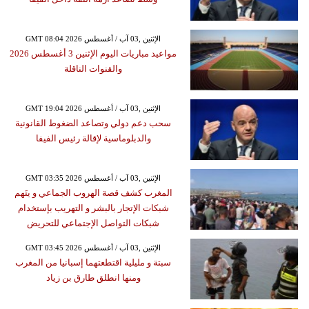
GMT 08:04 2026 الإثنين ,03 آب / أغسطس
مواعيد مباريات اليوم الإثنين 3 أغسطس 2026
والقنوات الناقلة
GMT 19:04 2026 الإثنين ,03 آب / أغسطس
سحب دعم دولي وتصاعد الضغوط القانونية
والدبلوماسية لإقالة رئيس الفيفا
GMT 03:35 2026 الإثنين ,03 آب / أغسطس
المغرب كشف قصة الهروب الجماعي و يتَهم
شبكات الإتجار بالبشر و التهريب بإستخدام
شبكات التواصل الإجتماعي للتحريض
GMT 03:45 2026 الإثنين ,03 آب / أغسطس
سبتة و مليلية اقتطعتهما إسبانيا من المغرب
ومنها انطلق طارق بن زياد