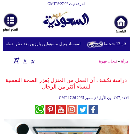
آخر تحديث GMT03:27:02
الرئيسية
أخبارعاجلة
رياضة
شخصا
الموساد يقيل مسؤولين بارزين بعد تعثر خطة مزعومة 
ثقافة
إقتصاد
مرأة
»
فنجان قهوة
فن
دراسة تكشف أن العمل من المنزل يُعزز الصحة النفسية
وموسيقى
للنساء أكثر من الرجال
أزياء
17:36 2025 الأحد ,07 كانون الأول / ديسمبر
GMT
صحة
وتغذية
سياحة