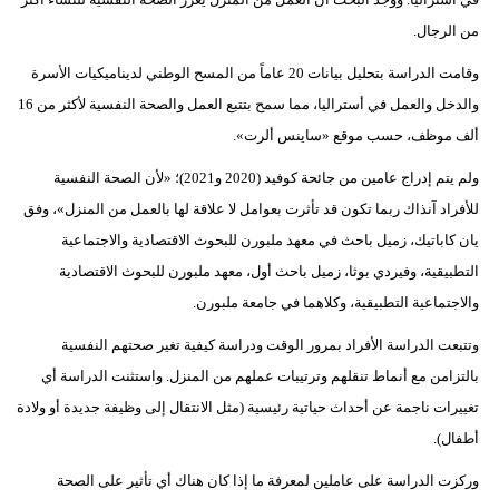
فيديو
من الرجال.
وقامت الدراسة بتحليل بيانات 20 عاماً من المسح الوطني لديناميكيات الأسرة
سيارات
والدخل والعمل في أستراليا، مما سمح بتتبع العمل والصحة النفسية لأكثر من 16
ألف موظف، حسب موقع «ساينس ألرت».
ولم يتم إدراج عامين من جائحة كوفيد (2020 و2021)؛ «لأن الصحة النفسية
للأفراد آنذاك ربما تكون قد تأثرت بعوامل لا علاقة لها بالعمل من المنزل»، وفق
يان كاباتيك، زميل باحث في معهد ملبورن للبحوث الاقتصادية والاجتماعية
التطبيقية، وفيردي بوثا، زميل باحث أول، معهد ملبورن للبحوث الاقتصادية
والاجتماعية التطبيقية، وكلاهما في جامعة ملبورن.
وتتبعت الدراسة الأفراد بمرور الوقت ودراسة كيفية تغير صحتهم النفسية
بالتزامن مع أنماط تنقلهم وترتيبات عملهم من المنزل. واستثنت الدراسة أي
تغييرات ناجمة عن أحداث حياتية رئيسية (مثل الانتقال إلى وظيفة جديدة أو ولادة
أطفال).
وركزت الدراسة على عاملين لمعرفة ما إذا كان هناك أي تأثير على الصحة