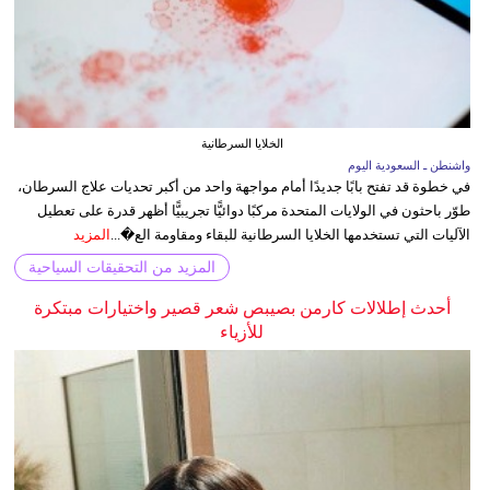
الخلايا السرطانية
واشنطن ـ السعودية اليوم
في خطوة قد تفتح بابًا جديدًا أمام مواجهة واحد من أكبر تحديات علاج السرطان،
طوّر باحثون في الولايات المتحدة مركبًا دوائيًّا تجريبيًّا أظهر قدرة على تعطيل
الآليات التي تستخدمها الخلايا السرطانية للبقاء ومقاومة الع�...
المزيد
المزيد من التحقيقات السياحية
أحدث إطلالات كارمن بصيبص شعر قصير واختيارات مبتكرة
للأزياء