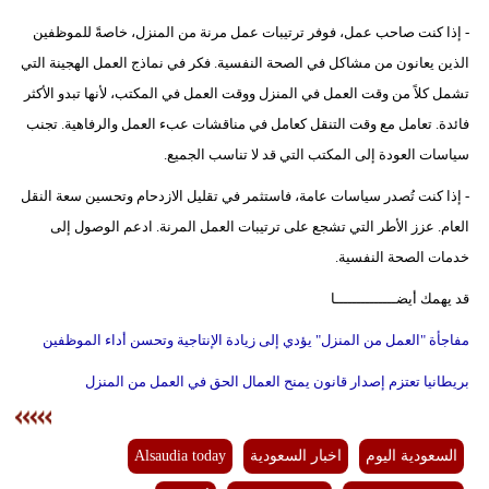
- إذا كنت صاحب عمل، فوفر ترتيبات عمل مرنة من المنزل، خاصةً للموظفين
الذين يعانون من مشاكل في الصحة النفسية. فكر في نماذج العمل الهجينة التي
تشمل كلاً من وقت العمل في المنزل ووقت العمل في المكتب، لأنها تبدو الأكثر
فائدة. تعامل مع وقت التنقل كعامل في مناقشات عبء العمل والرفاهية. تجنب
سياسات العودة إلى المكتب التي قد لا تناسب الجميع.
- إذا كنت تُصدر سياسات عامة، فاستثمر في تقليل الازدحام وتحسين سعة النقل
العام. عزز الأطر التي تشجع على ترتيبات العمل المرنة. ادعم الوصول إلى
خدمات الصحة النفسية.
قد يهمك أيضــــــــــــــا
مفاجأة "العمل من المنزل" يؤدي إلى زيادة الإنتاجية وتحسن أداء الموظفين
بريطانيا تعتزم إصدار قانون يمنح العمال الحق في العمل من المنزل
السعودية اليوم
اخبار السعودية
Alsaudia today