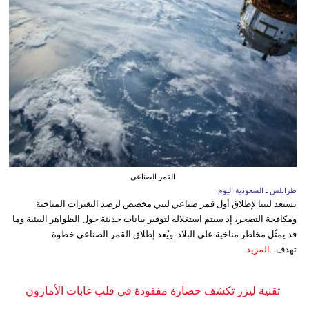
القمر الصناعي
طرابلس ـ السعودية اليوم
تستعد ليبيا لإطلاق أول قمر صناعي ليبي مخصص لرصد التغيرات المناخية
ومكافحة التصحر، إذ سيتم استغلاله لتوفير بيانات حديثة حول الظواهر البيئية وما
قد يمثّل مخاطر مناخية على البلاد. ويُعد إطلاق القمر الصناعي خطوة
تهدف...
المزيد
تقنية ليزر تكشف حضارة مفقودة في قلب غابات الأمازون