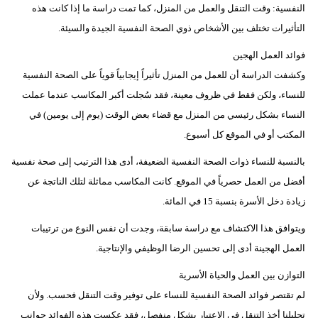
النفسية: وقت التنقل والعمل من المنزل، كما تمت دراسة ما إذا كانت هذه
التأثيرات تختلف بين الأشخاص ذوي الصحة النفسية الجيدة والسيئة.
فوائد العمل الهجين
وكشفت الدراسة أن للعمل من المنزل تأثيراً إيجابياً قوياً على الصحة النفسية
للنساء، ولكن فقط في ظروف معينة، فقد سُجلت أكبر المكاسب عندما عملت
النساء بشكل رئيسي من المنزل مع قضاء بعض الوقت (يوم إلى يومين) في
المكتب أو في الموقع كل أسبوع.
بالنسبة للنساء ذوات الصحة النفسية الضعيفة، أدى هذا الترتيب إلى صحة نفسية
أفضل من العمل حصرياً في الموقع. كانت المكاسب مماثلة لتلك الناتجة عن
زيادة دخل الأسرة بنسبة 15 في المائة.
ويتوافق هذا الاكتشاف مع دراسة سابقة، وجدت أن نفس النوع من ترتيبات
العمل الهجينة أدى إلى تحسين الرضا الوظيفي والإنتاجية.
التوازن بين العمل والحياة الأسرية
لم تقتصر فوائد الصحة النفسية للنساء على توفير وقت التنقل فحسب. ولأن
تحليلنا أخذ التنقل في الاعتبار بشكل منفصل، فقد عكست هذه الفوائد جوانب