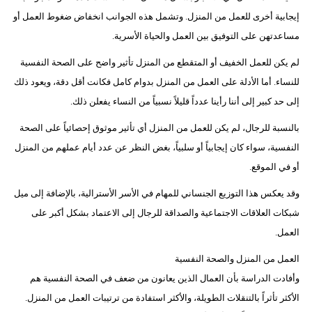
إيجابية أخرى للعمل من المنزل. وتشمل هذه الجوانب انخفاض ضغوط العمل أو
مساعدتهن على التوفيق بين العمل والحياة الأسرية.
لم يكن للعمل الخفيف أو المتقطع من المنزل تأثير واضح على الصحة النفسية
للنساء. أما الأدلة على العمل من المنزل بدوام كامل فكانت أقل دقة، ويعود ذلك
إلى حد كبير إلى أننا رأينا عدداً قليلاً نسبياً من النساء يفعلن ذلك.
بالنسبة للرجال، لم يكن للعمل من المنزل أي تأثير موثوق إحصائياً على الصحة
النفسية، سواء كان إيجابياً أو سلبياً، بغض النظر عن عدد أيام عملهم من المنزل
أو في الموقع.
وقد يعكس هذا التوزيع الجنساني للمهام في الأسر الأسترالية، بالإضافة إلى ميل
شبكات العلاقات الاجتماعية والصداقة للرجال إلى الاعتماد بشكل أكبر على
العمل.
العمل من المنزل والصحة النفسية
وأفادت الدراسة بأن العمال الذين يعانون من ضعف في الصحة النفسية هم
الأكثر تأثراً بالتنقلات الطويلة، والأكثر استفادة من ترتيبات العمل من المنزل.