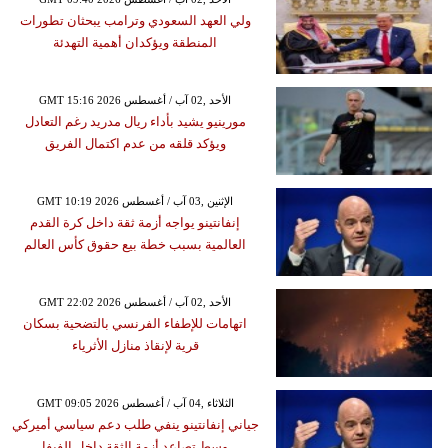
ولي العهد السعودي وترامب يبحثان تطورات
المنطقة ويؤكدان أهمية التهدئة
GMT 15:16 2026 الأحد ,02 آب / أغسطس
مورينيو يشيد بأداء ريال مدريد رغم التعادل
ويؤكد قلقه من عدم اكتمال الفريق
GMT 10:19 2026 الإثنين ,03 آب / أغسطس
إنفانتينو يواجه أزمة ثقة داخل كرة القدم
العالمية بسبب خطة بيع حقوق كأس العالم
GMT 22:02 2026 الأحد ,02 آب / أغسطس
اتهامات للإطفاء الفرنسي بالتضحية بسكان
قرية لإنقاذ منازل الأثرياء
GMT 09:05 2026 الثلاثاء ,04 آب / أغسطس
جياني إنفانتينو ينفي طلب دعم سياسي أميركي
وسط تصاعد أزمة الثقة داخل الفيفا