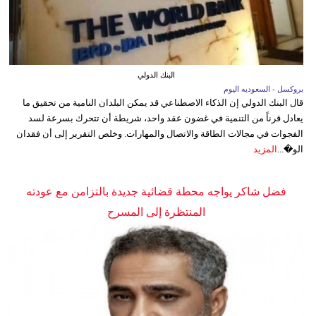
البنك الدولي
بروكسل - السعوديه اليوم
قال البنك الدولي إن الذكاء الاصطناعي قد يمكن البلدان النامية من تحقيق ما
يعادل قرناً من التنمية في غضون عقد واحد، شريطة أن تتحرك بسرعة لسد
الفجوات في مجالات الطاقة والاتصال والمهارات. وخلص التقرير إلى أن فقدان
الو�...
المزيد
فضل شاكر يواجه محطة قضائية جديدة بالتزامن مع عودته
المنتظرة إلى المسرح