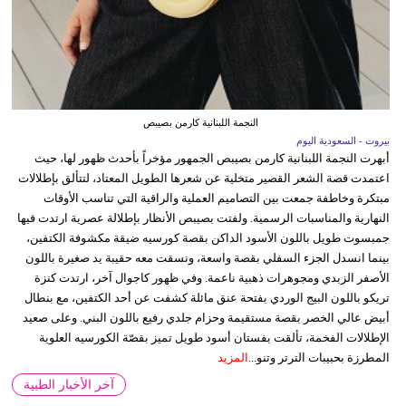
النجمة اللبنانية كارمن بصيبص
بيروت - السعودية اليوم
أبهرت النجمة اللبنانية كارمن بصيبص الجمهور مؤخراً بأحدث ظهور لها، حيث
اعتمدت قصة الشعر القصير متخلية عن شعرها الطويل المعتاد، لتتألق بإطلالات
مبتكرة وخاطفة جمعت بين التصاميم العملية والراقية التي تناسب الأوقات
النهارية والمناسبات الرسمية. ولفتت بصيبص الأنظار بإطلالة عصرية ارتدت فيها
جمبسوت طويل باللون الأسود الداكن بقصة كورسيه ضيقة مكشوفة الكتفين،
بينما انسدل الجزء السفلي بقصة واسعة، ونسقت معه حقيبة يد صغيرة باللون
الأصفر الزبدي ومجوهرات ذهبية ناعمة. وفي ظهور كاجوال آخر، ارتدت كنزة
تريكو باللون البيج الوردي بفتحة عنق مائلة كشفت عن أحد الكتفين، مع بنطال
أبيض عالي الخصر بقصة مستقيمة وحزام جلدي رفيع باللون البني. وعلى صعيد
الإطلالات الفخمة، تألقت بفستان أسود طويل تميز بقصّة الكورسيه العلوية
المطرزة بحبيبات الترتر وتنو...
المزيد
آخر الأخبار الطبية