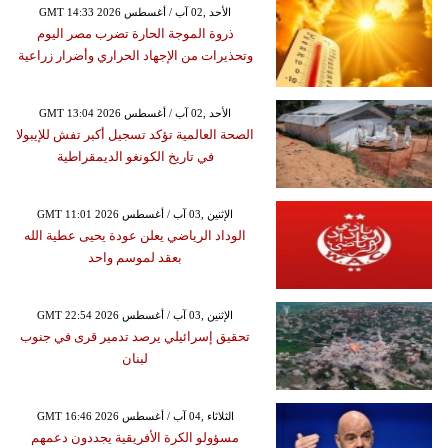
GMT 14:33 2026 الأحد ,02 آب / أغسطس
ذروة الموجة الحارة تضرب مصر اليوم
وتحذيرات من الإجهاد الحراري وأضرار زراعية
GMT 13:04 2026 الأحد ,02 آب / أغسطس
الصحة العالمية تؤكد تسجيل أكبر تفش للإيبولا
في تاريخ الكونغو الديمقراطية
GMT 11:01 2026 الإثنين ,03 آب / أغسطس
الوداد الرياضي يعلن عودة يحيى عطية الله
بعقد لموسم واحد
GMT 22:54 2026 الإثنين ,03 آب / أغسطس
تحقيق إسرائيلي يرصد تدمير قرى في جنوب
لبنان
GMT 16:46 2026 الثلاثاء ,04 آب / أغسطس
مسؤولو الكرة الأفريقية يجددون دعمهم