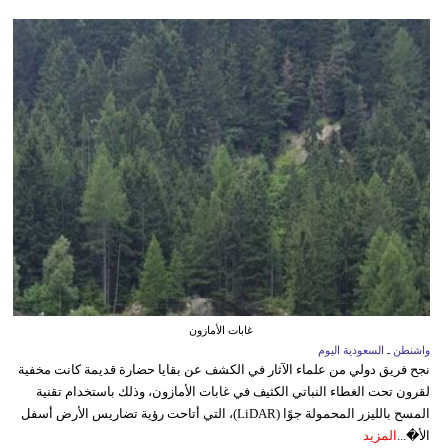
غابات الأمازون
واشنطن ـ السعودية اليوم
نجح فريق دولي من علماء الآثار في الكشف عن بقايا حضارة قديمة كانت مخفية
لقرون تحت الغطاء النباتي الكثيف في غابات الأمازون، وذلك باستخدام تقنية
المسح بالليزر المحمولة جوًا (LiDAR)، التي أتاحت رؤية تضاريس الأرض أسفل
الأ�...
المزيد