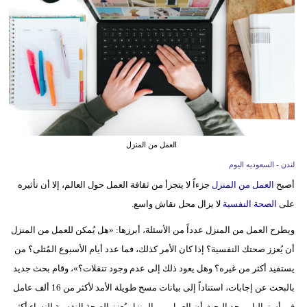
وسفر
ديكور
أخبار
إعلام
تعليم
العمل من المنزل
مرأة
لندن - السعوديه اليوم
أصبح
العمل من المنزل
جزءاً لا يتجزأ من ثقافة العمل حول العالم، إلا أن تأثيره
علوم
على
الصحة النفسية
لا يزال محل نقاش واسع.
وتكنولوجيا
ويطرح العمل من المنزل عدداً من الأسئلة، أبرزها: «هل يُمكن للعمل من المنزل
بيئة
أن يُعزز صحتك النفسية؟ إذا كان الأمر كذلك، فما عدد أيام الأسبوع المُثلى؟ من
مدوَّنات
يستفيد أكثر من غيره؟ وهل يعود ذلك إلى عدم وجود تنقلات؟»، وقام بحث جديد
بالبحث عن إجابات، استناداً إلى بيانات مسح طويلة الأمد لأكثر من 16 ألف عامل
أبراج
في أستراليا. ووجد البحث أن العمل من المنزل يُعزز الصحة النفسية للنساء أكثر