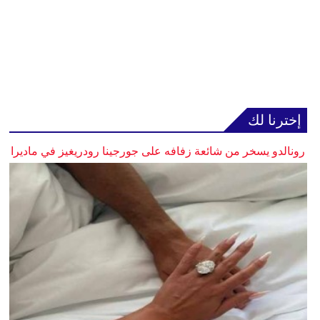
إخترنا لك
رونالدو يسخر من شائعة زفافه على جورجينا رودريغيز في ماديرا