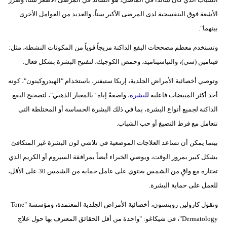
فيديو
الأشعة فوق البنفسجية لدى المرضى الأكبر سناً، والعديد من العوامل الأخرى
بينهما".
سيارات
وتستخدم معظم مصححات البقع الداكنة مزيجاً قوياً من المكونات النشطة، مثل:
فيتامين (سي)، والنياسيناميد، وحمض الكوجيك، لتفتيح البشرة بشكل فعال.
وتوصي أخصائية الأمراض الجلدية، إريكا ستيفنز، باستخدام "الهيدروكينون"، كونه
أحد أكثر المبيضات فاعلية ل
لبشرة
، واصفةً إياه "بالمعيار الذهبي"، لتصحيح البقع
الداكنة لجميع أنواع البشرة، بما في ذلك البشرة الحساسة أو المختلطة التي
تتعامل مع فرط التصبغ أو حب الشباب.
بينما يمكن أن تساعد العلاجات الموضعية في تلاشي لون البشرة غير المتكافئ
بشكل كبير بمرور الوقت، ويوصي الخبراء أيضاً بمرافقة السيروم أو الكريم الذي
تختاره مع واقٍ من الشمس يحتوي على عامل حماية من الشمس 30 على الأقل،
للعمل على حماية البشرة.
وتقول كارولين روبنسون، أخصائية الأمراض الجلدية المعتمدة، ومؤسسة "Tone
Dermatology"، في شيكاغو: "واحدة من أقل الحقائق المعترف بها حول علاج