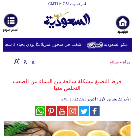
آخر تحديث GMT11:17:58
الرئيسية
أخبارعاجلة
رياضة
امكو السعودية
شغب في سجون سريلانكا يودي بحياة 3 سجناء ويصيب 23 آخرين
ثقافة
إقتصاد
مرأة
»
نصائح
فن
فرط التصبغ مشكلة شائعة بين النساء من الصعب
وموسيقى
التخلص منها
أزياء
15:22 2023 الأحد ,22 تشرين الأول / أكتوبر
GMT
صحة
وتغذية
سياحة