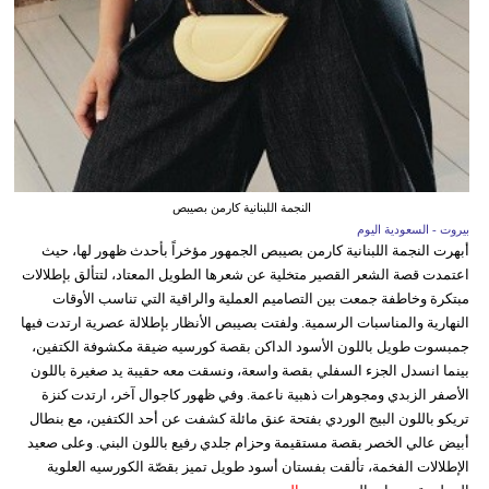
النجمة اللبنانية كارمن بصيبص
بيروت - السعودية اليوم
أبهرت النجمة اللبنانية كارمن بصيبص الجمهور مؤخراً بأحدث ظهور لها، حيث
اعتمدت قصة الشعر القصير متخلية عن شعرها الطويل المعتاد، لتتألق بإطلالات
مبتكرة وخاطفة جمعت بين التصاميم العملية والراقية التي تناسب الأوقات
النهارية والمناسبات الرسمية. ولفتت بصيبص الأنظار بإطلالة عصرية ارتدت فيها
جمبسوت طويل باللون الأسود الداكن بقصة كورسيه ضيقة مكشوفة الكتفين،
بينما انسدل الجزء السفلي بقصة واسعة، ونسقت معه حقيبة يد صغيرة باللون
الأصفر الزبدي ومجوهرات ذهبية ناعمة. وفي ظهور كاجوال آخر، ارتدت كنزة
تريكو باللون البيج الوردي بفتحة عنق مائلة كشفت عن أحد الكتفين، مع بنطال
أبيض عالي الخصر بقصة مستقيمة وحزام جلدي رفيع باللون البني. وعلى صعيد
الإطلالات الفخمة، تألقت بفستان أسود طويل تميز بقصّة الكورسيه العلوية