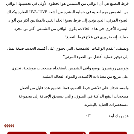
فرط التصبغ هي أن الواقي من الشمس هو الخطوة الأولى في تحسينها. الواقي
من الشمس مهم للغاية في حماية البشرة من أشعة UVA / UVB الضارة وكذلك
الضوء المرئي، الذي يؤدي إلى فرط تصبغ الجلد الغني بالميلانين أكثر من ألوان
البشرة الأخرى. في هذه الحالات، يكون الواقي من الشمس أكثر من مجرد
حماية، إنه ضروري في علاج فرط التصبغ".
وتضيف: "تقدم الواقيات الشمسية، التي تحتوي على أكسيد الحديد، صبغة تميل
إلى توفير حماية أفضل من الضوء المرئي".
وتوصي روبنسون بوضع واقي الشمس باستخدام مصححات موضعية، تحتوي
على مزيج من مضادات الأكسدة، والمواد الفعالة المثبتة.
ولمساعدتك على تلاشي فرط التصبغ، قمنا بتجميع عدد قليل من أفضل
مصححات البقع الداكنة في السوق، والتي تستحق الإضافة إلى مجموعة
مستحضرات العناية بالبشرة.
قد يهمك أيضــــــــــــــــًا :