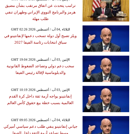
ترامب يتحدث عن اتفاق مرتقب بشأن مضيق
هرمز والبرنامج النووي الإيراني وطهران تنفي
طلب مهلة
GMT 02:26 2026 الثلاثاء ,04 آب / أغسطس
ويلز تصبح أول دولة تسحب دعمها لإنفانتينو في
سباق انتخابات رئاسة الفيفا 2027
GMT 19:04 2026 الإثنين ,03 آب / أغسطس
سحب دعم دولي وتصاعد الضغوط القانونية
والدبلوماسية لإقالة رئيس الفيفا
GMT 10:19 2026 الإثنين ,03 آب / أغسطس
إنفانتينو يواجه أزمة ثقة داخل كرة القدم
العالمية بسبب خطة بيع حقوق كأس العالم
GMT 09:05 2026 الثلاثاء ,04 آب / أغسطس
جياني إنفانتينو ينفي طلب دعم سياسي أميركي
وسط تصاعد أزمة الثقة داخل الفيفا