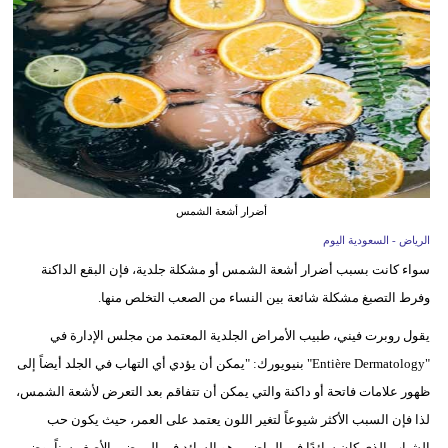
وسفر
ديكور
أخبار
إعلام
تعليم
أضرار أشعة الشمس
مرأة
الرياض - السعودية اليوم
سواء كانت بسبب أضرار أشعة الشمس أو مشكلة جلدية، فإن البقع الداكنة
علوم
وفرط التصبغ مشكلة شائعة بين النساء من الصعب التخلص منها.
وتكنولوجيا
يقول روبرت فيني، طبيب الأمراض الجلدية المعتمد من مجلس الإدارة في
بيئة
"Entière Dermatology" بنيويورك: "يمكن أن يؤدي أي التهاب في الجلد أيضاً إلى
مدوَّنات
ظهور علامات فاتحة أو داكنة والتي يمكن أن تتفاقم بعد التعرض لأشعة الشمس،
لذا فإن السبب الأكثر شيوعاً لتغير اللون يعتمد على العمر، حيث يكون حب
أبراج
الشباب الذي كان سائدًا في الماضي، هو السائد في المرضى الأصغر سناً، وضرر