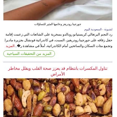
جورجينا رودريغز وخاتمها المثير للتساؤلات
لشبونة - السعودية اليوم
رد النجم البرتغالي كريستيانو رونالدو بسخرية على الشائعات التي زعمت إقامة
حفل زفافه على جورجينا رودريغيز، السبت، في كاتدرائية فونشال بجزيرة ماديرا.
وتجمع مئات السكان والسائحين أمام الكاتدرائية، أملاً في مشاهدة ر�...
المزيد
المزيد من التحقيقات السياحية
تناول المكسرات بانتظام قد يعزز صحة القلب ويقلل مخاطر
الأمراض