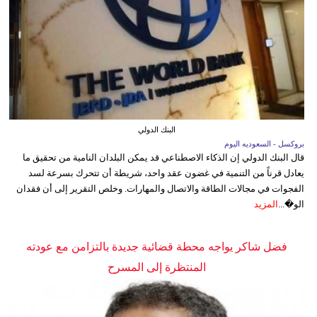
البنك الدولي
بروكسل - السعوديه اليوم
قال البنك الدولي إن الذكاء الاصطناعي قد يمكن البلدان النامية من تحقيق ما
يعادل قرناً من التنمية في غضون عقد واحد، شريطة أن تتحرك بسرعة لسد
الفجوات في مجالات الطاقة والاتصال والمهارات. وخلص التقرير إلى أن فقدان
الو�...
المزيد
فضل شاكر يواجه محطة قضائية جديدة بالتزامن مع عودته
المنتظرة إلى المسرح