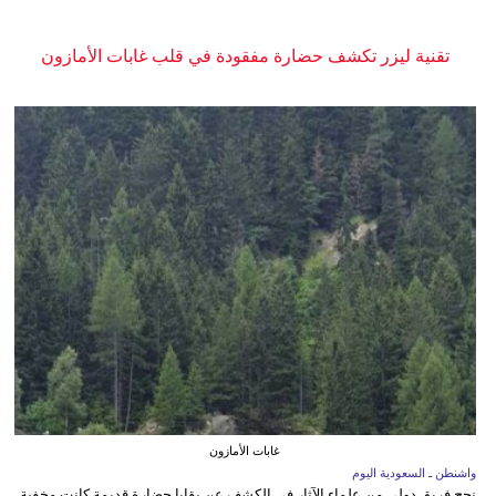
تقنية ليزر تكشف حضارة مفقودة في قلب غابات الأمازون
غابات الأمازون
واشنطن ـ السعودية اليوم
نجح فريق دولي من علماء الآثار في الكشف عن بقايا حضارة قديمة كانت مخفية