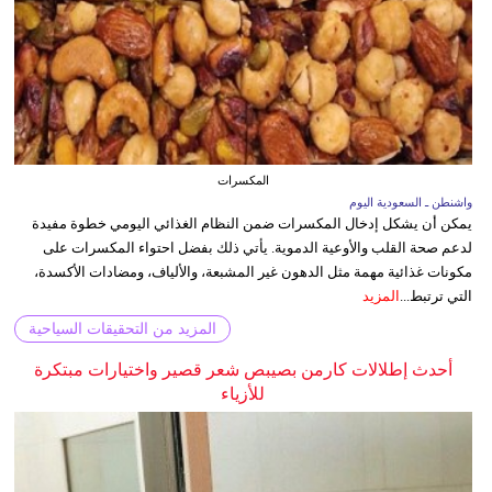
المكسرات
واشنطن ـ السعودية اليوم
يمكن أن يشكل إدخال المكسرات ضمن النظام الغذائي اليومي خطوة مفيدة
لدعم صحة القلب والأوعية الدموية. يأتي ذلك بفضل احتواء المكسرات على
مكونات غذائية مهمة مثل الدهون غير المشبعة، والألياف، ومضادات الأكسدة،
التي ترتبط...
المزيد
المزيد من التحقيقات السياحية
أحدث إطلالات كارمن بصيبص شعر قصير واختيارات مبتكرة
للأزياء