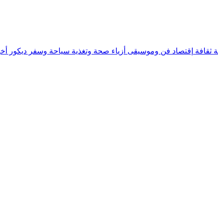
ة
ثقافة
إقتصاد
فن وموسيقى
أزياء
صحة وتغذية
سياحة وسفر
ديكور
أخب