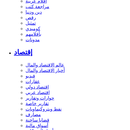
أفلام عربية
مراجعة كتب
دين ودنيا
رقص
تمثيل
كوميدي
بأقلامهم
مدونات
إقتصاد
عالم الاقتصاد والمال
أخبار الاقتصاد والمال
فيديو
عقارات
اقتصاد دولي
اقتصاد عربي
حوارات وتقارير
تقارير خاصة
نفط وبتروكيماويات
مصارف
قضايا ساخنة
أسواق مالية