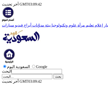
آخر تحديث GMT03:09:42
ار
إعلام
تعليم
مرأة
علوم وتكنولوجيا
بيئة
مدوَّنات
أبراج
فيديو
سيارات
Google
السعودية اليوم
البحث
آخر تحديث GMT03:09:42