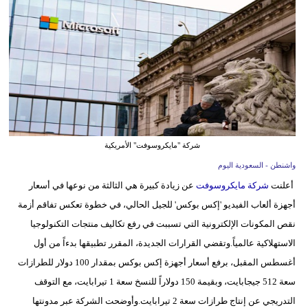
وسفر
ديكور
أخبار
إعلام
تعليم
شركة "مايكروسوفت" الأمريكية
مرأة
واشنطن - السعودية اليوم
أعلنت
شركة مايكروسوفت
عن زيادة كبيرة هي الثالثة من نوعها في أسعار
علوم
أجهزة ألعاب الفيديو 'إكس بوكس' للجيل الحالي، في خطوة تعكس تفاقم أزمة
وتكنولوجيا
نقص المكونات الإلكترونية التي تسببت في رفع تكاليف منتجات التكنولوجيا
بيئة
الاستهلاكية عالمياً.وتقضي القرارات الجديدة، المقرر تطبيقها بدءاً من أول
أغسطس المقبل، برفع أسعار أجهزة إكس بوكس بمقدار 100 دولار للطرازات
مدوَّنات
سعة 512 جيجابايت، وبقيمة 150 دولاراً للنسخ سعة 1 تيرابايت، مع التوقف
أبراج
التدريجي عن إنتاج طرازات سعة 2 تيرابايت.وأوضحت الشركة عبر مدونتها