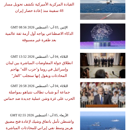
القيادة المركزية الأميركية تكشف تحويل مسار
48 سفينة منذ إعادة حصار إيران
GMT 08:56 2026 الإثنين ,03 آب / أغسطس
الذكاء الاصطناعي يواجه أول أزمة ثقة عالمية
بعد طفرة غير مسبوقة
GMT 13:52 2026 الثلاثاء ,04 آب / أغسطس
انطلاق جولة المفاوضات المباشرة بين لبنان
وإسرائيل في روما و"حزب الله" يهاجم
المحادثات ويقول إنها ستجلب "العار"
GMT 20:58 2026 الثلاثاء ,04 آب / أغسطس
جماعة أبو شباب تطالب نتنياهو بمواصلة
الحرب على غزة وشن عملية جديدة ضد حماس
GMT 02:55 2026 الأربعاء ,05 آب / أغسطس
واشنطن تأمل باتفاق وشيك لإعادة فتح مضيق
هرمز وسط نفي إيراني للمحادثات المباشرة