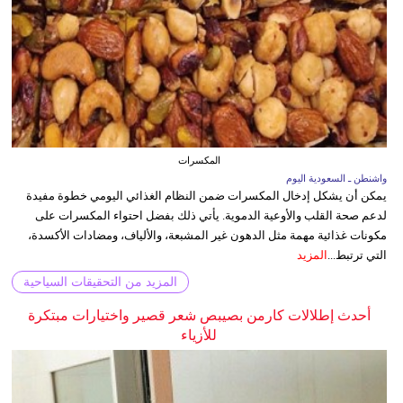
المكسرات
واشنطن ـ السعودية اليوم
يمكن أن يشكل إدخال المكسرات ضمن النظام الغذائي اليومي خطوة مفيدة
لدعم صحة القلب والأوعية الدموية. يأتي ذلك بفضل احتواء المكسرات على
مكونات غذائية مهمة مثل الدهون غير المشبعة، والألياف، ومضادات الأكسدة،
التي ترتبط...
المزيد
المزيد من التحقيقات السياحية
أحدث إطلالات كارمن بصيبص شعر قصير واختيارات مبتكرة
للأزياء