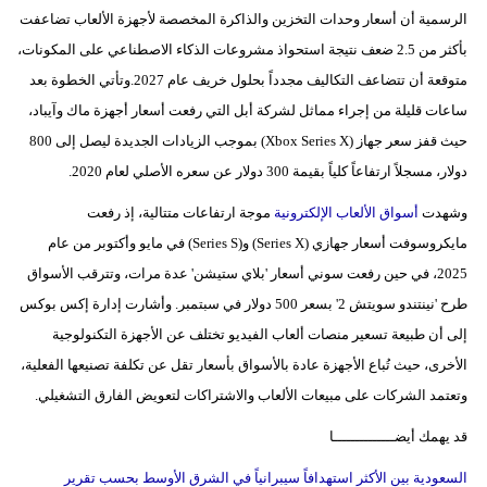
الرسمية أن أسعار وحدات التخزين والذاكرة المخصصة لأجهزة الألعاب تضاعفت
فيديو
بأكثر من 2.5 ضعف نتيجة استحواذ مشروعات الذكاء الاصطناعي على المكونات،
سيارات
متوقعة أن تتضاعف التكاليف مجدداً بحلول خريف عام 2027.وتأتي الخطوة بعد
ساعات قليلة من إجراء مماثل لشركة أبل التي رفعت أسعار أجهزة ماك وآيباد،
حيث قفز سعر جهاز (Xbox Series X) بموجب الزيادات الجديدة ليصل إلى 800
دولار، مسجلاً ارتفاعاً كلياً بقيمة 300 دولار عن سعره الأصلي لعام 2020.
وشهدت
أسواق الألعاب الإلكترونية
موجة ارتفاعات متتالية، إذ رفعت
مايكروسوفت أسعار جهازي (Series X) و(Series S) في مايو وأكتوبر من عام
2025، في حين رفعت سوني أسعار 'بلاي ستيشن' عدة مرات، وتترقب الأسواق
طرح 'نينتندو سويتش 2' بسعر 500 دولار في سبتمبر. وأشارت إدارة إكس بوكس
إلى أن طبيعة تسعير منصات ألعاب الفيديو تختلف عن الأجهزة التكنولوجية
الأخرى، حيث تُباع الأجهزة عادة بالأسواق بأسعار تقل عن تكلفة تصنيعها الفعلية،
وتعتمد الشركات على مبيعات الألعاب والاشتراكات لتعويض الفارق التشغيلي.
قد يهمك أيضــــــــــــــا
السعودية بين الأكثر استهدافاً سيبرانياً في الشرق الأوسط بحسب تقرير