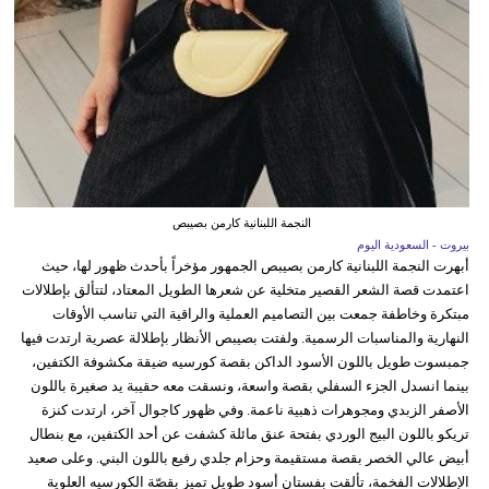
النجمة اللبنانية كارمن بصيبص
بيروت - السعودية اليوم
أبهرت النجمة اللبنانية كارمن بصيبص الجمهور مؤخراً بأحدث ظهور لها، حيث
اعتمدت قصة الشعر القصير متخلية عن شعرها الطويل المعتاد، لتتألق بإطلالات
مبتكرة وخاطفة جمعت بين التصاميم العملية والراقية التي تناسب الأوقات
النهارية والمناسبات الرسمية. ولفتت بصيبص الأنظار بإطلالة عصرية ارتدت فيها
جمبسوت طويل باللون الأسود الداكن بقصة كورسيه ضيقة مكشوفة الكتفين،
بينما انسدل الجزء السفلي بقصة واسعة، ونسقت معه حقيبة يد صغيرة باللون
الأصفر الزبدي ومجوهرات ذهبية ناعمة. وفي ظهور كاجوال آخر، ارتدت كنزة
تريكو باللون البيج الوردي بفتحة عنق مائلة كشفت عن أحد الكتفين، مع بنطال
أبيض عالي الخصر بقصة مستقيمة وحزام جلدي رفيع باللون البني. وعلى صعيد
الإطلالات الفخمة، تألقت بفستان أسود طويل تميز بقصّة الكورسيه العلوية