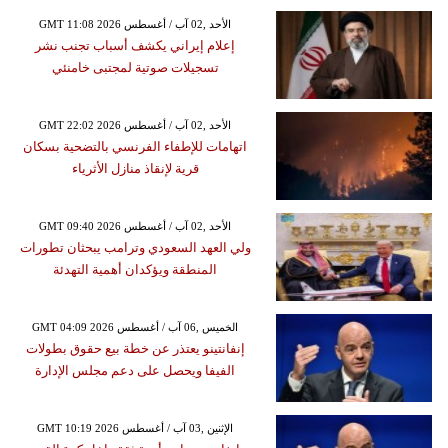
GMT 11:08 2026 الأحد ,02 آب / أغسطس
إعلام إيراني يكشف أسباب تجنب نشر
تسجيلات صوتية لمجتبى خامنئي
GMT 22:02 2026 الأحد ,02 آب / أغسطس
اتهامات للإطفاء الفرنسي بالتضحية بسكان
قرية لإنقاذ منازل الأثرياء
GMT 09:40 2026 الأحد ,02 آب / أغسطس
ولي العهد السعودي وترامب يبحثان تطورات
المنطقة ويؤكدان أهمية التهدئة
GMT 04:09 2026 الخميس ,06 آب / أغسطس
إنفانتينو يعتذر عن خطة بيع حقوق بطولات
الفيفا ويحصل على دعم مجلس الإدارة
GMT 10:19 2026 الإثنين ,03 آب / أغسطس