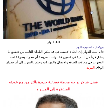
البنك الدولي
بروكسل - السعوديه اليوم
قال البنك الدولي إن الذكاء الاصطناعي قد يمكن البلدان النامية من تحقيق ما
يعادل قرناً من التنمية في غضون عقد واحد، شريطة أن تتحرك بسرعة لسد
الفجوات في مجالات الطاقة والاتصال والمهارات. وخلص التقرير إلى أن فقدان
الو�...
المزيد
فضل شاكر يواجه محطة قضائية جديدة بالتزامن مع عودته
المنتظرة إلى المسرح