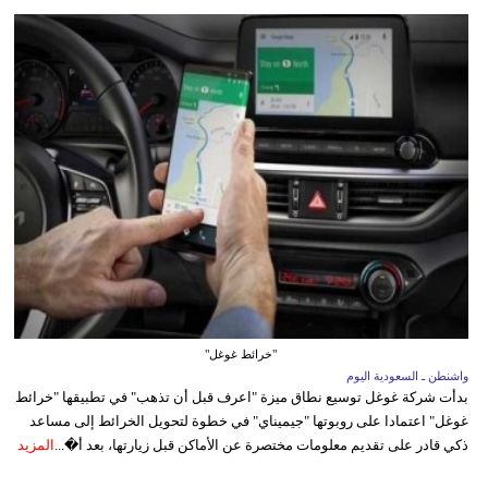
"خرائط غوغل"
واشنطن ـ السعودية اليوم
بدأت شركة غوغل توسيع نطاق ميزة "اعرف قبل أن تذهب" في تطبيقها "خرائط
غوغل" اعتمادا على روبوتها "جيميناي" في خطوة لتحويل الخرائط إلى مساعد
ذكي قادر على تقديم معلومات مختصرة عن الأماكن قبل زيارتها، بعد أ�...
المزيد