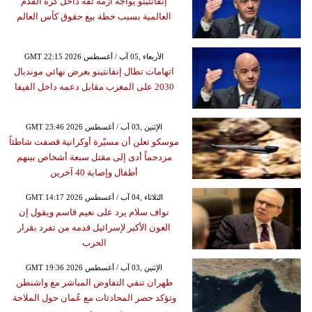
إنفانتينو يواجه أزمة ثقة داخل كرة القدم
العالمية بسبب خطة بيع حقوق كأس العالم
GMT 22:15 2026 الأربعاء ,05 آب / أغسطس
اتهامات تطال إنفانتينو بعرض نهائي مونديال
2030 على المغرب مقابل دعمه داخل الفيفا
GMT 23:46 2026 الإثنين ,03 آب / أغسطس
موسكو تعلن أن مسيّرة أوكرانية قصفت شاطئاً
مزدحماً أدى إلى مقتل سبعة أشخاص بينهم
أطفال وإصابة 40 آخرين
GMT 14:17 2026 الثلاثاء ,04 آب / أغسطس
نواف سلام يرد على نعيم قاسم ويقول إن
العون الأكبر لإسرائيل قدمه من تفرد بقرار
الحرب
GMT 19:36 2026 الإثنين ,03 آب / أغسطس
طهران تنفي التفاوض المباشر مع واشنطن
وتؤكد حصر المحادثات مع عُمان حول الملاحة