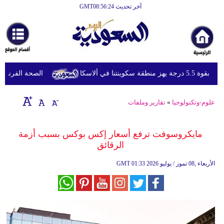
آخر تحديث GMT08:56:24
الرئيسية
أخبارعاجلة
رياضة
 منطقة سكوينتنا في ألاسكا
الصحة الفرنسية تعل
ثقافة
إقتصاد
علوم-وتكنولوجيا
»
تقارير وملفات
فن
مايكروسوفت ترفع أسعار إكس بوكس بسبب أزمة
وموسيقى
الرقائق
أزياء
01:33 2026 الأربعاء ,08 تموز / يوليو
GMT
صحة
وتغذية
سياحة