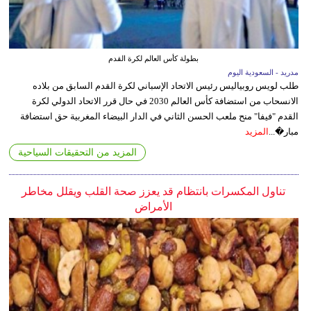
بطولة كأس العالم لكرة القدم
مدريد - السعودية اليوم
طلب لويس روبياليس رئيس الاتحاد الإسباني لكرة القدم السابق من بلاده
الانسحاب من استضافة كأس العالم 2030 في حال قرر الاتحاد الدولي لكرة
القدم "فيفا" منح ملعب الحسن الثاني في الدار البيضاء المغربية حق استضافة
مبار�...
المزيد
المزيد من التحقيقات السياحية
تناول المكسرات بانتظام قد يعزز صحة القلب ويقلل مخاطر
الأمراض