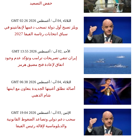
خفض التصعيد
GMT 02:26 2026 الثلاثاء ,04 آب / أغسطس
ويلز تصبح أول دولة تسحب دعمها لإنفانتينو في
سباق انتخابات رئاسة الفيفا 2027
GMT 13:55 2026 الأحد ,02 آب / أغسطس
إيران تنفي تصريحات ترامب وتؤكد عدم وجود
اتفاق لإعادة فتح مضيق هرمز
GMT 06:38 2026 الثلاثاء ,04 آب / أغسطس
أصالة تطلق أغنيتها الجديدة بتعاون مع ابنتها
شام الذهبي
GMT 19:04 2026 الإثنين ,03 آب / أغسطس
سحب دعم دولي وتصاعد الضغوط القانونية
والدبلوماسية لإقالة رئيس الفيفا