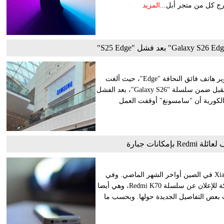
ج كل من متجر أبل...
المزيد
ذكر تقرير جديد أن شركة سامسونغ الكورية قررت التخلي عن تطوير هاتف فائق النحافة "Edge"، حيث ألغت
هاتف "Galaxy S26 Edge"، الذي كان من المتوقع أن يصدر العام المقبل ضمن سلسلة "Galaxy S26"، بعد الفشل
ر الذي مني "Galaxy S25 Edge". وأوردت صحيفة "NewsPim" الكورية أن "سامسونغ" أوقفت العمل
كشفت شركة شاومي Xiaomi، عن سلسلة هواتفها الرائدة Xiaomi 14 في الصين أواخر الشهر الماضي. وفي
الوقت الحالي، تستعد العلامة التجارية الفرعية Redmi التابعة للشركة للإعلان عن سلسلة Redmi K70، وهي أيضا
ت بعض التفاصيل الجديدة حولها. وبحسب ما