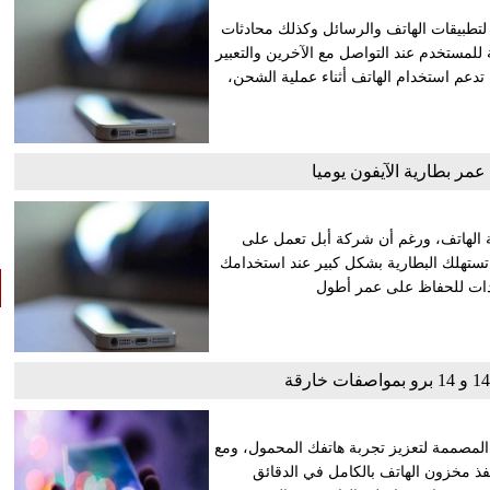
من المزايا الكبيرة لتطبيقات الهاتف والرسائل وكذلك محادثات
هولة للمستخدم عند التواصل مع الآخرين والتعبير
دة للـIOS مزودة بخواص جديدة تدعم استخدام الهاتف أثناء عملية الشحن،
مر بطارية الآيفون يوميا
الهاتف، ورغم أن شركة أبل تعمل على
تستهلك البطارية بشكل كبير عند استخدامك
دات للحفاظ على عمر أطول
بتكار والتكنولوجيا المصممة لتعزيز تجربة هاتفك المحمول، ومع
نفذ مخزون الهاتف بالكامل في الدقائق