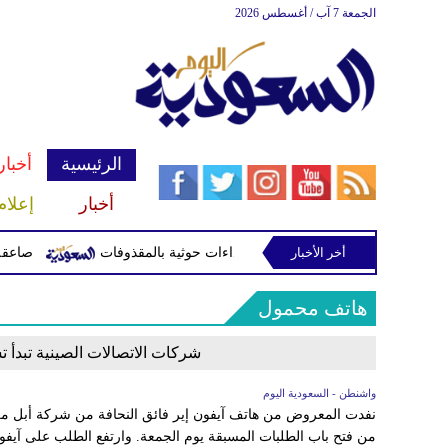
الجمعة 7 آب / أغسطس 2026
الرئيسية
أخبار
أخبار
إعلام
ران جراء اعتداءات حوثية بالمقذوفات
أخر الأخبار
صاعقة تقتل لاعبا 
هاتف محمول
شركات الاتصالات الصينية تبدأ تشغيل تقنية eSIM تمهيد
واشنطن - السعودية اليوم
نفدت المعروض من هاتف آيفون إير فائق النحافة من شركة أبل من 
من فتح باب الطلبات المسبقة يوم الجمعة. وارتفع الطلب على آيفو