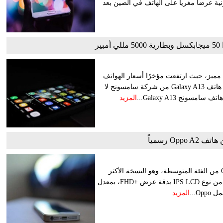
نية عرضا مغريا على الهاتف في الصين بعد
ر
مميز، حيث ارتفعت مؤخرًا أسعار الهواتف
الذكية بشكل كبير، بما فيها هواتف الفئة المتوسطة والشباب، إلا أن هاتف Galaxy A13 من شركة سامسونج لا
نج Galaxy A13...
المزيد
Oppo رسمياً
دشن العملاق الصينى أوبو رسميًا أحدث هواتفه الذكية وهو Oppo A2 من الفئة المتوسطة، وهو النسخة الأكثر
شبهاً من Oppo A79. يأتى هاتف Oppo A2 بشاشة بقياس 6.7 بوصة من نوع IPS LCD بدقة عرض +FHD، بمعدل
المزيد