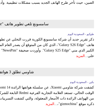
الصين، حيث تأخر طرح الهاتف الجديد بسبب مشكلات تنظيمية. وأدر
سامسونغ تلغي تطوير هاتف "Galaxy S26 Edge" بعد فشل "S25 Edge"
طوكيو - السعودية اليوم
الكبي
على...
المزيد
شاومي تطلق 3 هواتف لعائلة Redmi بإمكانات جبارة
بكين - السعودية اليوم
من الهواتف الرائدة ذات الأسعار المعقولة، والتي كشفت التسريبا
ذكره موقع "gizmochina"،...
المزيد