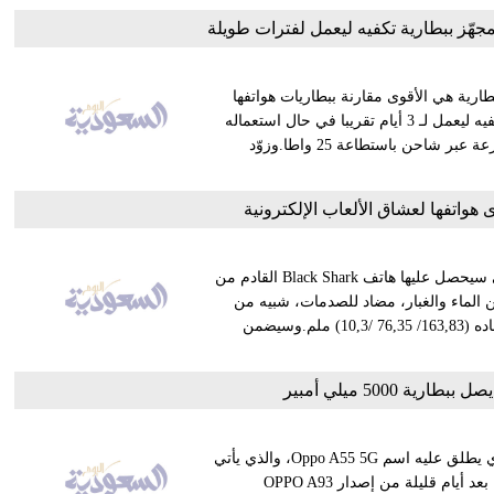
هّز ببطارية تكفيه ليعمل لفترات طويلة
ية هي الأقوى مقارنة ببطاريات هواتفها
الحالية.ويأتي هاتف Galaxy F62 ببطارية بسعة 7000 ميلي أمبير، تكفيه ليعمل لـ 3 أيام تقريبا في حال استعماله
لإجراء المكالمات وتصفح الإنترنت، ويمكن شحن هذه البطارية بسرعة عبر شاحن باستطاعة 25 واطا.وزوّد
سربت بعض المواقع المختصة بشؤون التقنية بعض المواصفات التي سيحصل عليها هاتف Blаck Shаrk القادم من
Blа سيأتي بهيكل محمي من الماء والغبار، مضاد للصدمات، شبيه من
حيث التصميم بعض الشييء بهياكل هواتف Blаck Shаrk الأخيرة، أبعاده (163,83/ 76,35 /10,3) ملم.وسيضمن
أعلنت شركة أوبو الصينية عن هاتفها الذكي الأحدث في الصين، الذي يطلق عليه اسم Oppo A55 5G، والذي يأتي
مع شرائح Dimensity 700 من ميدياتيك وبطارية كبيرة السعة، وذلك بعد أيام قليلة من إصدار OPPO A93