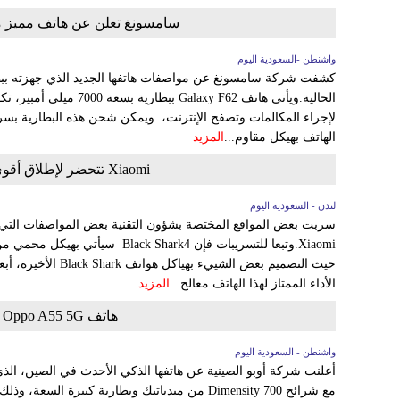
سامسونغ تعلن عن هاتف مميز مج
واشنطن -السعودية اليوم
كشفت شركة سامسونغ عن مواصفات هاتفها الجديد الذي جهزته ببطار
الهاتف بهيكل مقاوم...
المزيد
Xiaomi تتحضر لإطلاق أقوى هواتفها لعشاق الألعاب الإلكترونية
لندن - السعودية اليوم
Xiaomi.وتبعا للتسريبات فإن ck Shаrk4
الأداء الممتاز لهذا الهاتف معالج...
المزيد
هاتف Oppo A55 5G يصل ببطارية 5000 ميلي أمبير
واشنطن - السعودية اليوم