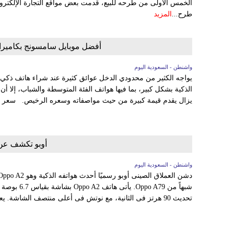
الخمس الأولى من طرحه للبيع، قدمت بعض مواقع التجارة الإلكترو
طرح...
المزيد
أفضل موبايل سامسونج بكاميرا 50 ميجابكسل وبطارية 5000 مللي أمبي
واشنطن - السعودية اليوم
يواجه الكثير من محدودي الدخل عوائق كثيرة عند شراء هاتف ذكي 
يزال يقدم قيمة كبيرة من حيث مواصفاته وسعره الرخيص. سعر هاتف سامسو
أوبو تكشف عن هاتف  A2
واشنطن - السعودية اليوم
تحديث 90 هرتز فى الثانية، مع نوتش فى أعلى منتصف الشاشة. يعمل Oppo...