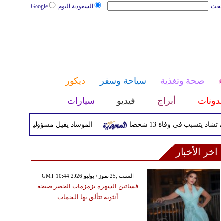
بحث
السعودية اليوم
Google
صحة وتغذية
سياحة وسفر
ديكور
دونات
أبراج
فيديو
سيارات
سبب في وفاة 13 شخصا
الموساد يقيل مسؤولين بارزين بعد تعث
آخر الأخبار
GMT 10:44 2026 السبت ,25 تموز / يوليو
فساتين السهرة بزمزمات الخصر صيحة
أنثوية تتألق بها النجمات