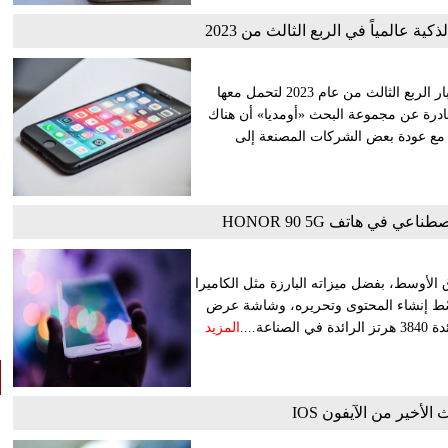
ة عالمياً في الربع الثالث من 2023
في ظل التغيرات المتسارعة التي يشهدها عالم التكنولوجيا، تأتي أخبار الربع الثالث من عام 2023 لتحمل معها
صادرة عن مجموعة البحث «أومديا» أن هناك
، مع عودة بعض الشركات المصنعة إلى
ي في هاتف HONOR 90 5G
ي منطقة الشرق الأوسط، بفضل ميزاته البارزة مثل الكاميرا
 200 ميجابكسل، ميزة AI Vlog Master الذي يُبسّط إنشاء المحتوى وتحريره، وشاشة عرض
المزيد
لأخير من الآيفون IOS