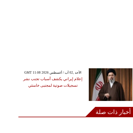
GMT 11:08 2026 الأحد ,02 آب / أغسطس
إعلام إيراني يكشف أسباب تجنب نشر
تسجيلات صوتية لمجتبى خامنئي
أخبار ذات صلة