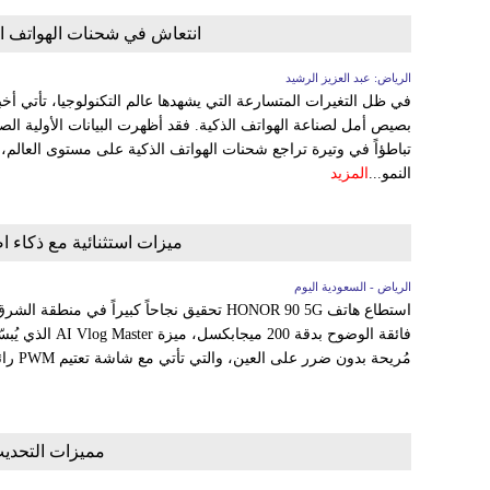
انتعاش في شحنات الهواتف الذكي
الرياض: عبد العزيز الرشيد
بصيص أمل لصناعة الهواتف الذكية. فقد أظهرت البيانات الأولية ال
تباطؤاً في وتيرة تراجع شحنات الهواتف الذكية على مستوى العالم
النمو...
المزيد
ميزات استثنائية مع ذكاء اصطناع
الرياض - السعودية اليوم
استطاع هاتف HONOR 90 5G تحقيق نجاحاً كبيراً ف
فائقة الوضوح بدقة
مُريحة بدون ضرر على العين، والتي تأتي مع شاشة تعتيم PWM رائدة 3840 هرتز الرائدة في الصناعة....
مميزات التحديث ا