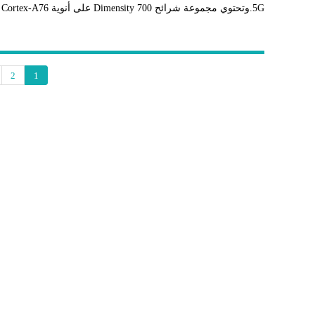
5G.وتحتوي مجموعة شرائح Dimensity 700 على أنوية Cortex-A76 القوية التي تعمل بتردد 2.2 جيجاهرتز...
2
1