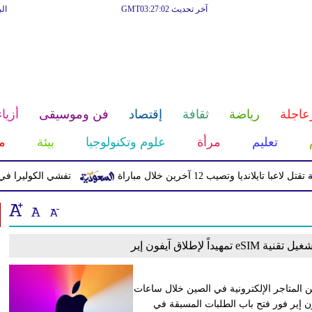
آخر تحديث GMT03:27:02
ال
عاجلة
رياضة
ثقافة
إقتصاد
فن وموسيقى
أزياء
تعليم
مرأة
علوم وتكنولوجيا
بيئة
م
تايلانديا وتصيب 12 آخرين خلال مباراة
تفشي الكوليرا في تشاد يت
اً لإطلاق آيفون إير
المتاجر الإلكترونية في الصين خلال ساعات
ن إير فور فتح باب الطلبات المسبقة في