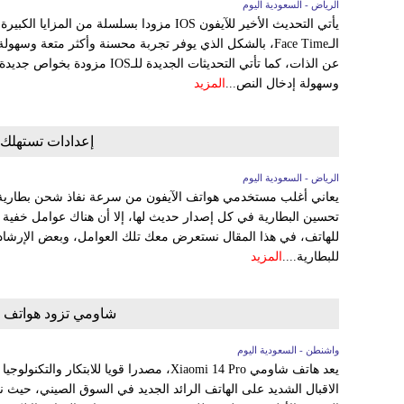
الرياض - السعودية اليوم
يأتي التحديث الأخير للآيفون IOS مزودا بسلسلة 
الـFace Time، بالشكل الذي يوفر تجربة محسنة وأكثر متعة وس
عن الذات، كما تأتي التحديثات الجدي
وسهولة إدخال النص...
المزيد
إعدادات تستهلك ع
الرياض - السعودية اليوم
يعاني أغلب مستخدمي هواتف الآيفون من سرعة نفاذ شحن بطارية 
تحسين البطارية في كل إصدار حديث لها، إلا أن هناك عوامل خفية 
للهاتف، في هذا المقال نستعرض معك تلك العوامل، وبعض الإرشا
للبطارية....
المزيد
شاومي تزود هواتف 14 و 14 برو بمواصفات خارقة
واشنطن - السعودية اليوم
يعد هاتف شاومي Xiaomi 14 Pro، مصدرا قويا للا
الاقبال الشديد على الهاتف الرائد الجديد في السوق الصيني، حيث 