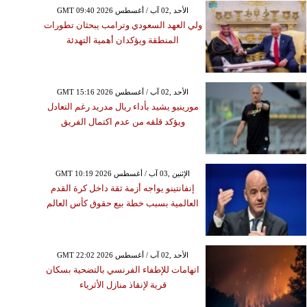
GMT 09:40 2026 الأحد ,02 آب / أغسطس
ولي العهد السعودي وترامب يبحثان تطورات
المنطقة ويؤكدان أهمية التهدئة
GMT 15:16 2026 الأحد ,02 آب / أغسطس
مورينيو يشيد بأداء ريال مدريد رغم التعادل
ويؤكد قلقه من عدم اكتمال الفريق
GMT 10:19 2026 الإثنين ,03 آب / أغسطس
إنفانتينو يواجه أزمة ثقة داخل كرة القدم
العالمية بسبب خطة بيع حقوق كأس العالم
GMT 22:02 2026 الأحد ,02 آب / أغسطس
اتهامات للإطفاء الفرنسي بالتضحية بسكان
قرية لإنقاذ منازل الأثرياء