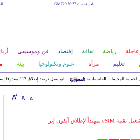
آخر تحديث GMT20:50:27
ال
عاجلة
رياضة
ثقافة
إقتصاد
فن وموسيقى
أزياء
تعليم
مرأة
علوم وتكنولوجيا
بيئة
م
لمخيمات الفلسطينية
اليونيفيل ترصد إطلاق 113 مقذوفا إسرائيليا على لبنان خلال يوم واحد
ً لإطلاق آيفون إير