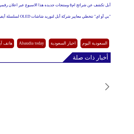
أبل تكشف عن شرائح ام٥ ومنتجات جديده هذا الاسبوع عبر اعلان رقمي
"بي أو اي" تتخطي معايير شركة أبل لتوريد شاشات OLED لسلسلة أيفون 12
السعودية اليوم
اخبار السعودية
Alsaudia today
هاتف آي
أخبار ذات صلة