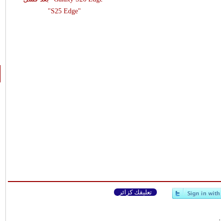
"S25 Edge"
تعليقك كزائر
وني