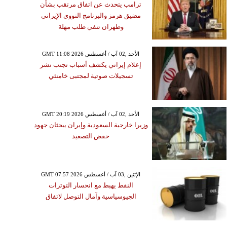
ترامب يتحدث عن اتفاق مرتقب بشأن
مضيق هرمز والبرنامج النووي الإيراني
وطهران تنفي طلب مهلة
GMT 11:08 2026 الأحد ,02 آب / أغسطس
إعلام إيراني يكشف أسباب تجنب نشر
تسجيلات صوتية لمجتبى خامنئي
GMT 20:19 2026 الأحد ,02 آب / أغسطس
وزيرا خارجية السعودية وإيران يبحثان جهود
خفض التصعيد
GMT 07:57 2026 الإثنين ,03 آب / أغسطس
النفط يهبط مع انحسار التوترات
الجيوسياسية وآمال التوصل لاتفاق