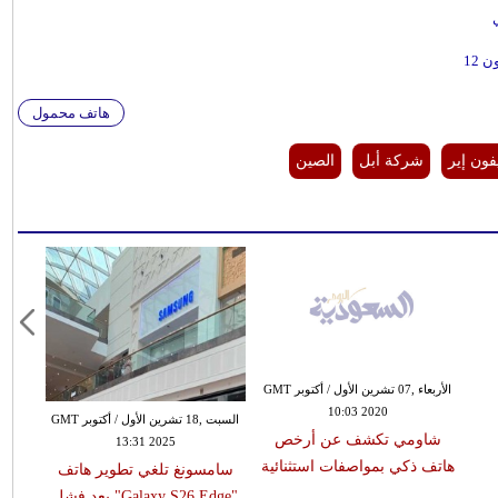
هاتف محمول
فون إير
شركة أبل
الصين
الأربعاء ,07 تشرين الأول / أكتوبر GMT
10:03 2020
السبت ,18 تشرين الأول / أكتوبر GMT
شاومي تكشف عن أرخص
13:31 2025
هاتف ذكي بمواصفات استثنائية
سامسونغ تلغي تطوير هاتف
"Galaxy S26 Edge" بعد فشل