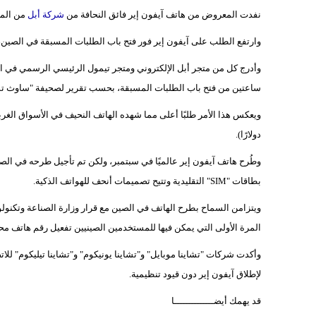
نفدت المعروض من هاتف آيفون إير فائق النحافة من
شركة أبل
من المت
وارتفع الطلب على آيفون إير فور فتح باب الطلبات المسبقة في الصين
وأدرج كل من متجر أبل الإلكتروني ومتجر تيمول الرئيسي الرسمي في الص
ساعتين من فتح باب الطلبات المسبقة، بحسب تقرير لصحيفة "ساوث تشاينا مور
دولارًا).
بطاقات "SIM" التقليدية وتتيح تصميمات أنحف للهواتف الذكية.
المرة الأولى التي يمكن فيها للمستخدمين الصينيين تفعيل رقم هاتف محمول بدون ب
وأكدت شركات "تشاينا موبايل" و"تشاينا يونيكوم" و"تشاينا تيليكوم" للات
لإطلاق آيفون إير دون قيود تنظيمية.
قد يهمك أيضــــــــــــــا