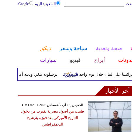
بحث
السعودية اليوم
Google
صحة وتغذية
سياحة وسفر
ديكور
دونات
أبراج
فيديو
سيارات
برشلونة يلغي وديته أمام اتحاد طنجة ويعلن 
آخر الأخبار
GMT 02:01 2026 الخميس ,06 آب / أغسطس
طبيب من أصول مصرية يقترب من دخول
التاريخ الأميركي بعد فوزه بترشيح
الديمقراطيين