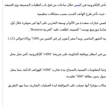
اجر الإلكترونية في
الصين
خلال ساعات من فتح باب الطلبات المسبقة يوم الجمعة.
، حيث تأخر طرح الهاتف الجديد بسبب مشكلات تنظيمية.
ين خيارات متعددة من الألوان وسعة التخزين على أنها غير متوفرة خلال أول
نينغ بوست" الصينية، اطلعت عليه "العربية Business".
ويعكس هذا الأمر طلبًا أعلى مما شهده الهاتف النحيف في الأسواق الغربية الشهر الماضي. ويبدأ سعر آيفون إير في الصين من 7,999 يوانًا (حوالي 1,122
وطُرح هاتف آيفون إير عالميًا في سبتمبر، ولكن تم تأجيل طرحه في الصين في انتظار موافقة الحكومة على شريحة "eSIM" الإلكترونية، التي تحل محل
ويتزامن السماح بطرح الهاتف في الصين مع قرار وزارة الصناعة وتكنولوجيا المعلومات الصينية بالسماح ببدء تجارب "eSIM" للهواتف الذكية، مما يمثل
طاقة "SIM" تقليدية.
صالات مؤخرًا أنها حصلت على الموافقة لبدء العمليات التجارية، مما مهد الطريق