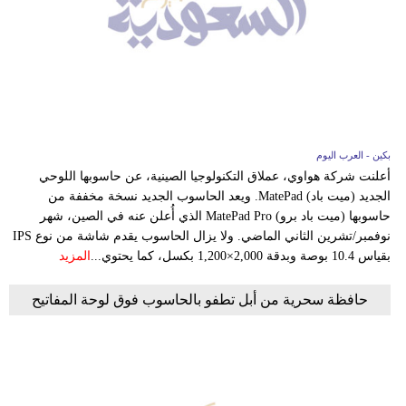
بكين - العرب اليوم
أعلنت شركة هواوي، عملاق التكنولوجيا الصينية، عن حاسوبها اللوحي
الجديد (ميت باد) MatePad. ويعد الحاسوب الجديد نسخة مخففة من
حاسوبها (ميت باد برو) MatePad Pro الذي أُعلن عنه في الصين، شهر
نوفمبر/تشرين الثاني الماضي. ولا يزال الحاسوب يقدم شاشة من نوع IPS
بقياس 10.4 بوصة وبدقة 2,000×1,200 بكسل، كما يحتوي...
المزيد
حافظة سحرية من أبل تطفو بالحاسوب فوق لوحة المفاتيح