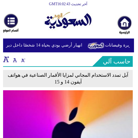
آخر تحديث GMT16:02:43
الرئيسية
أخبارعاجلة
رياضة
غزيرة وفيضانات
انهيار أرضي يودي بحياة 14 شخصًا داخل دير في إثيوبيا
ثقافة
حاسب آلي
إقتصاد
فن
آبل تمدد الاستخدام المجاني لمزايا الأقمار الصناعية في هواتف
آيفون 14 و 15
وموسيقى
أزياء
صحة
وتغذية
سياحة