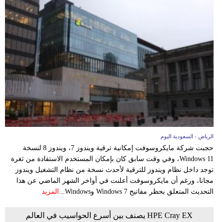
فيديو
سيارات
الرياض - السعودية اليوم
حجبت شركة مايكروسوفت إمكانية ترقية ويندوز 7، ويندوز 8 لنسخة
Windows 11، وفي وقت سابق كان بإمكان المستخدم الاستفادة من ثغرة
توجد داخل نظام ويندوز للترقية لأحدث نسخة من نظام التشغيل ويندوز
مجانا، ورغم أن مايكروسوفت أعلنت في أواخر الشهر الماضي عن هذا
التحديث المتعلق بحظر مفاتيح Windows 7 وWindows...
المزيد
HPE Cray EX يصنف بين أسرع الحواسيب في العالم