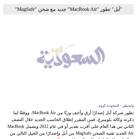
"آبل" تطور "MacBook Air" جديد مع شحن "MagSafe"
واشنطن - السعودية اليوم
تطور شركة آبل إصدارًا أرق وأخف وزنًا من MacBook Air، ووفقًا لما
ذكرته وكالة بلومبرغ، فمن المقرر إطلاق الحاسب الجديد خلال النصف
الثاني من هذا العام على أقرب تقدير أو في عام 2022.ويشمل MacBook
Air الجديد تقنية الشحن MagSafe من آبل وإصدارًا من الجيل التالي من