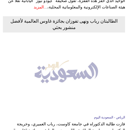
الوحيد الذي حفز هذه القفزة، تقول صحيفة "كيودو نيوز" اليابانية نقلا عن
هيئة الصناعات الإلكترونية والمعلوماتية المحلية،...
المزيد
الطالبتان رباب ونهى تفوزان بجائزة غاوس العالمية لأفضل
منشور بحثي
الرياض - السعودية اليوم
فازت طالبة الدكتوراه في جامعة كاوست، رباب العميري، وخريجة