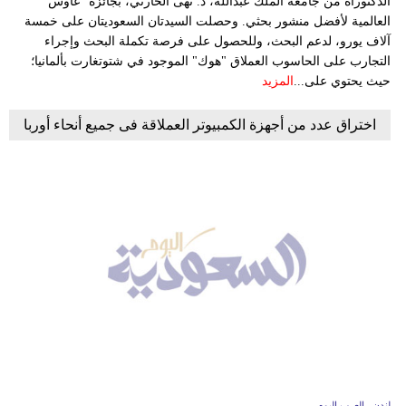
الدكتوراه من جامعة الملك عبدالله، د. نهى الحارثي، بجائزة "غاوس"
العالمية لأفضل منشور بحثي. وحصلت السيدتان السعوديتان على خمسة
آلاف يورو، لدعم البحث، وللحصول على فرصة تكملة البحث وإجراء
التجارب على الحاسوب العملاق "هوك" الموجود في شتوتغارت بألمانيا؛
حيث يحتوي على...
المزيد
اختراق عدد من أجهزة الكمبيوتر العملاقة فى جميع أنحاء أوربا
لندن ـ العرب اليوم