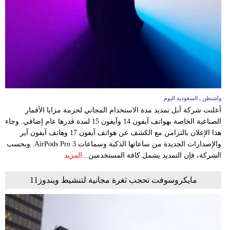
وسفر
ديكور
أخبار
إعلام
تعليم
واشنطن ـ السعودية اليوم
أعلنت شركة آبل تمديد مدة الاستخدام المجاني لحزمة مزايا الأقمار
مرأة
الصناعية الخاصة بهواتف آيفون 14 وآيفون 15 لمدة قدرها عام إضافي. وجاء
هذا الإعلان بالتزامن مع الكشف عن هواتف آيفون 17 وهاتف آيفون آير
علوم
والإصدارات الجديدة من ساعاتها الذكية وسماعات AirPods Pro 3. وبحسب
وتكنولوجيا
الشركة، فإن التمديد يشمل كافة المستخدمين...
المزيد
بيئة
مايكروسوفت تحجب ثغرة مجانية لتنشيط ويندوز11
مدوَّنات
أبراج