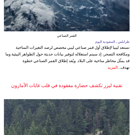
القمر الصناعي
طرابلس ـ السعودية اليوم
تستعد ليبيا لإطلاق أول قمر صناعي ليبي مخصص لرصد التغيرات المناخية
ومكافحة التصحر، إذ سيتم استغلاله لتوفير بيانات حديثة حول الظواهر البيئية وما
قد يمثّل مخاطر مناخية على البلاد. ويُعد إطلاق القمر الصناعي خطوة
تهدف...
المزيد
تقنية ليزر تكشف حضارة مفقودة في قلب غابات الأمازون