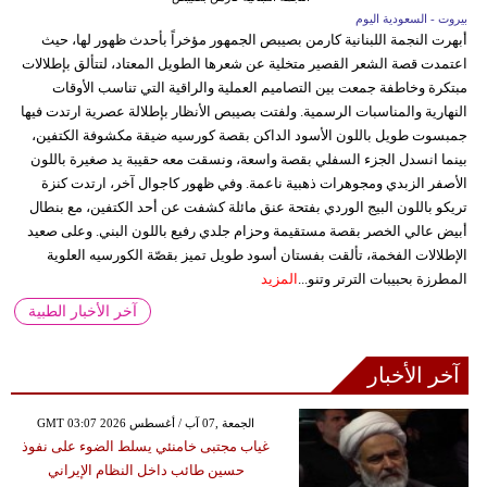
بيروت - السعودية اليوم
أبهرت النجمة اللبنانية كارمن بصيبص الجمهور مؤخراً بأحدث ظهور لها، حيث
اعتمدت قصة الشعر القصير متخلية عن شعرها الطويل المعتاد، لتتألق بإطلالات
مبتكرة وخاطفة جمعت بين التصاميم العملية والراقية التي تناسب الأوقات
النهارية والمناسبات الرسمية. ولفتت بصيبص الأنظار بإطلالة عصرية ارتدت فيها
جمبسوت طويل باللون الأسود الداكن بقصة كورسيه ضيقة مكشوفة الكتفين،
بينما انسدل الجزء السفلي بقصة واسعة، ونسقت معه حقيبة يد صغيرة باللون
الأصفر الزبدي ومجوهرات ذهبية ناعمة. وفي ظهور كاجوال آخر، ارتدت كنزة
تريكو باللون البيج الوردي بفتحة عنق مائلة كشفت عن أحد الكتفين، مع بنطال
أبيض عالي الخصر بقصة مستقيمة وحزام جلدي رفيع باللون البني. وعلى صعيد
الإطلالات الفخمة، تألقت بفستان أسود طويل تميز بقصّة الكورسيه العلوية
المطرزة بحبيبات الترتر وتنو...
المزيد
آخر الأخبار الطبية
آخر الأخبار
GMT 03:07 2026 الجمعة ,07 آب / أغسطس
غياب مجتبى خامنئي يسلط الضوء على نفوذ
حسين طائب داخل النظام الإيراني