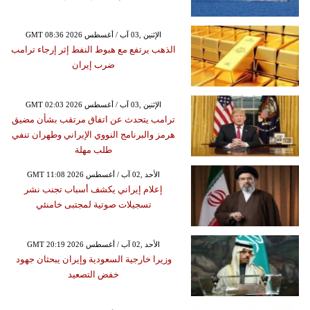
GMT 08:36 2026 الإثنين ,03 آب / أغسطس
الذهب يرتفع مع هبوط النفط إثر إرجاء ترامب
ضرب إيران
GMT 02:03 2026 الإثنين ,03 آب / أغسطس
ترامب يتحدث عن اتفاق مرتقب بشأن مضيق
هرمز والبرنامج النووي الإيراني وطهران تنفي
طلب مهلة
GMT 11:08 2026 الأحد ,02 آب / أغسطس
إعلام إيراني يكشف أسباب تجنب نشر
تسجيلات صوتية لمجتبى خامنئي
GMT 20:19 2026 الأحد ,02 آب / أغسطس
وزيرا خارجية السعودية وإيران يبحثان جهود
خفض التصعيد