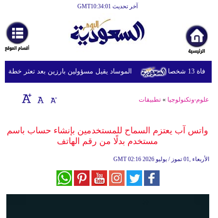
آخر تحديث GMT10:34:01
الرئيسية
أخبارعاجلة
رياضة
شخصا
الموساد يقيل مسؤولين بارزين بعد تعثر خطة مزعومة
ثقافة
إقتصاد
علوم-وتكنولوجيا
»
تطبيقات
فن
واتس آب يعتزم السماح للمستخدمين بإنشاء حساب باسم
وموسيقى
مستخدم بدلًا من رقم الهاتف
أزياء
02:16 2026 الأربعاء ,01 تموز / يوليو
GMT
صحة
وتغذية
سياحة