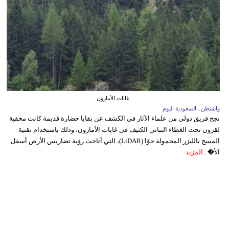
غابات الأمازون
واشنطن ـ السعودية اليوم
نجح فريق دولي من علماء الآثار في الكشف عن بقايا حضارة قديمة كانت مخفية
لقرون تحت الغطاء النباتي الكثيف في غابات الأمازون، وذلك باستخدام تقنية
المسح بالليزر المحمولة جوًا (LiDAR)، التي أتاحت رؤية تضاريس الأرض أسفل
الأ�...
المزيد