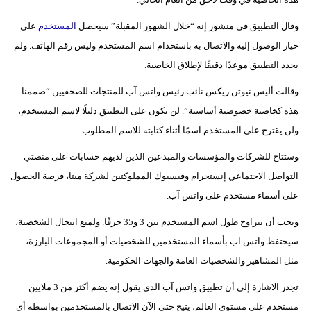
فيديو
وقال التطبيق في منشور إنه “خلال الشهور المقبلة” سيحصل
المستخدم
على
خيار الوصول إليه والاتصال به باستخدام اسم المستخدم وليس رقم الهاتف. ولم
سيارات
يحدد التطبيق موعدًا دقيقًا لإطلاق الخاصية.
وقالت أليس نيوتن ريكس نائب رئيس واتس آب للمنتجات للصحفيين “صممنا
هذه كخاصية خصوصية أساسية”. لن يكون على التطبيق دليلًا لاسم المستخدم،
ولن يقترح على المستخدم اسمًا أثناء كتابته للاسم المطلوب.
وستتاح للشركات والمؤسسات والمبدعين الذين لديهم حسابات على منصتي
التواصل الاجتماعي إنستجرام وفيسبوك المملوكتين لشركة ميتا، فرصة الحصول
على أسماء مستخدم على واتس آب.
ويجب أن يتراوح طول اسم المستخدم بين 3 و35 حرفًا. ولمنع انتحال الشخصية،
سيحتفظ واتس اب بأسماء المستخدمين للشخصيات أو المجموعات البارزة،
مثل المشاهير والشخصيات العامة والجهات الحكومية.
تجدر الاشارة إلى أن تطبيق واتس آب الذي يقول إنه يضم أكثر من 3 ملايين
مستخدم على مستوى العالم، يتيح حتى الآن الاتصال بالمستخدمين بواسطة أي