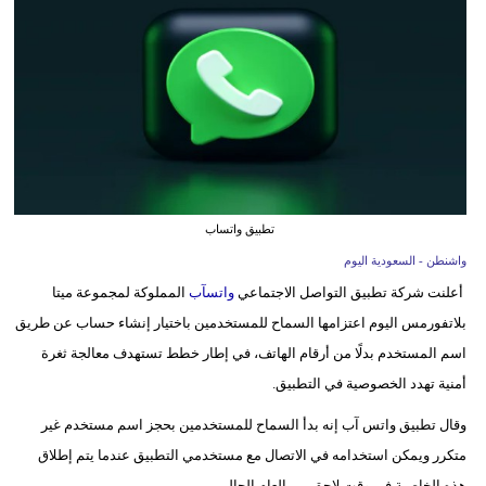
وسفر
ديكور
أخبار
إعلام
تعليم
تطبيق واتساب
مرأة
واشنطن - السعودية اليوم
أعلنت شركة تطبيق التواصل الاجتماعي
واتسآب
المملوكة لمجموعة ميتا
علوم
بلاتفورمس اليوم اعتزامها السماح للمستخدمين باختيار إنشاء حساب عن طريق
وتكنولوجيا
اسم المستخدم بدلًا من أرقام الهاتف، في إطار خطط تستهدف معالجة ثغرة
بيئة
أمنية تهدد الخصوصية في التطبيق.
مدوَّنات
وقال تطبيق واتس آب إنه بدأ السماح للمستخدمين بحجز اسم مستخدم غير
متكرر ويمكن استخدامه في الاتصال مع مستخدمي التطبيق عندما يتم إطلاق
أبراج
هذه الخاصية في وقت لاحق من العام الحالي.