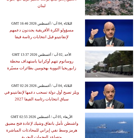
لبنان
GMT 16:46 2026 الثلاثاء ,04 آب / أغسطس
مسؤولو الكرة الأفريقية يجددون دعمهم
لإنفانتينو قبل انتخابات رئاسة فيفا
GMT 13:37 2026 الأحد ,02 آب / أغسطس
روساتوم تتهم أوكرانيا باستهداف محطة
زابوريجيا النووية بهجومين بطائرات مسيّرة
GMT 02:26 2026 الثلاثاء ,04 آب / أغسطس
ويلز تصبح أول دولة تسحب دعمها لإنفانتينو في
سباق انتخابات رئاسة الفيفا 2027
GMT 02:55 2026 الأربعاء ,05 آب / أغسطس
واشنطن تأمل باتفاق وشيك لإعادة فتح مضيق
هرمز وسط نفي إيراني للمحادثات المباشرة
وتصاعد الهجمات البحرية