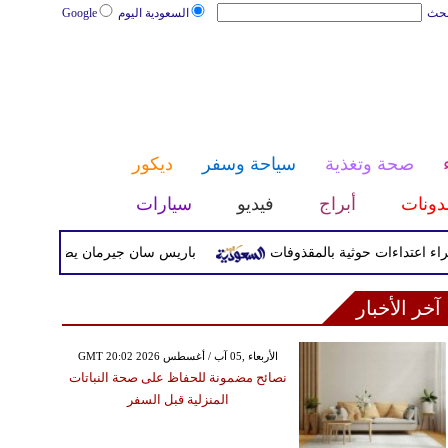
بحث
السعودية اليوم
Google
صحة وتغذية
سياحة وسفر
ديكور
دونات
أبراج
فيديو
سيارات
باريس سان جيرمان يضم ماجنيس أكليوش رسميا
آخر الأخبار
GMT 20:02 2026 الأربعاء ,05 آب / أغسطس
نصائح مضمونة للحفاظ على صحة النباتات
المنزلية قبل السفر