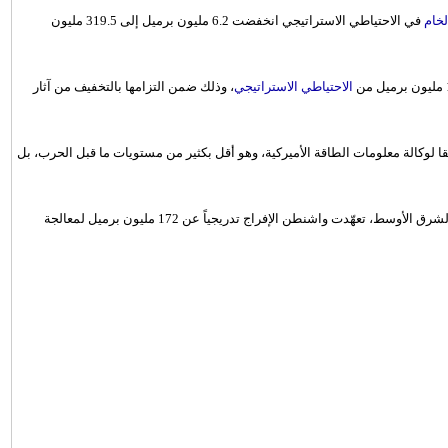
خام
في الاحتياطي الاستراتيجي انخفضت 6.2 مليون برميل إلى 319.5 مليون
الاحتياطي الاستراتيجي
، وذلك ضمن التزامها بالتخفيف من آثار
طي الاستراتيجي للبلاد 326 مليون برميل، وفقا لوكالة معلومات الطاقة الأميركية، وهو أقل بكثير من مستويات ما قبل الحرب، بل
وفي إطار الجهود المشتركة مع دول أخرى للتخفيف من آثار الحرب في الشرق الأوسط، تعهّدت واشنطن الإفراج تدريجياً عن 172 مليون برميل لمعالجة