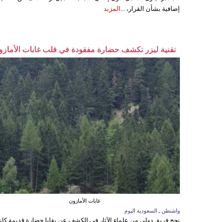
إضافية بشأن القرار، ...
المزيد
تقنية ليزر تكشف حضارة مفقودة في قلب غابات الأمازو
غابات الأمازون
واشنطن ـ السعودية اليوم
نجح فريق دولي من علماء الآثار في الكشف عن بقايا حضارة قديمة كا