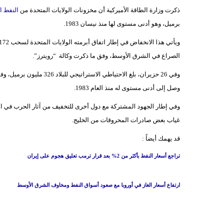
ذكرت وزارة الطاقة الأميركية أن مخزونات الولايات المتحدة من
النفط ال
برميل، وهو أدنى مستوى لها منذ نيسان 1983.
ويأتي هذا الانخفاض في إطار اتفاق أبرمته الولايات المتحدة لسحب 172 مليون برميل من
الصراع في الشرق الأوسط، وفق ما ذكرت وكالة “رويترز”.
وفي 26 حزيران، بلغ الاحتيا
وصل إلى أدنى مستوى له منذ العام 1983.
غياب بعض صادرات المحروقات من الخليج.
قد يهمك أيضاً :
تراجع أسعار النفط بأكثر من 2% بعد قرار ترمب تعليق هجوم على إيران
ارتفاع أسعار الغاز في أوروبا مع صعود أسواق النفط ومخاوف الشرق الأوسط