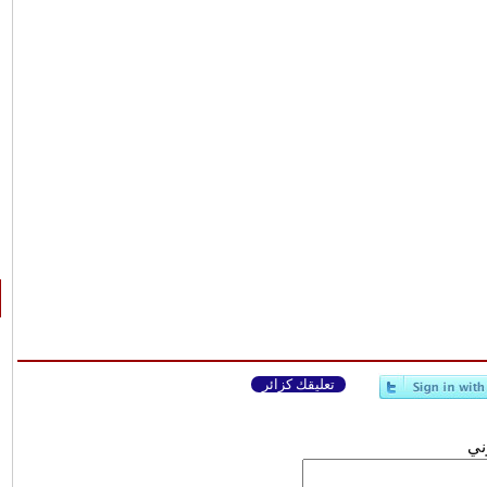
تعليقك كزائر
وني