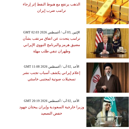
الذهب يرتفع مع هبوط النفط إثر إرجاء
ترامب ضرب إيران
GMT 02:03 2026 الإثنين ,03 آب / أغسطس
ترامب يتحدث عن اتفاق مرتقب بشأن
مضيق هرمز والبرنامج النووي الإيراني
وطهران تنفي طلب مهلة
GMT 11:08 2026 الأحد ,02 آب / أغسطس
إعلام إيراني يكشف أسباب تجنب نشر
تسجيلات صوتية لمجتبى خامنئي
GMT 20:19 2026 الأحد ,02 آب / أغسطس
وزيرا خارجية السعودية وإيران يبحثان جهود
خفض التصعيد