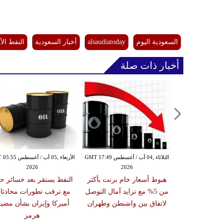
السعودية اليوم
alsaudiatoday
أخبار السعودية
النفط ال
أخبار ذات صلة
الثلاثاء ,04 آب / أغسطس GMT 09:37
الثلاثاء ,04 آب / أغسطس GMT 17:49
الأربعاء ,05 آب / أغس
2026
2026
20
رات النفط
هبوط أسعار خام برنت بأكثر
النفط يستقر بعد خسائر حا
الأميركية لأدنى مستوى في 8
من 5% مع تزايد آمال التوصل
مع ترقب تطورات محادثا
ليو مع تراجع
لاتفاق بين واشنطن وطهران
أميركا وإيران بشأن مضي
لب
هرمز