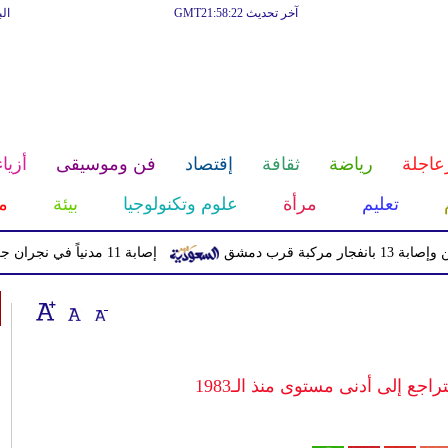
آخر تحديث GMT21:58:22
ال
عاجلة
رياضة
ثقافة
إقتصاد
فن وموسيقى
أزياء
تعليم
مرأة
علوم وتكنولوجيا
بيئة
م
ق
إصابة 11 مدنياً في نجران جراء اعتداءات حوثية بالمقذوفات
اجع إلى أدنى مستوى منذ الـ1983