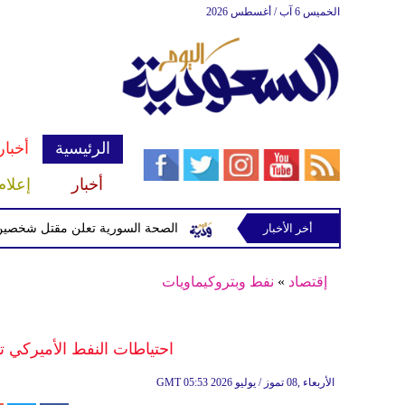
الخميس 6 آب / أغسطس 2026
الرئيسية
أخبار
أخبار
إعلام
فرنسا وعزله في إسبانيا
أخر الأخبار
الصحة السورية تعلن مقتل شخصين وإصابة 13 بانفجار مركبة قرب دمش
إقتصاد
»
نفط وبتروكيماويات
احتياطات النفط الأميركي تتر
05:53 2026 الأربعاء ,08 تموز / يوليو
GMT