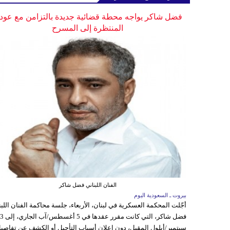
فضل شاكر يواجه محطة قضائية جديدة بالتزامن مع عودت
المنتظرة إلى المسرح
الفنان اللبناني فضل شاكر
بيروت ـ السعودية اليوم
أجّلت المحكمة العسكرية في لبنان، الأربعاء، جلسة محاكمة الفنان اللبن
فضل شاكر، التي كانت مقرر عقدها ف
سبتمبر/أيلول المقبل، دون إعلان أسباب التأجيل أو الكشف عن تفاصي