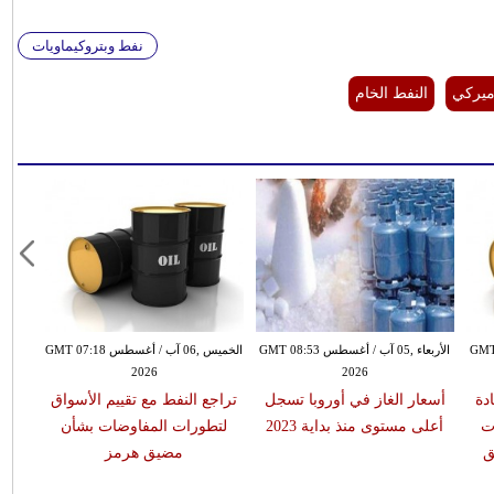
نفط وبتروكيماويات
أميركي
النفط الخام
طس GMT 05:55
الأربعاء ,05 آب / أغسطس GMT 08:53
الخميس ,06 آب / أغسطس GMT 07:18
2026
2026
دة
أسعار الغاز في أوروبا تسجل
تراجع النفط مع تقييم الأسواق
ت
أعلى مستوى منذ بداية 2023
لتطورات المفاوضات بشأن
ق
مضيق هرمز