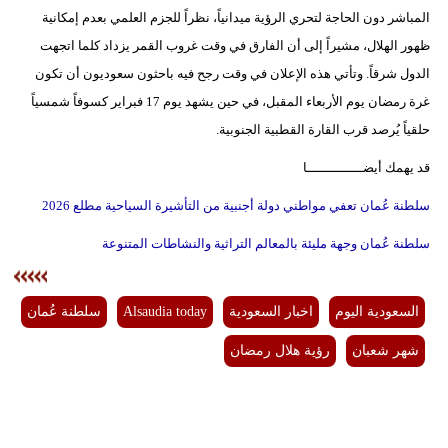
المباشر دون الحاجة لتحري الرؤية ميدانياً، نظراً للجزم العلمي بعدم إمكانية
فيديو
ظهور الهلال، مشيراً إلى أن الفارق في وقت غروب القمر يزداد كلما اتجهت
سيارات
الدول شرقاً. وتأتي هذه الإعلان في وقت رجح فيه باحثون سعوديون أن تكون
غرة رمضان يوم الأربعاء المقبل، في حين يشهد يوم 17 فبراير كسوفاً شمسياً
حلقياً يُرصد قرب القارة القطبية الجنوبية.
قد يهمك أيضــــــــــــــا
سلطنة عُمان تعفي مواطني دولة أجنبية من التأشيرة السياحية مطلع 2026
سلطنة عُمان وجهة مليئة بالمعالم التراثية والنشاطات المتنوعة
السعودية اليوم
اخبار السعودية
Alsaudia today
سلطنة عُمان
شهر شعبان
رؤية هلال رمضان