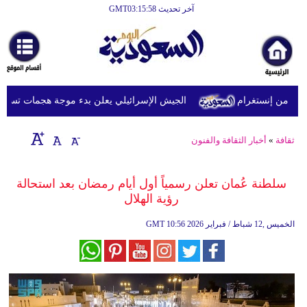
آخر تحديث GMT03:15:58
الرئيسية
أخبارعاجلة
رياضة
من إنستغرام
الجيش الإسرائيلي يعلن بدء موجة هجمات تستهدف جن
ثقافة
إقتصاد
ثقافة
»
أخبار الثقافة والفنون
فن
سلطنة عُمان تعلن رسمياً أول أيام رمضان بعد استحالة
وموسيقى
رؤية الهلال
أزياء
10:56 2026 الخميس ,12 شباط / فبراير
GMT
صحة
وتغذية
سياحة