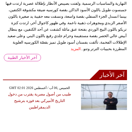
النهارية والمناسبات الرسمية. ولفتت بصيبص الأنظار بإطلالة عصرية ارتدت فيها
جمبسوت طويل باللون الأسود الداكن بقصة كورسيه ضيقة مكشوفة الكتفين،
بينما انسدل الجزء السفلي بقصة واسعة، ونسقت معه حقيبة يد صغيرة باللون
الأصفر الزبدي ومجوهرات ذهبية ناعمة. وفي ظهور كاجوال آخر، ارتدت كنزة
تريكو باللون البيج الوردي بفتحة عنق مائلة كشفت عن أحد الكتفين، مع بنطال
أبيض عالي الخصر بقصة مستقيمة وحزام جلدي رفيع باللون البني. وعلى صعيد
الإطلالات الفخمة، تألقت بفستان أسود طويل تميز بقصّة الكورسيه العلوية
المطرزة بحبيبات الترتر وتنو...
المزيد
آخر الأخبار الطبية
آخر الأخبار
GMT 02:01 2026 الخميس ,06 آب / أغسطس
طبيب من أصول مصرية يقترب من دخول
التاريخ الأميركي بعد فوزه بترشيح
الديمقراطيين