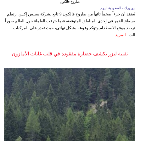
صاروخ فالكون
نيويورك - السعودية اليوم
يُعتقد أن جزءاً ضخماً تائهاً من صاروخ فالكون 9 تابع لشركة سبيس إكس ارتطم
بسطح القمر في إحدى المناطق المتوقعة، فيما يترقب العلماء حول العالم صوراً
ترصد موقع الاصطدام وتؤكد وقوعه بشكل نهائي، حيث تعذر على المركبات
الت...
المزيد
تقنية ليزر تكشف حضارة مفقودة في قلب غابات الأمازون