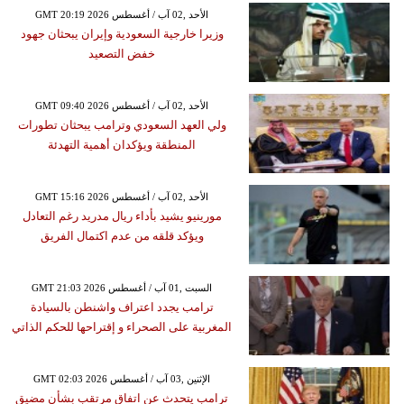
GMT 20:19 2026 الأحد ,02 آب / أغسطس
وزيرا خارجية السعودية وإيران يبحثان جهود
خفض التصعيد
GMT 09:40 2026 الأحد ,02 آب / أغسطس
ولي العهد السعودي وترامب يبحثان تطورات
المنطقة ويؤكدان أهمية التهدئة
GMT 15:16 2026 الأحد ,02 آب / أغسطس
مورينيو يشيد بأداء ريال مدريد رغم التعادل
ويؤكد قلقه من عدم اكتمال الفريق
GMT 21:03 2026 السبت ,01 آب / أغسطس
ترامب يجدد اعتراف واشنطن بالسيادة
المغربية على الصحراء و إقتراحها للحكم الذاتي
GMT 02:03 2026 الإثنين ,03 آب / أغسطس
ترامب يتحدث عن اتفاق مرتقب بشأن مضيق