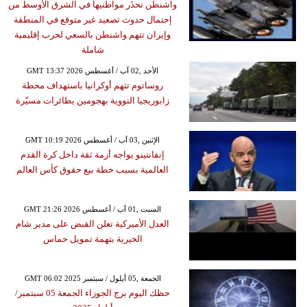
واشنطن تحذَر مواطنيها في الشرق الأوسط من
إحتمال حدوث تصعيد غير متوقع في المنطقة
وإيران تتهم واشنطن بالسعي لحرب إقليمية
شاملة
GMT 13:37 2026 الأحد ,02 آب / أغسطس
روساتوم تتهم أوكرانيا باستهداف محطة
زابوريجيا النووية بهجومين بطائرات مسيّرة
GMT 10:19 2026 الإثنين ,03 آب / أغسطس
إنفانتينو يواجه أزمة ثقة داخل كرة القدم
العالمية بسبب خطة بيع حقوق كأس العالم
GMT 21:26 2026 السبت ,01 آب / أغسطس
العدل الأميركية تعلن القبض على مدير شام
الخيرية بتهمة تمويل حماس
GMT 06:02 2025 الجمعة ,05 أيلول / سبتمبر
حظك اليوم برج الجوزاء الجمعة 05 سبتمبر/