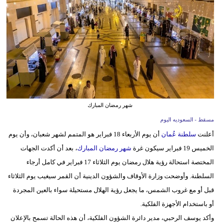
وسفر
ديكور
أخبار
إعلام
تعليم
شهر رمضان المبارك
مرأة
مسقط - السعوديه اليوم
أعلنت
سلطنة عُمان
أن يوم الأربعاء 18 فبراير هو المتمم لشهر شعبان، وأن يوم
علوم
الخميس 19 فبراير سيكون غرة
شهر رمضان المبارك
، بعد أن أكدت الجهات
وتكنولوجيا
المختصة استحالة رؤية هلال رمضان يوم الثلاثاء 17 فبراير في كامل أرجاء
بيئة
السلطنة. وأوضحت وزارة الأوقاف والشؤون الدينية أن القمر سيغيب يوم الثلاثاء
قبل أو مع غروب الشمس، ما يجعل رؤية الهلال مستحيلة سواء بالعين المجردة
مدوَّنات
أو باستخدام الأجهزة الفلكية.
أبراج
وأكد يوسف الرحبي، مدير دائرة الشؤون الفلكية، أن هذه الحالة تسمح بالإعلان