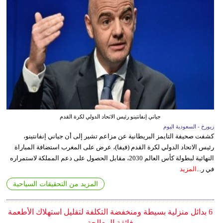
جياني إنفانتينو رئيس الاتحاد الدولي لكرة القدم
زيورخ - السعودية اليوم
كشفت صحيفة التايمز البريطانية عن مزاعم تشير إلى أن جياني إنفانتينو،
رئيس الاتحاد الدولي لكرة القدم (فيفا)، عرض على المغرب استضافة المباراة
النهائية لبطولة كأس العالم 2030، مقابل الحصول على دعم المملكة لاستمراره
في ر...
المزيد
المزيد من التحقيقات السياحية
6 بدائل منزلية بسيطة ومنخفضة التكلفة لتقليل استهلاك الأطعمة
فائقة المعالجة