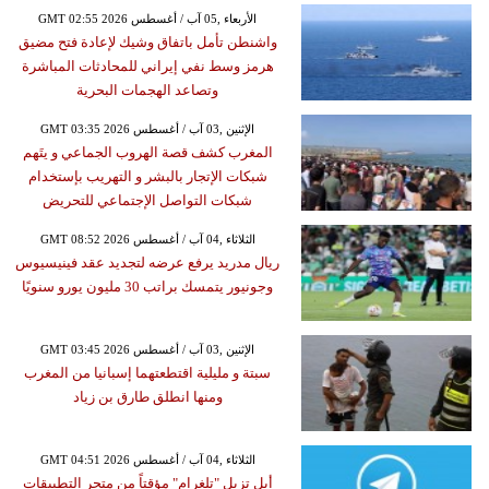
GMT 02:55 2026 الأربعاء ,05 آب / أغسطس
واشنطن تأمل باتفاق وشيك لإعادة فتح مضيق
هرمز وسط نفي إيراني للمحادثات المباشرة
وتصاعد الهجمات البحرية
GMT 03:35 2026 الإثنين ,03 آب / أغسطس
المغرب كشف قصة الهروب الجماعي و يتَهم
شبكات الإتجار بالبشر و التهريب بإستخدام
شبكات التواصل الإجتماعي للتحريض
GMT 08:52 2026 الثلاثاء ,04 آب / أغسطس
ريال مدريد يرفع عرضه لتجديد عقد فينيسيوس
وجونيور يتمسك براتب 30 مليون يورو سنويًا
GMT 03:45 2026 الإثنين ,03 آب / أغسطس
سبتة و مليلية اقتطعتهما إسبانيا من المغرب
ومنها انطلق طارق بن زياد
GMT 04:51 2026 الثلاثاء ,04 آب / أغسطس
أبل تزيل "تلغرام" مؤقتاً من متجر التطبيقات