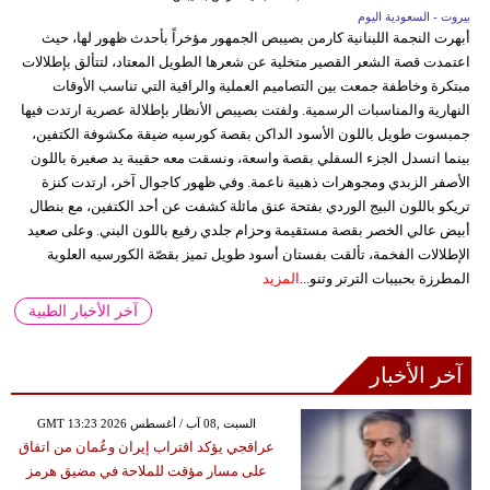
بيروت - السعودية اليوم
أبهرت النجمة اللبنانية كارمن بصيبص الجمهور مؤخراً بأحدث ظهور لها، حيث
اعتمدت قصة الشعر القصير متخلية عن شعرها الطويل المعتاد، لتتألق بإطلالات
مبتكرة وخاطفة جمعت بين التصاميم العملية والراقية التي تناسب الأوقات
النهارية والمناسبات الرسمية. ولفتت بصيبص الأنظار بإطلالة عصرية ارتدت فيها
جمبسوت طويل باللون الأسود الداكن بقصة كورسيه ضيقة مكشوفة الكتفين،
بينما انسدل الجزء السفلي بقصة واسعة، ونسقت معه حقيبة يد صغيرة باللون
الأصفر الزبدي ومجوهرات ذهبية ناعمة. وفي ظهور كاجوال آخر، ارتدت كنزة
تريكو باللون البيج الوردي بفتحة عنق مائلة كشفت عن أحد الكتفين، مع بنطال
أبيض عالي الخصر بقصة مستقيمة وحزام جلدي رفيع باللون البني. وعلى صعيد
الإطلالات الفخمة، تألقت بفستان أسود طويل تميز بقصّة الكورسيه العلوية
المطرزة بحبيبات الترتر وتنو...
المزيد
آخر الأخبار الطبية
آخر الأخبار
GMT 13:23 2026 السبت ,08 آب / أغسطس
عراقجي يؤكد اقتراب إيران وعُمان من اتفاق
على مسار مؤقت للملاحة في مضيق هرمز