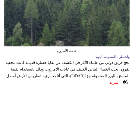
غابات الأمازون
واشنطن ـ السعودية اليوم
نجح فريق دولي من علماء الآثار في الكشف عن بقايا حضارة قديمة كانت مخفية
لقرون تحت الغطاء النباتي الكثيف في غابات الأمازون، وذلك باستخدام تقنية
المسح بالليزر المحمولة جوًا (LiDAR)، التي أتاحت رؤية تضاريس الأرض أسفل
الأ�...
المزيد