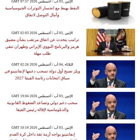
GMT 07:57 2026 الإثنين ,03 آب / أغسطس
النفط يهبط مع انحسار التوترات الجيوسياسية
وآمال التوصل لاتفاق
GMT 02:03 2026 الإثنين ,03 آب / أغسطس
ترامب يتحدث عن اتفاق مرتقب بشأن مضيق
هرمز والبرنامج النووي الإيراني وطهران تنفي
طلب مهلة
GMT 02:26 2026 الثلاثاء ,04 آب / أغسطس
ويلز تصبح أول دولة تسحب دعمها لإنفانتينو في
سباق انتخابات رئاسة الفيفا 2027
GMT 19:04 2026 الإثنين ,03 آب / أغسطس
سحب دعم دولي وتصاعد الضغوط القانونية
والدبلوماسية لإقالة رئيس الفيفا
GMT 10:19 2026 الإثنين ,03 آب / أغسطس
إنفانتينو يواجه أزمة ثقة داخل كرة القدم