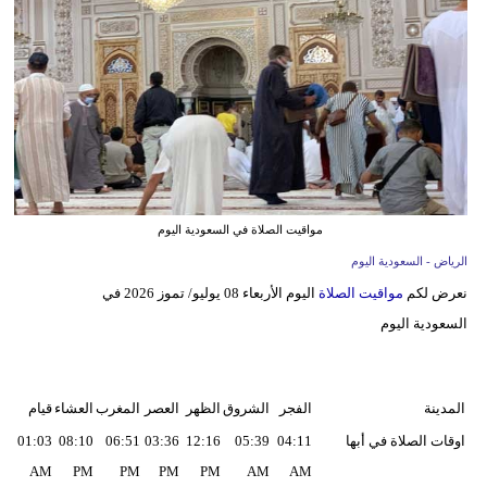
وسفر
ديكور
أخبار
إعلام
تعليم
مواقيت الصلاة في السعودية اليوم
مرأة
الرياض - السعودية اليوم
نعرض لكم
مواقيت الصلاة
اليوم الأربعاء 08 يوليو/ تموز 2026 في
علوم
السعودية اليوم
وتكنولوجيا
بيئة
المدينة
الفجر
الشروق
الظهر
العصر
المغرب
العشاء
قيام‏
مدوَّنات
اوقات الصلاة في أبها
04:11
05:39
12:16
03:36
06:51
08:10
01:03
أبراج
AM
PM
PM
PM
PM
AM
AM