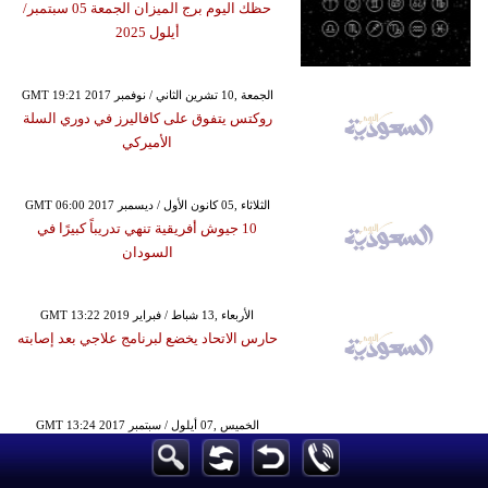
حظك اليوم برج الميزان الجمعة 05 سبتمبر/
أيلول 2025
GMT 19:21 2017 الجمعة ,10 تشرين الثاني / نوفمبر
روكتس يتفوق على كافاليرز في دوري السلة
الأميركي
GMT 06:00 2017 الثلاثاء ,05 كانون الأول / ديسمبر
10 جيوش أفريقية تنهي تدريباً كبيرًا في
السودان
GMT 13:22 2019 الأربعاء ,13 شباط / فبراير
حارس الاتحاد يخضع لبرنامج علاجي بعد إصابته
GMT 13:24 2017 الخميس ,07 أيلول / سبتمبر
فيفا يبرز دور نواف العابد في تأهل السعودية
لمونديال روسيا