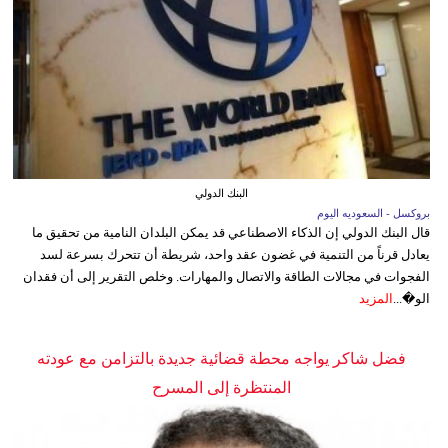
البنك الدولي
بروكسل - السعوديه اليوم
قال البنك الدولي إن الذكاء الاصطناعي قد يمكن البلدان النامية من تحقيق ما
يعادل قرناً من التنمية في غضون عقد واحد، شريطة أن تتحرك بسرعة لسد
الفجوات في مجالات الطاقة والاتصال والمهارات. وخلص التقرير إلى أن فقدان
الو�...
المزيد
فضل شاكر يواجه محطة قضائية جديدة بالتزامن مع عودته
المنتظرة إلى المسرح