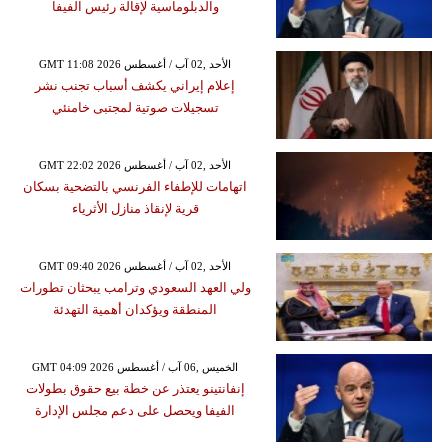
والدبلوماسية لإقالة رئيس الفيفا
GMT 11:08 2026 الأحد ,02 آب / أغسطس
إعلام إيراني يكشف أسباب تجنب نشر
تسجيلات صوتية لمجتبى خامنئي
GMT 22:02 2026 الأحد ,02 آب / أغسطس
اتهامات للإطفاء الفرنسي بالتضحية بسكان
قرية لإنقاذ منازل الأثرياء
GMT 09:40 2026 الأحد ,02 آب / أغسطس
ولي العهد السعودي وترامب يبحثان تطورات
المنطقة ويؤكدان أهمية التهدئة
GMT 04:09 2026 الخميس ,06 آب / أغسطس
إنفانتينو يعتذر عن خطة بيع حقوق بطولات
الفيفا ويحصل على دعم مجلس الإدارة