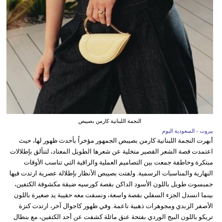
النجمة اللبنانية كارمن بصيبص
بيروت - السعودية اليوم
أبهرت النجمة اللبنانية كارمن بصيبص الجمهور مؤخراً بأحدث ظهور لها، حيث
اعتمدت قصة الشعر القصير متخلية عن شعرها الطويل المعتاد، لتتألق بإطلالات
مبتكرة وخاطفة جمعت بين التصاميم العملية والراقية التي تناسب الأوقات
النهارية والمناسبات الرسمية. ولفتت بصيبص الأنظار بإطلالة عصرية ارتدت فيها
جمبسوت طويل باللون الأسود الداكن بقصة كورسيه ضيقة مكشوفة الكتفين،
بينما انسدل الجزء السفلي بقصة واسعة، ونسقت معه حقيبة يد صغيرة باللون
الأصفر الزبدي ومجوهرات ذهبية ناعمة. وفي ظهور كاجوال آخر، ارتدت كنزة
تريكو باللون البيج الوردي بفتحة عنق مائلة كشفت عن أحد الكتفين، مع بنطال