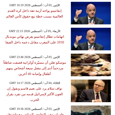
GMT 10:19 2026 الإثنين ,03 آب / أغسطس
إنفانتينو يواجه أزمة ثقة داخل كرة القدم
العالمية بسبب خطة بيع حقوق كأس العالم
GMT 22:15 2026 الأربعاء ,05 آب / أغسطس
اتهامات تطال إنفانتينو بعرض نهائي مونديال
2030 على المغرب مقابل دعمه داخل الفيفا
GMT 23:46 2026 الإثنين ,03 آب / أغسطس
موسكو تعلن أن مسيّرة أوكرانية قصفت شاطئاً
مزدحماً أدى إلى مقتل سبعة أشخاص بينهم
أطفال وإصابة 40 آخرين
GMT 14:17 2026 الثلاثاء ,04 آب / أغسطس
نواف سلام يرد على نعيم قاسم ويقول إن
العون الأكبر لإسرائيل قدمه من تفرد بقرار
الحرب
GMT 19:36 2026 الإثنين ,03 آب / أغسطس
طهران تنفي التفاوض المباشر مع واشنطن