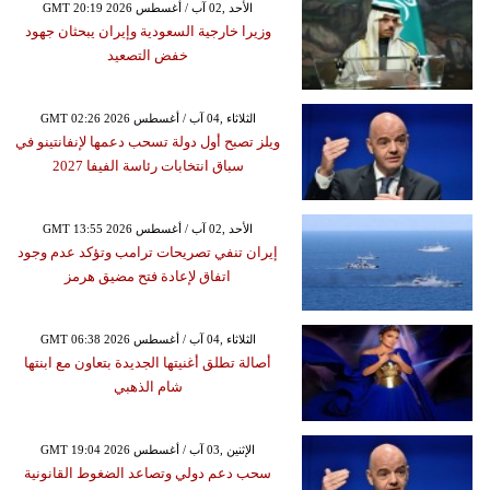
GMT 20:19 2026 الأحد ,02 آب / أغسطس
وزيرا خارجية السعودية وإيران يبحثان جهود
خفض التصعيد
GMT 02:26 2026 الثلاثاء ,04 آب / أغسطس
ويلز تصبح أول دولة تسحب دعمها لإنفانتينو في
سباق انتخابات رئاسة الفيفا 2027
GMT 13:55 2026 الأحد ,02 آب / أغسطس
إيران تنفي تصريحات ترامب وتؤكد عدم وجود
اتفاق لإعادة فتح مضيق هرمز
GMT 06:38 2026 الثلاثاء ,04 آب / أغسطس
أصالة تطلق أغنيتها الجديدة بتعاون مع ابنتها
شام الذهبي
GMT 19:04 2026 الإثنين ,03 آب / أغسطس
سحب دعم دولي وتصاعد الضغوط القانونية