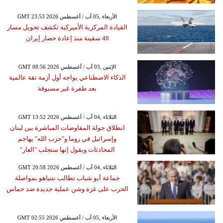
GMT 23:53 2026 الأربعاء ,05 آب / أغسطس
القيادة المركزية الأميركية تكشف تحويل مسار
48 سفينة منذ إعادة حصار إيران
GMT 08:56 2026 الإثنين ,03 آب / أغسطس
الذكاء الاصطناعي يواجه أول أزمة ثقة عالمية
بعد طفرة غير مسبوقة
GMT 13:52 2026 الثلاثاء ,04 آب / أغسطس
انطلاق جولة المفاوضات المباشرة بين لبنان
وإسرائيل في روما و"حزب الله" يهاجم
المحادثات ويقول إنها ستجلب "العار"
GMT 20:58 2026 الثلاثاء ,04 آب / أغسطس
جماعة أبو شباب تطالب نتنياهو بمواصلة
الحرب على غزة وشن عملية جديدة ضد حماس
GMT 02:55 2026 الأربعاء ,05 آب / أغسطس