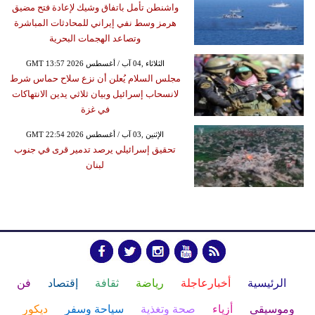
واشنطن تأمل باتفاق وشيك لإعادة فتح مضيق
هرمز وسط نفي إيراني للمحادثات المباشرة
وتصاعد الهجمات البحرية
GMT 13:57 2026 الثلاثاء ,04 آب / أغسطس
مجلس السلام يُعلن أن نزع سلاح حماس شرط
لانسحاب إسرائيل وبيان ثلاثي يدين الانتهاكات
في غزة
GMT 22:54 2026 الإثنين ,03 آب / أغسطس
تحقيق إسرائيلي يرصد تدمير قرى في جنوب
لبنان
الرئيسية
أخبارعاجلة
رياضة
ثقافة
إقتصاد
فن
وموسيقى
أزياء
صحة وتغذية
سياحة وسفر
ديكور