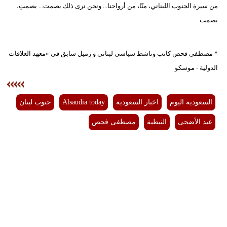
من سيرة الجنوب اللبناني، منّا، من أرواحنا... ونحن نرى ذلك بصمت... بصمتٍ،
بصمت.
* مصطفى فحص كاتب وناشط سياسي لبناني و زميل سابق في «معهد العلاقات
الدولية - موسكو
السعودية اليوم
اخبار السعودية
Alsaudia today
جنوب لبنان
عيد الأضحى
النبطية
مصطفى فحص