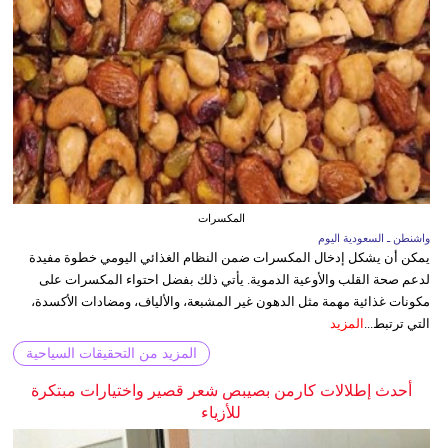
المكسرات
واشنطن ـ السعودية اليوم
يمكن أن يشكل إدخال المكسرات ضمن النظام الغذائي اليومي خطوة مفيدة
لدعم صحة القلب والأوعية الدموية. يأتي ذلك بفضل احتواء المكسرات على
مكونات غذائية مهمة مثل الدهون غير المشبعة، والألياف، ومضادات الأكسدة،
التي ترتبط...
المزيد
المزيد من التحقيقات السياحية
أحدث إطلالات كارمن بصيبص شعر قصير واختيارات مبتكرة
للأزياء