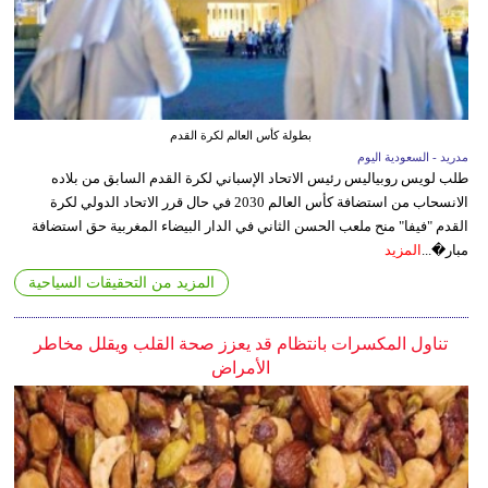
بطولة كأس العالم لكرة القدم
مدريد - السعودية اليوم
طلب لويس روبياليس رئيس الاتحاد الإسباني لكرة القدم السابق من بلاده
الانسحاب من استضافة كأس العالم 2030 في حال قرر الاتحاد الدولي لكرة
القدم "فيفا" منح ملعب الحسن الثاني في الدار البيضاء المغربية حق استضافة
مبار�...
المزيد
المزيد من التحقيقات السياحية
تناول المكسرات بانتظام قد يعزز صحة القلب ويقلل مخاطر
الأمراض