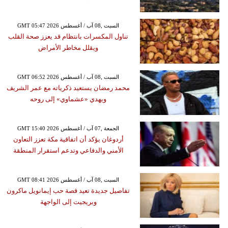
GMT 05:47 2026 السبت ,08 آب / أغسطس
تناول المكسرات بانتظام قد يعزز صحة القلب
ويقلل مخاطر الأمراض
GMT 06:52 2026 السبت ,08 آب / أغسطس
محمد رمضان يستعيد ذكرياته مع عمر الشريف
ويهدي «عشماوي» إلى روحه
GMT 15:40 2026 الجمعة ,07 آب / أغسطس
أردوغان يؤكد أن اتفاقية مكة تعزز التعاون
الأمني والدفاعي وتدعم استقرار المنطقة
GMT 08:41 2026 السبت ,08 آب / أغسطس
تفاصيل جديدة تعيد قصة حب إيمانويل ماكرون
وبريجيت إلى الواجهة