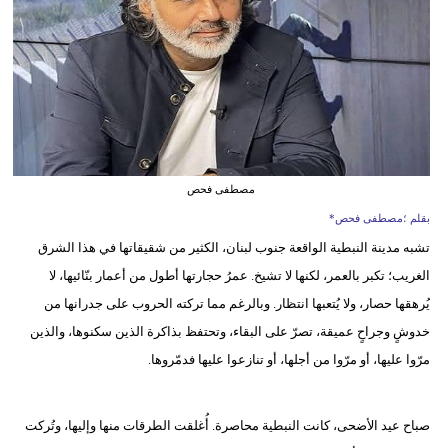
وسفر
ديكور
أخبار
إعلام
تعليم
مصطفى فحص
بقلم ؛مصطفى فحص*
مرأة
تشبه مدينة النبطية الواقعة جنوب لبنان، الكثير من شقيقاتها في هذا الشرق
علوم
الغريب؛ تكبر بالعمر، لكنها لا تشيخ. عمرُ حجارتها أطول من أعمار بنّائيها، لا
وتكنولوجيا
يُرهقها حصار، ولا يُتعبها انتظار. وبالرغم مما تركته الحروب على جدرانها من
خدوشٍ وجراحٍ عميقة، تصرّ على البقاء، وتحتفظ بذاكرة الذين سكنوها، والذين
بيئة
مرّوا عليها، أو مرّوا من أجلها، أو تنازعوا عليها فدمّروها.
مدوَّنات
صباح عيد الأضحى، كانت النبطية محاصرة. أُغلقت الطرقات منها وإليها، وتُركت
أبراج