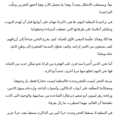
معاً، ويستجلب الاحتلال مجدداً. وهذا ما يحصل الآن، وهنا أخفق التحرير، وحلّت
التراجيديا.
في تراجيديا النبطية اليوم، ها هي ذاكرتنا تتهدّم على أبوابها قبل أن تُهدم البيوت،
وتتكسّر أحلامنا على طرقاتها التي حفظت أسماءنا وخطواتنا.
هنا كنّا، وهناك تعلّمنا المعنى الأول للحياة: كيف يخرج الناس صباحاً إلى أرزاقهم،
كيف يصنعون من الخبز كرامة، وكيف تتحوّل المدينة الصغيرة إلى وطنٍ كامل
نحبّه ويحبّنا.
أما نحن، الذين أُجبرنا منذ قرن على الهجرة من قرانا نحو شكلٍ جديد من الحياة،
فها نحن اليوم نُقتلع منها مرةً أخرى، جسداً وذاكرة...
مرثية الحجر ليست للحجر وحده؛ فالنبطية ليست حجارةً فقط، بل وجوهنا،
وضحكاتنا المعلّقة على أبواب الدكاكين، وأصوات الباعة، وازدحام سوق الاثنين،
ورائحة زهر ليمون أبو صفير (برتقال) الصاعدة من بساتينها، والوجوه التي كانت
تطمئننا أن العالم، مهما اضطرب، ما زال يعرفنا.
في النبطية لا يسقط الحجر وحده؛ جزءٌ كبير من الذاكرة يسقط معه، جزءٌ عزيز