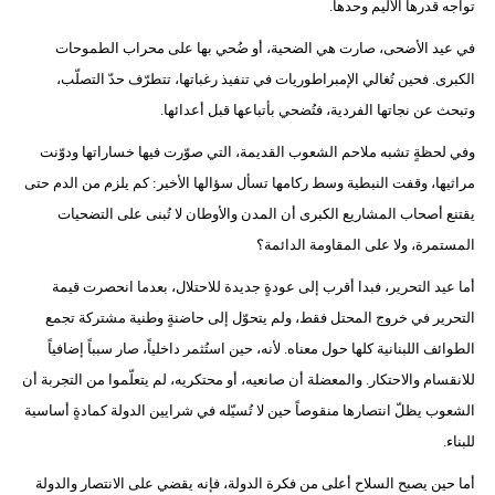
تواجه قدرها الأليم وحدها.
فيديو
في عيد الأضحى، صارت هي الضحية، أو ضُحي بها على محراب الطموحات
سيارات
الكبرى. فحين تُغالي الإمبراطوريات في تنفيذ رغباتها، تتطرّف حدّ التصلّب،
وتبحث عن نجاتها الفردية، فتُضحي بأتباعها قبل أعدائها.
وفي لحظةٍ تشبه ملاحم الشعوب القديمة، التي صوّرت فيها خساراتها ودوّنت
مراثيها، وقفت النبطية وسط ركامها تسأل سؤالها الأخير: كم يلزم من الدم حتى
يقتنع أصحاب المشاريع الكبرى أن المدن والأوطان لا تُبنى على التضحيات
المستمرة، ولا على المقاومة الدائمة؟
أما عيد التحرير، فبدا أقرب إلى عودةٍ جديدة للاحتلال، بعدما انحصرت قيمة
التحرير في خروج المحتل فقط، ولم يتحوّل إلى حاضنةٍ وطنية مشتركة تجمع
الطوائف اللبنانية كلها حول معناه. لأنه، حين استُثمر داخلياً، صار سبباً إضافياً
للانقسام والاحتكار. والمعضلة أن صانعيه، أو محتكريه، لم يتعلّموا من التجربة أن
الشعوب يظلّ انتصارها منقوصاً حين لا تُسيّله في شرايين الدولة كمادةٍ أساسية
للبناء.
أما حين يصبح السلاح أعلى من فكرة الدولة، فإنه يقضي على الانتصار والدولة