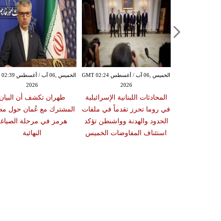
الخميس ,06 آب / أغسطس GMT 02:15
الخميس ,06 آب / أغسطس GMT 02:24
الخميس ,06 آب / أغ
2026
2026
20
ل تنفذ عملية
المحادثات اللبنانية الإسرائيلية
طهران تكشف أن البيان
عة في مخيم
في روما تحرز تقدماً في ملفات
المشترك مع عُمان حول م
الفلسطينيين في
الحدود والهدنة وواشنطن تؤكد
هرمز في مرحلة الصياغة
القدس
استئناف المفاوضات الخميس
النهائية