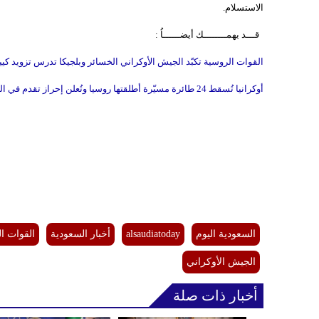
الاستسلام.
قـــد يهمــــــــك أيضــــــاُ :
القوات الروسية تكبّد الجيش الأوكراني الخسائر وبلجيكا تدرس تزويد كييف 
أوكرانيا تُسقط 24 طائرة مسيّرة أطلقتها روسيا وتُعلن إحراز تقدم في الجنوب
السعودية اليوم
alsaudiatoday
أخبار السعودية
القوات ال
الجيش الأوكراني
أخبار ذات صلة