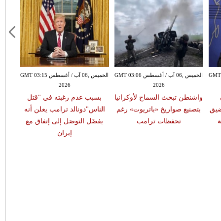
سطس GMT 02:39
الخميس ,06 آب / أغسطس GMT 03:06
الخميس ,06 آب / أغسطس GMT 03:15
2026
2026
واشنطن تبحث السماح لأوكرانيا
بسبب عدم رغبته في "قتل
ضيق
بتصنيع صواريخ «باتريوت» رغم
الناس"دونالد ترامب يعلن أنه
تحفظات ترامب
يفضَل التوصَل إلى إتفاق مع
إيران