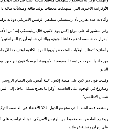
واتهمت أوكرانيا موسكو باستهداف مناطق مدنية عمداً في ذلك الهجوم، 
الأوكرانية الأخيرة، التي استهدفت محطات توليد طاقة ومنشآت طاقة دا
وأفادت عدة تقارير بأن زيلينسكي سيلتقي الرئيس الأمريكي دونالد ترا
وفي منشور له على موقع إكس يوم الاثنين، قال زيلينسكي إنه "من الأهمية
"بقرارات حاسمة لدعم دفاعنا الجوي، وبالتالي حماية أرواح المواطنين".
وأضاف: "تمتلك الولايات المتحدة وأوروبا القوة الكافية لوقف هذا الإرهاب
من جانبها، صرحت رئيسة المفوضية الأوروبية، أورسولا فون دير لاين، يوم 
الناتو.
وصاروخ في الهجوم على العاصمة. ⁠أوكرانيا تحتاج بشكل عاجل إلى المزيد
⁠شمال الأطلسي".
وستعقد قمة الحلف التي ستجمع الدول الـ32 الأعضاء في العاصمة التركية أنقرة، يومي الثلاثاء والأربعاء 7 و8 من يوليو/ تموز الجاري.
ويجتمع القادة وسط ضغوط من الرئيس الأمريكي، دونالد ترامب، على أور
على إيران وقضية غرينلاند.