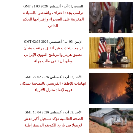
GMT 21:03 2026 السبت ,01 آب / أغسطس
ترامب يجدد اعتراف واشنطن بالسيادة
المغربية على الصحراء و إقتراحها للحكم
الذاتي
GMT 02:03 2026 الإثنين ,03 آب / أغسطس
ترامب يتحدث عن اتفاق مرتقب بشأن
مضيق هرمز والبرنامج النووي الإيراني
وطهران تنفي طلب مهلة
GMT 22:02 2026 الأحد ,02 آب / أغسطس
اتهامات للإطفاء الفرنسي بالتضحية بسكان
قرية لإنقاذ منازل الأثرياء
GMT 13:04 2026 الأحد ,02 آب / أغسطس
الصحة العالمية تؤكد تسجيل أكبر تفش
للإيبولا في تاريخ الكونغو الديمقراطية