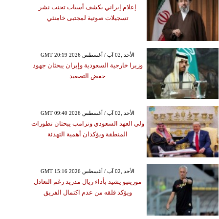
إعلام إيراني يكشف أسباب تجنب نشر
تسجيلات صوتية لمجتبى خامنئي
GMT 20:19 2026 الأحد ,02 آب / أغسطس
وزيرا خارجية السعودية وإيران يبحثان جهود
خفض التصعيد
GMT 09:40 2026 الأحد ,02 آب / أغسطس
ولي العهد السعودي وترامب يبحثان تطورات
المنطقة ويؤكدان أهمية التهدئة
GMT 15:16 2026 الأحد ,02 آب / أغسطس
مورينيو يشيد بأداء ريال مدريد رغم التعادل
ويؤكد قلقه من عدم اكتمال الفريق