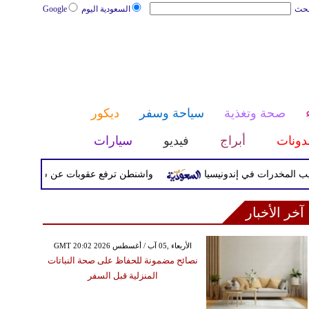
بحث
السعودية اليوم
Google
صحة وتغذية
سياحة وسفر
ديكور
دونات
أبراج
فيديو
سيارات
خدرات في إندونيسيا
واشنطن ترفع عقوبات عن شركات وطائرتين عل
آخر الأخبار
GMT 20:02 2026 الأربعاء ,05 آب / أغسطس
نصائح مضمونة للحفاظ على صحة النباتات
المنزلية قبل السفر