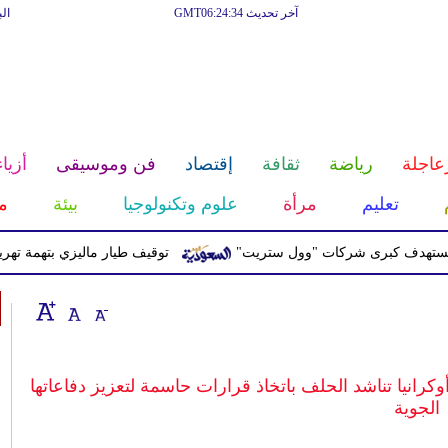
آخر تحديث GMT06:24:34
ال
عاجلة
رياضة
ثقافة
إقتصاد
فن وموسيقى
أزياء
تعليم
مرأة
علوم وتكنولوجيا
بيئة
م
ف كبرى شركات "وول ستريت"
توقيف طيار ماليزي بتهمة تهريب الم
انيا تناشد الحلف باتخاذ قرارات حاسمة لتعزيز دفاعاتها
الجوية