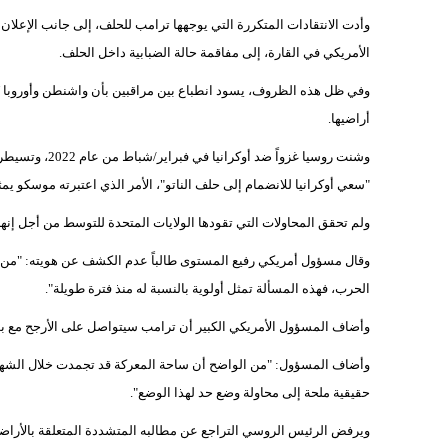
وأدت الانتقادات المتكررة التي يوجهها ترامب للحلف، إلى جانب الإع
الأمريكي في القارة، ‌إلى مفاقمة حالة الضبابية داخل الحلف.
وفي ظل هذه الظروف، يسود انطباع بين مراقبين بأن واشنطن وأوروبا تُ
أراضيها.
وشنت روسيا غزوا
"سعي أوكرانيا للانضمام إلى حلف الناتو"، الأمر الذي اعتبرته موسكو يمثل 
ولم تحقق المحاولات التي تقودها الولايات المتحدة للتوسط من أجل إنها
وقال مسؤول أمريكي رفيع المستوى طالباً عدم الكشف عن هويته: "من ال
الحرب، فهذه المسألة تمثل أولوية بالنسبة له منذ فترة طويلة".
وأضاف المسؤول الأمريكي الكبير أن ترامب سيتواصل على الأرجح مع بوت
وأضاف المسؤول: "من الواضح أن ساحة المعركة قد ⁠تجمدت خلال الشهرين 
حقيقية ملحة إلى محاولة وضع حد لهذا الوضع".
ويرفض الرئيس الروسي التراجع عن مطالبه المتشددة المتعلقة بالأراضي