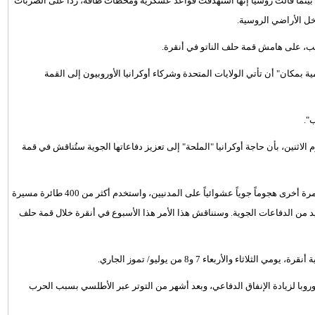
بينما قالت روسيا إنها استهدفت قواعد عسكرية ومحطات طاقة، رداً على الضربات
خل الأراضي الروسية.
مب، على هامش قمة حلف الناتو في أنقرة.
 بمكان" أن تأتي الولايات المتحدة وشركاء أوكرانيا الأوروبيون إلى القمة
".
الاثنين، بأن حاجة أوكرانيا "الملحة" إلى تعزيز دفاعاتها الجوية ستُناقش في قمة
وكتبت فون دير لاين على منصة إكس: "ليلة أمس، شن النظام الروسي مرة أخرى هجوماً ‌جوياً ⁠عشوائياً على المدنيين، واستخدم أكثر من 400 طائرة مسيرة
 من الدفاعات الجوية. وسنناقش هذا ⁠الأمر هذا الأسبوع في أنقرة خلال قمة حلف
وبا لزيادة الإنفاق الدفاعي، وبعد أشهر من التوتر عبر الأطلسي بسبب الحرب