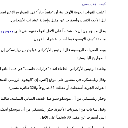
كييف - جلال ياسين
ليل الأحد/ الاثنين، وأسفرت عن مقتل وإصابة عشرات الأشخاص.
وقال مسؤولون إن 15 شخصاً على الأقل لقوا حتفهم، في ثاني
هجوم رو
منطقة كييف الأوسع، فيما أصيب عشرات آخرون.
وبعد الضربات الروسية، قال الرئيس الأوكراني فولوديمير زيلينسكي إن
ا
الصواريخ الباليستية.
وناشد الرئيس الأوكراني الحلفاء اتخاذ "قرارات حاسمة" في قمة الناتو ال
القوات الجوية أسقطت أو عطلت 37 صاروخاً و326 طائرة مسيرة.
وحذر زيلينسكي من أن موسكو ستواصل قصف المباني السكنية، طالما بقي
وقبل ساعات من الضربات الأخيرة، حذر زيلينسكي من أن موسكو تُحضّر 
التي أسفرت عن مقتل 30 شخصاً على الأقل.