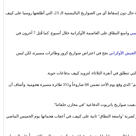
أعلنت القوات الجوية الأوكرانية أن "نقصاً حاداً" في الصواريخ الاعتراضية حال دون إسقاط أي من الصواريخ الباليستية الـ 23، التي أطلقتها روسيا على كييف
سي
واسع النطاق على العاصمة الأوكرانية خلال أسبوع. كما قُتل 7 آخرون في
لجيش الأوكراني
نجح في اعتراض صواريخ كروز وطائرات مسيرة، لكن ليس
تي تنطلق في أنقرة الثلاثاء، لتزويد كييف بدفاعات جوية.
وقال زيلينسكي، في منشور على موقع إكس، إن "الهجوم الروسي الضخم" الذي وقع يوم الأحد تضمن 68 صاروخاً و351 طائرة مسيرة هجومية. وأضاف أن
ت صواريخ باتريوت الدفاعية "في مخازن حلفائنا".
لضربة "واسعة النطاق" ثانية على كييف، في أعقاب هجماتها يوم الخميس الماضي