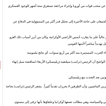
لان عن سحب قوات من أوروبا وإجراء مراجعة تستغرق ستة أشهر للوجود العسكري
جمعان على حاجة الأخيرة إلى تحمّل قدر أكبر من المسؤولية في الدفاع عن
ً ضد أوكرانيا في فبراير/شباط من عام 2022، وتسيطر حالياً على ما يقارب خُمس الأراضي الأوكرانية. وكان من أبرز أسباب ذلك الغزو
تهديداً مباشراً لأمنها القومي.
ء الحرب، المستمرة منذ أكثر من أربع سنوات، أي نتائج ملموسة.
واضح أن الرئيس (ترامب) سيلتقيه (زيلينسكي) الأربعاء لمناقشة سبل إنهاء
ين بعد التحدث مع ⁠زيلينسكي.
الماضيين، وأن الطرفين لا يحرزان تقدماً كبيراً.. يشعر الرئيس (ترامب) بحاجة
 والسياسة، وهي مطالب تصفها أوكرانيا وحلفاؤها بأنها ترقى إلى مستوى