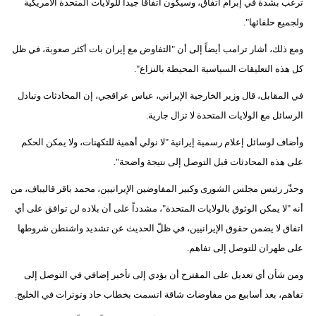
ترغب بشدة في إبرام اتفاق، وسيكون اتفاقاً جيداً للولايات المتحدة الأمريكية
ولجميع حلفائها".
ومع ذلك، أشار ترامب أيضاً إلى أن "التفاوض مع إيران بات أكثر صعوبة، في ظل
كل هذه التعليقات السياسية المحيطة بالنزاع".
في المقابل، قال وزير الخارجية الإيراني، عباس عراقجي، إن المحادثات وتبادل
الرسائل مع الولايات المتحدة لا تزال جارية.
وأضاف لوسائل إعلام رسمية إيرانية "لا نولي أهمية للتكهنات، ولا يمكن الحكم
على هذه المحادثات قبل التوصل إلى نتيجة واضحة".
وحذّر رئيس مجلس الشورى وكبير المفاوضين الإيرانيين، محمد باقر قاليباف، من
أنه "لا يمكن الوثوق بالولايات المتحدة"، مشدداً على أن بلاده لن توافق على أي
اتفاق لا يضمن حقوق الإيرانيين، في ظلّ الحديث عن تشديد واشنطن شروطها
على طهران للتوصل إلى تفاهم.
ومن شأن أي تعديل على المقترح أن يؤدي إلى تأخير إضافي في التوصل إلى
تفاهم، بعد أسابيع من مفاوضات شاقة اتسمت بخطاب حاد وتوترات في الخليج.