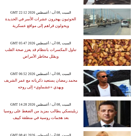
GMT 22:12 2026 السبت ,08 آب / أغسطس
الحوثيون يهجرون عشرات الأسر في الحديدة
ويحولون قراهم إلى مواقع عسكرية
GMT 05:47 2026 السبت ,08 آب / أغسطس
تناول المكسرات بانتظام قد يعزز صحة القلب
ويقلل مخاطر الأمراض
GMT 06:52 2026 السبت ,08 آب / أغسطس
محمد رمضان يستعيد ذكرياته مع عمر الشريف
ويهدي «عشماوي» إلى روحه
GMT 14:28 2026 السبت ,08 آب / أغسطس
زيلينسكي يطالب بمزيد من الضغط على روسيا
بعد هجمات روسية في منطقة كييف
GMT 08:41 2026 السبت ,08 آب / أغسطس