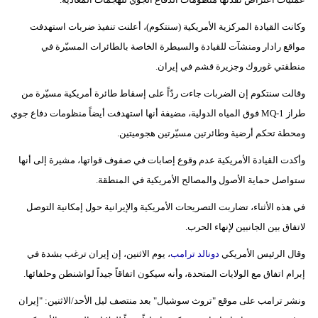
فيديو
وكانت القيادة المركزية الأمريكية (سنتكوم)، أعلنت تنفيذ ضربات استهدفت
مواقع رادار ومنشآت للقيادة والسيطرة الخاصة بالطائرات المسيّرة في
سيارات
منطقتي غوروك وجزيرة قشم في إيران.
وقالت سنتكوم إن الضربات جاءت ردّاً على إسقاط طائرة أمريكية مسيّرة من
طراز MQ-1 فوق المياه الدولية، مضيفة أنها استهدفت أيضاً منظومات دفاع جوي
ومحطة تحكم أرضية وطائرتين مسيّرتين هجوميتين.
وأكدت القيادة الأمريكية عدم وقوع إصابات في صفوف قواتها، مشيرة إلى أنها
ستواصل حماية الأصول والمصالح الأمريكية في المنطقة.
في هذه الأثناء، تضاربت التصريحات الأمريكية والإيرانية حول إمكانية التوصل
لاتفاق بين الجانبين لإنهاء الحرب.
وقال الرئيس الأمريكي
دونالد ترامب
، يوم الاثنين، إن إيران ترغب بشدة في
إبرام اتفاق مع الولايات المتحدة، وأنه سيكون اتفاقاً جيداً لواشنطن وحلفائها.
ونشر ترامب على موقع "تروث سوشيال" بعد منتصف ليل الأحد/الاثنين: "إيران