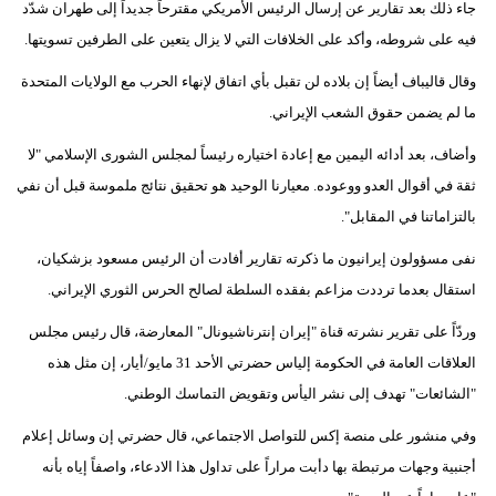
جاء ذلك بعد تقارير عن إرسال الرئيس الأمريكي مقترحاً جديداً إلى طهران شدّد
فيه على شروطه، وأكد على الخلافات التي لا يزال يتعين على الطرفين تسويتها.
وقال قاليباف أيضاً إن بلاده لن تقبل بأي اتفاق لإنهاء الحرب مع الولايات المتحدة
ما لم يضمن حقوق الشعب الإيراني.
وأضاف، بعد أدائه اليمين مع إعادة اختياره رئيساً لمجلس الشورى الإسلامي "لا
ثقة في أقوال العدو ووعوده. معيارنا الوحيد هو تحقيق نتائج ملموسة قبل أن نفي
بالتزاماتنا في المقابل".
نفى مسؤولون إيرانيون ما ذكرته تقارير أفادت أن الرئيس مسعود بزشكيان،
استقال بعدما ترددت مزاعم بفقده السلطة لصالح الحرس الثوري الإيراني.
وردّاً على تقرير نشرته قناة "إيران إنترناشيونال" المعارضة، قال رئيس مجلس
العلاقات العامة في الحكومة إلياس حضرتي الأحد 31 مايو/أيار، إن مثل هذه
"الشائعات" تهدف إلى نشر اليأس وتقويض التماسك الوطني.
وفي منشور على منصة إكس للتواصل الاجتماعي، قال حضرتي إن وسائل إعلام
أجنبية وجهات مرتبطة بها دأبت مراراً على تداول هذا الادعاء، واصفاً إياه بأنه