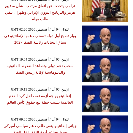
ترامب يتحدث عن اتفاق مرتقب بشأن مضيق
هرمز والبرنامج النووي الإيراني وطهران تنفي
طلب مهلة
GMT 02:26 2026 الثلاثاء ,04 آب / أغسطس
ويلز تصبح أول دولة تسحب دعمها لإنفانتينو في
سباق انتخابات رئاسة الفيفا 2027
GMT 19:04 2026 الإثنين ,03 آب / أغسطس
سحب دعم دولي وتصاعد الضغوط القانونية
والدبلوماسية لإقالة رئيس الفيفا
GMT 10:19 2026 الإثنين ,03 آب / أغسطس
إنفانتينو يواجه أزمة ثقة داخل كرة القدم
العالمية بسبب خطة بيع حقوق كأس العالم
GMT 09:05 2026 الثلاثاء ,04 آب / أغسطس
جياني إنفانتينو ينفي طلب دعم سياسي أميركي
وسط تصاعد أزمة الثقة داخل الفيفا