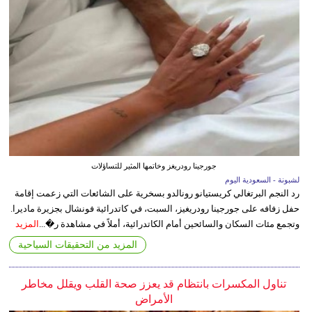
جورجينا رودريغز وخاتمها المثير للتساؤلات
لشبونة - السعودية اليوم
رد النجم البرتغالي كريستيانو رونالدو بسخرية على الشائعات التي زعمت إقامة
حفل زفافه على جورجينا رودريغيز، السبت، في كاتدرائية فونشال بجزيرة ماديرا.
وتجمع مئات السكان والسائحين أمام الكاتدرائية، أملاً في مشاهدة ر�...
المزيد
المزيد من التحقيقات السياحية
تناول المكسرات بانتظام قد يعزز صحة القلب ويقلل مخاطر
الأمراض