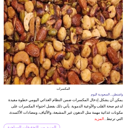
المكسرات
واشنطن ـ السعودية اليوم
يمكن أن يشكل إدخال المكسرات ضمن النظام الغذائي اليومي خطوة مفيدة
لدعم صحة القلب والأوعية الدموية. يأتي ذلك بفضل احتواء المكسرات على
مكونات غذائية مهمة مثل الدهون غير المشبعة، والألياف، ومضادات الأكسدة،
التي ترتبط...
المزيد
المزيد من التحقيقات السياحية