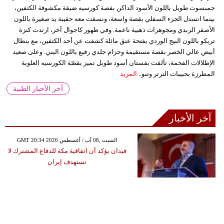
جمبسوت طويل باللون الأسود الداكن بقصة كورسيه ضيقة مكشوفة الكتفين،
بينما انسدل الجزء السفلي بقصة واسعة، ونسقت معه حقيبة يد صغيرة باللون
الأصفر الزبدي ومجوهرات ذهبية ناعمة. وفي ظهور كاجوال آخر، ارتدت كنزة
تريكو باللون البيج الوردي بفتحة عنق مائلة كشفت عن أحد الكتفين، مع بنطال
أبيض عالي الخصر بقصة مستقيمة وحزام جلدي رفيع باللون البني. وعلى صعيد
الإطلالات الفخمة، تألقت بفستان أسود طويل تميز بقصّة الكورسيه العلوية
المطرزة بحبيبات الترتر وتنو...
المزيد
آخر الأخبار الطبية
آخر الأخبار
GMT 20:34 2026 السبت ,08 آب / أغسطس
فيدان يؤكد أن اتفاقية مكة للدفاع المشترك لا
تستهدف إيران