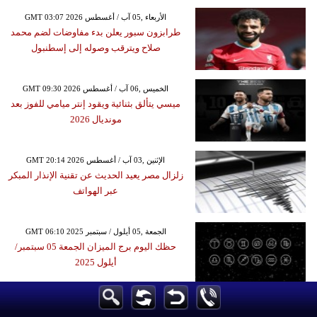
GMT 03:07 2026 الأربعاء ,05 آب / أغسطس
طرابزون سبور يعلن بدء مفاوضات لضم محمد
صلاح ويترقب وصوله إلى إسطنبول
GMT 09:30 2026 الخميس ,06 آب / أغسطس
ميسي يتألق بثنائية ويقود إنتر ميامي للفوز بعد
مونديال 2026
GMT 20:14 2026 الإثنين ,03 آب / أغسطس
زلزال مصر يعيد الحديث عن تقنية الإنذار المبكر
عبر الهواتف
GMT 06:10 2025 الجمعة ,05 أيلول / سبتمبر
حظك اليوم برج الميزان الجمعة 05 سبتمبر/
أيلول 2025
GMT 19:21 2017 الجمعة ,10 تشرين الثاني / نوفمبر