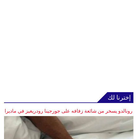
إخترنا لك
رونالدو يسخر من شائعة زفافه على جورجينا رودريغيز في ماديرا