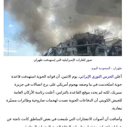
وسفر
ديكور
أخبار
إعلام
تعليم
صور للغارات الإسرائيلية التي إستهدفت طهران
مرأة
طهران - السعودية اليوم
أعلن
الحرس الثوري الإيراني
، يوم الاثنين، أن قواته الجوية استهدفت قاعدة
علوم
جوية استُخدمت في ما وصفه بهجوم أمريكي على برج اتصالات في جزيرة
وتكنولوجيا
سيريك، لكنه لم يحدد موقع القاعدة.بالتزامن، أعلنت رئاسة الأركان العامة
بيئة
للجيش الكويتي أن الدفاعات الجوية تصدت لهجمات صاروخية وطائرات مسيّرة
معادية.
مدوَّنات
وأضافت أن أصوات الانفجارات التي سُمعت في بعض المناطق كانت ناتجة عن
أبراج
عمليات اعتراض نفذتها منظومات الدفاع الجوي للهجمات المعادية.