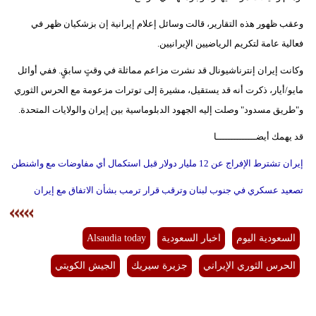
وعقب ظهور هذه التقارير، قالت وسائل إعلام إيرانية إن بزشكيان ظهر في
فعالية عامة لتكريم الرياضيين الإيرانيين.
وكانت إيران إنترناشيونال قد نشرت مزاعم مماثلة في وقتٍ سابقٍ. ففي أوائل
مايو/أيار، ذكرت أنه قد يستقيل، مشيرة إلى توترات مزعومة مع الحرس الثوري
و"طريق مسدود" وصلت إليه الجهود الدبلوماسية بين إيران والولايات المتحدة.
قد يهمك أيضــــــــــــــا
إيران تشترط الإفراج عن 12 مليار دولار قبل استكمال أي مفاوضات مع واشنطن
تصعيد عسكري في جنوب لبنان وترقب قرار ترمب بشأن الاتفاق مع إيران
السعودية اليوم
اخبار السعودية
Alsaudia today
الحرس الثوري الإيراني
جزيرة سيريك
الجيش الكويتي