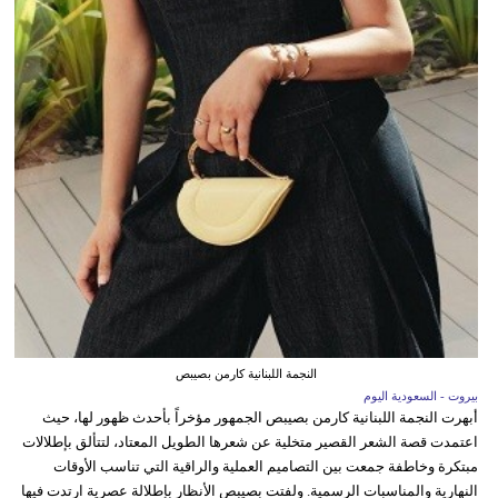
النجمة اللبنانية كارمن بصيبص
بيروت - السعودية اليوم
أبهرت النجمة اللبنانية كارمن بصيبص الجمهور مؤخراً بأحدث ظهور لها، حيث
اعتمدت قصة الشعر القصير متخلية عن شعرها الطويل المعتاد، لتتألق بإطلالات
مبتكرة وخاطفة جمعت بين التصاميم العملية والراقية التي تناسب الأوقات
النهارية والمناسبات الرسمية. ولفتت بصيبص الأنظار بإطلالة عصرية ارتدت فيها