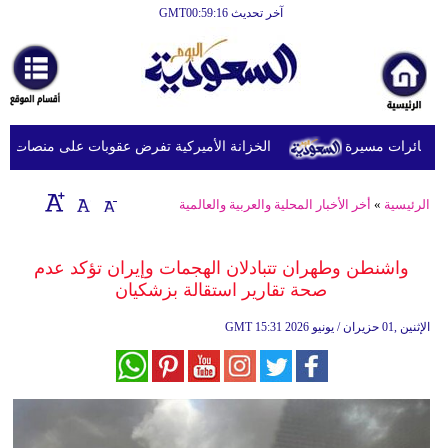
آخر تحديث GMT00:59:16
الرئيسية
أخبارعاجلة
رياضة
ائرات مسيرة
الخزانة الأميركية تفرض عقوبات على منصات عملات 
ثقافة
إقتصاد
الرئيسية
»
أخر الأخبار المحلية والعربية والعالمية
فن
واشنطن وطهران تتبادلان الهجمات وإيران تؤكد عدم
وموسيقى
صحة تقارير استقالة بزشكيان
أزياء
15:31 2026 الإثنين ,01 حزيران / يونيو
GMT
صحة
وتغذية
سياحة