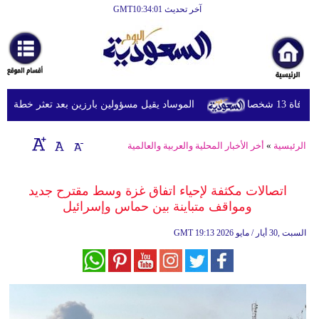
آخر تحديث GMT10:34:01
الرئيسية
أخبارعاجلة
رياضة
شخصا
الموساد يقيل مسؤولين بارزين بعد تعثر خطة مزعومة 
ثقافة
إقتصاد
الرئيسية
»
أخر الأخبار المحلية والعربية والعالمية
فن
اتصالات مكثفة لإحياء اتفاق غزة وسط مقترح جديد
وموسيقى
ومواقف متباينة بين حماس وإسرائيل
أزياء
19:13 2026 السبت ,30 أيار / مايو
GMT
صحة
وتغذية
سياحة