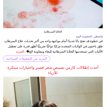
الخلايا السرطانية
واشنطن ـ السعودية اليوم
في خطوة قد تفتح بابًا جديدًا أمام مواجهة واحد من أكبر تحديات علاج السرطان،
طوّر باحثون في الولايات المتحدة مركبًا دوائيًّا تجريبيًّا أظهر قدرة على تعطيل
الآليات التي تستخدمها الخلايا السرطانية للبقاء ومقاومة الع�...
المزيد
المزيد من التحقيقات السياحية
أحدث إطلالات كارمن بصيبص شعر قصير واختيارات مبتكرة
للأزياء