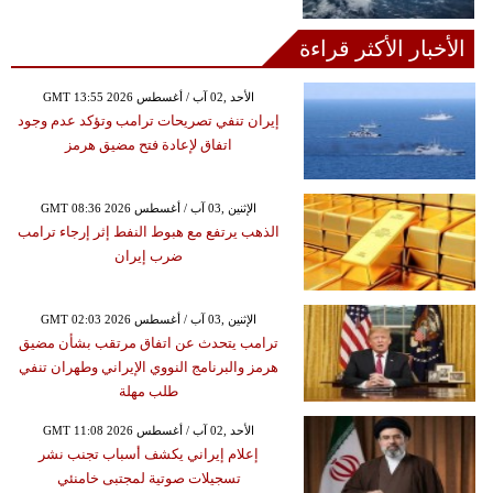
الأخبار الأكثر قراءة
GMT 13:55 2026 الأحد ,02 آب / أغسطس
إيران تنفي تصريحات ترامب وتؤكد عدم وجود
اتفاق لإعادة فتح مضيق هرمز
GMT 08:36 2026 الإثنين ,03 آب / أغسطس
الذهب يرتفع مع هبوط النفط إثر إرجاء ترامب
ضرب إيران
GMT 02:03 2026 الإثنين ,03 آب / أغسطس
ترامب يتحدث عن اتفاق مرتقب بشأن مضيق
هرمز والبرنامج النووي الإيراني وطهران تنفي
طلب مهلة
GMT 11:08 2026 الأحد ,02 آب / أغسطس
إعلام إيراني يكشف أسباب تجنب نشر
تسجيلات صوتية لمجتبى خامنئي