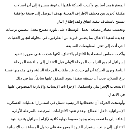
المتعثرة منذ أسابيع. وأكدت الحركة تلقيها الدعوة، مشيرة إلى أن اتصالات
فيديو
مكثفة تُجرى بين مختلف الأطراف المعنية بهدف التوصل إلى صيغة توافقية
سيارات
تسمح باستئناف تنفيذ اتفاق وقف إطلاق النار.
وبحسب مصادر مطلعة، يعمل الوسطاء على بلورة مقترح معدل يتضمن ترتيبات
جديدة لتنفيذ الاتفاق بما يضمن قبوله من الطرفين، في محاولة لتجاوز العقبات
التي أدت إلى تعثر المفاوضات السابقة.
وأكدت حماس استعدادها للالتزام بالاتفاق، لكنها شددت على ضرورة تنفيذ
إسرائيل لجميع التزامات المرحلة الأولى قبل الانتقال إلى مناقشة المرحلة
الثانية. وترى الحركة أن أي حديث عن ملفات المرحلة التالية، وفي مقدمتها قضية
نزع السلاح، يجب أن يسبقه تنفيذ البنود المتفق عليها سابقاً، بما في ذلك
الانسحاب الإسرائيلي واستكمال الإجراءات الإنسانية والإدارية المنصوص عليها
في الاتفاق.
وأوضحت الحركة أن تحفظاتها الرئيسية تتمثل في استمرار العمليات العسكرية
الإسرائيلية داخل القطاع، وعدم تنفيذ الالتزامات المرتبطة بالمرحلة الأولى،
إضافة إلى ما تصفه بعدم وجود ضغوط دولية كافية لإلزام إسرائيل بتنفيذ بنود
الاتفاق، إلى جانب استمرار القيود المفروضة على دخول المساعدات الإنسانية