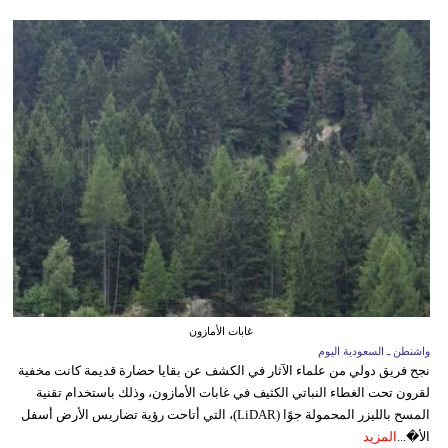
غابات الأمازون
واشنطن ـ السعودية اليوم
نجح فريق دولي من علماء الآثار في الكشف عن بقايا حضارة قديمة كانت مخفية
لقرون تحت الغطاء النباتي الكثيف في غابات الأمازون، وذلك باستخدام تقنية
المسح بالليزر المحمولة جوًا (LiDAR)، التي أتاحت رؤية تضاريس الأرض أسفل
الأ�...
المزيد