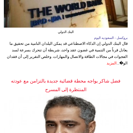
البنك الدولي
بروكسل - السعوديه اليوم
قال البنك الدولي إن الذكاء الاصطناعي قد يمكن البلدان النامية من تحقيق ما
يعادل قرناً من التنمية في غضون عقد واحد، شريطة أن تتحرك بسرعة لسد
الفجوات في مجالات الطاقة والاتصال والمهارات. وخلص التقرير إلى أن فقدان
الو�...
المزيد
فضل شاكر يواجه محطة قضائية جديدة بالتزامن مع عودته
المنتظرة إلى المسرح