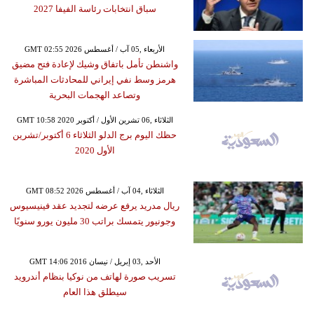
سباق انتخابات رئاسة الفيفا 2027
GMT 02:55 2026 الأربعاء ,05 آب / أغسطس
واشنطن تأمل باتفاق وشيك لإعادة فتح مضيق
هرمز وسط نفي إيراني للمحادثات المباشرة
وتصاعد الهجمات البحرية
GMT 10:58 2020 الثلاثاء ,06 تشرين الأول / أكتوبر
حظك اليوم برج الدلو الثلاثاء 6 أكتوبر/تشرين
الأول 2020
GMT 08:52 2026 الثلاثاء ,04 آب / أغسطس
ريال مدريد يرفع عرضه لتجديد عقد فينيسيوس
وجونيور يتمسك براتب 30 مليون يورو سنويًا
GMT 14:06 2016 الأحد ,03 إبريل / نيسان
تسريب صورة لهاتف من نوكيا بنظام أندرويد
سيطلق هذا العام