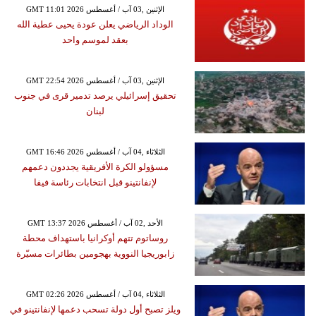
GMT 11:01 2026 الإثنين ,03 آب / أغسطس
الوداد الرياضي يعلن عودة يحيى عطية الله
بعقد لموسم واحد
GMT 22:54 2026 الإثنين ,03 آب / أغسطس
تحقيق إسرائيلي يرصد تدمير قرى في جنوب
لبنان
GMT 16:46 2026 الثلاثاء ,04 آب / أغسطس
مسؤولو الكرة الأفريقية يجددون دعمهم
لإنفانتينو قبل انتخابات رئاسة فيفا
GMT 13:37 2026 الأحد ,02 آب / أغسطس
روساتوم تتهم أوكرانيا باستهداف محطة
زابوريجيا النووية بهجومين بطائرات مسيّرة
GMT 02:26 2026 الثلاثاء ,04 آب / أغسطس
ويلز تصبح أول دولة تسحب دعمها لإنفانتينو في