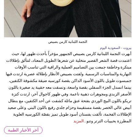
النجمة اللبنانية كارمن بصيبص
بيروت - السعودية اليوم
أبهرت النجمة اللبنانية كارمن بصيبص الجمهور مؤخراً بأحدث ظهور لها، حيث
اعتمدت قصة الشعر القصير متخلية عن شعرها الطويل المعتاد، لتتألق بإطلالات
مبتكرة وخاطفة جمعت بين التصاميم العملية والراقية التي تناسب الأوقات
النهارية والمناسبات الرسمية. ولفتت بصيبص الأنظار بإطلالة عصرية ارتدت فيها
جمبسوت طويل باللون الأسود الداكن بقصة كورسيه ضيقة مكشوفة الكتفين،
بينما انسدل الجزء السفلي بقصة واسعة، ونسقت معه حقيبة يد صغيرة باللون
الأصفر الزبدي ومجوهرات ذهبية ناعمة. وفي ظهور كاجوال آخر، ارتدت كنزة
تريكو باللون البيج الوردي بفتحة عنق مائلة كشفت عن أحد الكتفين، مع بنطال
أبيض عالي الخصر بقصة مستقيمة وحزام جلدي رفيع باللون البني. وعلى صعيد
الإطلالات الفخمة، تألقت بفستان أسود طويل تميز بقصّة الكورسيه العلوية
المطرزة بحبيبات الترتر وتنو...
المزيد
آخر الأخبار الطبية