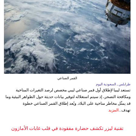
القمر الصناعي
طرابلس ـ السعودية اليوم
تستعد ليبيا لإطلاق أول قمر صناعي ليبي مخصص لرصد التغيرات المناخية
ومكافحة التصحر، إذ سيتم استغلاله لتوفير بيانات حديثة حول الظواهر البيئية وما
قد يمثّل مخاطر مناخية على البلاد. ويُعد إطلاق القمر الصناعي خطوة
تهدف...
المزيد
تقنية ليزر تكشف حضارة مفقودة في قلب غابات الأمازون