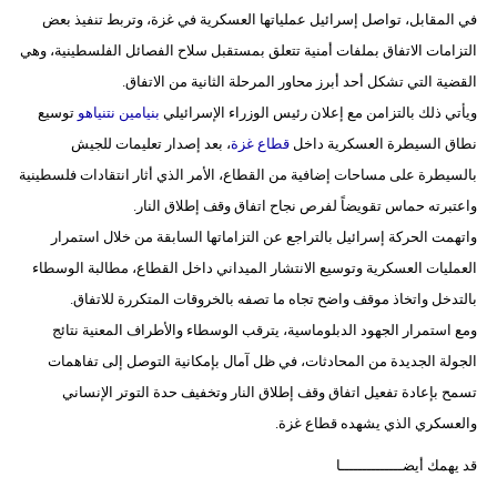
في المقابل، تواصل إسرائيل عملياتها العسكرية في غزة، وتربط تنفيذ بعض
التزامات الاتفاق بملفات أمنية تتعلق بمستقبل سلاح الفصائل الفلسطينية، وهي
القضية التي تشكل أحد أبرز محاور المرحلة الثانية من الاتفاق.
ويأتي ذلك بالتزامن مع إعلان رئيس الوزراء الإسرائيلي
بنيامين نتنياهو
توسيع
نطاق السيطرة العسكرية داخل
قطاع غزة
، بعد إصدار تعليمات للجيش
بالسيطرة على مساحات إضافية من القطاع، الأمر الذي أثار انتقادات فلسطينية
واعتبرته حماس تقويضاً لفرص نجاح اتفاق وقف إطلاق النار.
واتهمت الحركة إسرائيل بالتراجع عن التزاماتها السابقة من خلال استمرار
العمليات العسكرية وتوسيع الانتشار الميداني داخل القطاع، مطالبة الوسطاء
بالتدخل واتخاذ موقف واضح تجاه ما تصفه بالخروقات المتكررة للاتفاق.
ومع استمرار الجهود الدبلوماسية، يترقب الوسطاء والأطراف المعنية نتائج
الجولة الجديدة من المحادثات، في ظل آمال بإمكانية التوصل إلى تفاهمات
تسمح بإعادة تفعيل اتفاق وقف إطلاق النار وتخفيف حدة التوتر الإنساني
والعسكري الذي يشهده قطاع غزة.
قد يهمك أيضــــــــــــــا