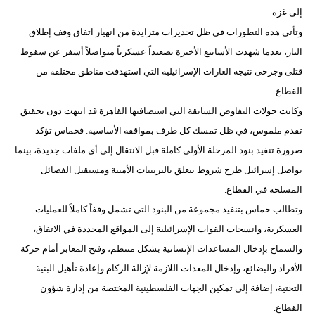
إلى غزة.
وتأتي هذه التطورات في ظل تحذيرات متزايدة من انهيار اتفاق وقف إطلاق
النار، بعدما شهدت الأسابيع الأخيرة تصعيداً عسكرياً متواصلاً أسفر عن سقوط
قتلى وجرحى نتيجة الغارات الإسرائيلية التي استهدفت مناطق مختلفة من
القطاع.
وكانت جولات التفاوض السابقة التي استضافتها القاهرة قد انتهت دون تحقيق
تقدم ملموس، في ظل تمسك كل طرف بمواقفه الأساسية. فحماس تؤكد
ضرورة تنفيذ بنود المرحلة الأولى كاملة قبل الانتقال إلى أي ملفات جديدة، بينما
تواصل إسرائيل طرح شروط تتعلق بالترتيبات الأمنية ومستقبل الفصائل
المسلحة في القطاع.
وتطالب حماس بتنفيذ مجموعة من البنود التي تشمل وقفاً كاملاً للعمليات
العسكرية، وانسحاب القوات الإسرائيلية إلى المواقع المحددة في الاتفاق،
والسماح بإدخال المساعدات الإنسانية بشكل منتظم، وفتح المعابر أمام حركة
الأفراد والبضائع، وإدخال المعدات اللازمة لإزالة الركام وإعادة تأهيل البنية
التحتية، إضافة إلى تمكين الجهات الفلسطينية المختصة من إدارة شؤون
القطاع.