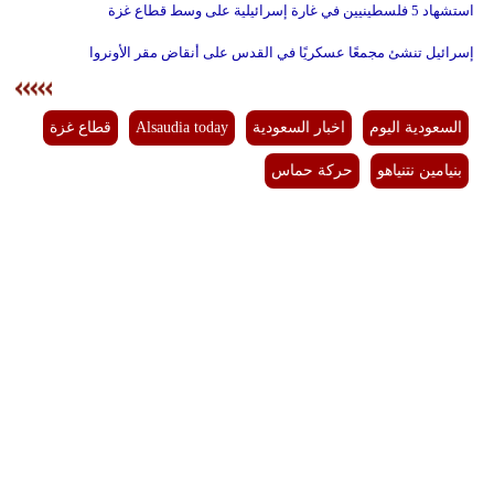
استشهاد 5 فلسطينيين في غارة إسرائيلية على وسط قطاع غزة
إسرائيل تنشئ مجمعًا عسكريًا في القدس على أنقاض مقر الأونروا
السعودية اليوم
اخبار السعودية
Alsaudia today
قطاع غزة
بنيامين نتنياهو
حركة حماس