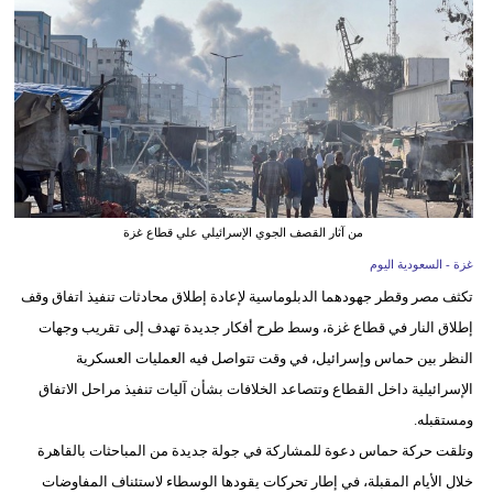
وسفر
ديكور
أخبار
إعلام
تعليم
من آثار القصف الجوي الإسرائيلي علي قطاع غزة
مرأة
غزة - السعودية اليوم
تكثف مصر وقطر جهودهما الدبلوماسية لإعادة إطلاق محادثات تنفيذ اتفاق وقف
علوم
إطلاق النار في قطاع غزة، وسط طرح أفكار جديدة تهدف إلى تقريب وجهات
وتكنولوجيا
النظر بين حماس وإسرائيل، في وقت تتواصل فيه العمليات العسكرية
بيئة
الإسرائيلية داخل القطاع وتتصاعد الخلافات بشأن آليات تنفيذ مراحل الاتفاق
ومستقبله.
مدوَّنات
وتلقت حركة حماس دعوة للمشاركة في جولة جديدة من المباحثات بالقاهرة
أبراج
خلال الأيام المقبلة، في إطار تحركات يقودها الوسطاء لاستئناف المفاوضات