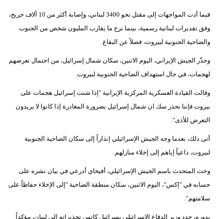
فيما أدت المواجهات إلى مقتل نحو 3400 لبناني، وإصابة أكثر من 10 آلاف جريح،
وفق تقديرات لبنانية رسمية، بينما نزح ما يقارب المليون شخص من الجنوب
والضاحية الجنوبية لبيروت، فضلاً عن البقاع.
وحذّر الجيش الإيراني، اليوم الاثنين، سكان شمال إسرائيل، من احتمال تعرضهم
لهجمات، في حال استهداف الضاحية الجنوبية لبيروت.
وقالت القيادة العسكرية المركزية الإيرانية "إذا شنت إسرائيل هجمات على
بيروت فإننا نحذر سك ان شمال إسرائيل بضرورة المغادرة إذا كانوا لا يريدون
التعرض للأذى".
أتى ذلك، بعدما وجه الجيش الإسرائيلي إنذاراً إلى سكان الضاحية الجنوبية
لبيروت، داعياً إياهم إلى إخلاء منازلهم.
وحث المتحدث باسم الجيش الإسرائيلي، أفيخاي أدرعي في بيان نشره على
حسابه في "إكس"، اليوم الاثنين، سكان منطقة الضاحية "إلى الإخلاء حفاظاً على
سلامتهم".
بدوره، جدد وزير الدفاع الإسرائيلي يسرائيل كاتس تحذيراته إلى لبنان، مؤكداً