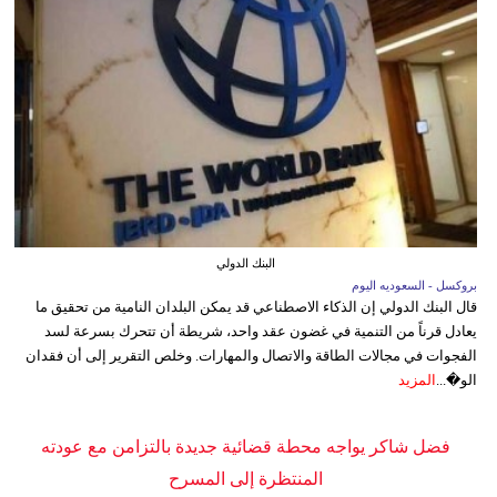
البنك الدولي
بروكسل - السعوديه اليوم
قال البنك الدولي إن الذكاء الاصطناعي قد يمكن البلدان النامية من تحقيق ما
يعادل قرناً من التنمية في غضون عقد واحد، شريطة أن تتحرك بسرعة لسد
الفجوات في مجالات الطاقة والاتصال والمهارات. وخلص التقرير إلى أن فقدان
الو�...
المزيد
فضل شاكر يواجه محطة قضائية جديدة بالتزامن مع عودته
المنتظرة إلى المسرح