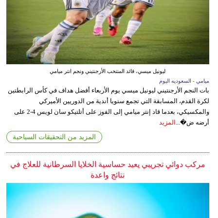
ليونيل ميسي، قائد المنتخب الأرجنتيني ونجم انتر ميامي
ميامي - السعوديه اليوم
بات النجم الأرجنتيني ليونيل ميسي يوم الأربعاء أفضل هداف في كأس الرابطتين
لكرة القدم، المسابقة التي تجمع سنويا أندية من الدوريين الأميركي
والمكسيكي، بعدما قاد إنتر ميامي إلى الفوز على أتلتيكو سان لويس 4-2 على
أرضه ض�...
المزيد
المزيد من التحقيقات السياحية
مركب دوائي تجريبي يعيد حساسية الخلايا السرطانية للعلاج في
نتائج واعدة