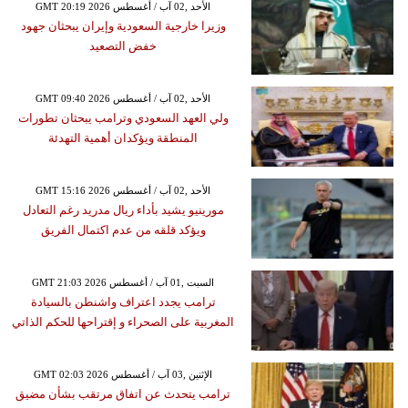
GMT 20:19 2026 الأحد ,02 آب / أغسطس
وزيرا خارجية السعودية وإيران يبحثان جهود
خفض التصعيد
GMT 09:40 2026 الأحد ,02 آب / أغسطس
ولي العهد السعودي وترامب يبحثان تطورات
المنطقة ويؤكدان أهمية التهدئة
GMT 15:16 2026 الأحد ,02 آب / أغسطس
مورينيو يشيد بأداء ريال مدريد رغم التعادل
ويؤكد قلقه من عدم اكتمال الفريق
GMT 21:03 2026 السبت ,01 آب / أغسطس
ترامب يجدد اعتراف واشنطن بالسيادة
المغربية على الصحراء و إقتراحها للحكم الذاتي
GMT 02:03 2026 الإثنين ,03 آب / أغسطس
ترامب يتحدث عن اتفاق مرتقب بشأن مضيق