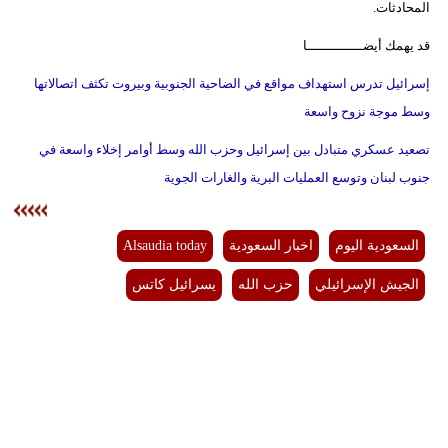
المحادثات.
قد يهمك أيضــــــــــــــا
إسرائيل تدرس استهداف مواقع في الضاحية الجنوبية وبيروت تكثف اتصالاتها
وسط موجة نزوح واسعة
تصعيد عسكري متبادل بين إسرائيل وحزب الله وسط أوامر إخلاء واسعة في
جنوب لبنان وتوسع العمليات البرية والغارات الجوية
السعودية اليوم
اخبار السعودية
Alsaudia today
الجيش الإسرائيلي
حزب الله
يسرائيل كاتس