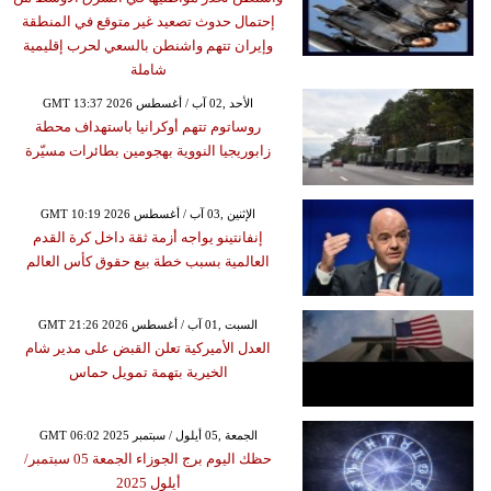
إحتمال حدوث تصعيد غير متوقع في المنطقة
وإيران تتهم واشنطن بالسعي لحرب إقليمية
شاملة
GMT 13:37 2026 الأحد ,02 آب / أغسطس
روساتوم تتهم أوكرانيا باستهداف محطة
زابوريجيا النووية بهجومين بطائرات مسيّرة
GMT 10:19 2026 الإثنين ,03 آب / أغسطس
إنفانتينو يواجه أزمة ثقة داخل كرة القدم
العالمية بسبب خطة بيع حقوق كأس العالم
GMT 21:26 2026 السبت ,01 آب / أغسطس
العدل الأميركية تعلن القبض على مدير شام
الخيرية بتهمة تمويل حماس
GMT 06:02 2025 الجمعة ,05 أيلول / سبتمبر
حظك اليوم برج الجوزاء الجمعة 05 سبتمبر/
أيلول 2025