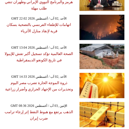
هرمز والبرنامج النووي الإيراني وطهران تنفي
طلب مهلة
GMT 22:02 2026 الأحد ,02 آب / أغسطس
اتهامات للإطفاء الفرنسي بالتضحية بسكان
قرية لإنقاذ منازل الأثرياء
GMT 13:04 2026 الأحد ,02 آب / أغسطس
الصحة العالمية تؤكد تسجيل أكبر تفش للإيبولا
في تاريخ الكونغو الديمقراطية
GMT 14:33 2026 الأحد ,02 آب / أغسطس
ذروة الموجة الحارة تضرب مصر اليوم
وتحذيرات من الإجهاد الحراري وأضرار زراعية
GMT 08:36 2026 الإثنين ,03 آب / أغسطس
الذهب يرتفع مع هبوط النفط إثر إرجاء ترامب
ضرب إيران