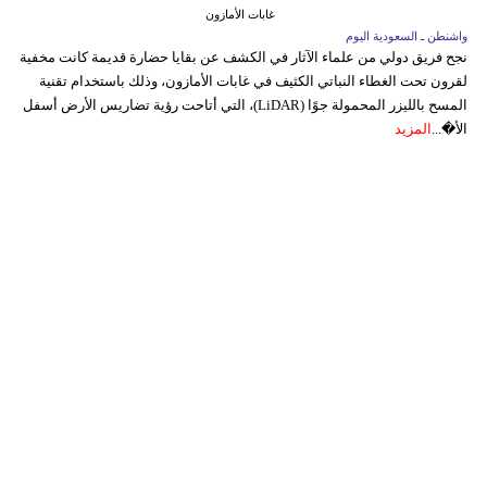
غابات الأمازون
واشنطن ـ السعودية اليوم
نجح فريق دولي من علماء الآثار في الكشف عن بقايا حضارة قديمة كانت مخفية
لقرون تحت الغطاء النباتي الكثيف في غابات الأمازون، وذلك باستخدام تقنية
المسح بالليزر المحمولة جوًا (LiDAR)، التي أتاحت رؤية تضاريس الأرض أسفل
الأ�...
المزيد