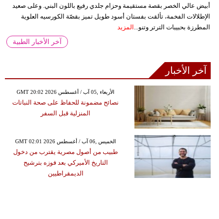
أبيض عالي الخصر بقصة مستقيمة وحزام جلدي رفيع باللون البني. وعلى صعيد
الإطلالات الفخمة، تألقت بفستان أسود طويل تميز بقصّة الكورسيه العلوية
المطرزة بحبيبات الترتر وتنو...
المزيد
آخر الأخبار الطبية
آخر الأخبار
GMT 20:02 2026 الأربعاء ,05 آب / أغسطس
نصائح مضمونة للحفاظ على صحة النباتات
المنزلية قبل السفر
GMT 02:01 2026 الخميس ,06 آب / أغسطس
طبيب من أصول مصرية يقترب من دخول
التاريخ الأميركي بعد فوزه بترشيح
الديمقراطيين