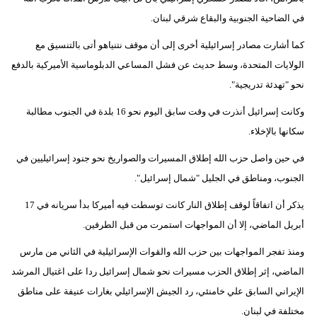
في الضاحية الجنوبية والبقاع شرقي لبنان.
كما أشارت مصادر إسرائيلية أخرى إلى أن موقف نتنياهو أتى بالتنسيق مع
الولايات المتحدة، وسط حديث عن فشل المساعي الدبلوماسية الأميركية بالدفع
نحو "تهدئة تدريجية".
وكانت إسرائيل أنذرت في وقت سابق اليوم نحو 16 بلدة في الجنوب مطالبة
سكانها بالإخلاء.
في حين واصل حزب الله إطلاق المسيرات والصواريخ نحو جنود إسرائيليين في
الجنوب، ومناطق في الجليل "شمال إسرائيل".
يذكر أن اتفاقاً لوقف إطلاق النار كانت توسطت فيه أميركا بدأ سريانه في 17
أبريل الماضي، إلا أن المواجهات استمرت من قبل الطرفين.
ومنذ تفجر المواجهات بين حزب الله والقوات الإسرائيلية في الثاني من مارس
الماضي، إثر إطلاق الحزب مسيرات نحو شمال إسرائيل ردا على اغتيال المرشد
الإيراني السابق علي خامنئي، رد الجيش الإسرائيلي بغارات عنيفة على مناطق
مختلفة في لبنان.