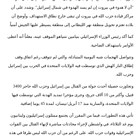
"أن لا هدوء في بيروت إن لم يسد الهدوء في شمال إسرائيل". وشدد على أن
مراكز قيادة حزب الله في بيروت لن تبقى خارج نطاق الاستهداف. وأوضح أن
بلاده تعتزم تحويل منطقة نهر الليطاني إلى منطقة يسيطر عليها الجيش أمنياً.
كما أكد رئيس الوزراء الإسرائيلي بنيامين نتنياهو الموقف عينه، معلناً أنه أعطى
الأوامر باستهداف الضاحية.
وتتواصل الهجمات شبه اليومية المتبادلة، والتي لم تتوقف رغم اتفاق وقف
إطلاق النار الهش الذي توسطت فيه الولايات المتحدة في الحرب بين إسرائيل
وحزب الله.
وتجاوزت حصيلة أحدث جولة من القتال بين إسرائيل وحزب الله حاجز 3400
قتيل، وأكثر من 10 آلاف جريح، وجرى مؤخرا تمديد الهدنة التي توسطت فيها
الولايات المتحدة، والسارية منذ 17 أبريل/نيسان، لمدة 45 يوما إضافية.
تأتي هذه التطورات، فيما من المقرر أن يجتمع ممثلون إسرائيليون ولبنانيون
يوم غد الثلاثاء، في واشنطن لإجراء محادثات مباشرة لإنهاء القتال بين القوات
الإسرائيلية وقوات حزب الله. على الرغم من أن حزب الله ليس طرفا في هذه