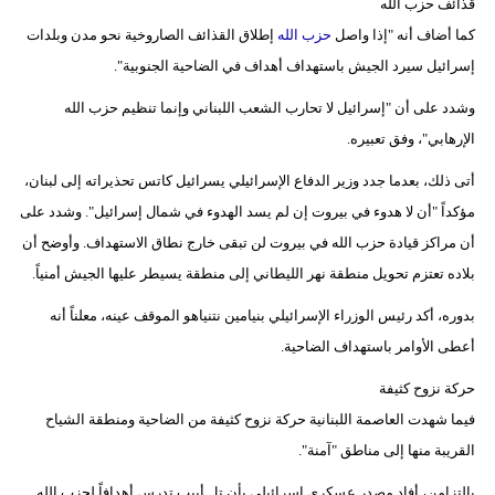
قذائف حزب الله
فيديو
كما أضاف أنه "إذا واصل
حزب الله
إطلاق القذائف الصاروخية نحو مدن وبلدات
إسرائيل سيرد الجيش باستهداف أهداف في الضاحية الجنوبية".
سيارات
وشدد على أن "إسرائيل لا تحارب الشعب اللبناني وإنما تنظيم حزب الله
الإرهابي"، وفق تعبيره.
أتى ذلك، بعدما جدد وزير الدفاع الإسرائيلي يسرائيل كاتس تحذيراته إلى لبنان،
مؤكداً "أن لا هدوء في بيروت إن لم يسد الهدوء في شمال إسرائيل". وشدد على
أن مراكز قيادة حزب الله في بيروت لن تبقى خارج نطاق الاستهداف. وأوضح أن
بلاده تعتزم تحويل منطقة نهر الليطاني إلى منطقة يسيطر عليها الجيش أمنياً.
بدوره، أكد رئيس الوزراء الإسرائيلي بنيامين نتنياهو الموقف عينه، معلناً أنه
أعطى الأوامر باستهداف الضاحية.
حركة نزوح كثيفة
فيما شهدت العاصمة اللبنانية حركة نزوح كثيفة من الضاحية ومنطقة الشياح
القريبة منها إلى مناطق "آمنة".
بالتزامن، أفاد مصدر عسكري إسرائيلي بأن تل أبيب تدرس أهدافاً لحزب الله