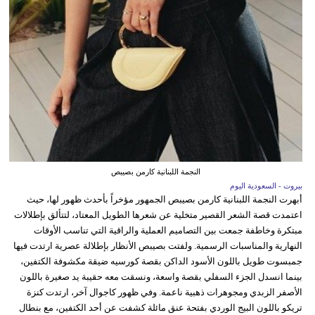
النجمة اللبنانية كارمن بصيبص
بيروت - السعودية اليوم
أبهرت النجمة اللبنانية كارمن بصيبص الجمهور مؤخراً بأحدث ظهور لها، حيث
اعتمدت قصة الشعر القصير متخلية عن شعرها الطويل المعتاد، لتتألق بإطلالات
مبتكرة وخاطفة جمعت بين التصاميم العملية والراقية التي تناسب الأوقات
النهارية والمناسبات الرسمية. ولفتت بصيبص الأنظار بإطلالة عصرية ارتدت فيها
جمبسوت طويل باللون الأسود الداكن بقصة كورسيه ضيقة مكشوفة الكتفين،
بينما انسدل الجزء السفلي بقصة واسعة، ونسقت معه حقيبة يد صغيرة باللون
الأصفر الزبدي ومجوهرات ذهبية ناعمة. وفي ظهور كاجوال آخر، ارتدت كنزة
تريكو باللون البيج الوردي بفتحة عنق مائلة كشفت عن أحد الكتفين، مع بنطال