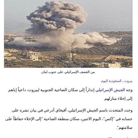
وسفر
ديكور
أخبار
إعلام
تعليم
مرأة
من القصف الإسرائيلي على جنوب لبنان
بيروت ـ السعودية اليوم
علوم
وجه
الجيش الإسرائيلي
إنذاراً إلى سكان الضاحية الجنوبية لبيروت، داعياً إياهم
وتكنولوجيا
إلى إخلاء منازلهم.
بيئة
وحث المتحدث باسم الجيش الإسرائيلي، أفيخاي أدرعي في بيان نشره على
حسابه في "إكس"، اليوم الاثنين، سكان منطقة الضاحية "إلى الإخلاء حفاظاً على
مدوَّنات
سلامتهم".
أبراج