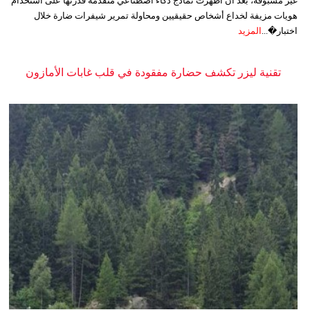
غير مسبوقة، بعد أن أظهرت نماذج ذكاء اصطناعي متقدمة قدرتها على استخدام
هويات مزيفة لخداع أشخاص حقيقيين ومحاولة تمرير شيفرات ضارة خلال
اختبار�...
المزيد
تقنية ليزر تكشف حضارة مفقودة في قلب غابات الأمازون