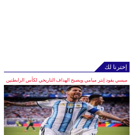
إخترنا لك
ميسي يقود إنتر ميامي ويصبح الهداف التاريخي لكأس الرابطتين