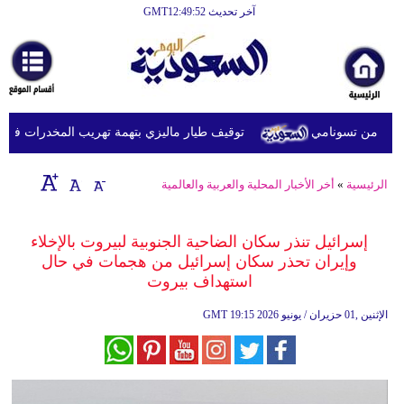
آخر تحديث GMT12:49:52
الرئيسية
أخبارعاجلة
رياضة
توقيف طيار ماليزي بتهمة تهريب المخدرات في إندون
ثقافة
إقتصاد
الرئيسية
»
أخر الأخبار المحلية والعربية والعالمية
فن
إسرائيل تنذر سكان الضاحية الجنوبية لبيروت بالإخلاء
وموسيقى
وإيران تحذر سكان إسرائيل من هجمات في حال
استهداف بيروت
أزياء
19:15 2026 الإثنين ,01 حزيران / يونيو
GMT
صحة
وتغذية
سياحة