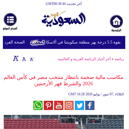
آخر تحديث GMT08:30:44
الرئيسية
أخبارعاجلة
رياضة
 منطقة سكوينتنا في ألاسكا
الصحة الفرنسية تعل
ثقافة
إقتصاد
رياضة
»
أخر أخبار الرياضة العربية و العالمية
فن
مكاسب مالية ضخمة بانتظار منتخب مصر في كأس العالم
وموسيقى
2026 والشرط قهر الأرجنتين
أزياء
16:28 2026 الثلاثاء ,07 تموز / يوليو
GMT
صحة
وتغذية
سياحة