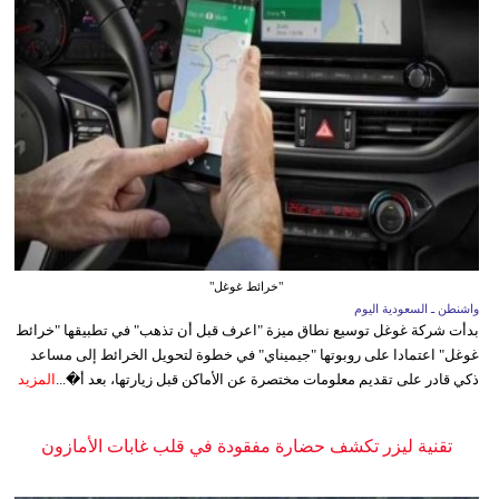
"خرائط غوغل"
واشنطن ـ السعودية اليوم
بدأت شركة غوغل توسيع نطاق ميزة "اعرف قبل أن تذهب" في تطبيقها "خرائط
غوغل" اعتمادا على روبوتها "جيميناي" في خطوة لتحويل الخرائط إلى مساعد
ذكي قادر على تقديم معلومات مختصرة عن الأماكن قبل زيارتها، بعد أ�...
المزيد
تقنية ليزر تكشف حضارة مفقودة في قلب غابات الأمازون