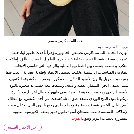
النجمة اللبنانية كارمن بصيبص
بيروت - السعودية اليوم
أبهرت النجمة اللبنانية كارمن بصيبص الجمهور مؤخراً بأحدث ظهور لها، حيث
اعتمدت قصة الشعر القصير متخلية عن شعرها الطويل المعتاد، لتتألق بإطلالات
مبتكرة وخاطفة جمعت بين التصاميم العملية والراقية التي تناسب الأوقات
النهارية والمناسبات الرسمية. ولفتت بصيبص الأنظار بإطلالة عصرية ارتدت فيها
جمبسوت طويل باللون الأسود الداكن بقصة كورسيه ضيقة مكشوفة الكتفين،
بينما انسدل الجزء السفلي بقصة واسعة، ونسقت معه حقيبة يد صغيرة باللون
الأصفر الزبدي ومجوهرات ذهبية ناعمة. وفي ظهور كاجوال آخر، ارتدت كنزة
تريكو باللون البيج الوردي بفتحة عنق مائلة كشفت عن أحد الكتفين، مع بنطال
أبيض عالي الخصر بقصة مستقيمة وحزام جلدي رفيع باللون البني. وعلى صعيد
الإطلالات الفخمة، تألقت بفستان أسود طويل تميز بقصّة الكورسيه العلوية
المطرزة بحبيبات الترتر وتنو...
المزيد
آخر الأخبار الطبية