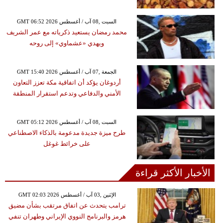
GMT 06:52 2026 السبت ,08 آب / أغسطس
محمد رمضان يستعيد ذكرياته مع عمر الشريف
ويهدي «عشماوي» إلى روحه
GMT 15:40 2026 الجمعة ,07 آب / أغسطس
أردوغان يؤكد أن اتفاقية مكة تعزز التعاون
الأمني والدفاعي وتدعم استقرار المنطقة
GMT 05:12 2026 السبت ,08 آب / أغسطس
طرح ميزة جديدة مدعومة بالذكاء الاصطناعي
على خرائط غوغل
الأخبار الأكثر قراءة
GMT 02:03 2026 الإثنين ,03 آب / أغسطس
ترامب يتحدث عن اتفاق مرتقب بشأن مضيق
هرمز والبرنامج النووي الإيراني وطهران تنفي