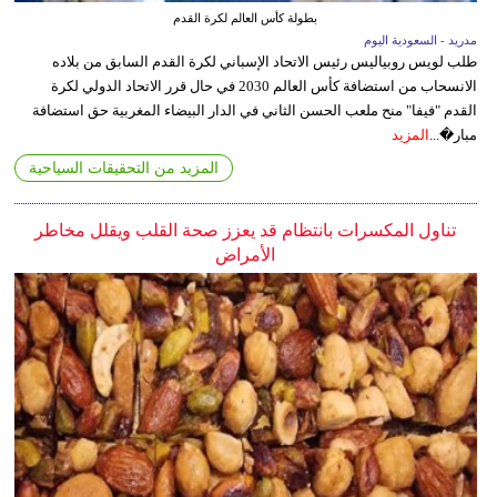
بطولة كأس العالم لكرة القدم
مدريد - السعودية اليوم
طلب لويس روبياليس رئيس الاتحاد الإسباني لكرة القدم السابق من بلاده
الانسحاب من استضافة كأس العالم 2030 في حال قرر الاتحاد الدولي لكرة
القدم "فيفا" منح ملعب الحسن الثاني في الدار البيضاء المغربية حق استضافة
مبار�...
المزيد
المزيد من التحقيقات السياحية
تناول المكسرات بانتظام قد يعزز صحة القلب ويقلل مخاطر
الأمراض