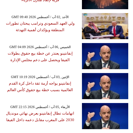
GMT 09:40 2026 الأحد ,02 آب / أغسطس
ولي العهد السعودي وترامب يبحثان تطورات
المنطقة ويؤكدان أهمية التهدئة
GMT 04:09 2026 الخميس ,06 آب / أغسطس
إنفانتينو يعتذر عن خطة بيع حقوق بطولات
الفيفا ويحصل على دعم مجلس الإدارة
GMT 10:19 2026 الإثنين ,03 آب / أغسطس
إنفانتينو يواجه أزمة ثقة داخل كرة القدم
العالمية بسبب خطة بيع حقوق كأس العالم
GMT 22:15 2026 الأربعاء ,05 آب / أغسطس
اتهامات تطال إنفانتينو بعرض نهائي مونديال
2030 على المغرب مقابل دعمه داخل الفيفا