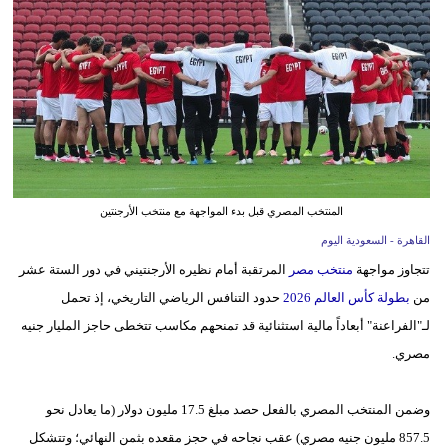
وسفر
ديكور
أخبار
إعلام
تعليم
المنتخب المصري قبل بدء المواجهة مع منتخب الأرجنتين
مرأة
القاهرة - السعودية اليوم
تتجاوز مواجهة
منتخب مصر
المرتقبة أمام نظيره الأرجنتيني في دور الستة عشر
علوم
من
بطولة كأس العالم 2026
حدود التنافس الرياضي التاريخي، إذ تحمل
وتكنولوجيا
لـ"الفراعنة" أبعاداً مالية استثنائية قد تمنحهم مكاسب تتخطى حاجز المليار جنيه
بيئة
مصري.
مدوَّنات
وضمن المنتخب المصري بالفعل حصد مبلغ 17.5 مليون دولار (ما يعادل نحو
أبراج
857.5 مليون جنيه مصري) عقب نجاحه في حجز مقعده بثمن النهائي؛ وتتشكل