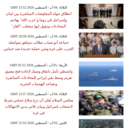
GMT 13:52 2026 الثلاثاء ,04 آب / أغسطس
انطلاق جولة المفاوضات المباشرة بين لبنان
وإسرائيل في روما و"حزب الله" يهاجم
المحادثات ويقول إنها ستجلب "العار"
GMT 20:58 2026 الثلاثاء ,04 آب / أغسطس
جماعة أبو شباب تطالب نتنياهو بمواصلة
الحرب على غزة وشن عملية جديدة ضد حماس
GMT 02:55 2026 الأربعاء ,05 آب / أغسطس
واشنطن تأمل باتفاق وشيك لإعادة فتح مضيق
هرمز وسط نفي إيراني للمحادثات المباشرة
وتصاعد الهجمات البحرية
GMT 13:57 2026 الثلاثاء ,04 آب / أغسطس
مجلس السلام يُعلن أن نزع سلاح حماس شرط
لانسحاب إسرائيل وبيان ثلاثي يدين الانتهاكات
في غزة
GMT 22:54 2026 الإثنين ,03 آب / أغسطس