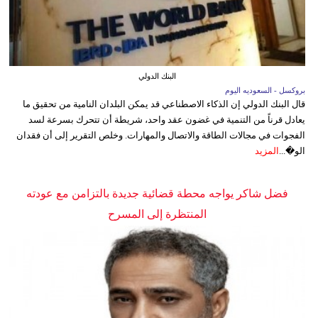
البنك الدولي
بروكسل - السعوديه اليوم
قال البنك الدولي إن الذكاء الاصطناعي قد يمكن البلدان النامية من تحقيق ما
يعادل قرناً من التنمية في غضون عقد واحد، شريطة أن تتحرك بسرعة لسد
الفجوات في مجالات الطاقة والاتصال والمهارات. وخلص التقرير إلى أن فقدان
الو�...
المزيد
فضل شاكر يواجه محطة قضائية جديدة بالتزامن مع عودته
المنتظرة إلى المسرح