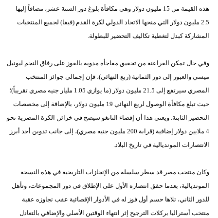
هذه القيمة من 15 مليون دولار وهي مكافأة بلوغ دور الستة عشر، مضافاً إليها
فيديو
2.5 مليون دولار التي منحها الاتحاد الدولي لكرة القدم (فيفا) لجميع المنتخبات
سيارات
المشاركة كبدل لتغطية تكاليف التحضير للبطولة.
وفي حال تمكن الفراعنة من تحقيق مفاجأة مدوية بالفوز على رفاق النجم ليونيل
ميسي والعبور إلى دور الثمانية (ربع النهائي)، فإن إجمالي جوائز المنتخب
المصري سيرتفع إلى 21.5 مليون دولار (ما يوازي 1.05 مليار جنيه مصري تقريباً)؛
حيث تبلغ مكافأة الوصول لربع النهائي 19 مليون دولار، بالإضافة إلى مخصصات
التحضير الثابتة. ويعني هذا أن إقصاء التانغو سيضخ في خزائن الكرة المصرية نحو
4 ملايين دولار إضافية (قرابة 200 مليون جنيه مصري)، إلى جانب تدوين أحد أبرز
الانتصارات المونديالية في تاريخ البلاد.
وكان منتخب مصر قد سطر سلسلة من الإنجازات التاريخية في هذه النسخة
المونديالية، بعدما حقق انتصاره الأول على الإطلاق في دور المجموعات، وتأهل
للدور الثاني، تلاها حسم أول فوز له في الأدوار الإقصائية عقب تجاوزه عقبة
منتخب أستراليا بركلات الترجيح إثر انتهاء الوقتين الأصلي والإضافي بالتعادل