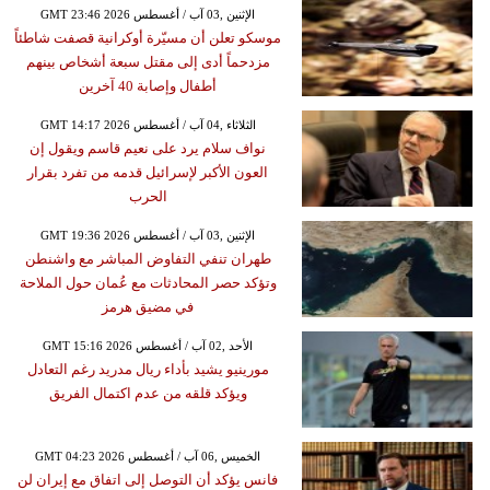
GMT 23:46 2026 الإثنين ,03 آب / أغسطس
موسكو تعلن أن مسيّرة أوكرانية قصفت شاطئاً
مزدحماً أدى إلى مقتل سبعة أشخاص بينهم
أطفال وإصابة 40 آخرين
GMT 14:17 2026 الثلاثاء ,04 آب / أغسطس
نواف سلام يرد على نعيم قاسم ويقول إن
العون الأكبر لإسرائيل قدمه من تفرد بقرار
الحرب
GMT 19:36 2026 الإثنين ,03 آب / أغسطس
طهران تنفي التفاوض المباشر مع واشنطن
وتؤكد حصر المحادثات مع عُمان حول الملاحة
في مضيق هرمز
GMT 15:16 2026 الأحد ,02 آب / أغسطس
مورينيو يشيد بأداء ريال مدريد رغم التعادل
ويؤكد قلقه من عدم اكتمال الفريق
GMT 04:23 2026 الخميس ,06 آب / أغسطس
فانس يؤكد أن التوصل إلى اتفاق مع إيران لن