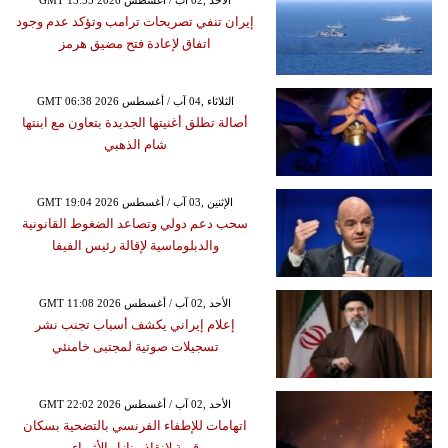
إيران تنفي تصريحات ترامب وتؤكد عدم وجود
اتفاق لإعادة فتح مضيق هرمز
GMT 06:38 2026 الثلاثاء ,04 آب / أغسطس
أصالة تطلق أغنيتها الجديدة بتعاون مع ابنتها
شام الذهبي
GMT 19:04 2026 الإثنين ,03 آب / أغسطس
سحب دعم دولي وتصاعد الضغوط القانونية
والدبلوماسية لإقالة رئيس الفيفا
GMT 11:08 2026 الأحد ,02 آب / أغسطس
إعلام إيراني يكشف أسباب تجنب نشر
تسجيلات صوتية لمجتبى خامنئي
GMT 22:02 2026 الأحد ,02 آب / أغسطس
اتهامات للإطفاء الفرنسي بالتضحية بسكان
قرية لإنقاذ منازل الأثرياء