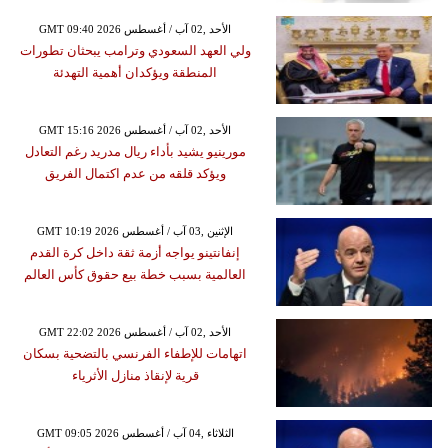
GMT 09:40 2026 الأحد ,02 آب / أغسطس
ولي العهد السعودي وترامب يبحثان تطورات
المنطقة ويؤكدان أهمية التهدئة
GMT 15:16 2026 الأحد ,02 آب / أغسطس
مورينيو يشيد بأداء ريال مدريد رغم التعادل
ويؤكد قلقه من عدم اكتمال الفريق
GMT 10:19 2026 الإثنين ,03 آب / أغسطس
إنفانتينو يواجه أزمة ثقة داخل كرة القدم
العالمية بسبب خطة بيع حقوق كأس العالم
GMT 22:02 2026 الأحد ,02 آب / أغسطس
اتهامات للإطفاء الفرنسي بالتضحية بسكان
قرية لإنقاذ منازل الأثرياء
GMT 09:05 2026 الثلاثاء ,04 آب / أغسطس