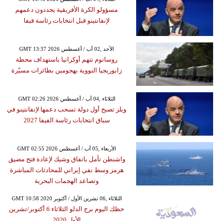
مسؤولو الكرة الأفريقية يجددون دعمهم
لإنفانتينو قبل انتخابات رئاسة فيفا
GMT 13:37 2026 الأحد ,02 آب / أغسطس
روساتوم تتهم أوكرانيا باستهداف محطة
زابوريجيا النووية بهجومين بطائرات مسيّرة
GMT 02:26 2026 الثلاثاء ,04 آب / أغسطس
ويلز تصبح أول دولة تسحب دعمها لإنفانتينو في
سباق انتخابات رئاسة الفيفا 2027
GMT 02:55 2026 الأربعاء ,05 آب / أغسطس
واشنطن تأمل باتفاق وشيك لإعادة فتح مضيق
هرمز وسط نفي إيراني للمحادثات المباشرة
وتصاعد الهجمات البحرية
GMT 10:58 2020 الثلاثاء ,06 تشرين الأول / أكتوبر
حظك اليوم برج الدلو الثلاثاء 6 أكتوبر/تشرين
الأول 2020