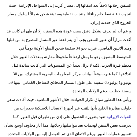
السفن رحلاتها لاحقاً بعد انتقالها إلى مسار أقرب إلى السواحل الإيرانية، حيث
فيديو
اتجهت ناقلة نفط خام وناقلتا منتجات نفطية وسفينة شحن شمالاً لسلوك مسار
سيارات
الخروج الذي حددته إيران.
ورغم أنه لم يعرف بشكل دقيق سبب عودة هذه السفن، إلا أن طهران كانت قد
أكدت مراراً أن عبور السفن يجب أن يتم فقط عبر المسار المصرح به من قبلها.
ومنذ الاثنين الماضي، عبرت نحو 34 سفينة شحن للسلع الأولية يومياً في
المتوسط المضيق، وهو ما يمثل ارتفاعاً ملحوظاً مقارنة بمعدلات العبور خلال
معظم فترة الحرب، لكنه لا يزال بعيداً عن المستويات التي كانت سائدة قبل
اندلاعها. كما عبرت وفقاً لبيانات مركز المعلومات البحرية المشترك، بين 30
يونيو و1 يوليو 65 سفينة على طول المسار المحاذي للساحل العُماني، بينها 59
سفينة حظيت بدعم الولايات المتحدة.
ويأتي هذا التطور سياق تكرار الحوادث خلال الأشهر الماضية، حيث أفادت سفن
حاولت مغادرة الخليج بأنها تلقت عبر أجهزة الاتصال اللاسلكية تحذيرات من
القوات الإيرانية
تفيد بضرورة الحصول على إذن من طهران قبل العبور. كما
تعرضت بعض السفن لهجمات بعد مواصلتها رحلاتها، مما أثار مخاوف أوسع بشأن
تنسيق عمليات العبور. ورغم الاتفاق الذي تم التوصل إليه بين الولايات المتحدة