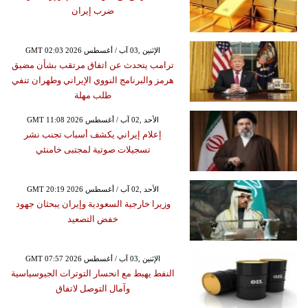
ضرب إيران
GMT 02:03 2026 الإثنين ,03 آب / أغسطس
ترامب يتحدث عن اتفاق مرتقب بشأن مضيق
هرمز والبرنامج النووي الإيراني وطهران تنفي
طلب مهلة
GMT 11:08 2026 الأحد ,02 آب / أغسطس
إعلام إيراني يكشف أسباب تجنب نشر
تسجيلات صوتية لمجتبى خامنئي
GMT 20:19 2026 الأحد ,02 آب / أغسطس
وزيرا خارجية السعودية وإيران يبحثان جهود
خفض التصعيد
GMT 07:57 2026 الإثنين ,03 آب / أغسطس
النفط يهبط مع انحسار التوترات الجيوسياسية
وآمال التوصل لاتفاق