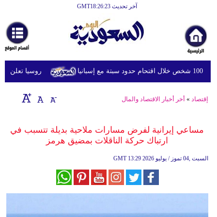
آخر تحديث GMT18:26:23
الرئيسية
أخبارعاجلة
رياضة
انيا
روسيا تعلن استهدا
ثقافة
إقتصاد
إقتصاد
»
أخر أخبار الاقتصاد والمال
فن
مساعي إيرانية لفرض مسارات ملاحية بديلة تتسبب في
وموسيقى
ارتباك حركة الناقلات بمضيق هرمز
أزياء
13:29 2026 السبت ,04 تموز / يوليو
GMT
صحة
وتغذية
سياحة