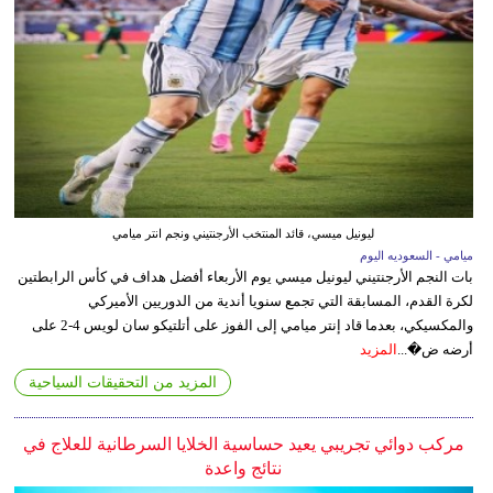
ليونيل ميسي، قائد المنتخب الأرجنتيني ونجم انتر ميامي
ميامي - السعوديه اليوم
بات النجم الأرجنتيني ليونيل ميسي يوم الأربعاء أفضل هداف في كأس الرابطتين
لكرة القدم، المسابقة التي تجمع سنويا أندية من الدوريين الأميركي
والمكسيكي، بعدما قاد إنتر ميامي إلى الفوز على أتلتيكو سان لويس 4-2 على
أرضه ض�...
المزيد
المزيد من التحقيقات السياحية
مركب دوائي تجريبي يعيد حساسية الخلايا السرطانية للعلاج في
نتائج واعدة