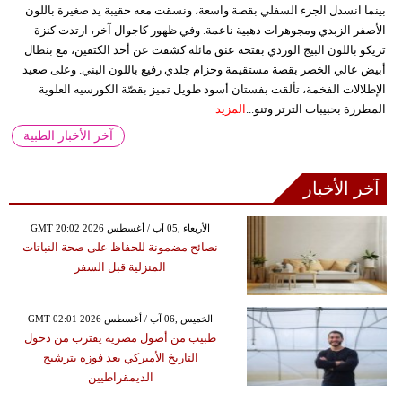
بينما انسدل الجزء السفلي بقصة واسعة، ونسقت معه حقيبة يد صغيرة باللون
الأصفر الزبدي ومجوهرات ذهبية ناعمة. وفي ظهور كاجوال آخر، ارتدت كنزة
تريكو باللون البيج الوردي بفتحة عنق مائلة كشفت عن أحد الكتفين، مع بنطال
أبيض عالي الخصر بقصة مستقيمة وحزام جلدي رفيع باللون البني. وعلى صعيد
الإطلالات الفخمة، تألقت بفستان أسود طويل تميز بقصّة الكورسيه العلوية
المطرزة بحبيبات الترتر وتنو...
المزيد
آخر الأخبار الطبية
آخر الأخبار
GMT 20:02 2026 الأربعاء ,05 آب / أغسطس
نصائح مضمونة للحفاظ على صحة النباتات
المنزلية قبل السفر
GMT 02:01 2026 الخميس ,06 آب / أغسطس
طبيب من أصول مصرية يقترب من دخول
التاريخ الأميركي بعد فوزه بترشيح
الديمقراطيين