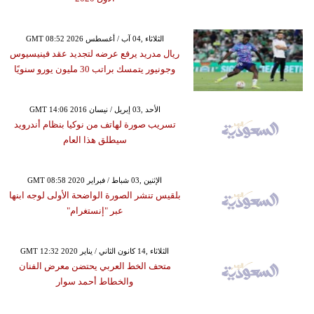
GMT 08:52 2026 الثلاثاء ,04 آب / أغسطس
ريال مدريد يرفع عرضه لتجديد عقد فينيسيوس
وجونيور يتمسك براتب 30 مليون يورو سنويًا
GMT 14:06 2016 الأحد ,03 إبريل / نيسان
تسريب صورة لهاتف من نوكيا بنظام أندرويد
سيطلق هذا العام
GMT 08:58 2020 الإثنين ,03 شباط / فبراير
بلقيس تنشر الصورة الواضحة الأولى لوجه ابنها
عبر "إنستغرام"
GMT 12:32 2020 الثلاثاء ,14 كانون الثاني / يناير
متحف الخط العربي يحتضن معرض الفنان
والخطاط أحمد سوار