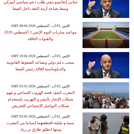
جياني إنفانتينو ينفي طلب دعم سياسي أميركي
وسط تصاعد أزمة الثقة داخل الفيفا
GMT 08:04 2026 الإثنين ,03 آب / أغسطس
مواعيد مباريات اليوم الإثنين 3 أغسطس 2026
والقنوات الناقلة
GMT 19:04 2026 الإثنين ,03 آب / أغسطس
سحب دعم دولي وتصاعد الضغوط القانونية
والدبلوماسية لإقالة رئيس الفيفا
GMT 03:35 2026 الإثنين ,03 آب / أغسطس
المغرب كشف قصة الهروب الجماعي و يتَهم
شبكات الإتجار بالبشر و التهريب بإستخدام
شبكات التواصل الإجتماعي للتحريض
GMT 03:45 2026 الإثنين ,03 آب / أغسطس
سبتة و مليلية اقتطعتهما إسبانيا من المغرب
ومنها انطلق طارق بن زياد