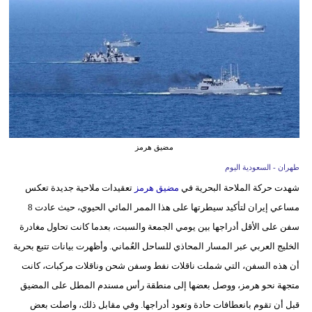
وسفر
ديكور
أخبار
إعلام
تعليم
مضيق هرمز
مرأة
طهران - السعودية اليوم
شهدت حركة الملاحة البحرية في
مضيق هرمز
تعقيدات ملاحية جديدة تعكس
علوم
مساعي إيران لتأكيد سيطرتها على هذا الممر المائي الحيوي، حيث عادت 8
وتكنولوجيا
سفن على الأقل أدراجها بين يومي الجمعة والسبت، بعدما كانت تحاول مغادرة
بيئة
الخليج العربي عبر المسار المحاذي للساحل العُماني. وأظهرت بيانات تتبع بحرية
أن هذه السفن، التي شملت ناقلات نفط وسفن شحن وناقلات مركبات، كانت
مدوَّنات
متجهة نحو هرمز، ووصل بعضها إلى منطقة رأس مسندم المطل على المضيق
أبراج
قبل أن تقوم بانعطافات حادة وتعود أدراجها. وفي مقابل ذلك، واصلت بعض