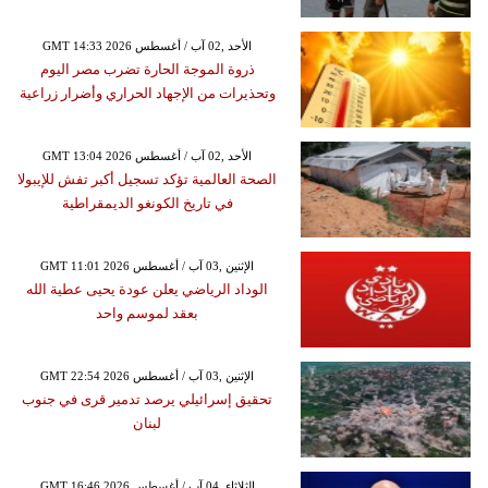
GMT 14:33 2026 الأحد ,02 آب / أغسطس
ذروة الموجة الحارة تضرب مصر اليوم
وتحذيرات من الإجهاد الحراري وأضرار زراعية
GMT 13:04 2026 الأحد ,02 آب / أغسطس
الصحة العالمية تؤكد تسجيل أكبر تفش للإيبولا
في تاريخ الكونغو الديمقراطية
GMT 11:01 2026 الإثنين ,03 آب / أغسطس
الوداد الرياضي يعلن عودة يحيى عطية الله
بعقد لموسم واحد
GMT 22:54 2026 الإثنين ,03 آب / أغسطس
تحقيق إسرائيلي يرصد تدمير قرى في جنوب
لبنان
GMT 16:46 2026 الثلاثاء ,04 آب / أغسطس