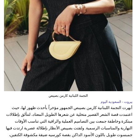
النجمة اللبنانية كارمن بصيبص
بيروت - السعودية اليوم
أبهرت النجمة اللبنانية كارمن بصيبص الجمهور مؤخراً بأحدث ظهور لها، حيث
اعتمدت قصة الشعر القصير متخلية عن شعرها الطويل المعتاد، لتتألق بإطلالات
مبتكرة وخاطفة جمعت بين التصاميم العملية والراقية التي تناسب الأوقات
النهارية والمناسبات الرسمية. ولفتت بصيبص الأنظار بإطلالة عصرية ارتدت فيها
جمبسوت طويل باللون الأسود الداكن بقصة كورسيه ضيقة مكشوفة الكتفين،