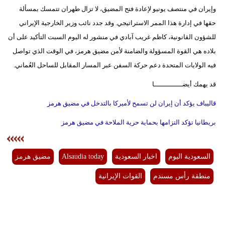
وإيران في منتصف يونيو لإعادة فتح المضيق، لا تزال طهران تتمسك بمسألة
حقها في إدارة هذا الممر الاستراتيجي. وقد جدد نائب وزير الخارجية الإيراني
للشؤون القانونية، كاظم غريب آبادي في منشور له اليوم السبت التأكيد على أن
بلاده هي القوة المسؤولة والضامنة لأمن مضيق هرمز، في الوقت الذي تواصل
فيه الولايات المتحدة دعم حركة السفن عبر المسار المقابل للساحل العُماني.
قد يهمك أيضــــــــــــــا
قاليباف يؤكد أن إيران لن تسمح لأميركا بالتدخل في مضيق هرمز
بريطانيا تؤكد التزامها بحماية حرية الملاحة في مضيق هرمز
السعودية اليوم
اخبار السعودية
Alsaudia today
مضيق هرمز
منطقة رأس مسندم
القوات الإيرانية