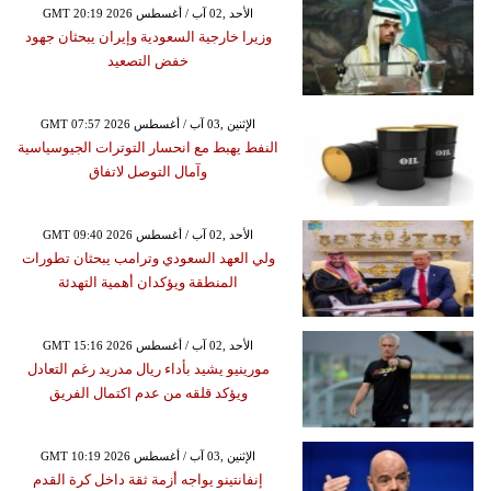
GMT 20:19 2026 الأحد ,02 آب / أغسطس
وزيرا خارجية السعودية وإيران يبحثان جهود
خفض التصعيد
GMT 07:57 2026 الإثنين ,03 آب / أغسطس
النفط يهبط مع انحسار التوترات الجيوسياسية
وآمال التوصل لاتفاق
GMT 09:40 2026 الأحد ,02 آب / أغسطس
ولي العهد السعودي وترامب يبحثان تطورات
المنطقة ويؤكدان أهمية التهدئة
GMT 15:16 2026 الأحد ,02 آب / أغسطس
مورينيو يشيد بأداء ريال مدريد رغم التعادل
ويؤكد قلقه من عدم اكتمال الفريق
GMT 10:19 2026 الإثنين ,03 آب / أغسطس
إنفانتينو يواجه أزمة ثقة داخل كرة القدم