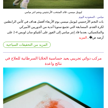
ليونيل ميسي، قائد المنتخب الأرجنتيني ونجم انتر ميامي
ميامي - السعوديه اليوم
بات النجم الأرجنتيني ليونيل ميسي يوم الأربعاء أفضل هداف في كأس الرابطتين
لكرة القدم، المسابقة التي تجمع سنويا أندية من الدوريين الأميركي
والمكسيكي، بعدما قاد إنتر ميامي إلى الفوز على أتلتيكو سان لويس 4-2 على
أرضه ض�...
المزيد
المزيد من التحقيقات السياحية
مركب دوائي تجريبي يعيد حساسية الخلايا السرطانية للعلاج في
نتائج واعدة