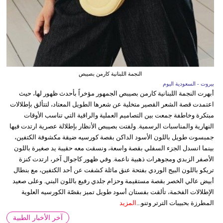
النجمة اللبنانية كارمن بصيبص
بيروت - السعودية اليوم
أبهرت النجمة اللبنانية كارمن بصيبص الجمهور مؤخراً بأحدث ظهور لها، حيث
اعتمدت قصة الشعر القصير متخلية عن شعرها الطويل المعتاد، لتتألق بإطلالات
مبتكرة وخاطفة جمعت بين التصاميم العملية والراقية التي تناسب الأوقات
النهارية والمناسبات الرسمية. ولفتت بصيبص الأنظار بإطلالة عصرية ارتدت فيها
جمبسوت طويل باللون الأسود الداكن بقصة كورسيه ضيقة مكشوفة الكتفين،
بينما انسدل الجزء السفلي بقصة واسعة، ونسقت معه حقيبة يد صغيرة باللون
الأصفر الزبدي ومجوهرات ذهبية ناعمة. وفي ظهور كاجوال آخر، ارتدت كنزة
تريكو باللون البيج الوردي بفتحة عنق مائلة كشفت عن أحد الكتفين، مع بنطال
أبيض عالي الخصر بقصة مستقيمة وحزام جلدي رفيع باللون البني. وعلى صعيد
الإطلالات الفخمة، تألقت بفستان أسود طويل تميز بقصّة الكورسيه العلوية
المطرزة بحبيبات الترتر وتنو...
المزيد
آخر الأخبار الطبية