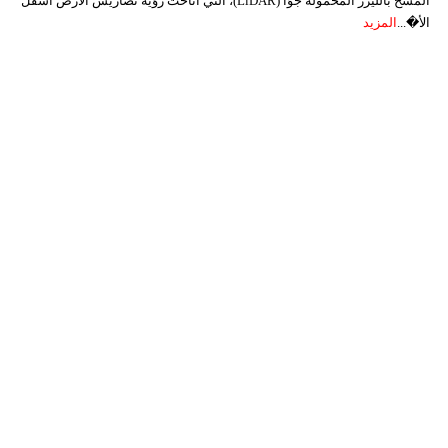
المسح بالليزر المحمولة جوًا (LiDAR)، التي أتاحت رؤية تضاريس الأرض أسفل
الأ�...
المزيد