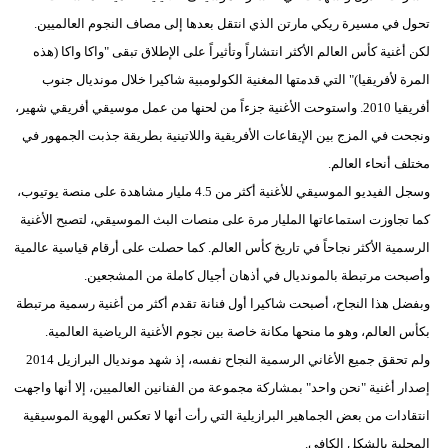
تحول في مسيرة ريكي مارتن الذي انتقل بعدها إلى مصاف النجوم العالميين.
لكن أغنية كأس العالم الأكثر انتشاراً وتأثيراً على الإطلاق تبقى "واكا واكا (هذه
المرة لأفريقيا)" التي قدمتها المغنية الكولومبية شاكيرا خلال مونديال جنوب
أفريقيا 2010. واستوحت الأغنية جزءاً من لحنها من عمل موسيقي أفريقي شهير،
ونجحت في المزج بين الإيقاعات الأفريقية واللاتينية بطريقة جذبت الجمهور في
مختلف أنحاء العالم.
وسجل الفيديو الموسيقي للأغنية أكثر من 4.5 مليار مشاهدة على منصة يوتيوب،
كما تجاوزت استماعاتها المليار مرة على منصات البث الموسيقي، لتصبح الأغنية
الرسمية الأكثر نجاحاً في تاريخ كأس العالم. كما حصلت على أرقام قياسية عالمية
وأصبحت مرتبطة بالمونديال في أذهان أجيال كاملة من المشجعين.
وبفضل هذا النجاح، أصبحت شاكيرا أول فنانة تقدم أكثر من أغنية رسمية مرتبطة
بكأس العالم، وهو ما منحها مكانة خاصة بين نجوم الأغنية الرياضية العالمية.
ولم تحقق جميع الأغاني الرسمية النجاح نفسه، إذ شهد مونديال البرازيل 2014
إصدار أغنية "نحن واحد" بمشاركة مجموعة من الفنانين العالميين، إلا أنها واجهت
انتقادات من بعض الجماهير البرازيلية التي رأت أنها لا تعكس الهوية الموسيقية
المحلية بالشكل الكافي.