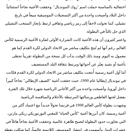
احتفالية بالمناسبة حملت اسم "روك المونديال". وحققت الأغنية نجاحاً استثنائياً
فيديو
داخل البلاد وأصبحت واحدة من أكثر التسجيلات الموسيقية مبيعاً في تاريخ
سيارات
تشيلي، كما تحولت لاحقاً إلى رمز رياضي وثقافي ارتبط بإنجاز المنتخب التشيلي
الذي حل ثالثاً في البطولة.
واعتبر كثيرون أن هذه الأغنية كانت الشرارة الأولى لفكرة الأغنية الرسمية لكأس
العالم، رغم أنها لم تُنتج بتكليف مباشر من الاتحاد الدولي لكرة القدم كما هو
معمول به اليوم. ومنذ ذلك الوقت بدأت كل نسخة من البطولة تقريباً تحظى
بأغنية أو نشيد يعبّر عن أجوائها ويرتبط بثقافة البلد المستضيف.
أما أول أغنية رسمية أُنتجت بتكليف مباشر من الاتحاد الدولي لكرة القدم فكانت
في مونديال إيطاليا عام 1990، حيث حققت أغنية "الصيف الإيطالي" نجاحاً كبيراً
داخل أوروبا، وأصبحت واحدة من أكثر الأغاني الرياضية شهرة خلال تلك الفترة
بفضل لحنها العاطفي ورسالتها المرتبطة بالأحلام والمنافسة الرياضية.
وشهدت بطولة كأس العالم 1998 في فرنسا تحولاً جديداً مع اعتماد أكثر من
أغنية رسمية، كان أبرزها أغنية "كأس الحياة" للمغني البورتوريكي ريكي مارتن،
التي تجاوزت حدود البطولة لتصبح ظاهرة عالمية. وحققت الأغنية نجاحاً هائلاً في
عشرات الدول وأسهمت في انتشار الموسيقى اللاتينية عالمياً، كما شكلت نقطة