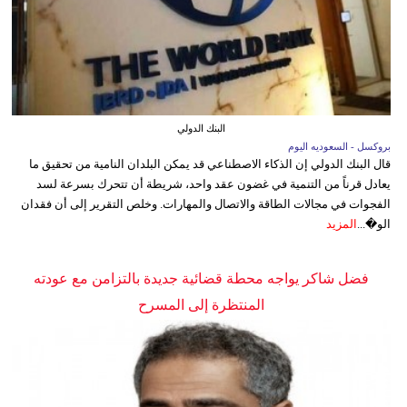
البنك الدولي
بروكسل - السعوديه اليوم
قال البنك الدولي إن الذكاء الاصطناعي قد يمكن البلدان النامية من تحقيق ما
يعادل قرناً من التنمية في غضون عقد واحد، شريطة أن تتحرك بسرعة لسد
الفجوات في مجالات الطاقة والاتصال والمهارات. وخلص التقرير إلى أن فقدان
الو�...
المزيد
فضل شاكر يواجه محطة قضائية جديدة بالتزامن مع عودته
المنتظرة إلى المسرح