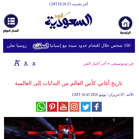
آخر تحديث GMT18:26:23
الرئيسية
أخبارعاجلة
رياضة
يا
روسيا تعلن استهداف
ثقافة
إقتصاد
فن-وموسيقى
»
أخر أخبار الفن
فن
تاريخ أغاني كأس العالم من البدايات إلى العالمية
وموسيقى
16:43 2026 الأحد ,07 حزيران / يونيو
GMT
أزياء
صحة
وتغذية
سياحة