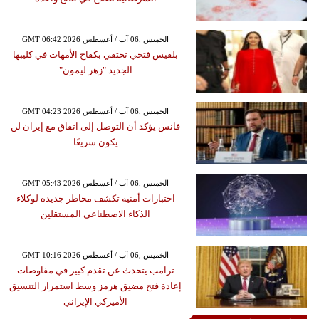
GMT 06:42 2026 الخميس ,06 آب / أغسطس
بلقيس فتحي تحتفي بكفاح الأمهات في كليبها
الجديد "زهر ليمون"
GMT 04:23 2026 الخميس ,06 آب / أغسطس
فانس يؤكد أن التوصل إلى اتفاق مع إيران لن
يكون سريعًا
GMT 05:43 2026 الخميس ,06 آب / أغسطس
اختبارات أمنية تكشف مخاطر جديدة لوكلاء
الذكاء الاصطناعي المستقلين
GMT 10:16 2026 الخميس ,06 آب / أغسطس
ترامب يتحدث عن تقدم كبير في مفاوضات
إعادة فتح مضيق هرمز وسط استمرار التنسيق
الأميركي الإيراني