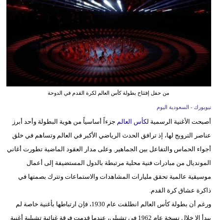
وسفر
ديكور
أخبار
إعلام
تعليم
من حفل إفتتاح بطولة كأس العالم لكرة القدم في الدوحة
نيويورك - السعودية اليوم
مرأة
أصبحت الأغنية الرسمية ل
كأس العالم
جزءاً أساسياً من هوية البطولة وأحد أبرز
علوم
عناصر الترويج لها، إذ ترافق الحدث الرياضي الأكبر في العالم وتساهم في خلق
وتكنولوجيا
أجواء الحماس والتفاعل بين الجماهير. وعلى مدار العقود الماضية تطورت أغاني
المونديال من مبادرات فنية محلية مرتبطة بالدول المستضيفة إلى أعمال
بيئة
موسيقية عالمية تحقق مليارات المشاهدات والاستماعات وتترك بصمتها في
مدوَّنات
ذاكرة عشاق كرة القدم.
ورغم أن بطولة كأس العالم انطلقت عام 1930، فإن ارتباطها بأغنية خاصة لم
أبراج
يبدأ إلا خلال نسخة عام 1962 في تشيلي، عندما قدمت فرقة غنائية تشيلية أغنية