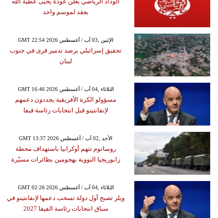
الوداد الرياضي يعلن عودة يحيى عطية الله
بعقد لموسم واحد
GMT 22:54 2026 الإثنين ,03 آب / أغسطس
تحقيق إسرائيلي يرصد تدمير قرى في جنوب
لبنان
GMT 16:46 2026 الثلاثاء ,04 آب / أغسطس
مسؤولو الكرة الأفريقية يجددون دعمهم
لإنفانتينو قبل انتخابات رئاسة فيفا
GMT 13:37 2026 الأحد ,02 آب / أغسطس
روساتوم تتهم أوكرانيا باستهداف محطة
زابوريجيا النووية بهجومين بطائرات مسيّرة
GMT 02:26 2026 الثلاثاء ,04 آب / أغسطس
ويلز تصبح أول دولة تسحب دعمها لإنفانتينو في
سباق انتخابات رئاسة الفيفا 2027