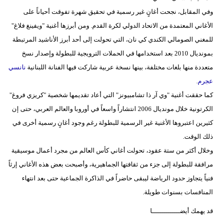
وفي المقابل، نجحت أغانٍ غير رسمية في تحقيق شهرة تفوقت أحياناً على
الأغاني المعتمدة من الاتحاد الدولي لكرة القدم. ومن أبرزها أغنية "ويفينغ فلاغ"
للمغني الصومالي الكندي كي نان، التي تحولت إلى أحد أبرز الأناشيد المرتبطة
بمونديال 2010 بعد استخدامها في الحملات الترويجية للبطولة وإصدار نسخ
متعددة منها بلغات مختلفة، بينها نسخة عربية شاركت فيها الفنانة اللبنانية
نانسي
عجرم
.
كما حققت أغنية "وي آر ذا تشامبيونز" التي أعاد تقديمها شخصية "كريزي فروغ"
الكرتونية خلال مونديال 2006 انتشاراً واسعاً في أوروبا والعالم العربي، حتى إن
كثيرين اعتبروها الأغنية غير الرسمية للبطولة رغم وجود أغانٍ رسمية أخرى في
ذلك الوقت.
وخلال أكثر من ستة عقود، تحولت أغاني كأس العالم من مجرد أعمال موسيقية
مرافقة للبطولة إلى جزء من ثقافتها الجماهيرية، وأصبحت بعض هذه الأغاني إرثاً
فنياً يتجاوز حدود الرياضة ليبقى حاضراً في الذاكرة الجماعية حتى بعد انتهاء
المنافسات بسنوات طويلة.
قد يهمك أيضــــــــــــــا