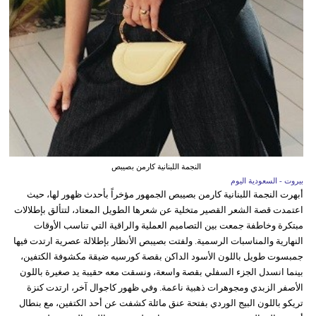
النجمة اللبنانية كارمن بصيبص
بيروت - السعودية اليوم
أبهرت النجمة اللبنانية كارمن بصيبص الجمهور مؤخراً بأحدث ظهور لها، حيث
اعتمدت قصة الشعر القصير متخلية عن شعرها الطويل المعتاد، لتتألق بإطلالات
مبتكرة وخاطفة جمعت بين التصاميم العملية والراقية التي تناسب الأوقات
النهارية والمناسبات الرسمية. ولفتت بصيبص الأنظار بإطلالة عصرية ارتدت فيها
جمبسوت طويل باللون الأسود الداكن بقصة كورسيه ضيقة مكشوفة الكتفين،
بينما انسدل الجزء السفلي بقصة واسعة، ونسقت معه حقيبة يد صغيرة باللون
الأصفر الزبدي ومجوهرات ذهبية ناعمة. وفي ظهور كاجوال آخر، ارتدت كنزة
تريكو باللون البيج الوردي بفتحة عنق مائلة كشفت عن أحد الكتفين، مع بنطال