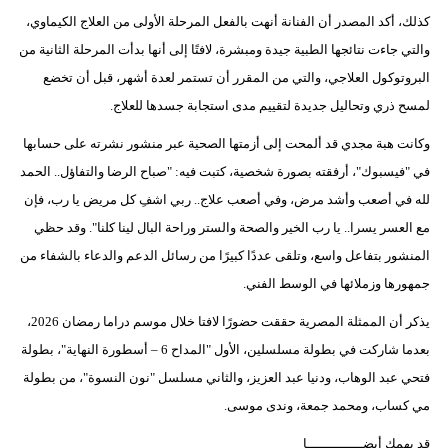
كذلك، أكد المصدر أن الفنانة أنهت بالفعل المرحلة الأولى من العلاج الكيماوي،
والتي جاءت نتائجها الطبية جيدة ومبشرة، لافتًا إلى أنها بدأت المرحلة الثانية من
البروتوكول العلاجي، والتي من المقرر أن تستمر لعدة أشهر، قبل أن تخضع
لمسح ذري وتحاليل جديدة لتقييم مدى استجابة جسدها للعلاج.
وكانت هبة مجدي قد ألمحت إلى أزمتها الصحية عبر منشور نشرته على حسابها
في "فيسبوك"، أرفقته بصورة شخصية، كتبت فيه: "صباح الرضا والتفاؤل.. الحمد
لله في أصعب وأشد مرض، وفي أصعب علاج.. ربي اشفِ كل مريض يا رب، فإن
مع العسر يسرا.. يا رب الخير والصحة والستر وراحة البال لينا كلنا". وقد حظي
المنشور بتفاعل واسع، وتلقى عددًا كبيرًا من رسائل الدعم والدعاء بالشفاء من
جمهورها وزملائها في الوسط الفني.
يذكر أن الممثلة المصرية حققت حضورًا لافتا خلال موسم دراما رمضان 2026،
بعدما شاركت في بطولة مسلسلين، الأول "المداح 6 – أسطورة النهاية"، بطولة
فتحي عبد الوهاب، ودنيا عبد العزيز، والثاني مسلسل "نون النسوة"، من بطولة
مي كساب، ومحمد جمعة، وندى موسى.
قد يهمك أيضــــــــــــــا