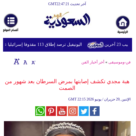
آخر تحديث GMT22:47:21
الرئيسية
أخبارعاجلة
رياضة
اليونيفيل ترصد إطلاق 113 مقذوفا إسرائيليا على لبنان خلال يوم واحد
ثقافة
إقتصاد
فن-وموسيقى
»
أخر أخبار الفن
فن
هبة مجدي تكشف إصابتها بمرض السرطان بعد شهور من
وموسيقى
الصمت
أزياء
22:15 2026 الإثنين ,29 حزيران / يونيو
GMT
صحة
وتغذية
سياحة