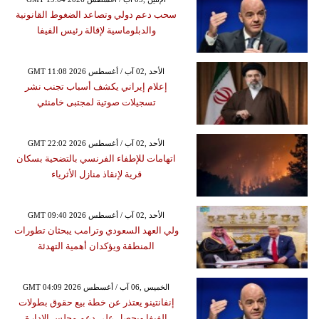
سحب دعم دولي وتصاعد الضغوط القانونية
والدبلوماسية لإقالة رئيس الفيفا
GMT 11:08 2026 الأحد ,02 آب / أغسطس
إعلام إيراني يكشف أسباب تجنب نشر
تسجيلات صوتية لمجتبى خامنئي
GMT 22:02 2026 الأحد ,02 آب / أغسطس
اتهامات للإطفاء الفرنسي بالتضحية بسكان
قرية لإنقاذ منازل الأثرياء
GMT 09:40 2026 الأحد ,02 آب / أغسطس
ولي العهد السعودي وترامب يبحثان تطورات
المنطقة ويؤكدان أهمية التهدئة
GMT 04:09 2026 الخميس ,06 آب / أغسطس
إنفانتينو يعتذر عن خطة بيع حقوق بطولات
الفيفا ويحصل على دعم مجلس الإدارة