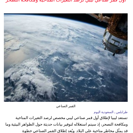
القمر الصناعي
طرابلس ـ السعودية اليوم
تستعد ليبيا لإطلاق أول قمر صناعي ليبي مخصص لرصد التغيرات المناخية
ومكافحة التصحر، إذ سيتم استغلاله لتوفير بيانات حديثة حول الظواهر البيئية وما
قد يمثّل مخاطر مناخية على البلاد. ويُعد إطلاق القمر الصناعي خطوة