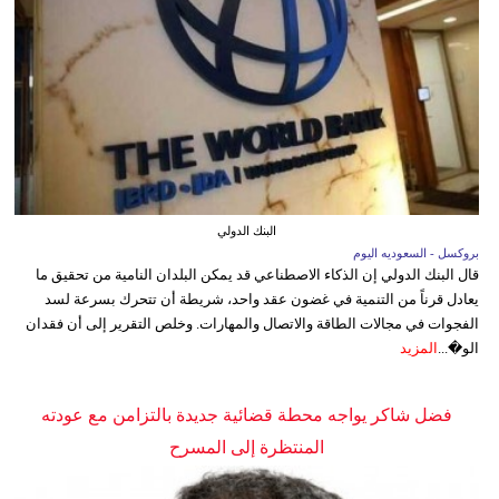
البنك الدولي
بروكسل - السعوديه اليوم
قال البنك الدولي إن الذكاء الاصطناعي قد يمكن البلدان النامية من تحقيق ما
يعادل قرناً من التنمية في غضون عقد واحد، شريطة أن تتحرك بسرعة لسد
الفجوات في مجالات الطاقة والاتصال والمهارات. وخلص التقرير إلى أن فقدان
الو�...
المزيد
فضل شاكر يواجه محطة قضائية جديدة بالتزامن مع عودته
المنتظرة إلى المسرح