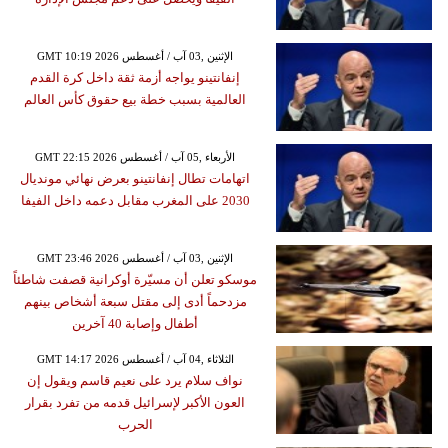
GMT 10:19 2026 الإثنين ,03 آب / أغسطس
إنفانتينو يواجه أزمة ثقة داخل كرة القدم
العالمية بسبب خطة بيع حقوق كأس العالم
GMT 22:15 2026 الأربعاء ,05 آب / أغسطس
اتهامات تطال إنفانتينو بعرض نهائي مونديال
2030 على المغرب مقابل دعمه داخل الفيفا
GMT 23:46 2026 الإثنين ,03 آب / أغسطس
موسكو تعلن أن مسيّرة أوكرانية قصفت شاطئاً
مزدحماً أدى إلى مقتل سبعة أشخاص بينهم
أطفال وإصابة 40 آخرين
GMT 14:17 2026 الثلاثاء ,04 آب / أغسطس
نواف سلام يرد على نعيم قاسم ويقول إن
العون الأكبر لإسرائيل قدمه من تفرد بقرار
الحرب