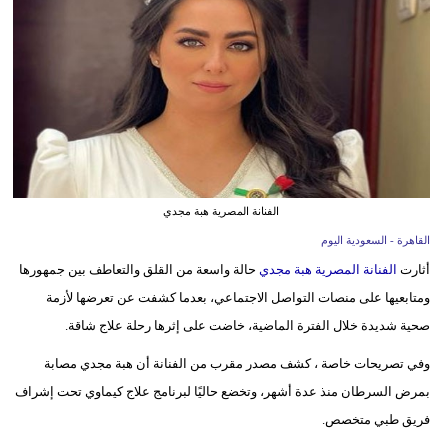
وسفر
ديكور
أخبار
إعلام
تعليم
الفنانة المصرية هبة مجدي
مرأة
القاهرة - السعودية اليوم
أثارت
الفنانة المصرية هبة مجدي
حالة واسعة من القلق والتعاطف بين جمهورها
علوم
ومتابعيها على منصات التواصل الاجتماعي، بعدما كشفت عن تعرضها لأزمة
وتكنولوجيا
صحية شديدة خلال الفترة الماضية، خاضت على إثرها رحلة علاج شاقة.
بيئة
وفي تصريحات خاصة ، كشف مصدر مقرب من الفنانة أن هبة مجدي مصابة
مدوَّنات
بمرض السرطان منذ عدة أشهر، وتخضع حاليًا لبرنامج علاج كيماوي تحت إشراف
فريق طبي متخصص.
أبراج