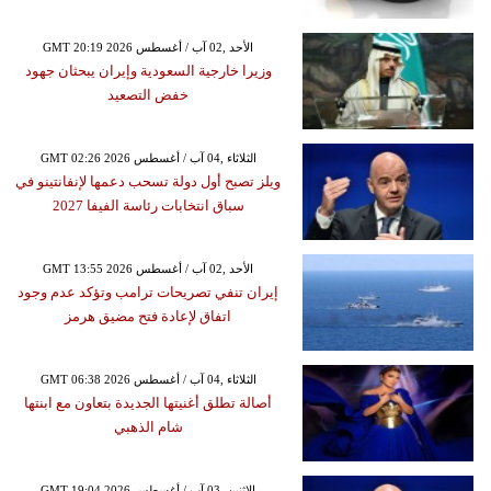
GMT 20:19 2026 الأحد ,02 آب / أغسطس
وزيرا خارجية السعودية وإيران يبحثان جهود
خفض التصعيد
GMT 02:26 2026 الثلاثاء ,04 آب / أغسطس
ويلز تصبح أول دولة تسحب دعمها لإنفانتينو في
سباق انتخابات رئاسة الفيفا 2027
GMT 13:55 2026 الأحد ,02 آب / أغسطس
إيران تنفي تصريحات ترامب وتؤكد عدم وجود
اتفاق لإعادة فتح مضيق هرمز
GMT 06:38 2026 الثلاثاء ,04 آب / أغسطس
أصالة تطلق أغنيتها الجديدة بتعاون مع ابنتها
شام الذهبي
GMT 19:04 2026 الإثنين ,03 آب / أغسطس