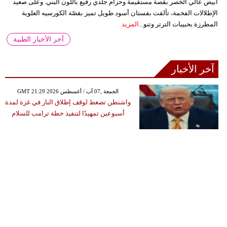
أبيض عالي الخصر بقصة مستقيمة وحزام جلدي رفيع باللون البني. وعلى صعيد
الإطلالات الفخمة، تألقت بفستان أسود طويل تميز بقصّة الكورسيه العلوية
المطرزة بحبيبات الترتر وتنو...
المزيد
آخر الأخبار الطبية
آخر الأخبار
GMT 21:29 2026 الجمعة ,07 آب / أغسطس
واشنطن تضغط لوقف إطلاق النار في غزة لمدة
أسبوعين تمهيدًا لتنفيذ خطة ترامب للسلام