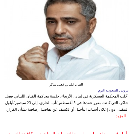
الفنان اللبناني فضل شاكر
بيروت ـ السعودية اليوم
أجّلت المحكمة العسكرية في لبنان، الأربعاء، جلسة محاكمة الفنان اللبناني فضل
شاكر، التي كانت مقرر عقدها في 5 أغسطس/آب الجاري، إلى 23 سبتمبر/أيلول
المقبل، دون إعلان أسباب التأجيل أو الكشف عن تفاصيل إضافية بشأن القرار،
...
المزيد
أول قمر صناعي ليبي لرصد التغيرات المناخية ومكافحة التصحر