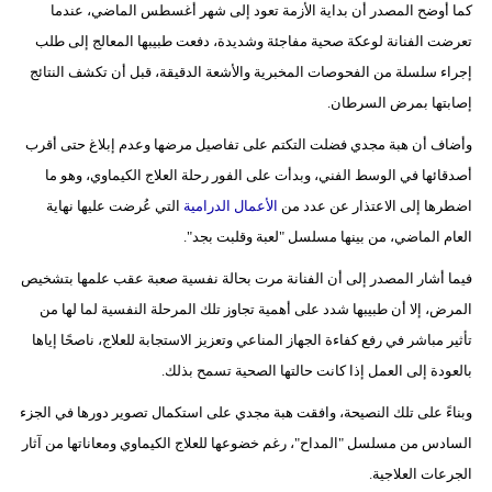
كما أوضح المصدر أن بداية الأزمة تعود إلى شهر أغسطس الماضي، عندما
فيديو
تعرضت الفنانة لوعكة صحية مفاجئة وشديدة، دفعت طبيبها المعالج إلى طلب
إجراء سلسلة من الفحوصات المخبرية والأشعة الدقيقة، قبل أن تكشف النتائج
سيارات
إصابتها بمرض السرطان.
وأضاف أن هبة مجدي فضلت التكتم على تفاصيل مرضها وعدم إبلاغ حتى أقرب
أصدقائها في الوسط الفني، وبدأت على الفور رحلة العلاج الكيماوي، وهو ما
اضطرها إلى الاعتذار عن عدد من
الأعمال الدرامية
التي عُرضت عليها نهاية
العام الماضي، من بينها مسلسل "لعبة وقلبت بجد".
فيما أشار المصدر إلى أن الفنانة مرت بحالة نفسية صعبة عقب علمها بتشخيص
المرض، إلا أن طبيبها شدد على أهمية تجاوز تلك المرحلة النفسية لما لها من
تأثير مباشر في رفع كفاءة الجهاز المناعي وتعزيز الاستجابة للعلاج، ناصحًا إياها
بالعودة إلى العمل إذا كانت حالتها الصحية تسمح بذلك.
وبناءً على تلك النصيحة، وافقت هبة مجدي على استكمال تصوير دورها في الجزء
السادس من مسلسل "المداح"، رغم خضوعها للعلاج الكيماوي ومعاناتها من آثار
الجرعات العلاجية.