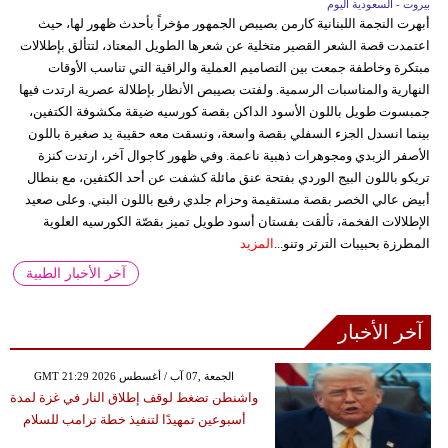
بيروت - السعودية اليوم
أبهرت النجمة اللبنانية كارمن بصيبص الجمهور مؤخراً بأحدث ظهور لها، حيث
اعتمدت قصة الشعر القصير متخلية عن شعرها الطويل المعتاد، لتتألق بإطلالات
مبتكرة وخاطفة جمعت بين التصاميم العملية والراقية التي تناسب الأوقات
النهارية والمناسبات الرسمية. ولفتت بصيبص الأنظار بإطلالة عصرية ارتدت فيها
جمبسوت طويل باللون الأسود الداكن بقصة كورسيه ضيقة مكشوفة الكتفين،
بينما انسدل الجزء السفلي بقصة واسعة، ونسقت معه حقيبة يد صغيرة باللون
الأصفر الزبدي ومجوهرات ذهبية ناعمة. وفي ظهور كاجوال آخر، ارتدت كنزة
تريكو باللون البيج الوردي بفتحة عنق مائلة كشفت عن أحد الكتفين، مع بنطال
أبيض عالي الخصر بقصة مستقيمة وحزام جلدي رفيع باللون البني. وعلى صعيد
الإطلالات الفخمة، تألقت بفستان أسود طويل تميز بقصّة الكورسيه العلوية
المطرزة بحبيبات الترتر وتنو...
المزيد
آخر الأخبار الطبية
آخر الأخبار
GMT 21:29 2026 الجمعة ,07 آب / أغسطس
واشنطن تضغط لوقف إطلاق النار في غزة لمدة
أسبوعين تمهيدًا لتنفيذ خطة ترامب للسلام