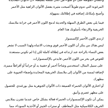
فيديو
المرغوبة التي تدوم طويلاً أصبحت مثيرة بفضل الألوان الزاهية مثل الأحمر
وأصبح بإمكانك إضافته في إطلالتك بسهولة.
سيارات
فيما يلي بعض الطرق السهلة والحديثة لدمج اللون الأحمر في خزانة ملابسك
الخريفية والارتقاء بأسلوبك هذا العام.
ارتدي اللون الأحمر كإكسسوار
ليس هناك من ينكر أن اللون الأحمر قوي ويجذب الانتباه ولهذا السبب لا تشعر
بعض النساء بالراحة عند ارتدائه في إطلالة كاملة لكن إذا لم تكوني مستعدة
للغوص في بحر من اللون الأحمر، فابدئي بالإكسسوارات.
على سبيل المثال، استخدمي وشاحاً أحمر أو حقيبة يد أو حزاماً أو أقراطاً مميزة،
لإضافة لمسة من الألوان إلى ملابسك الخريفية المحايدة وإضفاء الحيوية على
مظهرك.
أو اختاري الألوان الحمراء العميقة ذات الألوان الجوهرية مثل بورغندي للحصول
على مظهر عصري وأنيق.
يمكن أن تكون الإكسسوارات الحمراء فعالة بشكل خاص عندما تقترن بملابس
الخريف الكلاسيكية مثل المعاطف أو سترات الجينز أو الأحذية السوداء، مما