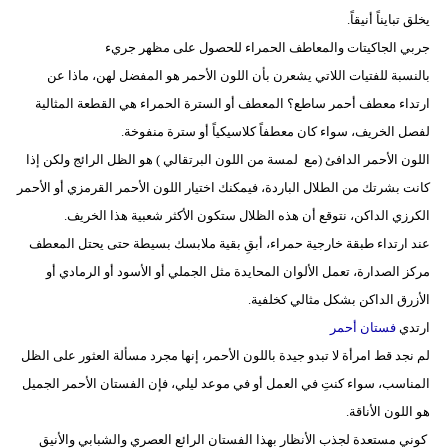
يخلق تبايناً أنيقاً.
جربي الجاكيتات والمعاطف الحمراء للحصول على مظهر جريء
بالنسبة للفتيات اللاتي يشعرن بأن اللون الأحمر هو المفضل لهن، ماذا عن
ارتداء معطف أحمر ساطع؟ المعطف أو السترة الحمراء هي القطعة المثالية
لفصل الخريف، سواء كان معطفاً كلاسيكياً أو سترة منفوخة.
اللون الأحمر الدافئ (مع لمسة من اللون البرتقالي ) هو الظل الرائج ولكن إذا
كانت بشرتك من الطلال الباردة، فيمكنك اختيار اللون الأحمر القرمزي أو الأحمر
الكرزي الداكن، نتوقع أن هذه الظلال ستكون الأكثر شعبية هذا الخريف.
عند ارتداء طبقة خارجية حمراء، أبقِ بقية ملابسك بسيطة حتى يحتل المعطف
مركز الصدارة، تعمل الألوان المحايدة مثل الجملي أو الأسود أو الرمادي أو
الأزرق الداكن بشكل مثالي كخلفية.
ارتدي
فستان أحمر
لم نجد قط امرأة لا تبدو جيدة باللون الأحمر، إنها مجرد مسألة العثور على الظل
المناسب، سواء كنتِ في العمل أو في موعد ليلي، فإن الفستان الأحمر الجميل
هو اللون الأناقة.
كوني مستعدة لجذب الأنظار بهذا الفستان الرائع العصري والشبابي والأنيق