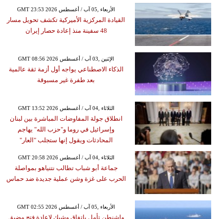
GMT 23:53 2026 الأربعاء ,05 آب / أغسطس
القيادة المركزية الأميركية تكشف تحويل مسار
48 سفينة منذ إعادة حصار إيران
GMT 08:56 2026 الإثنين ,03 آب / أغسطس
الذكاء الاصطناعي يواجه أول أزمة ثقة عالمية
بعد طفرة غير مسبوقة
GMT 13:52 2026 الثلاثاء ,04 آب / أغسطس
انطلاق جولة المفاوضات المباشرة بين لبنان
وإسرائيل في روما و"حزب الله" يهاجم
المحادثات ويقول إنها ستجلب "العار"
GMT 20:58 2026 الثلاثاء ,04 آب / أغسطس
جماعة أبو شباب تطالب نتنياهو بمواصلة
الحرب على غزة وشن عملية جديدة ضد حماس
GMT 02:55 2026 الأربعاء ,05 آب / أغسطس
واشنطن تأمل باتفاق وشيك لإعادة فتح مضيق