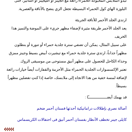
تبدو الملابس المحبوكة الحمراء رائعة مع الجينز أو الليجينز أو التنانير، حتى
البلوزة الهاي كول الحمراء البسيطة تجعل الزي ينضح بالأناقة والعصرية.
ارتدي الجلد الأحمر للأناقة الجريئة
يعد الجلد الأحمر طريقة مثيرة لإضفاء مظهر جريء على الموضة والتميز هذا
الخريف.
على سبيل المثال، يمكن أن تضفي سترة جلدية حمراء أو تنورة أو بنطلون
مظهراً جذاباً، ارتدي سترة جلدية حمراء مع تيشيرت أبيض بسيط وجينز ممزق
وحذاء الكاحل للحصول على مظهر أنيق مستوحى من موسيقى الروك.
تعتبر الإكسسوارات الجلدية الحمراء مثل الأحزمة والقفازات أيضاً خيارات رائعة
لإضافة لمسة خفية من هذا الاتجاه إلى ملابسك، خاصة إذا كنتِ تفضلين مظهراً
بسيطاً.
قد يهمك أيضــــــــــــــــًا :
أصالة نصري بإطلالات دراماتيكية أحدثها فستان أحمر ضخم
كايلى جينر تخطف الأنظار بفستان أحمر أنيق فى احتفالات الكريسماس