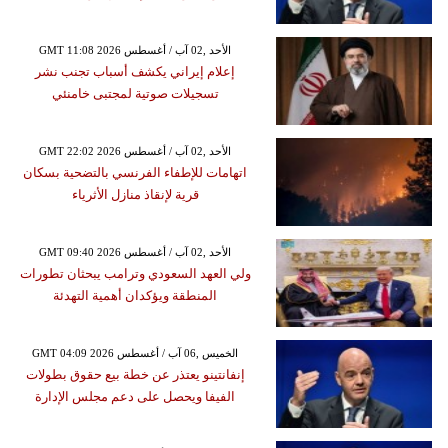
GMT 11:08 2026 الأحد ,02 آب / أغسطس
إعلام إيراني يكشف أسباب تجنب نشر
تسجيلات صوتية لمجتبى خامنئي
GMT 22:02 2026 الأحد ,02 آب / أغسطس
اتهامات للإطفاء الفرنسي بالتضحية بسكان
قرية لإنقاذ منازل الأثرياء
GMT 09:40 2026 الأحد ,02 آب / أغسطس
ولي العهد السعودي وترامب يبحثان تطورات
المنطقة ويؤكدان أهمية التهدئة
GMT 04:09 2026 الخميس ,06 آب / أغسطس
إنفانتينو يعتذر عن خطة بيع حقوق بطولات
الفيفا ويحصل على دعم مجلس الإدارة