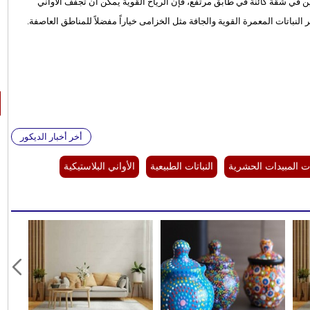
ين في شقة كائنة في طابق مرتفع، فإن الرياح القوية يمكن أن تجفف الأواني
ر النباتات المعمرة القوية والجافة مثل الخزامى خياراً مفضلاً للمناطق العاصفة.
أخر أخبار الديكور
ت المبيدات الحشرية
النباتات الطبيعية
الأواني البلاستيكية