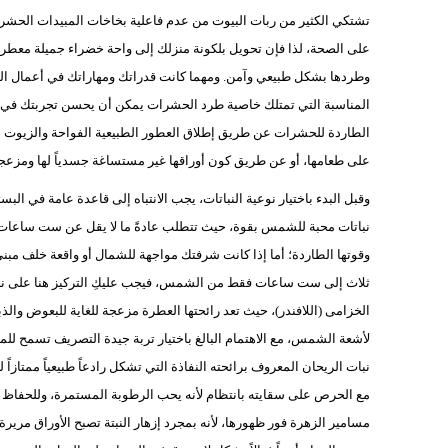
تشتكي الكثير من ربات البيوت من عدم فاعلية بخاخات المبيدات الحشرية 
على الصحة، لذا فإن تحويل بلكونة منزلك إلى واحة خضراء جميلة معطرة
وطردها بشكل طبيعي وآمن. ومهما كانت قدراتك ومهاراتك في أعمال البست
المناسبة التي تمتلك خاصية طرد الحشرات يمكن أن يحسن تجربتك في الج
الطاردة للحشرات عن طريق إطلاق العطور الطبيعية الفواحة والزيوت الأ
على طعامها، أو عن طريق كون أوراقها غير مستساغة جسدياً لها ومزعجة ل
وقبل البدء باختيار نوعية النباتات، يجب الانتباه إلى قاعدة عامة في ال
نباتات محبة للشمس بقوة، حيث تتطلب عادةً ما لا يقل عن ست ساعات كام
وقوتها الطاردة؛ أما إذا كانت شرفتك مواجهة للشمال أو واقعة خلف م
ثلاث إلى ست ساعات فقط من الشمس، فيجب عليكِ التركيز هنا على نبات ا
الخزامى (اللافندر)، حيث تعد رائحتها العطرة مزعجة للغاية للبعوض والذب
لأشعة الشمس، مع الاهتمام البالغ باختيار تربة جيدة التصريف تسمح للمي
نبات الريحان المعروف برائحته النفاذة التي تشكل رادعاً طبيعياً ممت
مع الحرص على سقايته بانتظام لأنه يحب الرطوبة المستمرة، وللحفاظ ع
مسامير الزهرة فور ظهورها، لأنه بمجرد إزهار النبتة تصبح الأوراق مري