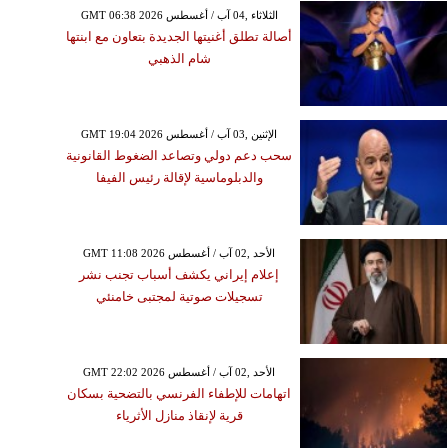
GMT 06:38 2026 الثلاثاء ,04 آب / أغسطس
أصالة تطلق أغنيتها الجديدة بتعاون مع ابنتها
شام الذهبي
GMT 19:04 2026 الإثنين ,03 آب / أغسطس
سحب دعم دولي وتصاعد الضغوط القانونية
والدبلوماسية لإقالة رئيس الفيفا
GMT 11:08 2026 الأحد ,02 آب / أغسطس
إعلام إيراني يكشف أسباب تجنب نشر
تسجيلات صوتية لمجتبى خامنئي
GMT 22:02 2026 الأحد ,02 آب / أغسطس
اتهامات للإطفاء الفرنسي بالتضحية بسكان
قرية لإنقاذ منازل الأثرياء