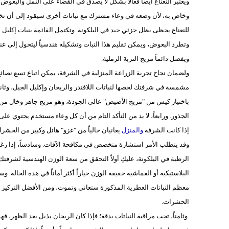
ويعتبر النعناع أيضاً فعالاً بشكل لا يصدق في القضاء على النمل والب
وخاص به، لأن وضعه في وعاء مشترك مع نباتات أخرى سيقود إلى أن تخنق 
للنعناع يحظى بظل جزئي جيد في البلكونة. وتكتمل القائمة بنبات إكليل
وتطرد البعوض، ويمكن تقليم هذا النبات وتشكيله هندسياً ليتحول إلى ع
ويفضل دائماً مزيج التربة الرملية.
ولضمان نجاح تجربة الزراعة المنزلية في الشرفة، يمكن اتباع تسع نصائح 
مشمسة في شرفتك لخصها لنباتات اللافندر والريحان وإكليل الجبل، وثانيها 
باختيار كيس من "مزيج الأصيص" عالي الجودة، وهو مزيج جاهز وخال من ا
الجذور. ورابعاً، لا بد من التأكد التام من أن كل وعاء مستخدم يحتوي على 
إذا كانت الشرفة
والمنزل
يعانيان حالياً من "غزو" هائل وكبير من الحشر
وقد يتطلب الأمر استشارة متخصص في مكافحة الآفات. وسادساً، إذا رغبتِ 
الرطبة في البلكونة، عليكِ أولاً التحقق من سعة الوزن الهندسية لشرفتك
البلاستيكية أو القماشية خفيفة الوزن خياراً أكثر أماناً في هذه الحالة
معظم النباتات العطرية المذكورة ستعاني وتموت، ومن الأفضل التركيز 
الحشرات.
وثامناً، تجب مراقبة النباتات بدقة؛ فإذا كان الريحان يذبل بعد الظهر، فهو 