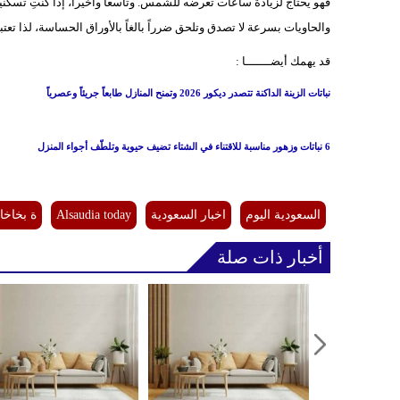
فهو يحتاج لزيادة ساعات تعرضه للشمس. وتاسعاً وأخيراً، إذا كنتِ تسكن
والحاويات بسرعة لا تصدق وتلحق ضرراً بالغاً بالأوراق الحساسة، لذا تعتب
قد يهمك أيضـــــــا :
نباتات الزينة الداكنة تتصدر ديكور 2026 وتمنح المنازل طابعاً جريئاً وعصرياً
6 نباتات وزهور مناسبة للاقتناء في الشتاء تضيف حيوية وتلطّف أجواء المنزل
السعودية اليوم
اخبار السعودية
Alsaudia today
ة بخاخا
أخبار ذات صلة