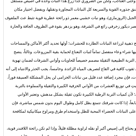
عوض وحتى العناكب، ولكن من الضروري جداً زرع هذا النبات وحده في أصيص مستقل
جذوره القوية والسريعة كل النباتات المجاورة وتقتلها، ويفضل اختيار مكان
 الجبل (الروزماري)، وهو نبات خشبي معمر ذو رائحة عطرية قوية تثبط عث الملفوف
نصر ديكور زخرفي رائع في الشرفة، وهو يزدهر بقوة في الظروف الجافة والحارة
ذهبية لزراعة النباتات الطاردة للحشرات؛ أولها تحديد أكثر الأماكن والمساحات
شراء وعاء منفصل تماماً لنبات النعناع لحماية بقية المزروعات. وثالثاً، ينصح
لتربة الطبيعية الثقيلة مصمم خصيصاً للحاويات وأواني الشرفات لضمان تهوية
ثقوب كافية في القاع لتصريف المياه الزائدة. وخامساً، يجب الحذر والانتباه إلى أنه
ات، فإن مجرد إضافة عدد قليل من نباتات الخزامى لن يحل المشكلة العميقة فوراً،
في توزيع العشرات من الأواني الخزفية الكبيرة والثقيلة والمملوءة بالتربة
؛ لأن كميات التربة الرطبة الكبيرة تكون ثقيلة بشكل مدهش، وتعتبر الأواني
. وسابعاً، إذا كانت شرفتك تتمتع بظل كامل وطوال اليوم بدون شمس مباشرة، فإن
على النباتات الخضراء المحبة للظل واستخدام طرق ومراوح ميكانيكية لمكافحة
يحتاج إلى إصيص أكبر أو نقله لزاوية مظللة قليلاً، وإذا لم تكن رائحة اللافندر قوية،