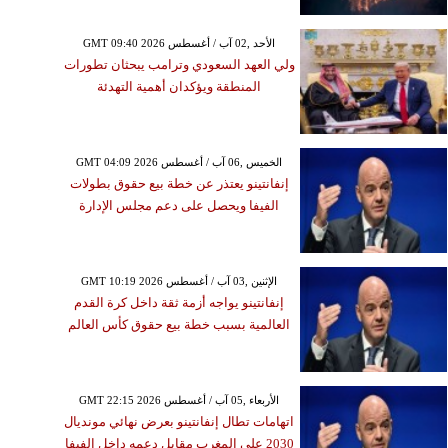
GMT 09:40 2026 الأحد ,02 آب / أغسطس
ولي العهد السعودي وترامب يبحثان تطورات
المنطقة ويؤكدان أهمية التهدئة
GMT 04:09 2026 الخميس ,06 آب / أغسطس
إنفانتينو يعتذر عن خطة بيع حقوق بطولات
الفيفا ويحصل على دعم مجلس الإدارة
GMT 10:19 2026 الإثنين ,03 آب / أغسطس
إنفانتينو يواجه أزمة ثقة داخل كرة القدم
العالمية بسبب خطة بيع حقوق كأس العالم
GMT 22:15 2026 الأربعاء ,05 آب / أغسطس
اتهامات تطال إنفانتينو بعرض نهائي مونديال
2030 على المغرب مقابل دعمه داخل الفيفا