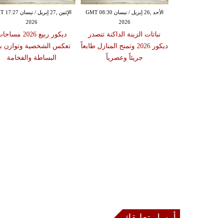
الثلاثاء ,14 إبريل / نيسان GMT 09:26
الأحد ,26 إبريل / نيسان GMT 08:30
الإثنين ,27 إبريل / نيسان
2026
2026
20
سية في منزلك
نباتات الزينة الداكنة تتصدر
ديكور ربيع 2026 مساح
نظيف منتظم
ديكور 2026 وتمنح المنازل طابعاً
تعكس الشخصية وتوازن ب
جريئاً وعصرياً
البساطة والفخامة
أرسل تعليقك