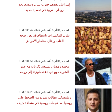
إسرائيل تقصف جنوب لبنان وتتقدم نحو
زوطر الغربية في تصعيد جديد
GMT 05:47 2026 السبت ,08 آب / أغسطس
تناول المكسرات بانتظام قد يعزز صحة
القلب ويقلل مخاطر الأمراض
GMT 06:52 2026 السبت ,08 آب / أغسطس
محمد رمضان يستعيد ذكرياته مع عمر
الشريف ويهدي «عشماوي» إلى روحه
GMT 14:28 2026 السبت ,08 آب / أغسطس
زيلينسكي يطالب بمزيد من الضغط على
روسيا بعد هجمات روسية في منطقة كييف