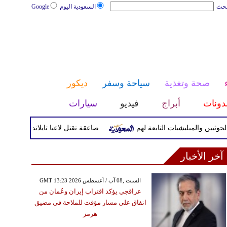
بحث
السعودية اليوم
Google
صحة وتغذية
سياحة وسفر
ديكور
دونات
أبراج
فيديو
سيارات
والميليشيات التابعة لهم
صاعقة تقتل لاعبا تايلانديا وتصيب 12 آخرين خلال مباراة
آخر الأخبار
GMT 13:23 2026 السبت ,08 آب / أغسطس
عراقجي يؤكد اقتراب إيران وعُمان من
اتفاق على مسار مؤقت للملاحة في مضيق
هرمز