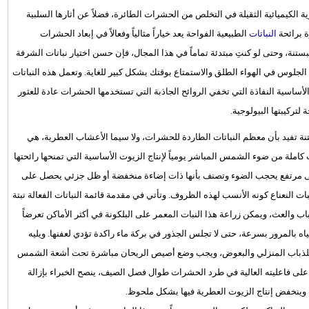
الكيميائية الثقيلة في التخلص من الحشرات الطائرة، فضلاً عن أثارها السلبية
 برائحة
النباتات
الطبيعية الفواحة يعد خياراً مثالياً وفعالاً في إبعاد الحشرات
نة، وحتى لو كنتِ مبتدئة تماماً في هذا المجال، فإن حسن اختيار نباتات الشرفة
لوس في الهواء الطلق والاستمتاع بوقتك بشكل كبير للغاية. وتعمل هذه النباتات
ساسية النفاذة التي تخفي الروائح الجاذبة التي تستخدمها الحشرات عادة للعثور
تركيبتها البيولوجية.
بستنة تفيد بأن معظم النباتات الطاردة للحشرات، ولا سيما الأعشاب العطرية، هي
لة من ضوء الشمس المباشر يومياً لإنتاج الزيوت الأساسية التي تمنحها رائحتها
بنى مرتفع يحجب الضوء وتصنف بأنها ذات إضاءة منخفضة أو ظل جزئي يحصل على
لنعناع كونه الأنسب لهذه الظروف. وتأتي في مقدمة قائمة النباتات الفعالة نبتة
اب والعث، ويمكن زراعة هذا النبات المعمر على البلكونة في أكثر الأماكن تعرضاً
اه بالمرور بسرعة، حتى لا تجلس الجذور في بركة ماء راكدة تؤدي لعفنها. ويليه
ازاً للذباب المنزلي والبعوض، ويجب وضع أصيص الريحان مباشرة تحت أشعة الشمس
لى فاعليته العالية في طرد الحشرات طوال فصل الصيف، ينصح الخبراء بإزالة
رة وينخفض إنتاج الزيوت العطرية فيها بشكل ملحوظ.