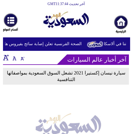
آخر تحديث GMT11:37:44
الرئيسية
أخبارعاجلة
رياضة
الصحة الفرنسية تعلن إصابة سائح بفيروس هانتا بعد
ثقافة
آخر أخبار عالم السيارات
إقتصاد
فن
سيارة نيسان إكستيرا 2021 تشعل السوق السعودية بمواصفاتها
التنافسية
وموسيقى
أزياء
صحة
وتغذية
سياحة