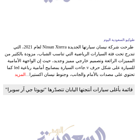
وسفر
ديكور
أخبار
طوكيو-السعودية اليوم
إعلام
طرحت شركة نيسان سيارتها الجديدة Nissan Xterra لعام 2021، التي
تندرج تحت فئة السيارات الرياضية التي تناسب الشباب، مزودة بالكثير من
تعليم
المميزات الرائعة وتصميم خارجي مميز وجديد، حيث إن الواجهة الأمامية
للسيارة على شكل حرف v.جاءت السيارة بمصابيح أمامية رباعية led كما
مرأة
تحتوي على مصدات بالأمام والجانب، وجنوط نيسان اكستيرا...
المزيد
علوم
قائمة بأغلى سيارات أنتجتها اليابان تتصدّرها "تويوتا جي آر سوبرا"
وتكنولوجيا
بيئة
مدوَّنات
أبراج