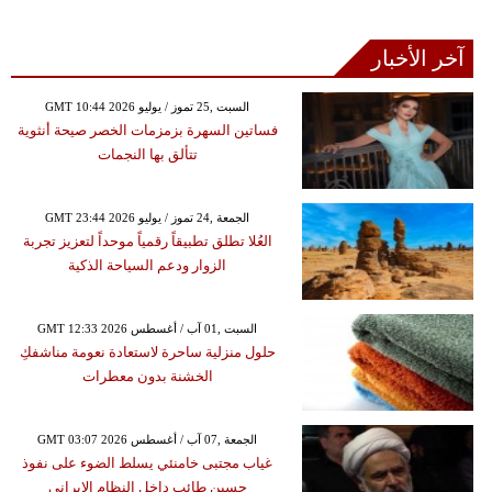
آخر الأخبار
GMT 10:44 2026 السبت ,25 تموز / يوليو
فساتين السهرة بزمزمات الخصر صيحة أنثوية
تتألق بها النجمات
GMT 23:44 2026 الجمعة ,24 تموز / يوليو
العُلا تطلق تطبيقاً رقمياً موحداً لتعزيز تجربة
الزوار ودعم السياحة الذكية
GMT 12:33 2026 السبت ,01 آب / أغسطس
حلول منزلية ساحرة لاستعادة نعومة مناشفكِ
الخشنة بدون معطرات
GMT 03:07 2026 الجمعة ,07 آب / أغسطس
غياب مجتبى خامنئي يسلط الضوء على نفوذ
حسين طائب داخل النظام الإيراني