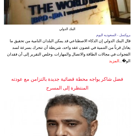
البنك الدولي
بروكسل - السعوديه اليوم
قال البنك الدولي إن الذكاء الاصطناعي قد يمكن البلدان النامية من تحقيق ما
يعادل قرناً من التنمية في غضون عقد واحد، شريطة أن تتحرك بسرعة لسد
الفجوات في مجالات الطاقة والاتصال والمهارات. وخلص التقرير إلى أن فقدان
الو�...
المزيد
فضل شاكر يواجه محطة قضائية جديدة بالتزامن مع عودته
المنتظرة إلى المسرح