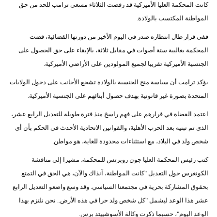
كانت المحكمة العليا الأميركية قد رفضت الثلاثاء مسعى ترامب للحد من حق
فيديو
المواطنة المكتسب بالولادة.
سيارات
ففي قرار طال انتظاره صدر في اليوم الأخير من دورتها القضائية، قضت
المحكمة بغالبية ستة أصوات في مقابل ثلاثة، بالإبقاء على حق الحصول على
الجنسية الأميركية تقريبا لجميع المولودين على الأراضي الأميركية.
يؤكد ترامب أن سياسة منح الجنسية بالولادة تشجع الأجانب على دخول الولايات
المتحدة بصورة غير قانونية بهدف حصول أبنائهم على الجنسية الأميركية.
اعتمد القضاة في قرارهم على فهم راسخ منذ فترة طويلة للتعديل الرابع عشر،
الذي تم تبنيه بعد الحرب الأهلية، والقوانين الاتحادية الأحدث في الحكم بأن أي
شخص ولد في البلاد، مع استثناءات محدودة للغاية، هو مواطن.
كتب رئيس المحكمة العليا جون روبرتس للمحكمة، مشيرا إلى مناقشة
الكونغرس حول التعديل "كانت المواطنة، آنذاك والآن، هي الحق في التمتع
بحقوق المشاركة بحرية في مجتمعنا السياسي. وقد وسع واضعو التعديل الرابع
عشر هذا الوعد ليشمل "كل شخص ولد حرا في هذه الأرض.. نحن نلتزم بهذا
الوعد اليوم"، حسبما ذكرت وكالة الأسوشييتد برس.