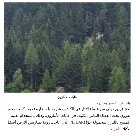
غابات الأمازون
واشنطن ـ السعودية اليوم
نجح فريق دولي من علماء الآثار في الكشف عن بقايا حضارة قديمة كانت مخفية
لقرون تحت الغطاء النباتي الكثيف في غابات الأمازون، وذلك باستخدام تقنية
المسح بالليزر المحمولة جوًا (LiDAR)، التي أتاحت رؤية تضاريس الأرض أسفل
الأ�...
المزيد