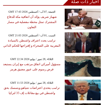
أخبار ذات صلة
GMT 17:43 2026 الجمعة ,07 آب / أغسطس
شهباز شريف يؤكد أن اتفاقية مكة للدفاع
المشترك تمثل محطة مفصلية في مسار
التعاون
GMT 21:03 2026 السبت ,01 آب / أغسطس
ترامب يجدد اعتراف واشنطن بالسيادة
المغربية على الصحراء و إقتراحها للحكم الذاتي
GMT 22:34 2026 الثلاثاء ,28 تموز / يوليو
مسؤول أميركي اتفاق مرتقب مع إيران يستبعد
فرض رسوم على عبور مضيق هرمز
GMT 11:53 2026 الثلاثاء ,28 تموز / يوليو
ترامب يتحدى اعتراضات نتنياهو ويتمسك بحق
واشنطن في بيع مقاتلات إف 35 لتركيا