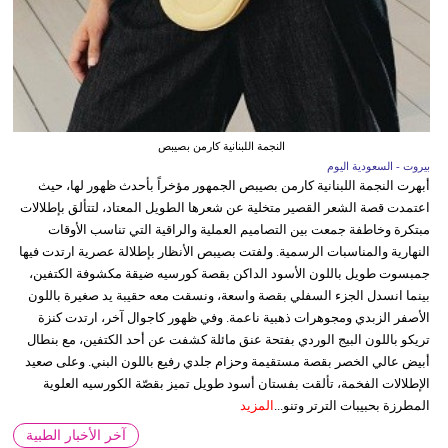
النجمة اللبنانية كارمن بصيبص
بيروت - السعودية اليوم
أبهرت النجمة اللبنانية كارمن بصيبص الجمهور مؤخراً بأحدث ظهور لها، حيث
اعتمدت قصة الشعر القصير متخلية عن شعرها الطويل المعتاد، لتتألق بإطلالات
مبتكرة وخاطفة جمعت بين التصاميم العملية والراقية التي تناسب الأوقات
النهارية والمناسبات الرسمية. ولفتت بصيبص الأنظار بإطلالة عصرية ارتدت فيها
جمبسوت طويل باللون الأسود الداكن بقصة كورسيه ضيقة مكشوفة الكتفين،
بينما انسدل الجزء السفلي بقصة واسعة، ونسقت معه حقيبة يد صغيرة باللون
الأصفر الزبدي ومجوهرات ذهبية ناعمة. وفي ظهور كاجوال آخر، ارتدت كنزة
تريكو باللون البيج الوردي بفتحة عنق مائلة كشفت عن أحد الكتفين، مع بنطال
أبيض عالي الخصر بقصة مستقيمة وحزام جلدي رفيع باللون البني. وعلى صعيد
الإطلالات الفخمة، تألقت بفستان أسود طويل تميز بقصّة الكورسيه العلوية
المطرزة بحبيبات الترتر وتنو...
المزيد
آخر الأخبار الطبية