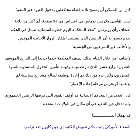
كان من الممكن أن يسمح ثلاثة قضاة محافظين بدخول القيود حيز التنفيذ.
كتب القاضي كلارنس توماس في اعتراض من 91 صفحة، أي أكثر من ثلاثة
أضعاف رأي روبرتس: "تتخذ المحكمة اليوم خطوة استثنائية تتمثل في الحكم
بعدم دستورية أمر الرئيس الذي يستثني أطفال الزوار الأجانب المؤقتين
والأجانب غير الشرعيين من الجنسية".
وأضاف "من خلال القيام بذلك، تضيف المحكمة حكما جديدا إلى التاريخ المؤسف
للتعديل الرابع عشر، الذي تم تصميمه وفهمه لتأمين الحقوق المتساوية للسود
المحررين، ولكن بدلا من ذلك تم إعادة توظيفه لصالح مشاريع سياسية لم
يدعمها كونجرس مرحلة إعادة الإعمار".
كان العديد من المحاكم الابتدائية قد أوقف القيود التي فرضها الرئيس الجمهوري
ولم تدخل حيز التنفيذ في أي مكان في الولايات المتحدة.
قد يهمك أيضــــــــــــــا
القضاء الأميركي يثبت حكم تعويض الكاتبة إي جين كارول ضد ترامب