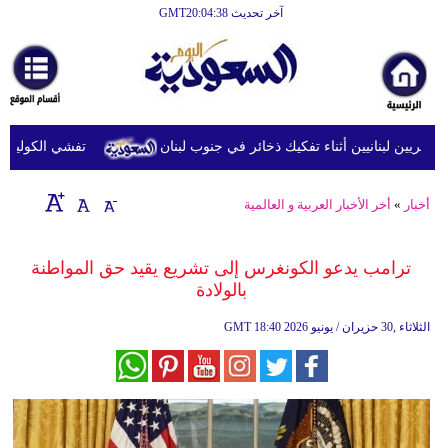
آخر تحديث GMT20:04:38
الرئيسية
أخبارعاجلة
رياضة
ريين لبنانيين أثناء تفكيك ذخائر في جنوب لبنان
تفشي الكوليرا في تشاد
ثقافة
إقتصاد
أخبار
»
أخر الأخبار العربية و العالمية
فن
ترامب يدعو الكونغرس إلى تشريع يقيد حق المواطنة
وموسيقى
بالولادة
أزياء
18:40 2026 الثلاثاء ,30 حزيران / يونيو
GMT
صحة
وتغذية
سياحة