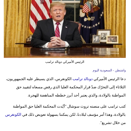
وسفر
ديكور
أخبار
إعلام
تعليم
الرئيس الأميركي دونالد ترامب
مرأة
واشنطن - السعودية اليوم
دعا الرئيس الأميركي
دونالد ترامب
الكونغرس، الذي يسيطر عليه الجمهوريون،
علوم
الثلاثاء إلى التحرّك ضدّ قرار المحكمة العليا الذي رفض مسعاه لتقييد حق
وتكنولوجيا
المواطنة بالولادة، والذي يعتبر أحد أبرز خططه المناهضة للهجرة.
بيئة
كتب ترامب على منصته تروث سوشال "أيّدت المحكمة العليا حق المواطنة
مدوَّنات
بالولادة، وهذا أمر مؤسف لبلادنا، لكن يمكننا بسهولة تعويض ذلك في
الكونغرس
من خلال تشريع".
أبراج