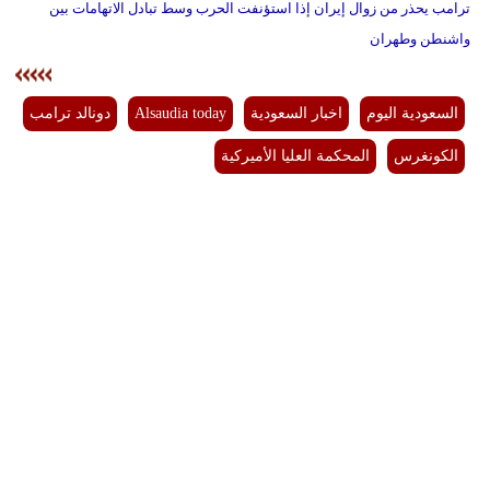
ترامب يحذر من زوال إيران إذا استؤنفت الحرب وسط تبادل الاتهامات بين
واشنطن وطهران
السعودية اليوم
اخبار السعودية
Alsaudia today
دونالد ترامب
الكونغرس
المحكمة العليا الأميركية