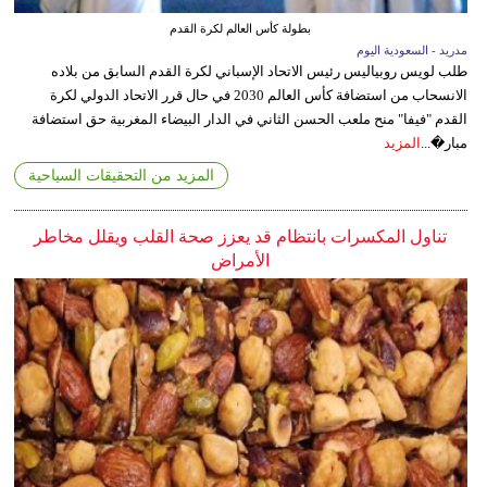
بطولة كأس العالم لكرة القدم
مدريد - السعودية اليوم
طلب لويس روبياليس رئيس الاتحاد الإسباني لكرة القدم السابق من بلاده
الانسحاب من استضافة كأس العالم 2030 في حال قرر الاتحاد الدولي لكرة
القدم "فيفا" منح ملعب الحسن الثاني في الدار البيضاء المغربية حق استضافة
مبار�...
المزيد
المزيد من التحقيقات السياحية
تناول المكسرات بانتظام قد يعزز صحة القلب ويقلل مخاطر
الأمراض