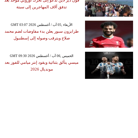
فون دير لاين تدعو إلى تحرك أوروبي موحد بعد
تدفق آلاف المهاجرين إلى سبتة
GMT 03:07 2026 الأربعاء ,05 آب / أغسطس
طرابزون سبور يعلن بدء مفاوضات لضم محمد
صلاح ويترقب وصوله إلى إسطنبول
GMT 09:30 2026 الخميس ,06 آب / أغسطس
ميسي يتألق بثنائية ويقود إنتر ميامي للفوز بعد
مونديال 2026