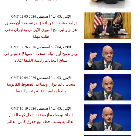
GMT 02:03 2026 الإثنين ,03 آب / أغسطس
ترامب يتحدث عن اتفاق مرتقب بشأن مضيق
هرمز والبرنامج النووي الإيراني وطهران تنفي
طلب مهلة
GMT 02:26 2026 الثلاثاء ,04 آب / أغسطس
ويلز تصبح أول دولة تسحب دعمها لإنفانتينو في
سباق انتخابات رئاسة الفيفا 2027
GMT 19:04 2026 الإثنين ,03 آب / أغسطس
سحب دعم دولي وتصاعد الضغوط القانونية
والدبلوماسية لإقالة رئيس الفيفا
GMT 10:19 2026 الإثنين ,03 آب / أغسطس
إنفانتينو يواجه أزمة ثقة داخل كرة القدم
العالمية بسبب خطة بيع حقوق كأس العالم