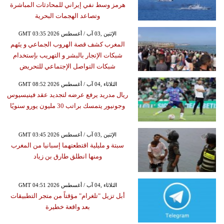
هرمز وسط نفي إيراني للمحادثات المباشرة
وتصاعد الهجمات البحرية
GMT 03:35 2026 الإثنين ,03 آب / أغسطس
المغرب كشف قصة الهروب الجماعي و يتَهم
شبكات الإتجار بالبشر و التهريب بإستخدام
شبكات التواصل الإجتماعي للتحريض
GMT 08:52 2026 الثلاثاء ,04 آب / أغسطس
ريال مدريد يرفع عرضه لتجديد عقد فينيسيوس
وجونيور يتمسك براتب 30 مليون يورو سنويًا
GMT 03:45 2026 الإثنين ,03 آب / أغسطس
سبتة و مليلية اقتطعتهما إسبانيا من المغرب
ومنها انطلق طارق بن زياد
GMT 04:51 2026 الثلاثاء ,04 آب / أغسطس
أبل تزيل "تلغرام" مؤقتاً من متجر التطبيقات
بعد واقعة خطيرة