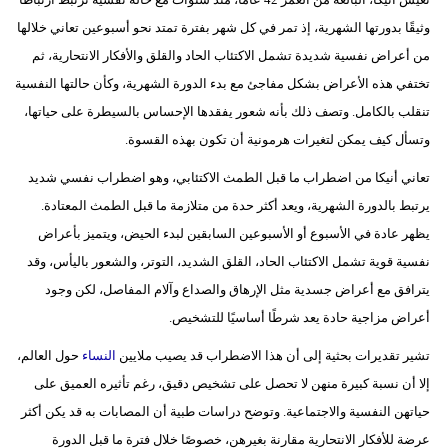
فيديو
وثيقًا بدورتها الشهرية، إذ تمر في كل شهر بفترة تمتد نحو أسبوعين تعاني خلالها
من أعراض نفسية شديدة تشمل الاكتئاب الحاد والقلق والأفكار الانتحارية، ثم
سيارات
تختفي هذه الأعراض بشكل مفاجئ مع بدء الدورة الشهرية، وكأن حالتها النفسية
تنقلب بالكامل. وتصف ذلك بأنه شعور يفقدها الإحساس بالسيطرة على حياتها،
وتسأل كيف يمكن لتغيرات هرمونية أن تكون بهذه القسوة.
تعاني أنيكا من اضطراب ما قبل الطمث الاكتئابي، وهو اضطراب نفسي شديد
يرتبط بالدورة الشهرية، ويعد أكثر حدة من متلازمة ما قبل الطمث المعتادة.
يظهر عادة في الأسبوع أو الأسبوعين السابقين لبدء الحيض، ويتميز بأعراض
نفسية قوية تشمل الاكتئاب الحاد، القلق الشديد، التوتر، والشعور باليأس، وقد
يترافق مع أعراض جسدية مثل الإرهاق والصداع وآلام المفاصل، لكن وجود
أعراض مزاجية حادة يعد شرطًا أساسيًا للتشخيص.
تشير تقديرات بحثية إلى أن هذا الاضطراب قد يصيب ملايين
النساء
حول العالم،
إلا أن نسبة كبيرة منهن لا تحصل على تشخيص دقيق، رغم تأثيره العميق على
حياتهن النفسية والاجتماعية. وتوضح دراسات طبية أن المصابات به قد يكن أكثر
عرضة للأفكار الانتحارية مقارنة بغيرهن، خصوصًا خلال فترة ما قبل الدورة