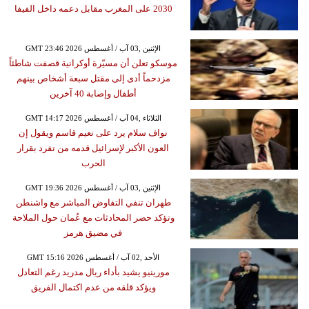
2030 على المغرب مقابل دعمه داخل الفيفا
GMT 23:46 2026 الإثنين ,03 آب / أغسطس
موسكو تعلن أن مسيّرة أوكرانية قصفت شاطئاً
مزدحماً أدى إلى مقتل سبعة أشخاص بينهم
أطفال وإصابة 40 آخرين
GMT 14:17 2026 الثلاثاء ,04 آب / أغسطس
نواف سلام يرد على نعيم قاسم ويقول إن
العون الأكبر لإسرائيل قدمه من تفرد بقرار
الحرب
GMT 19:36 2026 الإثنين ,03 آب / أغسطس
طهران تنفي التفاوض المباشر مع واشنطن
وتؤكد حصر المحادثات مع عُمان حول الملاحة
في مضيق هرمز
GMT 15:16 2026 الأحد ,02 آب / أغسطس
مورينيو يشيد بأداء ريال مدريد رغم التعادل
ويؤكد قلقه من عدم اكتمال الفريق