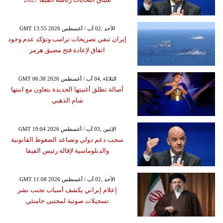
GMT 13:55 2026 الأحد ,02 آب / أغسطس
إيران تنفي تصريحات ترامب وتؤكد عدم وجود
اتفاق لإعادة فتح مضيق هرمز
GMT 06:38 2026 الثلاثاء ,04 آب / أغسطس
أصالة تطلق أغنيتها الجديدة بتعاون مع ابنتها
شام الذهبي
GMT 19:04 2026 الإثنين ,03 آب / أغسطس
سحب دعم دولي وتصاعد الضغوط القانونية
والدبلوماسية لإقالة رئيس الفيفا
GMT 11:08 2026 الأحد ,02 آب / أغسطس
إعلام إيراني يكشف أسباب تجنب نشر
تسجيلات صوتية لمجتبى خامنئي