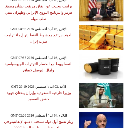
ترامب يتحدث عن اتفاق مرتقب بشأن مضيق
هرمز والبرنامج النووي الإيراني وطهران تنفي
طلب مهلة
GMT 08:36 2026 الإثنين ,03 آب / أغسطس
الذهب يرتفع مع هبوط النفط إثر إرجاء ترامب
ضرب إيران
GMT 07:57 2026 الإثنين ,03 آب / أغسطس
النفط يهبط مع انحسار التوترات الجيوسياسية
وآمال التوصل لاتفاق
GMT 20:19 2026 الأحد ,02 آب / أغسطس
وزيرا خارجية السعودية وإيران يبحثان جهود
خفض التصعيد
GMT 02:26 2026 الثلاثاء ,04 آب / أغسطس
ويلز تصبح أول دولة تسحب دعمها لإنفانتينو في
سباق انتخابات رئاسة الفيفا 2027