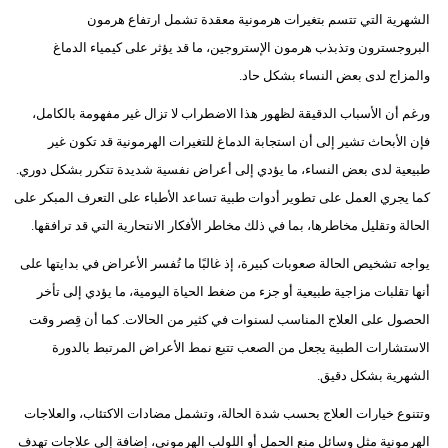
الشهرية التي تتسم بتغيرات هرمونية معقدة تشمل ارتفاع هرمون
البروجسترون وتذبذب هرمون الإستروجين، ما قد يؤثر على كيمياء الدماغ
والمزاج لدى بعض النساء بشكل حاد.
ورغم أن الأسباب الدقيقة لظهور هذا الاضطراب لا تزال غير مفهومة بالكامل،
فإن الأبحاث تشير إلى أن استجابة الدماغ للتغيرات الهرمونية قد تكون غير
طبيعية لدى بعض النساء، ما يؤدي إلى أعراض نفسية شديدة تتكرر بشكل دوري.
كما يجري العمل على تطوير أدوات طبية تساعد الأطباء على التعرف المبكر على
الحالة وتقليل مخاطرها، بما في ذلك مخاطر الأفكار الانتحارية التي قد ترافقها.
يواجه تشخيص الحالة صعوبات كبيرة، إذ غالبًا ما تُفسر الأعراض في بدايتها على
أنها تقلبات مزاجية طبيعية أو جزء من ضغط الحياة اليومية، ما يؤدي إلى تأخر
الحصول على العلاج المناسب لسنوات في كثير من الحالات. كما أن قِصر وقت
الاستشارات الطبية يجعل من الصعب تتبع نمط الأعراض المرتبط بالدورة
الشهرية بشكل دقيق.
وتتنوع خيارات العلاج بحسب شدة الحالة، وتشمل مضادات الاكتئاب، والعلاجات
الهرمونية مثل وسائل منع الحمل أو اللولب الهرموني، إضافة إلى علاجات تهدف