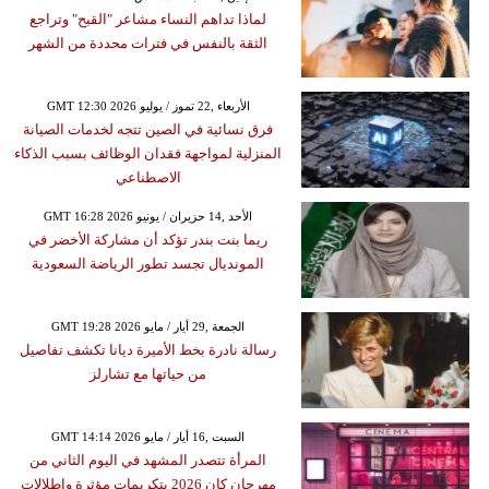
لماذا تداهم النساء مشاعر "القبح" وتراجع
الثقة بالنفس في فترات محددة من الشهر
GMT 12:30 2026 الأربعاء ,22 تموز / يوليو
فرق نسائية في الصين تتجه لخدمات الصيانة
المنزلية لمواجهة فقدان الوظائف بسبب الذكاء
الاصطناعي
GMT 16:28 2026 الأحد ,14 حزيران / يونيو
ريما بنت بندر تؤكد أن مشاركة الأخضر في
المونديال تجسد تطور الرياضة السعودية
GMT 19:28 2026 الجمعة ,29 أيار / مايو
رسالة نادرة بخط الأميرة ديانا تكشف تفاصيل
من حياتها مع تشارلز
GMT 14:14 2026 السبت ,16 أيار / مايو
المرأة تتصدر المشهد في اليوم الثاني من
مهرجان كان 2026 بتكريمات مؤثرة وإطلالات