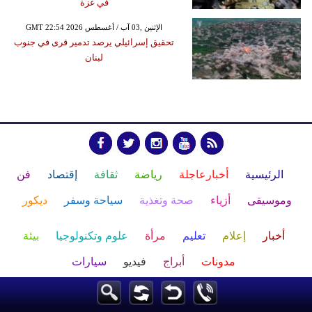
في غزة
GMT 22:54 2026 الإثنين ,03 آب / أغسطس
تحقيق إسرائيلي يرصد تدمير قرى في جنوب
لبنان
الرئيسية
أخبارعاجلة
رياضة
ثقافة
إقتصاد
فن
وموسيقى
أزياء
صحة وتغذية
سياحة وسفر
ديكور
أخبار
إعلام
تعليم
مرأة
علوم وتكنولوجيا
بيئة
مدونات
أبراج
فيديو
سيارات
Maintained and developed by Arabs Today Group SAL
جميع الحقوق محفوظة لمجموعة العرب اليوم الاعلامية 2025 ©