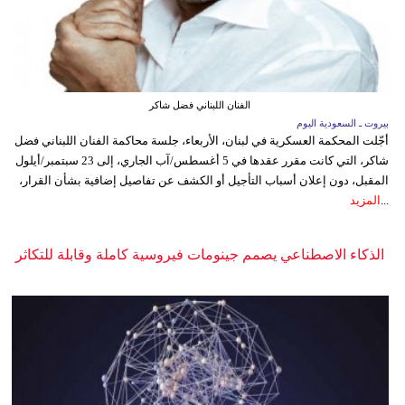
الفنان اللبناني فضل شاكر
بيروت ـ السعودية اليوم
أجّلت المحكمة العسكرية في لبنان، الأربعاء، جلسة محاكمة الفنان اللبناني فضل
شاكر، التي كانت مقرر عقدها في 5 أغسطس/آب الجاري، إلى 23 سبتمبر/أيلول
المقبل، دون إعلان أسباب التأجيل أو الكشف عن تفاصيل إضافية بشأن القرار،
...
المزيد
الذكاء الاصطناعي يصمم جينومات فيروسية كاملة وقابلة للتكاثر