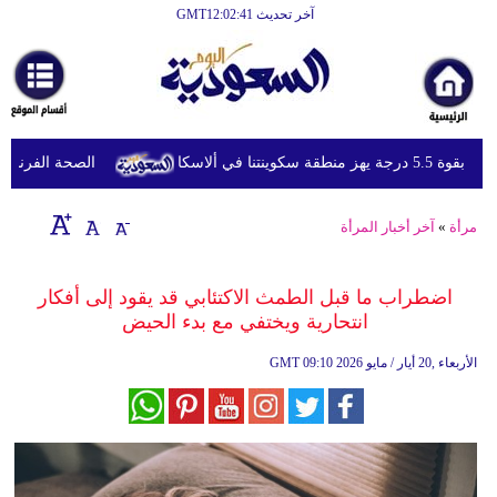
آخر تحديث GMT12:02:41
الرئيسية
أخبارعاجلة
رياضة
 منطقة سكوينتنا في ألاسكا
الصحة الفرنسية تعل
ثقافة
إقتصاد
مرأة
»
آخر أخبار المرأة
فن
اضطراب ما قبل الطمث الاكتئابي قد يقود إلى أفكار
وموسيقى
انتحارية ويختفي مع بدء الحيض
أزياء
09:10 2026 الأربعاء ,20 أيار / مايو
GMT
صحة
وتغذية
سياحة