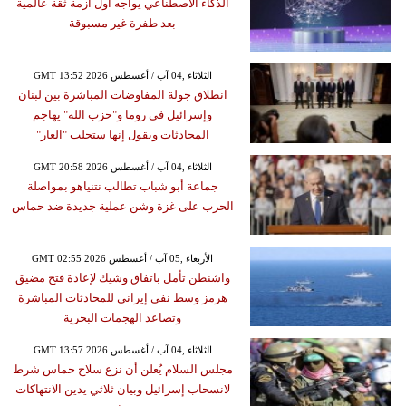
الذكاء الاصطناعي يواجه أول أزمة ثقة عالمية
بعد طفرة غير مسبوقة
GMT 13:52 2026 الثلاثاء ,04 آب / أغسطس
انطلاق جولة المفاوضات المباشرة بين لبنان
وإسرائيل في روما و"حزب الله" يهاجم
المحادثات ويقول إنها ستجلب "العار"
GMT 20:58 2026 الثلاثاء ,04 آب / أغسطس
جماعة أبو شباب تطالب نتنياهو بمواصلة
الحرب على غزة وشن عملية جديدة ضد حماس
GMT 02:55 2026 الأربعاء ,05 آب / أغسطس
واشنطن تأمل باتفاق وشيك لإعادة فتح مضيق
هرمز وسط نفي إيراني للمحادثات المباشرة
وتصاعد الهجمات البحرية
GMT 13:57 2026 الثلاثاء ,04 آب / أغسطس
مجلس السلام يُعلن أن نزع سلاح حماس شرط
لانسحاب إسرائيل وبيان ثلاثي يدين الانتهاكات