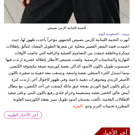
النجمة اللبنانية كارمن بصيبص
بيروت - السعودية اليوم
أبهرت النجمة اللبنانية كارمن بصيبص الجمهور مؤخراً بأحدث ظهور لها، حيث
اعتمدت قصة الشعر القصير متخلية عن شعرها الطويل المعتاد، لتتألق بإطلالات
مبتكرة وخاطفة جمعت بين التصاميم العملية والراقية التي تناسب الأوقات
النهارية والمناسبات الرسمية. ولفتت بصيبص الأنظار بإطلالة عصرية ارتدت فيها
جمبسوت طويل باللون الأسود الداكن بقصة كورسيه ضيقة مكشوفة الكتفين،
بينما انسدل الجزء السفلي بقصة واسعة، ونسقت معه حقيبة يد صغيرة باللون
الأصفر الزبدي ومجوهرات ذهبية ناعمة. وفي ظهور كاجوال آخر، ارتدت كنزة
تريكو باللون البيج الوردي بفتحة عنق مائلة كشفت عن أحد الكتفين، مع بنطال
أبيض عالي الخصر بقصة مستقيمة وحزام جلدي رفيع باللون البني. وعلى صعيد
الإطلالات الفخمة، تألقت بفستان أسود طويل تميز بقصّة الكورسيه العلوية
المطرزة بحبيبات الترتر وتنو...
المزيد
آخر الأخبار الطبية
آخر الأخبار