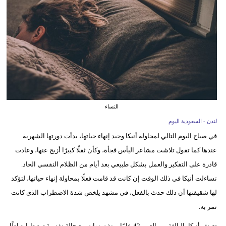
وسفر
ديكور
أخبار
إعلام
تعليم
النساء
مرأة
لندن - السعودية اليوم
في صباح اليوم التالي لمحاولة أنيكا وحيد إنهاء حياتها، بدأت دورتها الشهرية.
علوم
عندها كما تقول تلاشت مشاعر اليأس فجأة، وكأن ثقلًا كبيرًا أزيح عنها، وعادت
وتكنولوجيا
قادرة على التفكير والعمل بشكل طبيعي بعد أيام من الظلام النفسي الحاد.
بيئة
تساءلت أنيكا في ذلك الوقت إن كانت قد قامت فعلًا بمحاولة إنهاء حياتها، لتؤكد
لها شقيقتها أن ذلك حدث بالفعل، في مشهد يلخص شدة الاضطراب الذي كانت
مدوَّنات
تمر به.
أبراج
تعيش أنيكا، البالغة من العمر 42 عامًا، منذ سنوات مع حالة نفسية ترتبط ارتباطًا