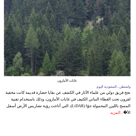
غابات الأمازون
واشنطن ـ السعودية اليوم
نجح فريق دولي من علماء الآثار في الكشف عن بقايا حضارة قديمة كانت مخفية
لقرون تحت الغطاء النباتي الكثيف في غابات الأمازون، وذلك باستخدام تقنية
المسح بالليزر المحمولة جوًا (LiDAR)، التي أتاحت رؤية تضاريس الأرض أسفل
الأ�...
المزيد