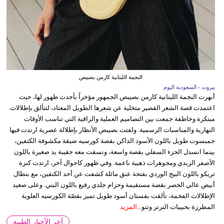
النجمة اللبنانية كارمن بصيبص
بيروت - السعودية اليوم
أبهرت النجمة اللبنانية كارمن بصيبص الجمهور مؤخراً بأحدث ظهور لها، حيث
اعتمدت قصة الشعر القصير متخلية عن شعرها الطويل المعتاد، لتتألق بإطلالات
مبتكرة وخاطفة جمعت بين التصاميم العملية والراقية التي تناسب الأوقات
النهارية والمناسبات الرسمية. ولفتت بصيبص الأنظار بإطلالة عصرية ارتدت فيها
جمبسوت طويل باللون الأسود الداكن بقصة كورسيه ضيقة مكشوفة الكتفين،
بينما انسدل الجزء السفلي بقصة واسعة، ونسقت معه حقيبة يد صغيرة باللون
الأصفر الزبدي ومجوهرات ذهبية ناعمة. وفي ظهور كاجوال آخر، ارتدت كنزة
تريكو باللون البيج الوردي بفتحة عنق مائلة كشفت عن أحد الكتفين، مع بنطال
أبيض عالي الخصر بقصة مستقيمة وحزام جلدي رفيع باللون البني. وعلى صعيد
الإطلالات الفخمة، تألقت بفستان أسود طويل تميز بقصّة الكورسيه العلوية
المطرزة بحبيبات الترتر وتنو...
المزيد
آخر الأخبار الطبية