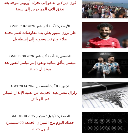
فون دير لاين تدعو إلى تحرك أوروبي موحد بعد
تدفق آلاف المهاجرين إلى سبتة
GMT 03:07 2026 الأربعاء ,05 آب / أغسطس
طرابزون سبور يعلن بدء مفاوضات لضم محمد
صلاح ويترقب وصوله إلى إسطنبول
GMT 09:30 2026 الخميس ,06 آب / أغسطس
ميسي يتألق بثنائية ويقود إنتر ميامي للفوز بعد
مونديال 2026
GMT 20:14 2026 الإثنين ,03 آب / أغسطس
زلزال مصر يعيد الحديث عن تقنية الإنذار المبكر
عبر الهواتف
GMT 06:10 2025 الجمعة ,05 أيلول / سبتمبر
حظك اليوم برج الميزان الجمعة 05 سبتمبر/
أيلول 2025