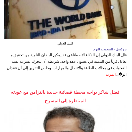
البنك الدولي
بروكسل - السعوديه اليوم
قال البنك الدولي إن الذكاء الاصطناعي قد يمكن البلدان النامية من تحقيق ما
يعادل قرناً من التنمية في غضون عقد واحد، شريطة أن تتحرك بسرعة لسد
الفجوات في مجالات الطاقة والاتصال والمهارات. وخلص التقرير إلى أن فقدان
الو�...
المزيد
فضل شاكر يواجه محطة قضائية جديدة بالتزامن مع عودته
المنتظرة إلى المسرح