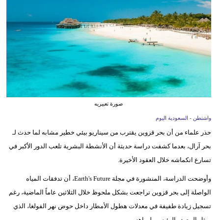
وسفر
ديكور
أخبار
إعلام
تعليم
صورة تعبيريه
مرأة
واشنطن - السعودية اليوم
حذر علماء من أن بحر قزوين يقترب من سيناريو بيئي خطير مشابه لما حدث لـ
علوم
بحر آرال، بعدما كشفت دراسة حديثة أن الأنشطة البشرية تلعب الدور الأكبر في
وتكنولوجيا
تسارع انكماشه خلال العقود الأخيرة.
بيئة
وأوضحت الدراسة، المنشورة في مجلة Earth's Future، أن تدفقات المياه
مدوَّنات
الواصلة إلى بحر قزوين تراجعت بشكل ملحوظ خلال الثلاثين عاماً الماضية، رغم
تسجيل زيادة طفيفة في معدلات هطول الأمطار داخل حوض نهر الفولغا، الذي
أبراج
يمثل المصدر الرئيسي لمياهه.