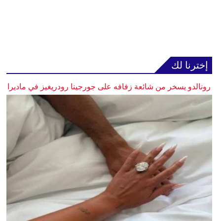
إخترنا لك
رونالدو يسخر من شائعة زفافه على جورجينا رودريغيز في ماديرا