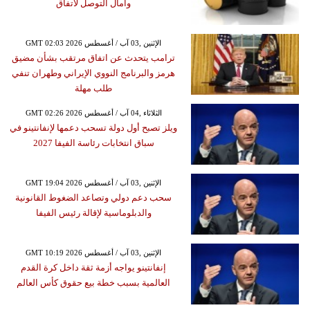
وآمال التوصل لاتفاق
GMT 02:03 2026 الإثنين ,03 آب / أغسطس
ترامب يتحدث عن اتفاق مرتقب بشأن مضيق
هرمز والبرنامج النووي الإيراني وطهران تنفي
طلب مهلة
GMT 02:26 2026 الثلاثاء ,04 آب / أغسطس
ويلز تصبح أول دولة تسحب دعمها لإنفانتينو في
سباق انتخابات رئاسة الفيفا 2027
GMT 19:04 2026 الإثنين ,03 آب / أغسطس
سحب دعم دولي وتصاعد الضغوط القانونية
والدبلوماسية لإقالة رئيس الفيفا
GMT 10:19 2026 الإثنين ,03 آب / أغسطس
إنفانتينو يواجه أزمة ثقة داخل كرة القدم
العالمية بسبب خطة بيع حقوق كأس العالم