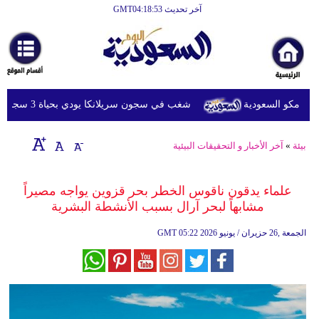
آخر تحديث GMT04:18:53
الرئيسية
أخبارعاجلة
رياضة
امكو السعودية
شغب في سجون سريلانكا يودي بحياة 3 سجناء ويصيب 23 آخرين
ثقافة
إقتصاد
بيئة
»
آخر الأخبار و التحقيقات البيئية
فن
علماء يدقون ناقوس الخطر بحر قزوين يواجه مصيراً
وموسيقى
مشابهاً لبحر آرال بسبب الأنشطة البشرية
أزياء
05:22 2026 الجمعة ,26 حزيران / يونيو
GMT
صحة
وتغذية
سياحة