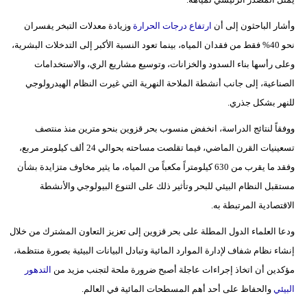
فيديو
وأشار الباحثون إلى أن
ارتفاع درجات الحرارة
وزيادة معدلات التبخر يفسران
نحو 40% فقط من فقدان المياه، بينما تعود النسبة الأكبر إلى التدخلات البشرية،
سيارات
وعلى رأسها بناء السدود والخزانات، وتوسيع مشاريع الري، والاستخدامات
الصناعية، إلى جانب أنشطة الملاحة النهرية التي غيرت النظام الهيدرولوجي
للنهر بشكل جذري.
ووفقاً لنتائج الدراسة، انخفض منسوب بحر قزوين بنحو مترين منذ منتصف
تسعينيات القرن الماضي، فيما تقلصت مساحته بحوالي 24 ألف كيلومتر مربع،
وفقد ما يقرب من 630 كيلومتراً مكعباً من المياه، ما يثير مخاوف متزايدة بشأن
مستقبل النظام البيئي للبحر وتأثير ذلك على التنوع البيولوجي والأنشطة
الاقتصادية المرتبطة به.
ودعا العلماء الدول المطلة على بحر قزوين إلى تعزيز التعاون المشترك من خلال
إنشاء نظام شفاف لإدارة الموارد المائية وتبادل البيانات البيئية بصورة منتظمة،
مؤكدين أن اتخاذ إجراءات عاجلة أصبح ضرورة ملحة لتجنب مزيد من
التدهور
البيئي
والحفاظ على أحد أهم المسطحات المائية في العالم.