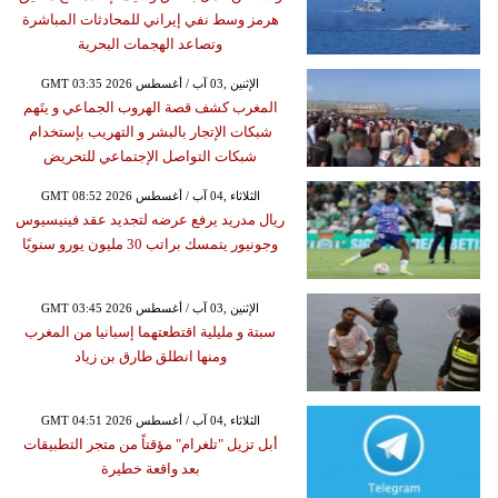
هرمز وسط نفي إيراني للمحادثات المباشرة
وتصاعد الهجمات البحرية
GMT 03:35 2026 الإثنين ,03 آب / أغسطس
المغرب كشف قصة الهروب الجماعي و يتَهم
شبكات الإتجار بالبشر و التهريب بإستخدام
شبكات التواصل الإجتماعي للتحريض
GMT 08:52 2026 الثلاثاء ,04 آب / أغسطس
ريال مدريد يرفع عرضه لتجديد عقد فينيسيوس
وجونيور يتمسك براتب 30 مليون يورو سنويًا
GMT 03:45 2026 الإثنين ,03 آب / أغسطس
سبتة و مليلية اقتطعتهما إسبانيا من المغرب
ومنها انطلق طارق بن زياد
GMT 04:51 2026 الثلاثاء ,04 آب / أغسطس
أبل تزيل "تلغرام" مؤقتاً من متجر التطبيقات
بعد واقعة خطيرة