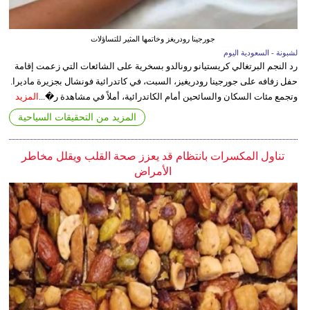
جورجينا رودريغز وخاتمها المثير للتساؤلات
لشبونة - السعودية اليوم
رد النجم البرتغالي كريستيانو رونالدو بسخرية على الشائعات التي زعمت إقامة
حفل زفافه على جورجينا رودريغيز، السبت، في كاتدرائية فونشال بجزيرة ماديرا.
وتجمع مئات السكان والسائحين أمام الكاتدرائية، أملاً في مشاهدة ر�...
المزيد
المزيد من التحقيقات السياحية
تناول المكسرات بانتظام قد يعزز صحة القلب ويقلل مخاطر
الأمراض