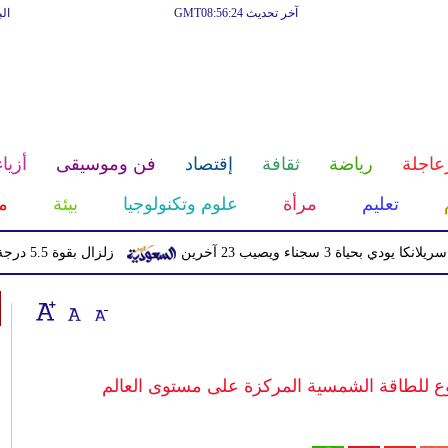
آخر تحديث GMT08:56:24
ال
عاجلة
رياضة
ثقافة
إقتصاد
فن وموسيقى
أزياء
تعليم
مرأة
علوم وتكنولوجيا
بيئة
م
جناء ويصيب 23 آخرين
زلزال بقوة 5.5 درجة يهز منطقة سكوينتنا في ألاسكا
 للطاقة الشمسية المركزة على مستوى العالم