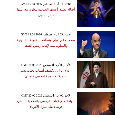
GMT 06:38 2026 الثلاثاء ,04 آب / أغسطس
أصالة تطلق أغنيتها الجديدة بتعاون مع ابنتها
شام الذهبي
GMT 19:04 2026 الإثنين ,03 آب / أغسطس
سحب دعم دولي وتصاعد الضغوط القانونية
والدبلوماسية لإقالة رئيس الفيفا
GMT 11:08 2026 الأحد ,02 آب / أغسطس
إعلام إيراني يكشف أسباب تجنب نشر
تسجيلات صوتية لمجتبى خامنئي
GMT 22:02 2026 الأحد ,02 آب / أغسطس
اتهامات للإطفاء الفرنسي بالتضحية بسكان
قرية لإنقاذ منازل الأثرياء