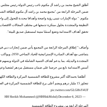
أطلق الشيخ محمد بن راشد آل مكتوم نائب رئيس الدولة رئيس مجلس ال
ضمن المرحلة الرابعة من "مجمع محمد بن راشد آل مكتوم للطاقة الشمسية
مكتوم: " دولة الإمارات تتبنى رؤية واضحة وأهدافا محددة للتحول إلى وا
النظيفة والمتجددة بحلول مبتكرة تدمجها في مختلف المجالات الاقتصادي
تحقق أهداف الاستدامة وتضع أسسًا متينة لمستقبل صديق للبيئة".
وأضاف:" إطلاق المرحلة الرابعة من المجمع يأتي ضمن إنجازات دبي في 
يتماشى مع أهداف 
المتجددة والبديلة، بما يدعم أهداف التنمية الشاملة في الدولة ويسهم في 
أسس الاستدامة نابع من حرصنا على ضمان مستقبل مزدهر لشعبنا وعزم
pic.twitter.com/GLGl8sY4UF
— HH Sheikh Mohammed (@HHShkMohd) December 6, 2023
المرحلة الرابعة من مشروع الطاقة الشمسية