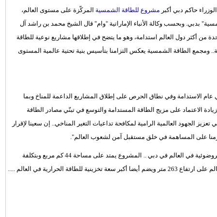
وزراء حاكم دبي أكبر
مشروع للطاقة الشمسية
المركّزة على مستوى العالم،
" بدبي. وبحسب وكالة الأنباء الإماراتية "وام" قال الشيخ محمد بن راشد آل
حدة من أكثر دول العالم استدامة، وهو ما يتضح في إطلاقها مشاريع نوعية للطاقة
ة.. ومجمع الطاقة الشمسية يعكس التزامنا بتأسيس بنية تحتية عالمية المستوى
عام الاستدامة وفي نطاق الحرص على إطلاق المشاريع الداعمة للمناخ وبما
المبادرة الإستراتيجية للحياد المناخي 2050، ويواكب زيادة الاعتماد على مزيج الطاقة المستدامة والتوسع في تبنّي مصادر الطاقة
تعزيز الجهود العالمية الرامية لمكافحة تداعيات التغير المناخي.. إن سعينا لإقرار
نا على المساهمة في خلق مستقبل آمن لشعوب العالم".
أطلقنا بحمدالله أكبر مشروع للطاقة الشمسية المركزة والطاقة الكهروضوئية في العالم في دبي .. المشروع يمتد على مساحة 44 كم مربع وبتكلفة
تتجاوز 15 مليار درهم ويضم أعلى برج للطاقة الشمسية المركزة في العالم على ارتفاع 263 متر ويضم أيضا أكبر سعة تخزينية للطاقة الحرارية في العالم .....