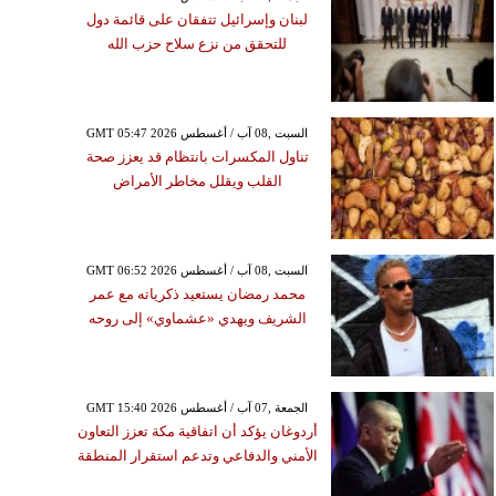
لبنان وإسرائيل تتفقان على قائمة دول
للتحقق من نزع سلاح حزب الله
GMT 05:47 2026 السبت ,08 آب / أغسطس
تناول المكسرات بانتظام قد يعزز صحة
القلب ويقلل مخاطر الأمراض
GMT 06:52 2026 السبت ,08 آب / أغسطس
محمد رمضان يستعيد ذكرياته مع عمر
الشريف ويهدي «عشماوي» إلى روحه
GMT 15:40 2026 الجمعة ,07 آب / أغسطس
أردوغان يؤكد أن اتفاقية مكة تعزز التعاون
الأمني والدفاعي وتدعم استقرار المنطقة