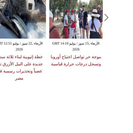
الأربعاء ,01 تموز / يوليو GMT 07:03
الأربعاء ,15 تموز / يوليو GMT 14:10
الأربعاء ,22 تموز / يوليو 
2026
2026
20
 تبلغ مستويات
موجة حر تواصل اجتياح أوروبا
خطة إثيوبية لبناء ثلاثة سد
لتغير المناخي
وتسجل درجات حرارة قياسية
جديدة على النيل الأزرق تث
غضباً وتحذيرات رسمية ف
مصر