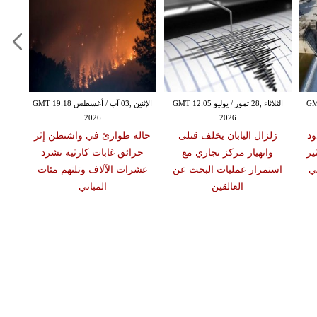
GMT 12:51
الثلاثاء ,28 تموز / يوليو GMT 12:05
الإثنين ,03 آب / أغسطس GMT 19:18
2026
2026
ود
زلزال اليابان يخلف قتلى
حالة طوارئ في واشنطن إثر
ير
وانهيار مركز تجاري مع
حرائق غابات كارثية تشرد
ي
استمرار عمليات البحث عن
عشرات الآلاف وتلتهم مئات
العالقين
المباني