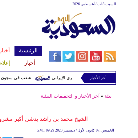
السبت 8 آب / أغسطس 2026
الرئيسية
أخبار
أخبار
إعلام
أخر الأخبار
ت مشفرة لدعمها الحرس الثوري الإيراني
شغب في سجون سريلانكا يودي بحياة 3 س
بيئة
»
آخر الأخبار و التحقيقات البيئية
الشيخ محمد بن راشد يدشن أكبر مشروع
09:29 2023 الخميس ,07 كانون الأول / ديسمبر
GMT