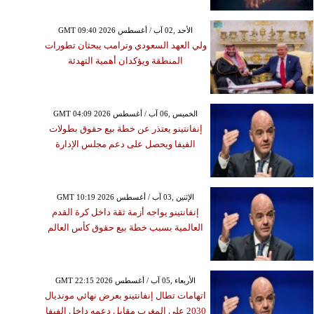
GMT 09:40 2026 الأحد ,02 آب / أغسطس
ولي العهد السعودي وترامب يبحثان تطورات
المنطقة ويؤكدان أهمية التهدئة
GMT 04:09 2026 الخميس ,06 آب / أغسطس
إنفانتينو يعتذر عن خطة بيع حقوق بطولات
الفيفا ويحصل على دعم مجلس الإدارة
GMT 10:19 2026 الإثنين ,03 آب / أغسطس
إنفانتينو يواجه أزمة ثقة داخل كرة القدم
العالمية بسبب خطة بيع حقوق كأس العالم
GMT 22:15 2026 الأربعاء ,05 آب / أغسطس
اتهامات تطال إنفانتينو بعرض نهائي مونديال
2030 على المغرب مقابل دعمه داخل الفيفا