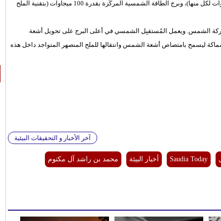
القطع المكافئ بقدرة إجمالية 600 ميجاوات (3 وحدات بقدرة 200 ميجاوات لكل منها)، وبرج الطاقة الشمسية المركّزة بقدرة 100 ميجاوات (بتقنية الملح
70, من المرايا العاكسة (heliostats) التي تتبع حركة الشمس. ويعمل المُستقبِل الشمسي في أعلى البرج على تحويل أشعة
ويحتوي على أكثر من 1000 أنبوب رقيقة السماكة ليسمح بامتصاص أشعة الشمس وانتقالها للملح المنصهر المتواجد داخل هذه
آخر الأخبار و التحقيقات البيئية
Saudia Today
أخبار البيئة
محمد بن راشد آل مكتوم