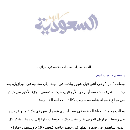
وسفر
ديكور
أخبار
إعلام
تعليم
مرأة
الفيلة «مارا» تصل إلى محمية في البرازيل
واشنطن - العرب اليوم
علوم
وصلت "مارا" وهي أنثى فيل عجوز ولدت في الهند، إلى محمية في البرازيل، بعد
وتكنولوجيا
رحلة استغرقت خمسة أيام من الأرجنتين، حيث ستمضي الجزء الأخير من حياتها
بيئة
في مراعٍ خضراء شاسعة، حسب وكالة الصحافة الفرنسية.
وقالت محمية الفيلة الواقعة في تشابادا دي غويمارايش في ولاية ماتو غروسو
مدوَّنات
في وسط البرازيل الغربي عبر «فيسبوك»: «وصلت مارا إلى ديارها! نشكر كل
أبراج
الذين ساهموا في ضمان نقلها في خضم جائحة كوفيد - 19». وستنهي «مارا»