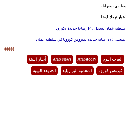
و«ليدي» و«رانا».
أخبار تهمك أيضا
سلطنة عمان تسجل 148 إصابة جديدة بكورونا
تسجيل 298 إصابة جديدة بفيروس كورونا في سلطنة عمان
العرب اليوم
Arabstoday
Arab News
أخبار البيئة
فيروس كورونا
المحمية البرازيلية
الحديقة البيئية