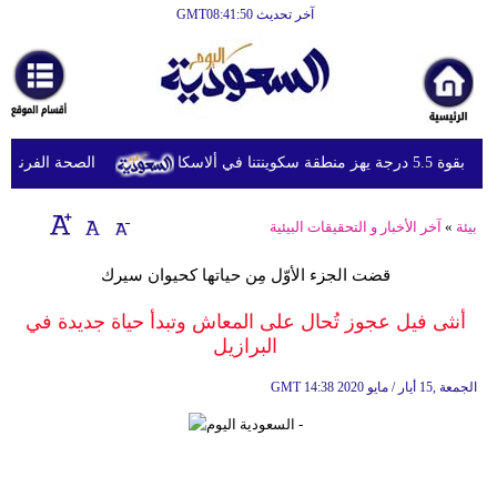
آخر تحديث GMT08:41:50
الرئيسية
أخبارعاجلة
رياضة
5. درجة يهز منطقة سكوينتنا في ألاسكا
الصحة الفرنسية ت
ثقافة
إقتصاد
بيئة
»
آخر الأخبار و التحقيقات البيئية
فن
قضت الجزء الأوّل مِن حياتها كحيوان سيرك
وموسيقى
أنثى فيل عجوز تُحال على المعاش وتبدأ حياة جديدة في
البرازيل
أزياء
14:38 2020 الجمعة ,15 أيار / مايو
GMT
صحة
وتغذية
سياحة