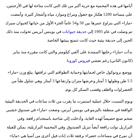
أيامها في هذه المحمية مع حرية أكبر من تلك التي كانت متاحة لها في الأرجنتين،
فيديو
على مساحة 1200 هكتار مع حقول ومراع وموارد مياه وأشجار كثيرة. وأمضت
سيارات
«مارا» التي يتراوح عمرها بين 50 و54 عاماً الجزء الأول من حياتها كحيوان سيرك
ثم وصلت في عام 1995 إلى
حديقة حيوانات
في بوينس آيريس تحولت منذ ذلك
الحين إلى حديقة بيئية حيث كانت تتمتع ببيئتها الخاصة.
بدأت «مارا» رحلتها الممتدة على ألفي كيلومتر والتي كانت مقررة منذ يناير
(كانون الثاني) رغم تفشي
فيروس كورونا
.
ووضع بروتوكول خاص لحمايتها وحماية الطواقم التي ترافقها. يبلغ وزن «مارا»
5.5 طن وطولها 5 أمتار وعرضها متران وارتفاعها 3 أمتار. وهي تتناول طناً من
الخضراوات والعلف وقصب السكر كل يوم.
ويوم السبت، خلال عملية استمرت ما يقرب من ثلاث ساعات في الحديقة البيئية
الواقعة في منطقة باليرمو في بوينس آيرس، وضعت «مارا» في صندوق خشبي
ضخم صنع خصيصاً لهذه الغاية، وأدخلت إلى شاحنة باستخدام رافعة. وفي
البرازيل تولت رافعة أيضاً تنزيل الصندوق. وفي المحمية البرازيلية، يمكن للفيلة
أن تمرح في مساحات خضراء برفقة ثلاث إناث فيل أخرى من آسيا هي «مايا»