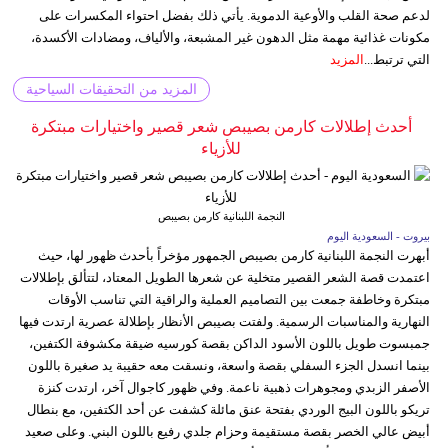
لدعم صحة القلب والأوعية الدموية. يأتي ذلك بفضل احتواء المكسرات على
مكونات غذائية مهمة مثل الدهون غير المشبعة، والألياف، ومضادات الأكسدة،
التي ترتبط...
المزيد
المزيد من التحقيقات السياحية
أحدث إطلالات كارمن بصيبص شعر قصير واختيارات مبتكرة
للأزياء
النجمة اللبنانية كارمن بصيبص
بيروت - السعودية اليوم
أبهرت النجمة اللبنانية كارمن بصيبص الجمهور مؤخراً بأحدث ظهور لها، حيث
اعتمدت قصة الشعر القصير متخلية عن شعرها الطويل المعتاد، لتتألق بإطلالات
مبتكرة وخاطفة جمعت بين التصاميم العملية والراقية التي تناسب الأوقات
النهارية والمناسبات الرسمية. ولفتت بصيبص الأنظار بإطلالة عصرية ارتدت فيها
جمبسوت طويل باللون الأسود الداكن بقصة كورسيه ضيقة مكشوفة الكتفين،
بينما انسدل الجزء السفلي بقصة واسعة، ونسقت معه حقيبة يد صغيرة باللون
الأصفر الزبدي ومجوهرات ذهبية ناعمة. وفي ظهور كاجوال آخر، ارتدت كنزة
تريكو باللون البيج الوردي بفتحة عنق مائلة كشفت عن أحد الكتفين، مع بنطال
أبيض عالي الخصر بقصة مستقيمة وحزام جلدي رفيع باللون البني. وعلى صعيد