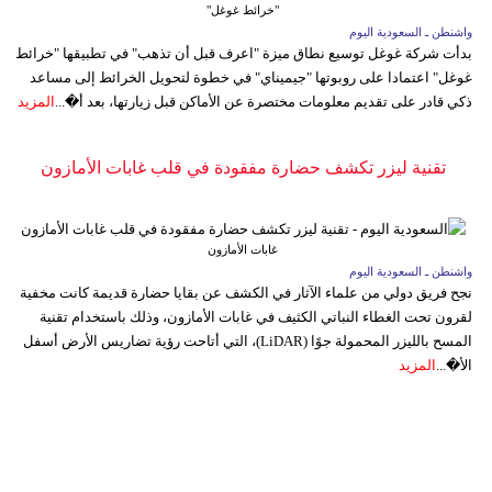
"خرائط غوغل"
واشنطن ـ السعودية اليوم
بدأت شركة غوغل توسيع نطاق ميزة "اعرف قبل أن تذهب" في تطبيقها "خرائط
غوغل" اعتمادا على روبوتها "جيميناي" في خطوة لتحويل الخرائط إلى مساعد
ذكي قادر على تقديم معلومات مختصرة عن الأماكن قبل زيارتها، بعد أ�...
المزيد
تقنية ليزر تكشف حضارة مفقودة في قلب غابات الأمازون
غابات الأمازون
واشنطن ـ السعودية اليوم
نجح فريق دولي من علماء الآثار في الكشف عن بقايا حضارة قديمة كانت مخفية
لقرون تحت الغطاء النباتي الكثيف في غابات الأمازون، وذلك باستخدام تقنية
المسح بالليزر المحمولة جوًا (LiDAR)، التي أتاحت رؤية تضاريس الأرض أسفل
الأ�...
المزيد