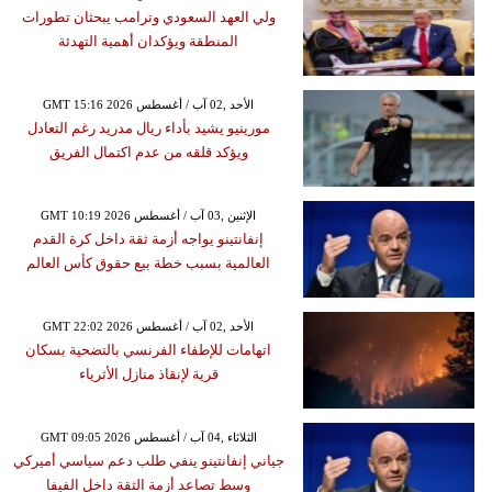
ولي العهد السعودي وترامب يبحثان تطورات
المنطقة ويؤكدان أهمية التهدئة
GMT 15:16 2026 الأحد ,02 آب / أغسطس
مورينيو يشيد بأداء ريال مدريد رغم التعادل
ويؤكد قلقه من عدم اكتمال الفريق
GMT 10:19 2026 الإثنين ,03 آب / أغسطس
إنفانتينو يواجه أزمة ثقة داخل كرة القدم
العالمية بسبب خطة بيع حقوق كأس العالم
GMT 22:02 2026 الأحد ,02 آب / أغسطس
اتهامات للإطفاء الفرنسي بالتضحية بسكان
قرية لإنقاذ منازل الأثرياء
GMT 09:05 2026 الثلاثاء ,04 آب / أغسطس
جياني إنفانتينو ينفي طلب دعم سياسي أميركي
وسط تصاعد أزمة الثقة داخل الفيفا