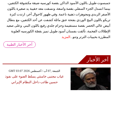
جمبسوت طويل باللون الأسود الداكن بقصة كورسيه ضيقة مكشوفة الكتفين،
بينما انسدل الجزء السفلي بقصة واسعة، ونسقت معه حقيبة يد صغيرة باللون
الأصفر الزبدي ومجوهرات ذهبية ناعمة. وفي ظهور كاجوال آخر، ارتدت كنزة
تريكو باللون البيج الوردي بفتحة عنق مائلة كشفت عن أحد الكتفين، مع بنطال
أبيض عالي الخصر بقصة مستقيمة وحزام جلدي رفيع باللون البني. وعلى صعيد
الإطلالات الفخمة، تألقت بفستان أسود طويل تميز بقصّة الكورسيه العلوية
المطرزة بحبيبات الترتر وتنو...
المزيد
آخر الأخبار الطبية
آخر الأخبار
GMT 03:07 2026 الجمعة ,07 آب / أغسطس
غياب مجتبى خامنئي يسلط الضوء على نفوذ
حسين طائب داخل النظام الإيراني