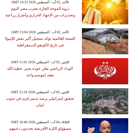
GMT 14:33 2026 الأحد ,02 آب / أغسطس
ذروة الموجة الحارة تضرب مصر اليوم
وتحذيرات من الإجهاد الحراري وأضرار زراعية
GMT 13:04 2026 الأحد ,02 آب / أغسطس
الصحة العالمية تؤكد تسجيل أكبر تفش للإيبولا
في تاريخ الكونغو الديمقراطية
GMT 11:01 2026 الإثنين ,03 آب / أغسطس
الوداد الرياضي يعلن عودة يحيى عطية الله
بعقد لموسم واحد
GMT 22:54 2026 الإثنين ,03 آب / أغسطس
تحقيق إسرائيلي يرصد تدمير قرى في جنوب
لبنان
GMT 16:46 2026 الثلاثاء ,04 آب / أغسطس
مسؤولو الكرة الأفريقية يجددون دعمهم