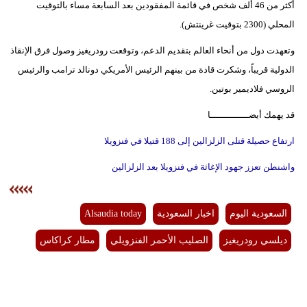
أكثر من 46 ألف شخص في قائمة المفقودين بعد السابعة مساء بالتوقيت
المحلي (2300 بتوقيت غرينتش).
وتعهدت دول من أنحاء العالم بتقديم الدعم، وتوقعت رودريغيز وصول فرق الإنقاذ
الدولية قريباً، وشكرت قادة من بينهم الرئيس الأمريكي دونالد ترامب والرئيس
الروسي فلاديمير بوتين.
قد يهمك أيضــــــــــــــا
ارتفاع حصيلة قتلى الزلزالين إلى 188 قتيلا في فنزويلا
واشنطن تعزز جهود الإغاثة في فنزويلا بعد الزلزالين
السعودية اليوم
اخبار السعودية
Alsaudia today
ديلسي رودريغيز
الصليب الأحمر الفنزويلي
مطار كراكاس