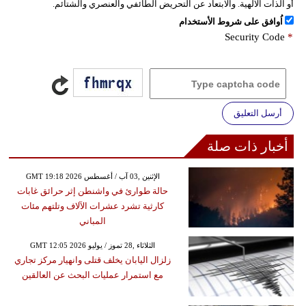
أو الذات الالهية. والابتعاد عن التحريض الطائفي والعنصري والشتائم.
اُوافق على شروط الأستخدام
Security Code
*
أرسل التعليق
أخبار ذات صلة
GMT 19:18 2026 الإثنين ,03 آب / أغسطس
حالة طوارئ في واشنطن إثر حرائق غابات
كارثية تشرد عشرات الآلاف وتلتهم مئات
المباني
GMT 12:05 2026 الثلاثاء ,28 تموز / يوليو
زلزال اليابان يخلف قتلى وانهيار مركز تجاري
مع استمرار عمليات البحث عن العالقين