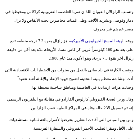
فيديو
وتسبب الزلزالان القويان اللذان ضربا العاصمة الفنزويلية كراكاس ومحيطها في
دمار وفوضى وتشريد الآلاف، وظل المئات محاصرين تحت الأنقاض ولا يزال
سيارات
مصير غيرهم غير معروف.
ووفقا ل
هيئة المسح الجيولوجي الأميركية
، هز زلزال بقوة 7.2 درجة منطقة تقع
على بعد نحو 160 كيلومتراً غربي كراكاس مساء الأربعاء، تلاه بعد أقل من دقيقة
زلزال آخر بقوة 7.5 درجة، وهو الأقوى منذ عام 1900.
ووقعت الكارثة في بلد يعاني بالفعل من سنوات من الاضطرابات الاقتصادية التي
أدت لهشاشة معظم بنيته التحتية، لتصبح جهود الإنقاذ والإغاثة أشد تعقيداً.
وحدثت هزات ارتدادية في العاصمة ومناطق ساحلية محيطة بها.
وقال وزير الصحة الفنزويلي كارلوس ألفارادو في مقابلة مع التلفزيون الرسمي
إنه تم تسجيل 235 حالة وفاة في المراكز الطبية عقب الزلزالين.
ومن بين المباني التي أفادت التقارير بتعرضها لأضرار بالغة ثمانية مستشفيات
على الأقل ومقر الصليب الأحمر الفنزويلي والسفارة الفرنسية.