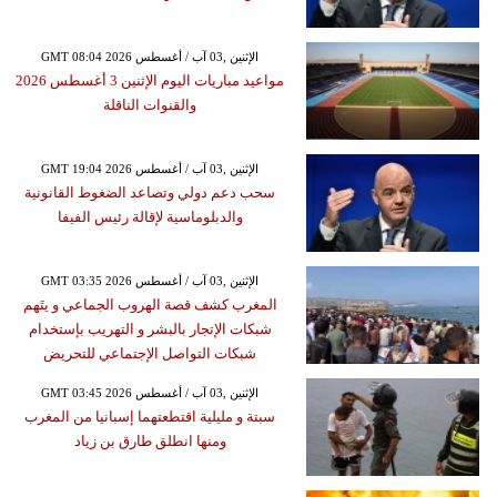
GMT 08:04 2026 الإثنين ,03 آب / أغسطس
مواعيد مباريات اليوم الإثنين 3 أغسطس 2026
والقنوات الناقلة
GMT 19:04 2026 الإثنين ,03 آب / أغسطس
سحب دعم دولي وتصاعد الضغوط القانونية
والدبلوماسية لإقالة رئيس الفيفا
GMT 03:35 2026 الإثنين ,03 آب / أغسطس
المغرب كشف قصة الهروب الجماعي و يتَهم
شبكات الإتجار بالبشر و التهريب بإستخدام
شبكات التواصل الإجتماعي للتحريض
GMT 03:45 2026 الإثنين ,03 آب / أغسطس
سبتة و مليلية اقتطعتهما إسبانيا من المغرب
ومنها انطلق طارق بن زياد