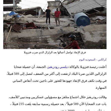
وسفر
ديكور
أخبار
إعلام
تعليم
فرق الإنقاذ تواصل أعمالها بعد الزلزال الذي ضرب فنزويلا
مرأة
كراكاس - السعوديه اليوم
أعلنت رئيسة فنزويلا بالوكالة
ديلسي رودريغيز
، الجمعة، أن حصيلة ضحايا
علوم
الزلزالين اللذين ضربا البلاد ارتفعت إلى أكثر من الضعف، لتصل إلى 589 قتيلاً،
وتكنولوجيا
في وقت تكثف فرق الإنقاذ جهودها للعثور على ناجين تحت أنقاض المباني
بيئة
المنهارة.
مدوَّنات
وقالت رودريغيز خلال اجتماع متلفز مع مسؤولين عسكريين ومدنيين"للأسف،
بات عدد الضحايا الآن 589 قتيلاً"، بعد حصيلة رسمية سابقة بلغت 235 قتيلاً، ،
أبراج
بينما أصيب ما يقرب من 3000 شخص.