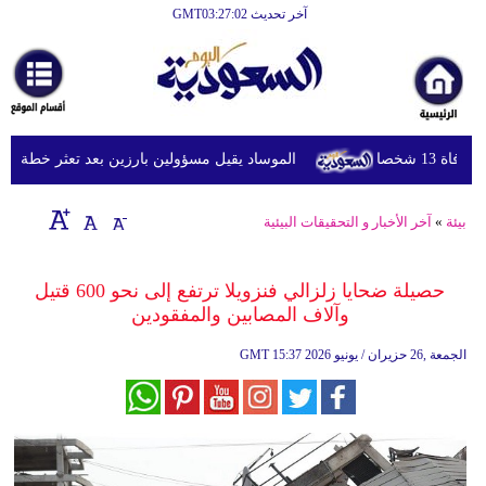
آخر تحديث GMT03:27:02
الرئيسية
أخبارعاجلة
رياضة
شخصا
الموساد يقيل مسؤولين بارزين بعد تعثر خطة مزعومة 
ثقافة
إقتصاد
بيئة
»
آخر الأخبار و التحقيقات البيئية
فن
حصيلة ضحايا زلزالي فنزويلا ترتفع إلى نحو 600 قتيل
وموسيقى
وآلاف المصابين والمفقودين
أزياء
15:37 2026 الجمعة ,26 حزيران / يونيو
GMT
صحة
وتغذية
سياحة