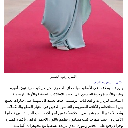
الأميرة رجوة الحسين
عمّان - السعودية اليوم
يبرز تشابه لافت في الأسلوب والمذاق العصري لكل من كيت ميدلتون، أميرة
ويلز، والأميرة رجوة الحسين، في اختيار الإطلالات الصيفية والأزياء الرسمية
المناسبة للزيارات والفعاليات الرسمية، حيث تعتمد كل منهما على خيارات تجمع
بين المحافظة، والأناقة العصرية، والتناسق الدقيق في اختيار القطع والمكملات.
وتُعد الأطقم الرسمية والبدل الكلاسيكية من أبرز الاختيارات الجذابة التي فضلتها
الأميرتان؛ حيث ظهرت كيت ميدلتون بطقم باللون الأحمر الزاهي بأكمام قصيرة
وحزام رفيع على الخصر وتنورة ميدي مريحة نسقتها مع مجوهرات ألماسية