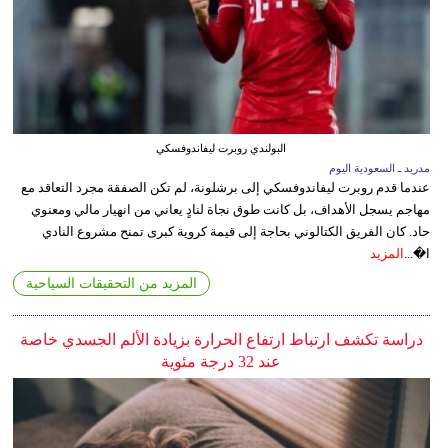
البولندي روبرت ليفاندوفسكي
مدريد ـ السعودية اليوم
عندما قدم روبرت ليفاندوفسكي إلى برشلونة، لم تكن الصفقة مجرد التعاقد مع
مهاجم يسجل الأهداف، بل كانت طوق نجاة لنادٍ يعاني من انهيار مالي ومعنوي
حاد. كان الفريق الكتالوني بحاجة إلى قيمة كروية كبرى تمنح مشروع النادي
ا�...
المزيد
المزيد من التحقيقات السياحية
دراسة تكشف ارتباط ارتفاع الحرارة بزيادة الألم الجسدي خاصة
عند 32 درجة مئوية