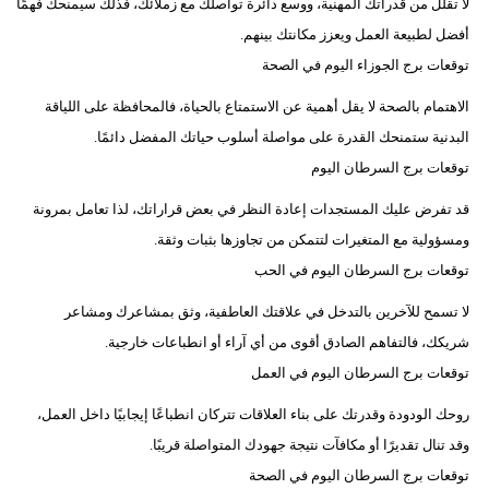
لا تقلل من قدراتك المهنية، ووسع دائرة تواصلك مع زملائك، فذلك سيمنحك فهمًا
أفضل لطبيعة العمل ويعزز مكانتك بينهم.
توقعات برج الجوزاء اليوم في الصحة
الاهتمام بالصحة لا يقل أهمية عن الاستمتاع بالحياة، فالمحافظة على اللياقة
البدنية ستمنحك القدرة على مواصلة أسلوب حياتك المفضل دائمًا.
توقعات برج السرطان اليوم
قد تفرض عليك المستجدات إعادة النظر في بعض قراراتك، لذا تعامل بمرونة
ومسؤولية مع المتغيرات لتتمكن من تجاوزها بثبات وثقة.
توقعات برج السرطان اليوم في الحب
لا تسمح للآخرين بالتدخل في علاقتك العاطفية، وثق بمشاعرك ومشاعر
شريكك، فالتفاهم الصادق أقوى من أي آراء أو انطباعات خارجية.
توقعات برج السرطان اليوم في العمل
روحك الودودة وقدرتك على بناء العلاقات تتركان انطباعًا إيجابيًا داخل العمل،
وقد تنال تقديرًا أو مكافآت نتيجة جهودك المتواصلة قريبًا.
توقعات برج السرطان اليوم في الصحة