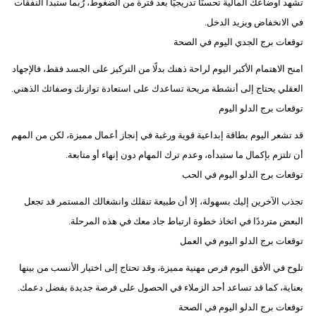
تشهد أوضاعك المالية تحسنًا تدريجيًا بعد فترة من الضغوط، رُبما ستبدأ النفقات
في الانخفاض ويزيد الدخل.
توقعات برج الجدي اليوم في الصحة
امنح الاهتمام الأكبر اليوم لراحة ذهنك بدلًا من التركيز على الجسد فقط، فالإجهاد
العقلي يحتاج إلى أنشطة مريحة تساعدك على استعادة توازنك وصفائك الذهني.
توقعات برج الدلو اليوم
قد تشعر اليوم بطاقة إبداعية قوية ورغبة في إنجاز أعمال مميزة، لكن من المهم
أن تلتزم بإكمال ما ستبدأه، وعدم ترك المهام دون إنهاء أو متابعة.
توقعات برج الدلو اليوم في الحب
تجذب الآخرين إليك بسهولة، إلا أن طبيعة تنقلك وانشغالك المستمر قد تجعل
البعض مترددًا في اتخاذ خطوة ارتباط جاد معك في هذه المرحلة.
توقعات برج الدلو اليوم في العمل
تلوح في الأفق اليوم فرص مهنية مميزة، وقد تحتاج إلى اختيار الأنسب من بينها
بعناية، كما قد تساعد أحد الزملاء في الحصول على فرصة جديدة بفضل دعمك.
توقعات برج الدلو اليوم في الصحة