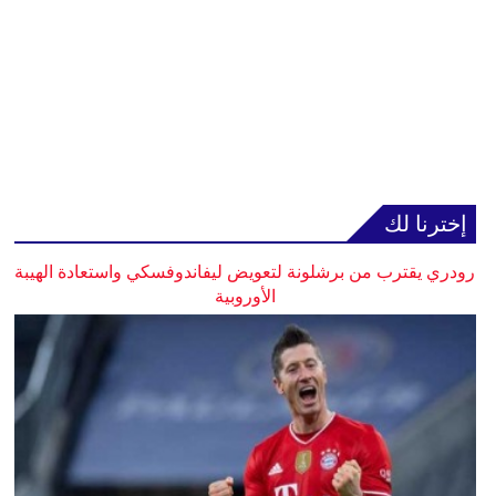
إخترنا لك
رودري يقترب من برشلونة لتعويض ليفاندوفسكي واستعادة الهيبة
الأوروبية