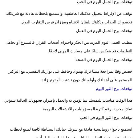
توقعات برج الحمل اليوم في الحب
فيديو
توقف عن الإفراط بتحليل علاقتك العاطفية، واستمتع بلحظات هادئة مع شريكك،
سيارات
فحضورك الجذاب وذكاؤك يلفتان الانتباه ويعززان فرص التقارب اليوم.
توقعات برج الحمل اليوم في العمل
يتطلب العمل اليوم المزيد من الحذر واحترام أصحاب القرار، فالتسرع أو تجاهل
التعليمات قد ينعكس سلبًا على مسارك المهني لاحقًا.
توقعات برج الحمل اليوم في الصحة
خصص وقتًا لمراجعة مشاعرك بهدوء، وحافظ على توازنك النفسي، مع التركيز
المستمر على أهدافك وأولوياتك دون تشتيت أو توتر زائد.
توقعات برج الثور اليوم
هذا الوقت مناسب للتمسك بما تؤمن به والعمل بإصرار، فجهودك الحالية ستؤتي
ثمارًا مجزية، رغم كثرة المسؤوليات والانشغالات اليومية.
توقعات برج الثور اليوم في الحب
استمتع بأجواء رومانسية هادئة مع شريك حياتك، البساطة كافية لصنع لحظات
جميلة، وقد يمنحك التقارب العائلي شعورًا بالراحة والطمأنينة.