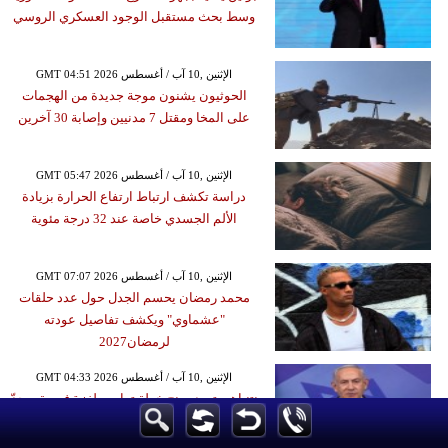
وسط بحث مستقبل الوجود العسكري الروسي
GMT 04:51 2026 الإثنين ,10 آب / أغسطس
الحوثيون يشنون موجة جديدة من الهجمات
على المخا ومقتل 7 مدنيين وإصابة 30 آخرين
GMT 05:47 2026 الإثنين ,10 آب / أغسطس
دراسة تكشف ارتباط ارتفاع الحرارة بزيادة
الألم الجسدي خاصة عند 32 درجة مئوية
GMT 07:07 2026 الإثنين ,10 آب / أغسطس
محمد رمضان يحسم الجدل حول عدد حلقات
"عشماوي" ويكشف تفاصيل عودته
لرمضان2027
GMT 04:33 2026 الإثنين ,10 آب / أغسطس
نتنياهو يتعهد بمنح خطة ترامب لغزة فرصة ويحدّ
من الهجمات تمهيدًا لنزع سلاح حماس