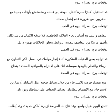
توقعات برج العذراء اليوم
قد تستقبل أخبارًا سارة تُدخل البهجة إلى قلبك، وستستمتع بأوقات جميلة مع
المقربين، مع ضرورة عدم إهمال صحتك.
توقعات برج العذراء اليوم في الحب
التفاهم والتسامح أساس نجاح العلاقة العاطفية، فلا تتوقع الكمال من شريكك،
وأظهر مزيدًا من التعاطف لتقوية الروابط وتجاوز الخلافات بهدوء دائمًا.
توقعات برج العذراء اليوم في العمل
قد تواجه بعض العقبات المتكررة أثناء إنجاز مهامك في العمل، لكن التعاون مع
الزملاء والتحلي بالهدوء سيساعدانك على الالتزام بالمواعيد المحددة بنجاح.
توقعات برج العذراء اليوم في الصحة
امنح نفسك فرصة للاسترخاء من خلال وسائل صحية، مثل التدليك أو تمارين
الاسترخاء، مع الاهتمام بنظامك الغذائي للحفاظ على نشاطك وتوازنك.
توقعات برج الميزان اليوم
تتمتع اليوم بخيال واسع، وقد تتاح لك الفرصة لزيارة أماكن جديدة، وقد يُطلب