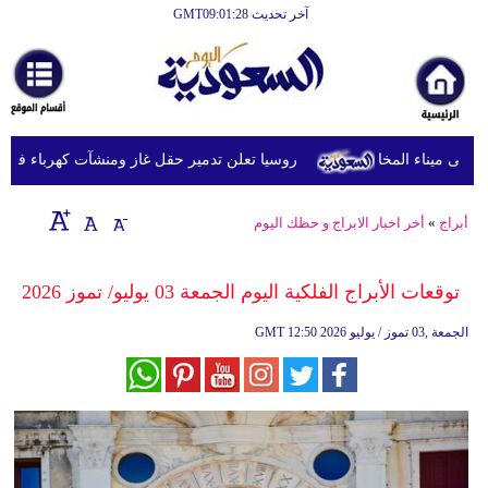
آخر تحديث GMT09:01:28
الرئيسية
أخبارعاجلة
رياضة
روسيا تعلن تدمير حقل غاز ومنشآت كهرباء في مقاط
ثقافة
إقتصاد
أبراج
»
أخر اخبار الابراج و حظك اليوم
فن
توقعات الأبراج الفلكية اليوم الجمعة 03 يوليو/ تموز 2026
وموسيقى
12:50 2026 الجمعة ,03 تموز / يوليو
GMT
أزياء
صحة
وتغذية
سياحة