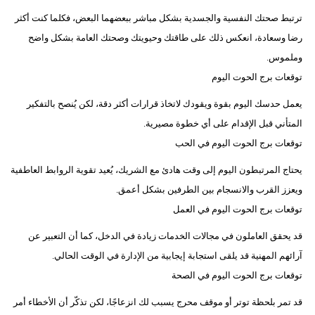
ترتبط صحتك النفسية والجسدية بشكل مباشر ببعضهما البعض، فكلما كنت أكثر
رضا وسعادة، انعكس ذلك على طاقتك وحيويتك وصحتك العامة بشكل واضح
وملموس.
توقعات برج الحوت اليوم
يعمل حدسك اليوم بقوة ويقودك لاتخاذ قرارات أكثر دقة، لكن يُنصح بالتفكير
المتأني قبل الإقدام على أي خطوة مصيرية.
توقعات برج الحوت اليوم في الحب
يحتاج المرتبطون اليوم إلى وقت هادئ مع الشريك، يُعيد تقوية الروابط العاطفية
ويعزز القرب والانسجام بين الطرفين بشكل أعمق.
توقعات برج الحوت اليوم في العمل
قد يحقق العاملون في مجالات الخدمات زيادة في الدخل، كما أن التعبير عن
آرائهم المهنية قد يلقى استجابة إيجابية من الإدارة في الوقت الحالي.
توقعات برج الحوت اليوم في الصحة
قد تمر بلحظة توتر أو موقف محرج يسبب لك انزعاجًا، لكن تذكّر أن الأخطاء أمر