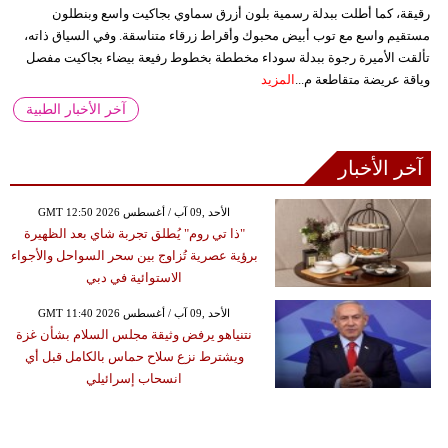
رقيقة، كما أطلت ببدلة رسمية بلون أزرق سماوي بجاكيت واسع وبنطلون
مستقيم واسع مع توب أبيض محبوك وأقراط زرقاء متناسقة. وفي السياق ذاته،
تألقت الأميرة رجوة ببدلة سوداء مخططة بخطوط رفيعة بيضاء بجاكيت مفصل
وياقة عريضة متقاطعة م...
المزيد
آخر الأخبار الطبية
آخر الأخبار
GMT 12:50 2026 الأحد ,09 آب / أغسطس
"ذا تي روم" يُطلق تجربة شاي بعد الظهيرة
برؤية عصرية تُزاوج بين سحر السواحل والأجواء
الاستوائية في دبي
GMT 11:40 2026 الأحد ,09 آب / أغسطس
نتنياهو يرفض وثيقة مجلس السلام بشأن غزة
ويشترط نزع سلاح حماس بالكامل قبل أي
انسحاب إسرائيلي