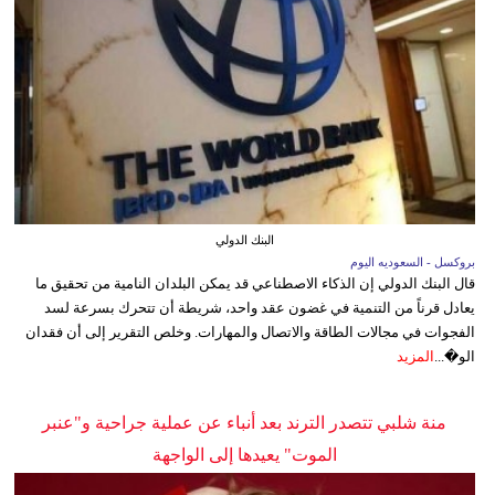
البنك الدولي
بروكسل - السعوديه اليوم
قال البنك الدولي إن الذكاء الاصطناعي قد يمكن البلدان النامية من تحقيق ما
يعادل قرناً من التنمية في غضون عقد واحد، شريطة أن تتحرك بسرعة لسد
الفجوات في مجالات الطاقة والاتصال والمهارات. وخلص التقرير إلى أن فقدان
الو�...
المزيد
منة شلبي تتصدر الترند بعد أنباء عن عملية جراحية و"عنبر
الموت" يعيدها إلى الواجهة