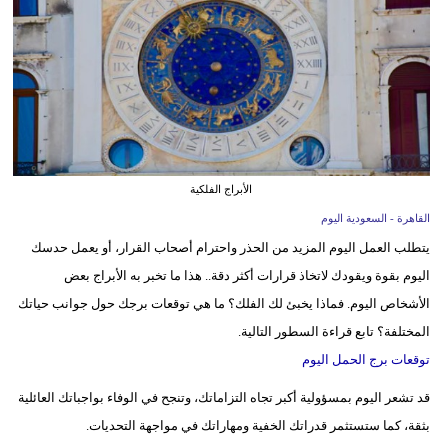
وسفر
ديكور
أخبار
إعلام
تعليم
الأبراج الفلكية
القاهرة - السعودية اليوم
مرأة
يتطلب العمل اليوم المزيد من الحذر واحترام أصحاب القرار، أو يعمل حدسك
علوم
اليوم بقوة ويقودك لاتخاذ قرارات أكثر دقة.. هذا ما تخبر به الأبراج بعض
وتكنولوجيا
الأشخاص اليوم. فماذا يخبئ لك الفلك؟ ما هي توقعات برجك حول جوانب حياتك
المختلفة؟ تابع قراءة السطور التالية.
بيئة
توقعات برج الحمل اليوم
مدوَّنات
قد تشعر اليوم بمسؤولية أكبر تجاه التزاماتك، وتنجح في الوفاء بواجباتك العائلية
بثقة، كما ستستثمر قدراتك الخفية ومهاراتك في مواجهة التحديات.
أبراج