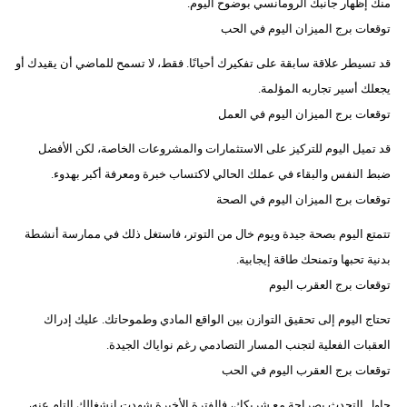
منك إظهار جانبك الرومانسي بوضوح اليوم.
توقعات برج الميزان اليوم في الحب
قد تسيطر علاقة سابقة على تفكيرك أحيانًا. فقط، لا تسمح للماضي أن يقيدك أو
يجعلك أسير تجاربه المؤلمة.
توقعات برج الميزان اليوم في العمل
قد تميل اليوم للتركيز على الاستثمارات والمشروعات الخاصة، لكن الأفضل
ضبط النفس والبقاء في عملك الحالي لاكتساب خبرة ومعرفة أكبر بهدوء.
توقعات برج الميزان اليوم في الصحة
تتمتع اليوم بصحة جيدة ويوم خال من التوتر، فاستغل ذلك في ممارسة أنشطة
بدنية تحبها وتمنحك طاقة إيجابية.
توقعات برج العقرب اليوم
تحتاج اليوم إلى تحقيق التوازن بين الواقع المادي وطموحاتك. عليك إدراك
العقبات الفعلية لتجنب المسار التصادمي رغم نواياك الجيدة.
توقعات برج العقرب اليوم في الحب
حاول التحدث بصراحة مع شريكك، فالفترة الأخيرة شهدت انشغالك التام عنه،