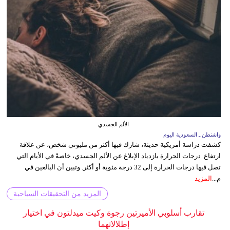
الألم الجسدي
واشنطن ـ السعودية اليوم
كشفت دراسة أمريكية حديثة، شارك فيها أكثر من مليوني شخص، عن علاقة
ارتفاع درجات الحرارة بازدياد الإبلاغ عن الألم الجسدي، خاصةً في الأيام التي
تصل فيها درجات الحرارة إلى 32 درجة مئوية أو أكثر. وتبين أن البالغين في
م...
المزيد
المزيد من التحقيقات السياحية
تقارب أسلوبي الأميرتين رجوة وكيت ميدلتون في اختيار
إطلالاتهما