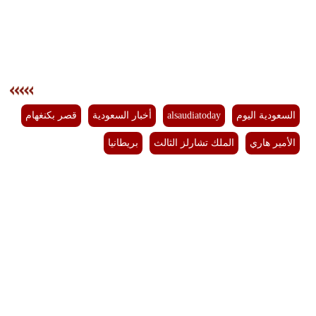
السعودية اليوم
alsaudiatoday
أخبار السعودية
قصر بكنغهام
الأمير هاري
الملك تشارلز الثالث
بريطانيا