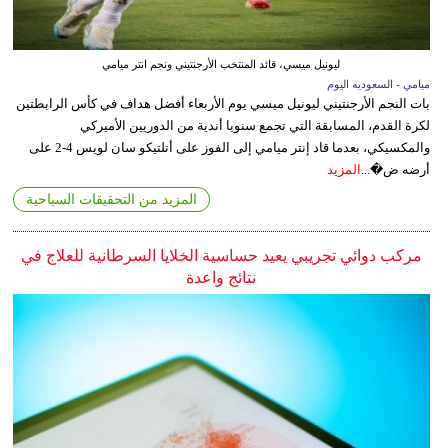
ليونيل ميسي، قائد المنتخب الأرجنتيني ونجم انتر ميامي
ميامي - السعوديه اليوم
بات النجم الأرجنتيني ليونيل ميسي يوم الأربعاء أفضل هداف في كأس الرابطتين
لكرة القدم، المسابقة التي تجمع سنويا أندية من الدوريين الأميركي
والمكسيكي، بعدما قاد إنتر ميامي إلى الفوز على أتلتيكو سان لويس 4-2 على
أرضه ض�...
المزيد
المزيد من التحقيقات السياحية
مركب دوائي تجريبي يعيد حساسية الخلايا السرطانية للعلاج في
نتائج واعدة