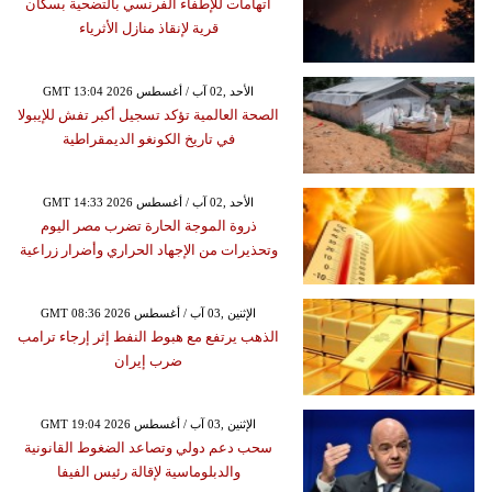
اتهامات للإطفاء الفرنسي بالتضحية بسكان
قرية لإنقاذ منازل الأثرياء
GMT 13:04 2026 الأحد ,02 آب / أغسطس
الصحة العالمية تؤكد تسجيل أكبر تفش للإيبولا
في تاريخ الكونغو الديمقراطية
GMT 14:33 2026 الأحد ,02 آب / أغسطس
ذروة الموجة الحارة تضرب مصر اليوم
وتحذيرات من الإجهاد الحراري وأضرار زراعية
GMT 08:36 2026 الإثنين ,03 آب / أغسطس
الذهب يرتفع مع هبوط النفط إثر إرجاء ترامب
ضرب إيران
GMT 19:04 2026 الإثنين ,03 آب / أغسطس
سحب دعم دولي وتصاعد الضغوط القانونية
والدبلوماسية لإقالة رئيس الفيفا