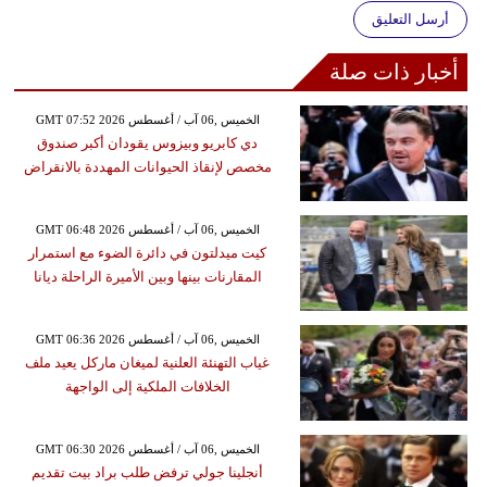
أرسل التعليق
أخبار ذات صلة
GMT 07:52 2026 الخميس ,06 آب / أغسطس
دي كابريو وبيزوس يقودان أكبر صندوق
مخصص لإنقاذ الحيوانات المهددة بالانقراض
GMT 06:48 2026 الخميس ,06 آب / أغسطس
كيت ميدلتون في دائرة الضوء مع استمرار
المقارنات بينها وبين الأميرة الراحلة ديانا
GMT 06:36 2026 الخميس ,06 آب / أغسطس
غياب التهنئة العلنية لميغان ماركل يعيد ملف
الخلافات الملكية إلى الواجهة
GMT 06:30 2026 الخميس ,06 آب / أغسطس
أنجلينا جولي ترفض طلب براد بيت تقديم