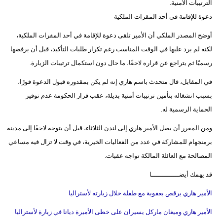
الترتيبات الأمنية.
فيديو
دعوة للإقامة في أحد المقرات الملكية
سيارات
أوضح المصدر الملكي أن الأمير تلقى دعوة للإقامة في أحد المقرات الملكية،
لكنه لم يرد عليها في الوقت المناسب رغم تكرار طلبات التأكيد، قبل أن يرفضها
رسميًا ثم يتراجع عن قراره لاحقًا، ما حال دون استكمال ترتيبات الزيارة.
في المقابل، قال متحدث باسم هاري إنه لم يكن بمقدوره قبول الدعوة فورًا،
بسبب انشغاله بتأمين ترتيبات أمنية بديلة، عقب قرار الحكومة عدم توفير
الحماية الرسمية له.
ومن المقرر أن يصل الأمير هاري إلى لندن الثلاثاء، قبل أن يتوجه لاحقًا إلى مدينة
برمنجهام للمشاركة في عدد من الفعاليات الخيرية، في وقت لا تزال فيه مساعي
المصالحة مع العائلة المالكة تواجه عقبات.
قد يهمك أيضــــــــــــــا
الأمير هاري يرقص بعفوية مع طفلة خلال زيارته لأستراليا
الأمير هاري وميغان ماركل يسيران على خطى الأميرة ديانا في زيارة لأستراليا