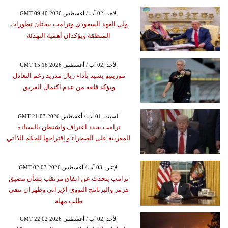
GMT 09:40 2026 الأحد ,02 آب / أغسطس
ولي العهد السعودي وترامب يبحثان تطورات
المنطقة ويؤكدان أهمية التهدئة
GMT 15:16 2026 الأحد ,02 آب / أغسطس
مورينيو يشيد بأداء ريال مدريد رغم التعادل
ويؤكد قلقه من عدم اكتمال الفريق
GMT 21:03 2026 السبت ,01 آب / أغسطس
ترامب يجدد اعتراف واشنطن بالسيادة
المغربية على الصحراء و إقتراحها للحكم الذاتي
GMT 02:03 2026 الإثنين ,03 آب / أغسطس
ترامب يتحدث عن اتفاق مرتقب بشأن مضيق
هرمز والبرنامج النووي الإيراني وطهران تنفي
طلب مهلة
GMT 22:02 2026 الأحد ,02 آب / أغسطس