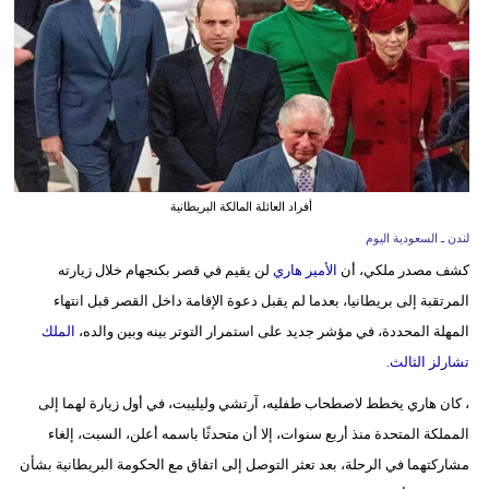
وسفر
ديكور
أخبار
إعلام
تعليم
أفراد العائلة المالكة البريطانية
لندن ـ السعودية اليوم
مرأة
كشف مصدر ملكي، أن
الأمير هاري
لن يقيم في قصر بكنجهام خلال زيارته
علوم
المرتقبة إلى بريطانيا، بعدما لم يقبل دعوة الإقامة داخل القصر قبل انتهاء
وتكنولوجيا
المهلة المحددة، في مؤشر جديد على استمرار التوتر بينه وبين والده،
الملك
تشارلز الثالث.
بيئة
، كان هاري يخطط لاصطحاب طفليه، آرتشي وليليبت، في أول زيارة لهما إلى
مدوَّنات
المملكة المتحدة منذ أربع سنوات، إلا أن متحدثًا باسمه أعلن، السبت، إلغاء
مشاركتهما في الرحلة، بعد تعثر التوصل إلى اتفاق مع الحكومة البريطانية بشأن
أبراج