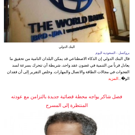
البنك الدولي
بروكسل - السعوديه اليوم
قال البنك الدولي إن الذكاء الاصطناعي قد يمكن البلدان النامية من تحقيق ما
يعادل قرناً من التنمية في غضون عقد واحد، شريطة أن تتحرك بسرعة لسد
الفجوات في مجالات الطاقة والاتصال والمهارات. وخلص التقرير إلى أن فقدان
الو�...
المزيد
فضل شاكر يواجه محطة قضائية جديدة بالتزامن مع عودته
المنتظرة إلى المسرح