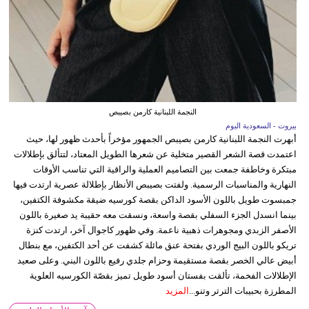
النجمة اللبنانية كارمن بصيبص
بيروت - السعودية اليوم
أبهرت النجمة اللبنانية كارمن بصيبص الجمهور مؤخراً بأحدث ظهور لها، حيث
اعتمدت قصة الشعر القصير متخلية عن شعرها الطويل المعتاد، لتتألق بإطلالات
مبتكرة وخاطفة جمعت بين التصاميم العملية والراقية التي تناسب الأوقات
النهارية والمناسبات الرسمية. ولفتت بصيبص الأنظار بإطلالة عصرية ارتدت فيها
جمبسوت طويل باللون الأسود الداكن بقصة كورسيه ضيقة مكشوفة الكتفين،
بينما انسدل الجزء السفلي بقصة واسعة، ونسقت معه حقيبة يد صغيرة باللون
الأصفر الزبدي ومجوهرات ذهبية ناعمة. وفي ظهور كاجوال آخر، ارتدت كنزة
تريكو باللون البيج الوردي بفتحة عنق مائلة كشفت عن أحد الكتفين، مع بنطال
أبيض عالي الخصر بقصة مستقيمة وحزام جلدي رفيع باللون البني. وعلى صعيد
الإطلالات الفخمة، تألقت بفستان أسود طويل تميز بقصّة الكورسيه العلوية
المطرزة بحبيبات الترتر وتنو...
المزيد