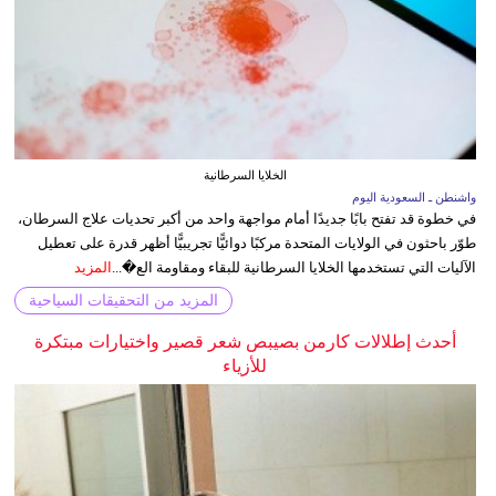
الخلايا السرطانية
واشنطن ـ السعودية اليوم
في خطوة قد تفتح بابًا جديدًا أمام مواجهة واحد من أكبر تحديات علاج السرطان،
طوّر باحثون في الولايات المتحدة مركبًا دوائيًّا تجريبيًّا أظهر قدرة على تعطيل
الآليات التي تستخدمها الخلايا السرطانية للبقاء ومقاومة الع�...
المزيد
المزيد من التحقيقات السياحية
أحدث إطلالات كارمن بصيبص شعر قصير واختيارات مبتكرة
للأزياء