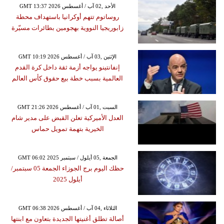
GMT 13:37 2026 الأحد ,02 آب / أغسطس
روساتوم تتهم أوكرانيا باستهداف محطة
زابوريجيا النووية بهجومين بطائرات مسيّرة
GMT 10:19 2026 الإثنين ,03 آب / أغسطس
إنفانتينو يواجه أزمة ثقة داخل كرة القدم
العالمية بسبب خطة بيع حقوق كأس العالم
GMT 21:26 2026 السبت ,01 آب / أغسطس
العدل الأميركية تعلن القبض على مدير شام
الخيرية بتهمة تمويل حماس
GMT 06:02 2025 الجمعة ,05 أيلول / سبتمبر
حظك اليوم برج الجوزاء الجمعة 05 سبتمبر/
أيلول 2025
GMT 06:38 2026 الثلاثاء ,04 آب / أغسطس
أصالة تطلق أغنيتها الجديدة بتعاون مع ابنتها