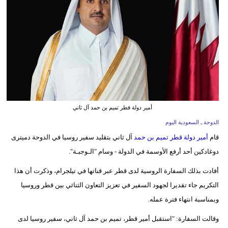
وسفر
ديكور
أخبار
إعلام
تعليم
أمير دولة قطر تميم بن حمد آل ثاني
مرأة
الدوحة ـ السعودية اليوم
قام
أمير دولة قطر تميم بن حمد
آل ثاني بتقليد سفير روسيا في الدوحة دميترى
علوم
دوغادكين أحد أرفع الأوسمة في الدولة - وسام "الـوجبـة".
وتكنولوجيا
أفادت بذلك السفارة الروسية لدى قطر عبر قناتها في تيلجرام، وذكرت أن هذا
بيئة
التكريم جاء تقديرا لجهود السفير في تعزيز التعاون الثنائي بين قطر وروسيا
مدوَّنات
وبمناسبة انتهاء فترة عمله.
وقالت السفارة: "استقبل أمير قطر، تميم بن حمد آل ثاني، سفير روسيا لدى
أبراج