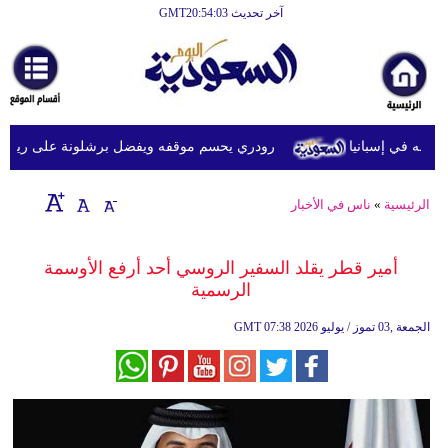
آخر تحديث GMT20:54:03
الرئيسية
أخبارعاجلة
رياضة
ه في إسبانيا
رودري يحسم موقفه ويفضل برشلونة على ريال مدريد
ثقافة
إقتصاد
الرئيسية
»
ناس في الأخبار
فن
أمير قطر يقلد السفير الروسي أحد أرفع الأوسمة
وموسيقى
الرسمية
أزياء
07:38 2026 الجمعة ,03 تموز / يوليو
GMT
صحة
وتغذية
سياحة