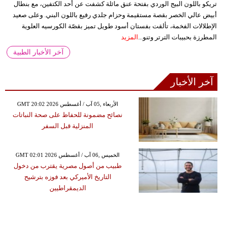
تريكو باللون البيج الوردي بفتحة عنق مائلة كشفت عن أحد الكتفين، مع بنطال
أبيض عالي الخصر بقصة مستقيمة وحزام جلدي رفيع باللون البني. وعلى صعيد
الإطلالات الفخمة، تألقت بفستان أسود طويل تميز بقصّة الكورسيه العلوية
المطرزة بحبيبات الترتر وتنو...
المزيد
آخر الأخبار الطبية
آخر الأخبار
GMT 20:02 2026 الأربعاء ,05 آب / أغسطس
نصائح مضمونة للحفاظ على صحة النباتات
المنزلية قبل السفر
GMT 02:01 2026 الخميس ,06 آب / أغسطس
طبيب من أصول مصرية يقترب من دخول
التاريخ الأميركي بعد فوزه بترشيح
الديمقراطيين