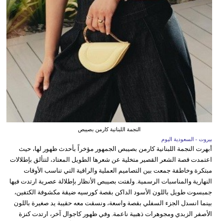
النجمة اللبنانية كارمن بصيبص
بيروت - السعودية اليوم
أبهرت النجمة اللبنانية كارمن بصيبص الجمهور مؤخراً بأحدث ظهور لها، حيث
اعتمدت قصة الشعر القصير متخلية عن شعرها الطويل المعتاد، لتتألق بإطلالات
مبتكرة وخاطفة جمعت بين التصاميم العملية والراقية التي تناسب الأوقات
النهارية والمناسبات الرسمية. ولفتت بصيبص الأنظار بإطلالة عصرية ارتدت فيها
جمبسوت طويل باللون الأسود الداكن بقصة كورسيه ضيقة مكشوفة الكتفين،
بينما انسدل الجزء السفلي بقصة واسعة، ونسقت معه حقيبة يد صغيرة باللون
الأصفر الزبدي ومجوهرات ذهبية ناعمة. وفي ظهور كاجوال آخر، ارتدت كنزة