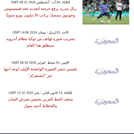
GMT 08:52 2026 الثلاثاء ,04 آب / أغسطس
ريال مدريد يرفع عرضه لتجديد عقد فينيسيوس
وجونيور يتمسك براتب 30 مليون يورو سنويًا
GMT 14:06 2016 الأحد ,03 إبريل / نيسان
تسريب صورة لهاتف من نوكيا بنظام أندرويد
سيطلق هذا العام
GMT 08:58 2020 الإثنين ,03 شباط / فبراير
بلقيس تنشر الصورة الواضحة الأولى لوجه ابنها
عبر "إنستغرام"
GMT 12:32 2020 الثلاثاء ,14 كانون الثاني / يناير
متحف الخط العربي يحتضن معرض الفنان
والخطاط أحمد سوار