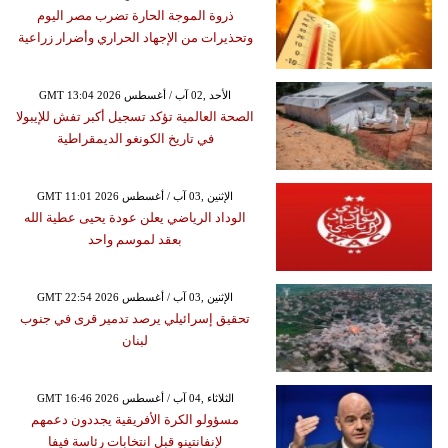
ذروة الموجة الحارة تضرب مصر اليوم
وتحذيرات من الإجهاد الحراري وأضرار زراعية
GMT 13:04 2026 الأحد ,02 آب / أغسطس
الصحة العالمية تؤكد تسجيل أكبر تفش للإيبولا
في تاريخ الكونغو الديمقراطية
GMT 11:01 2026 الإثنين ,03 آب / أغسطس
الوداد الرياضي يعلن عودة يحيى عطية الله
بعقد لموسم واحد
GMT 22:54 2026 الإثنين ,03 آب / أغسطس
تحقيق إسرائيلي يرصد تدمير قرى في جنوب
لبنان
GMT 16:46 2026 الثلاثاء ,04 آب / أغسطس
مسؤولو الكرة الأفريقية يجددون دعمهم
لإنفانتينو قبل انتخابات رئاسة فيفا