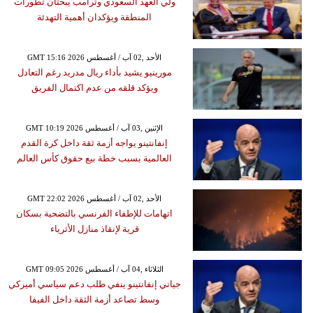
ولي العهد السعودي وترامب يبحثان تطورات
المنطقة ويؤكدان أهمية التهدئة
GMT 15:16 2026 الأحد ,02 آب / أغسطس
مورينيو يشيد بأداء ريال مدريد رغم التعادل
ويؤكد قلقه من عدم اكتمال الفريق
GMT 10:19 2026 الإثنين ,03 آب / أغسطس
إنفانتينو يواجه أزمة ثقة داخل كرة القدم
العالمية بسبب خطة بيع حقوق كأس العالم
GMT 22:02 2026 الأحد ,02 آب / أغسطس
اتهامات للإطفاء الفرنسي بالتضحية بسكان
قرية لإنقاذ منازل الأثرياء
GMT 09:05 2026 الثلاثاء ,04 آب / أغسطس
جياني إنفانتينو ينفي طلب دعم سياسي أميركي
وسط تصاعد أزمة الثقة داخل الفيفا