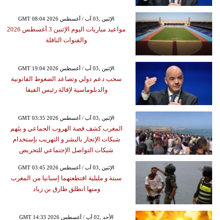
GMT 08:04 2026 الإثنين ,03 آب / أغسطس
مواعيد مباريات اليوم الإثنين 3 أغسطس 2026
والقنوات الناقلة
GMT 19:04 2026 الإثنين ,03 آب / أغسطس
سحب دعم دولي وتصاعد الضغوط القانونية
والدبلوماسية لإقالة رئيس الفيفا
GMT 03:35 2026 الإثنين ,03 آب / أغسطس
المغرب كشف قصة الهروب الجماعي و يتَهم
شبكات الإتجار بالبشر و التهريب بإستخدام
شبكات التواصل الإجتماعي للتحريض
GMT 03:45 2026 الإثنين ,03 آب / أغسطس
سبتة و مليلية اقتطعتهما إسبانيا من المغرب
ومنها انطلق طارق بن زياد
GMT 14:33 2026 الأحد ,02 آب / أغسطس