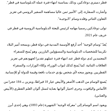
قطر دميتري دوغادكين، وذلك بمناسبة انتهاء فترة عمله الدبلوماسية في قطر".
فيديو
وأشارت السفارة، إلى "الأمير ثمن عاليا مساهمة السفير الروسي في تعزيز
سيارات
التعاون الثنائي وقلده وسام "الـوجبـة".
تولى دوغادكين رسميا مهامه كرئيس للبعثة الدبلوماسية الروسية في قطر في
خريف عام 2021.
يُعدّ "وسام الوجبة" أحد أرفع الأوسمة المدنية في دولة قطر، ويمنحه أمير البلاد
تكريما للشخصيات الدبلوماسية والمسؤولين البارزين. وهو يُمنح للسفراء
المعتمدين لدى دولة قطر عند انتهاء فترة عملهم تقديرا لجهودهم في تعزيز
العلاقات الثنائية. كما يُمنح كذلك لنواب الوزراء، وكلاء الوزارات، والسفراء
القطريين. ويجوز منحه لأي شخص يؤدي خدمات نافعة وقيمة للدولة أو للإنسانية.
يُصنع الوسام من الذهب الأصفر والأبيض عيار 18 قيراطا، ويتزين بـ 184 حجرا من
الألماس والياقوت، وجرى اختيار ألوانها بعناية لتمثل ألوان العلم القطري (الأبيض
والعنابي).
ويعود اسم الوسام إلى "معركة الوجبة" الشهيرة (عام 1893)، وهي إحدى أبرز