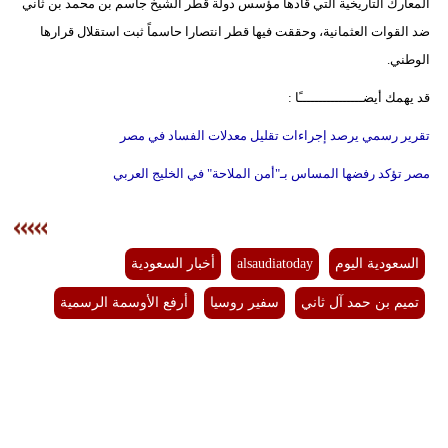
المعارك التاريخية التي قادها مؤسس دولة قطر الشيخ جاسم بن محمد بن ثاني
ضد القوات العثمانية، وحققت فيها قطر انتصارا حاسماً ثبت استقلال قرارها
الوطني.
قد يهمك أيضــــــــــــــــًا :
تقرير رسمي يرصد إجراءات تقليل معدلات الفساد في مصر
مصر تؤكد رفضها المساس بـ"أمن الملاحة" في الخليج العربي
السعودية اليوم
alsaudiatoday
أخبار السعودية
تميم بن حمد آل ثاني
سفير روسيا
أرفع الأوسمة الرسمية