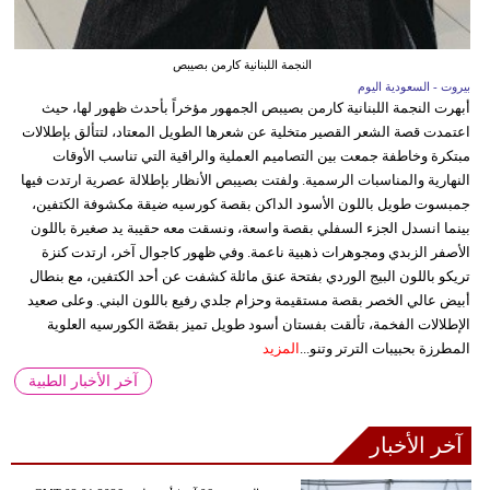
النجمة اللبنانية كارمن بصيبص
بيروت - السعودية اليوم
أبهرت النجمة اللبنانية كارمن بصيبص الجمهور مؤخراً بأحدث ظهور لها، حيث
اعتمدت قصة الشعر القصير متخلية عن شعرها الطويل المعتاد، لتتألق بإطلالات
مبتكرة وخاطفة جمعت بين التصاميم العملية والراقية التي تناسب الأوقات
النهارية والمناسبات الرسمية. ولفتت بصيبص الأنظار بإطلالة عصرية ارتدت فيها
جمبسوت طويل باللون الأسود الداكن بقصة كورسيه ضيقة مكشوفة الكتفين،
بينما انسدل الجزء السفلي بقصة واسعة، ونسقت معه حقيبة يد صغيرة باللون
الأصفر الزبدي ومجوهرات ذهبية ناعمة. وفي ظهور كاجوال آخر، ارتدت كنزة
تريكو باللون البيج الوردي بفتحة عنق مائلة كشفت عن أحد الكتفين، مع بنطال
أبيض عالي الخصر بقصة مستقيمة وحزام جلدي رفيع باللون البني. وعلى صعيد
الإطلالات الفخمة، تألقت بفستان أسود طويل تميز بقصّة الكورسيه العلوية
المطرزة بحبيبات الترتر وتنو...
المزيد
آخر الأخبار الطبية
آخر الأخبار