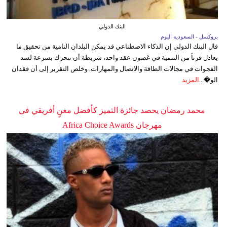
البنك الدولي
بروكسل - السعوديه اليوم
قال البنك الدولي إن الذكاء الاصطناعي قد يمكن البلدان النامية من تحقيق ما
يعادل قرناً من التنمية في غضون عقد واحد، شريطة أن تتحرك بسرعة لسد
الفجوات في مجالات الطاقة والاتصال والمهارات. وخلص التقرير إلى أن فقدان
الو�...
المزيد
محمد رمضان يحصد جائزة التميز كأفضل مغنٍ أفريقي في
مهرجان Africa Choice Awards