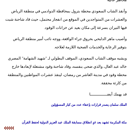
فيديو
وأنقذ الشاب السعودي محطة بترول بمحافظة الدوادمي في منطقة الرياض
والعشرات من المتواجدين في الموقع من انفجار محتمل، حيث قاد شاحنة شبت
سيارات
فيها النيران بسرعة إلى مكان بعيد عن خزانات الوقود.
وأصيب ماهر الدلبحي بحروق جراء الواقعة، ووجه نائب أمير منطقة الرياض
بتوفير الرعاية والخدمات الصحية اللازمة لعلاجه.
ويشبه موقف الشاب السعودي، الموقف البطولي لـ "شهيد الشهامة" المصري
خالد عبد العال، والذي ضحى بنفسه، وقاد شاحنة وقود مشتعلة لإبعادها خارج
محطة وقود في مدينة العاشر من رمضان، لينقذ عشرات المواطنين والمنطقة
من كارثة محققة.
قد يهمك أيضــــــــــــــا
الملك سلمان يصدر قرارات بإعفاء عدد من كبار المسؤولين
مكة المكرمة تشهد بعد غدٍ انطلاق مسابقة الملك عبد العزيز الدولية لحفظ القرآن