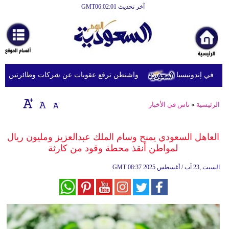
آخر تحديث GMT06:02:01
الرئيسية
أخبارعاجلة
رياضة
في إندونيسيا
واشنطن ترفع عقوبات عن شركات وطائرتين على صلة 
ثقافة
إقتصاد
الرئيسية
»
ناس في الأخبار
فن
العاهل السعودي يمنح وسام الملك عبدالعزيز ومليون ريال
وموسيقى
لمواطن أنقذ محطة وقود من كارثة
أزياء
08:37 2025 السبت ,23 آب / أغسطس
GMT
صحة
وتغذية
سياحة