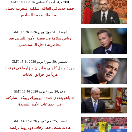
GMT 18:21 2026 الثلاثاء ,04 آب / أغسطس
حفيد جديد في العائلة الملكية المغربية يحمل
اسم الملك محمد السادس
GMT 16:28 2026 الجمعة ,31 تموز / يوليو
رياض سلامة في قبضة الأمن اللبناني بعد
محاصرته داخل المستشفى
GMT 15:41 2026 الخميس ,30 تموز / يوليو
جورج وأمل كلوني يغادران منزلهما في فرنسا
هرباً من حرائق الغابات
GMT 16:46 2026 الأحد ,26 تموز / يوليو
نتنياهو يتحدى عمدة نيويورك ويؤكد مشاركته
في اجتماعات الأمم المتحدة
GMT 14:17 2026 السبت ,25 تموز / يوليو
هالاند يشعل حفل زفاف دوناروما برقصة