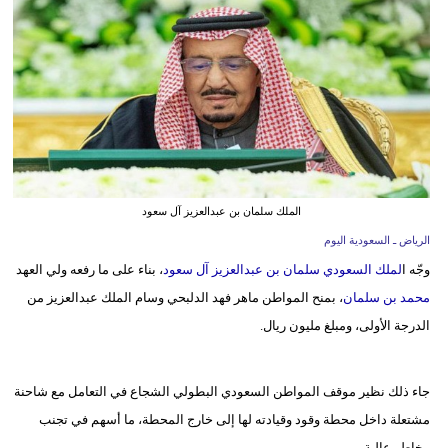
وسفر
ديكور
أخبار
إعلام
تعليم
الملك سلمان بن عبدالعزيز آل سعود
مرأة
الرياض ـ السعودية اليوم
وجّه ا
لملك السعودي سلمان بن عبدالعزيز آل سعود
، بناء على ما رفعه ولي العهد
علوم
محمد بن سلمان
، بمنح المواطن ماهر فهد الدلبحي وسام الملك عبدالعزيز من
وتكنولوجيا
الدرجة الأولى، ومبلغ مليون ريال.
بيئة
مدوَّنات
جاء ذلك نظير موقف المواطن السعودي البطولي الشجاع في التعامل مع شاحنة
مشتعلة داخل محطة وقود وقيادته لها إلى خارج المحطة، ما أسهم في تجنب
أبراج
مخاطر عالية