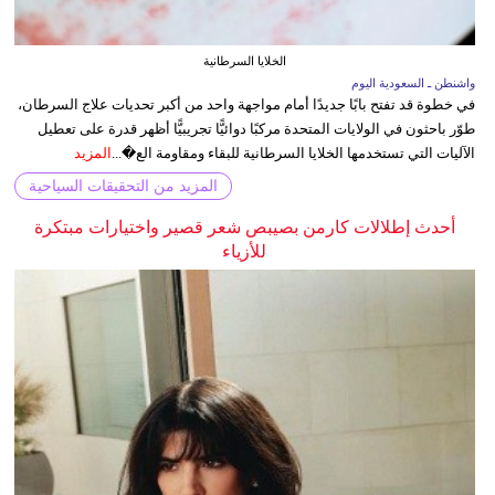
الخلايا السرطانية
واشنطن ـ السعودية اليوم
في خطوة قد تفتح بابًا جديدًا أمام مواجهة واحد من أكبر تحديات علاج السرطان،
طوّر باحثون في الولايات المتحدة مركبًا دوائيًّا تجريبيًّا أظهر قدرة على تعطيل
الآليات التي تستخدمها الخلايا السرطانية للبقاء ومقاومة الع�...
المزيد
المزيد من التحقيقات السياحية
أحدث إطلالات كارمن بصيبص شعر قصير واختيارات مبتكرة
للأزياء