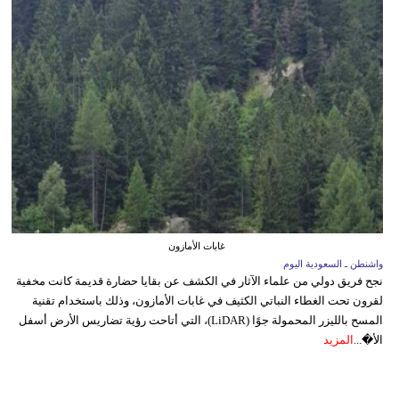
غابات الأمازون
واشنطن ـ السعودية اليوم
نجح فريق دولي من علماء الآثار في الكشف عن بقايا حضارة قديمة كانت مخفية
لقرون تحت الغطاء النباتي الكثيف في غابات الأمازون، وذلك باستخدام تقنية
المسح بالليزر المحمولة جوًا (LiDAR)، التي أتاحت رؤية تضاريس الأرض أسفل
الأ�...
المزيد