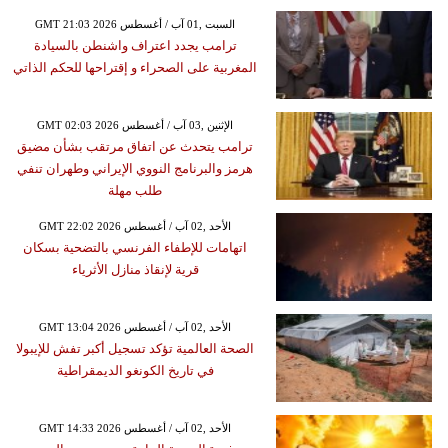
GMT 21:03 2026 السبت ,01 آب / أغسطس
ترامب يجدد اعتراف واشنطن بالسيادة
المغربية على الصحراء و إقتراحها للحكم الذاتي
GMT 02:03 2026 الإثنين ,03 آب / أغسطس
ترامب يتحدث عن اتفاق مرتقب بشأن مضيق
هرمز والبرنامج النووي الإيراني وطهران تنفي
طلب مهلة
GMT 22:02 2026 الأحد ,02 آب / أغسطس
اتهامات للإطفاء الفرنسي بالتضحية بسكان
قرية لإنقاذ منازل الأثرياء
GMT 13:04 2026 الأحد ,02 آب / أغسطس
الصحة العالمية تؤكد تسجيل أكبر تفش للإيبولا
في تاريخ الكونغو الديمقراطية
GMT 14:33 2026 الأحد ,02 آب / أغسطس