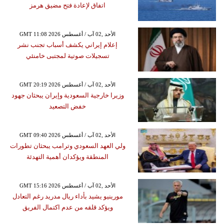
اتفاق لإعادة فتح مضيق هرمز
GMT 11:08 2026 الأحد ,02 آب / أغسطس
إعلام إيراني يكشف أسباب تجنب نشر
تسجيلات صوتية لمجتبى خامنئي
GMT 20:19 2026 الأحد ,02 آب / أغسطس
وزيرا خارجية السعودية وإيران يبحثان جهود
خفض التصعيد
GMT 09:40 2026 الأحد ,02 آب / أغسطس
ولي العهد السعودي وترامب يبحثان تطورات
المنطقة ويؤكدان أهمية التهدئة
GMT 15:16 2026 الأحد ,02 آب / أغسطس
مورينيو يشيد بأداء ريال مدريد رغم التعادل
ويؤكد قلقه من عدم اكتمال الفريق