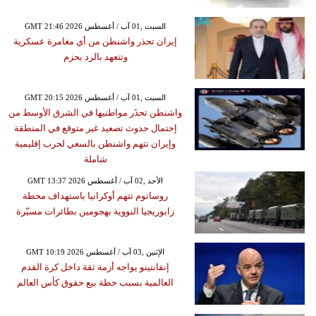
GMT 21:46 2026 السبت ,01 آب / أغسطس
إيران تحذر واشنطن من أي مغامرة عسكرية
وتتعهد بالرد بحزم
GMT 20:15 2026 السبت ,01 آب / أغسطس
واشنطن تحذَر مواطنيها في الشرق الأوسط من
إحتمال حدوث تصعيد غير متوقع في المنطقة
وإيران تتهم واشنطن بالسعي لحرب إقليمية
شاملة
GMT 13:37 2026 الأحد ,02 آب / أغسطس
روساتوم تتهم أوكرانيا باستهداف محطة
زابوريجيا النووية بهجومين بطائرات مسيّرة
GMT 10:19 2026 الإثنين ,03 آب / أغسطس
إنفانتينو يواجه أزمة ثقة داخل كرة القدم
العالمية بسبب خطة بيع حقوق كأس العالم