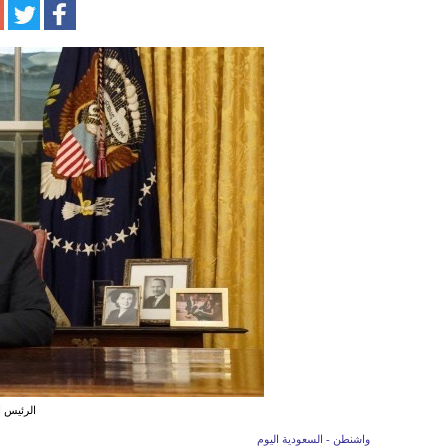
الرئيس ا
واشنطن - السعودية اليوم