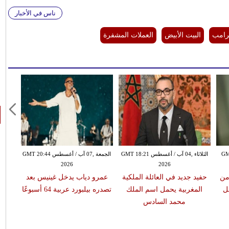
ناس في الأخبار
ترامب
البيت الأبيض
العملات المشفرة
GMT 16:2
الثلاثاء ,04 آب / أغسطس GMT 18:21
الجمعة ,07 آب / أغسطس GMT 20:44
2026
2026
من
حفيد جديد في العائلة الملكية
عمرو دياب يدخل غينيس بعد
ل
المغربية يحمل اسم الملك
تصدره بيلبورد عربية 64 أسبوعًا
محمد السادس