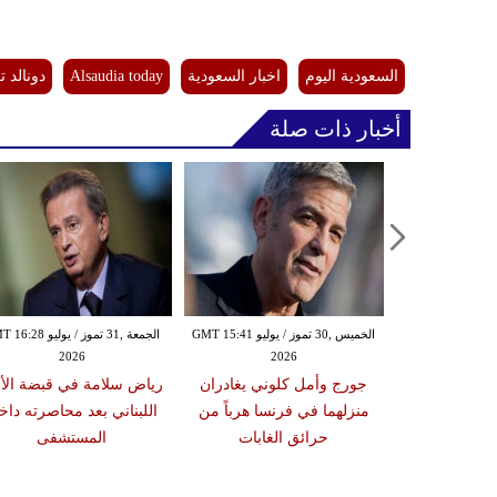
السعودية اليوم
اخبار السعودية
Alsaudia today
دونالد 
أخبار ذات صلة
الخميس ,30 تموز / يوليو GMT 15:41
الجمعة ,31 تموز / يوليو 8
2026
2026
 عمدة نيويورك
جورج وأمل كلوني يغادران
رياض سلامة في قبضة الأ
 في اجتماعات
منزلهما في فرنسا هرباً من
اللبناني بعد محاصرته داخ
لمتحدة
حرائق الغابات
المستشفى