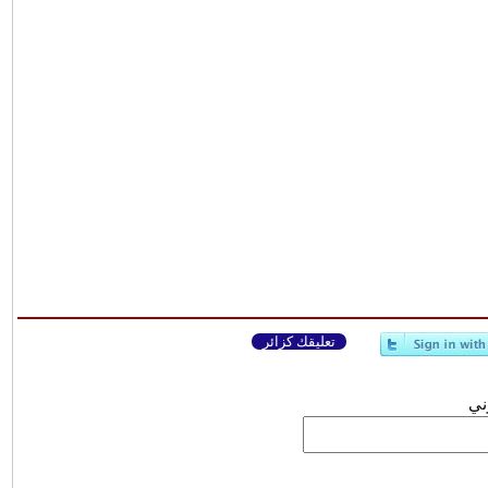
تعليقك كزائر
وني