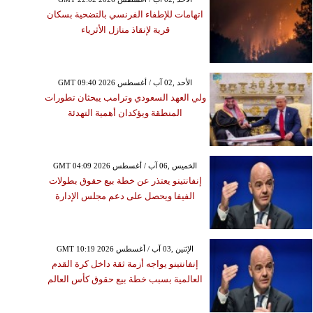
اتهامات للإطفاء الفرنسي بالتضحية بسكان
قرية لإنقاذ منازل الأثرياء
GMT 09:40 2026 الأحد ,02 آب / أغسطس
ولي العهد السعودي وترامب يبحثان تطورات
المنطقة ويؤكدان أهمية التهدئة
GMT 04:09 2026 الخميس ,06 آب / أغسطس
إنفانتينو يعتذر عن خطة بيع حقوق بطولات
الفيفا ويحصل على دعم مجلس الإدارة
GMT 10:19 2026 الإثنين ,03 آب / أغسطس
إنفانتينو يواجه أزمة ثقة داخل كرة القدم
العالمية بسبب خطة بيع حقوق كأس العالم