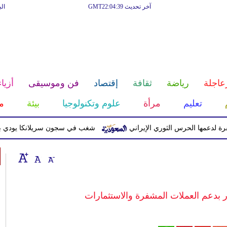
آخر تحديث GMT22:04:39
ال
عاجلة
رياضة
ثقافة
إقتصاد
فن وموسيقى
أزياء
تعليم
مرأة
علوم وتكنولوجيا
بيئة
م
 الحرس الثوري الإيراني
شغب في سجون سريلانكا يودي بحياة 3 سجناء ويصيب 23 آخرين
ار بدعم العملات المشفرة والاستثمارات