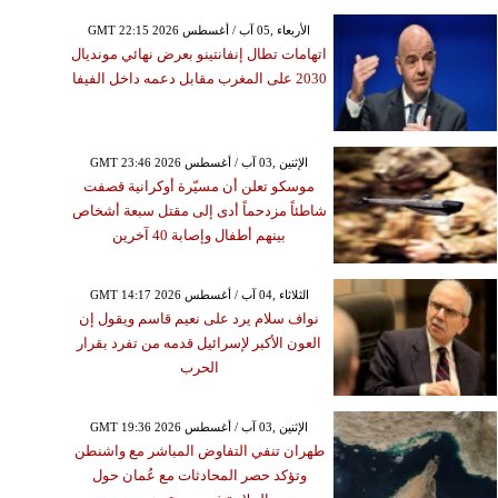
GMT 22:15 2026 الأربعاء ,05 آب / أغسطس
اتهامات تطال إنفانتينو بعرض نهائي مونديال
2030 على المغرب مقابل دعمه داخل الفيفا
GMT 23:46 2026 الإثنين ,03 آب / أغسطس
موسكو تعلن أن مسيّرة أوكرانية قصفت
شاطئاً مزدحماً أدى إلى مقتل سبعة أشخاص
بينهم أطفال وإصابة 40 آخرين
GMT 14:17 2026 الثلاثاء ,04 آب / أغسطس
نواف سلام يرد على نعيم قاسم ويقول إن
العون الأكبر لإسرائيل قدمه من تفرد بقرار
الحرب
GMT 19:36 2026 الإثنين ,03 آب / أغسطس
طهران تنفي التفاوض المباشر مع واشنطن
وتؤكد حصر المحادثات مع عُمان حول