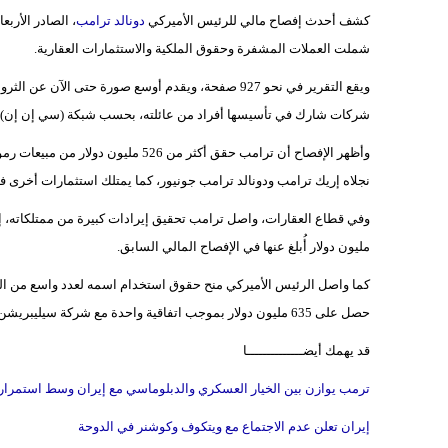
كشف أحدث إفصاح مالي للرئيس الأميركي
دونالد ترامب
، الصادر الأرب
شملت العملات المشفرة وحقوق الملكية والاستثمارات العقارية.
ويقع التقرير في نحو 927 صفحة، ويقدم أوسع صورة حتى الآن عن الثروة المتنامية التي جمعها ترامب منذ عودته إلى
شركات شارك في تأسيسها أفراد من عائلته، بحسب شبكة (سي إن إن).
وأظهر الإفصاح أن ترامب حقق أكثر من 6
نجلاه إريك ترامب ودونالد ترامب جونيور، كما يمتلك استثمارات أخرى في
مليون دولار أُبلغ عنها في الإفصاح المالي السابق.
كما واصل الرئيس الأميركي منح حقوق استخدام اسمه لعدد واسع من الم
حصل على 635 مليون دولار بموجب اتفاقية واحدة مع شركة سيليبريشن كوينز.
قد يهمك أيضــــــــــــــا
ترمب يوازن بين الخيار العسكري والدبلوماسي مع إيران وسط استمرا
إيران تعلن عدم الاجتماع مع ويتكوف وكوشنر في الدوحة