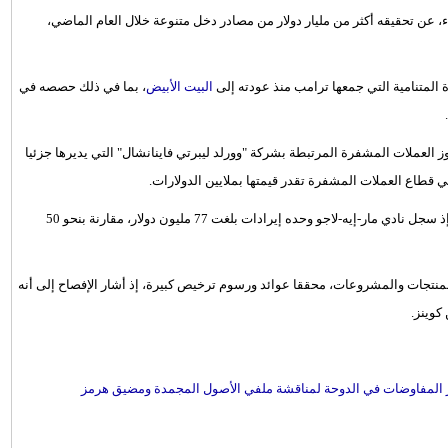
عاء، عن تحقيقه أكثر من مليار دولار من مصادر دخل متنوعة خلال العام الماضي،
البيت الأبيض
، بما في ذلك حصصه في
52 مليون دولار من مبيعات رموز العملات المشفرة المرتبطة بشركة "وورلد ليبرتي فاينانشال" التي يديرها جزئيا
 قطاع العملات المشفرة تقدر قيمتها بملايين الدولارات.
وفي قطاع العقارات، واصل ترامب تحقيق إيرادات كبيرة من ممتلكاته، إذ سجل نادي مار-إيه-لاجو وحده إيرادات بلغت 77 مليون دولار، مقارنة بنحو 50
نتجات والمشروعات، محققا عوائد ورسوم ترخيص كبيرة، إذ أشار الإفصاح إلى أنه
ر المفاوضات في الدوحة لمناقشة ملفي الأصول المجمدة ومضيق هرمز