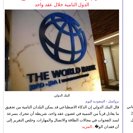
الدول النامية خلال عقد واحد
البنك الدولي
بروكسل - السعوديه اليوم
اني
قال البنك الدولي إن الذكاء الاصطناعي قد يمكن البلدان النامية من تحقيق
ي 5 أغسطس/آب الجاري، إلى 23
ما يعادل قرناً من التنمية في غضون عقد واحد، شريطة أن تتحرك بسرعة
ل
لسد الفجوات في مجالات الطاقة والاتصال والمهارات. وخلص التقرير إلى
أن فقدان الو�...
المزيد