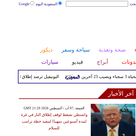
بحث
السعودية اليوم
Google
صحة وتغذية
سياحة وسفر
ديكور
دونات
أبراج
فيديو
سيارات
اليونيفيل ترصد إطلاق 113 مقذوفا إسرائيليا على لبنان خلال يوم واحد
آخر الأخبار
GMT 21:29 2026 الجمعة ,07 آب / أغسطس
واشنطن تضغط لوقف إطلاق النار في غزة
لمدة أسبوعين تمهيدًا لتنفيذ خطة ترامب
للسلام