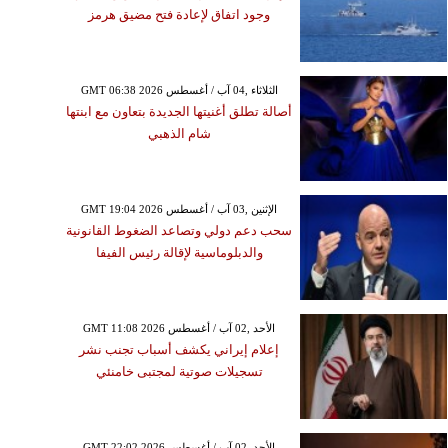
وجود اتفاق لإعادة فتح مضيق هرمز
GMT 06:38 2026 الثلاثاء ,04 آب / أغسطس
أصالة تطلق أغنيتها الجديدة بتعاون مع ابنتها
شام الذهبي
GMT 19:04 2026 الإثنين ,03 آب / أغسطس
سحب دعم دولي وتصاعد الضغوط القانونية
والدبلوماسية لإقالة رئيس الفيفا
GMT 11:08 2026 الأحد ,02 آب / أغسطس
إعلام إيراني يكشف أسباب تجنب نشر
تسجيلات صوتية لمجتبى خامنئي
GMT 22:02 2026 الأحد ,02 آب / أغسطس