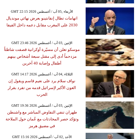
GMT 22:15 2026 الأربعاء ,05 آب / أغسطس
اتهامات تطال إنفانتينو بعرض نهائي مونديال
2030 على المغرب مقابل دعمه داخل الفيفا
GMT 23:46 2026 الإثنين ,03 آب / أغسطس
موسكو تعلن أن مسيّرة أوكرانية قصفت شاطئاً
مزدحماً أدى إلى مقتل سبعة أشخاص بينهم
أطفال وإصابة 40 آخرين
GMT 14:17 2026 الثلاثاء ,04 آب / أغسطس
نواف سلام يرد على نعيم قاسم ويقول إن
العون الأكبر لإسرائيل قدمه من تفرد بقرار
الحرب
GMT 19:36 2026 الإثنين ,03 آب / أغسطس
طهران تنفي التفاوض المباشر مع واشنطن
وتؤكد حصر المحادثات مع عُمان حول الملاحة
في مضيق هرمز
GMT 15:16 2026 الأحد ,02 آب / أغسطس