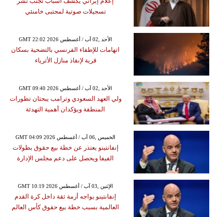
إعلام إيراني يكشف أسباب تجنب نشر
تسجيلات صوتية لمجتبى خامنئي
GMT 22:02 2026 الأحد ,02 آب / أغسطس
اتهامات للإطفاء الفرنسي بالتضحية بسكان
قرية لإنقاذ منازل الأثرياء
GMT 09:40 2026 الأحد ,02 آب / أغسطس
ولي العهد السعودي وترامب يبحثان تطورات
المنطقة ويؤكدان أهمية التهدئة
GMT 04:09 2026 الخميس ,06 آب / أغسطس
إنفانتينو يعتذر عن خطة بيع حقوق بطولات
الفيفا ويحصل على دعم مجلس الإدارة
GMT 10:19 2026 الإثنين ,03 آب / أغسطس
إنفانتينو يواجه أزمة ثقة داخل كرة القدم
العالمية بسبب خطة بيع حقوق كأس العالم