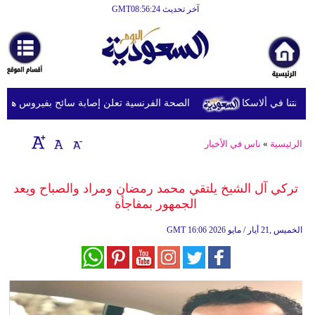
آخر تحديث GMT08:56:24
الرئيسية
أخبارعاجلة
رياضة
الصحة الفرنسية تعلن إصابة سائح بفيروس هانتا بعد 
ثقافة
إقتصاد
الرئيسية
»
ناس في الأخبار
فن
تركي آل الشيخ يلتقي محمد رمضان ومراد والصباح ويعد
وموسيقى
الجمهور بمفاجأة
أزياء
16:06 2026 الخميس ,21 أيار / مايو
GMT
صحة
وتغذية
سياحة