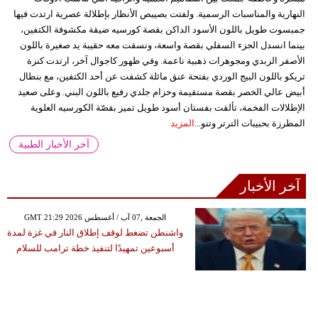
النهارية والمناسبات الرسمية. ولفتت بصيبص الأنظار بإطلالة عصرية ارتدت فيها
جمبسوت طويل باللون الأسود الداكن بقصة كورسيه ضيقة مكشوفة الكتفين،
بينما انسدل الجزء السفلي بقصة واسعة، ونسقت معه حقيبة يد صغيرة باللون
الأصفر الزبدي ومجوهرات ذهبية ناعمة. وفي ظهور كاجوال آخر، ارتدت كنزة
تريكو باللون البيج الوردي بفتحة عنق مائلة كشفت عن أحد الكتفين، مع بنطال
أبيض عالي الخصر بقصة مستقيمة وحزام جلدي رفيع باللون البني. وعلى صعيد
الإطلالات الفخمة، تألقت بفستان أسود طويل تميز بقصّة الكورسيه العلوية
المطرزة بحبيبات الترتر وتنو...
المزيد
آخر الأخبار الطبية
آخر الأخبار
GMT 21:29 2026 الجمعة ,07 آب / أغسطس
واشنطن تضغط لوقف إطلاق النار في غزة لمدة
أسبوعين تمهيدًا لتنفيذ خطة ترامب للسلام