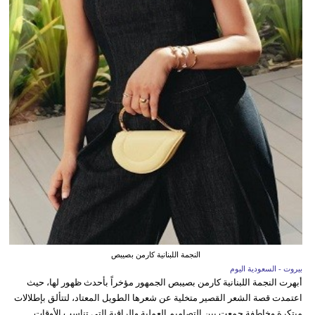
النجمة اللبنانية كارمن بصيبص
بيروت - السعودية اليوم
أبهرت النجمة اللبنانية كارمن بصيبص الجمهور مؤخراً بأحدث ظهور لها، حيث
اعتمدت قصة الشعر القصير متخلية عن شعرها الطويل المعتاد، لتتألق بإطلالات
مبتكرة وخاطفة جمعت بين التصاميم العملية والراقية التي تناسب الأوقات