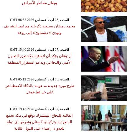
ويقلل مخاطر الأمراض
GMT 06:52 2026 السبت ,08 آب / أغسطس
محمد رمضان يستعيد ذكرياته مع عمر الشريف
ويهدي «عشماوي» إلى روحه
GMT 15:40 2026 الجمعة ,07 آب / أغسطس
أردوغان يؤكد أن اتفاقية مكة تعزز التعاون
الأمني والدفاعي وتدعم استقرار المنطقة
GMT 05:12 2026 السبت ,08 آب / أغسطس
طرح ميزة جديدة مدعومة بالذكاء الاصطناعي
على خرائط غوغل
GMT 19:47 2026 الجمعة ,07 آب / أغسطس
اتفاقية للدفاع المشترك توقَع في مكة تجمع
السعودية وتركيا وباكستان وتعرض أي دولة
للعدوان إعتداء على الدول الثلاثة