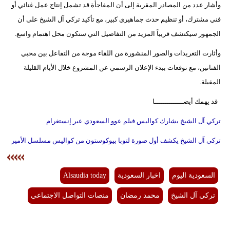
وأشار عدد من المصادر المقربة إلى أن المفاجأة قد تشمل إنتاج عمل غنائي أو
فيديو
فني مشترك، أو تنظيم حدث جماهيري كبير، مع تأكيد تركي آل الشيخ على أن
الجمهور سيكتشف قريباً المزيد من التفاصيل التي ستكون محل اهتمام واسع.
سيارات
وأثارت التغريدات والصور المنشورة من اللقاء موجة من التفاعل بين محبي
الفنانين، مع توقعات ببدء الإعلان الرسمي عن المشروع خلال الأيام القليلة
المقبلة.
قد يهمك أيضــــــــــــــا
تركي آل الشيخ يشارك كواليس فيلم عوو السعودي عبر إنستغرام
تركي آل الشيخ يكشف أول صورة لتوبا بيوكوستون من كواليس مسلسل الأمير
السعودية اليوم
اخبار السعودية
Alsaudia today
تركي آل الشيخ
محمد رمضان
منصات التواصل الاجتماعي