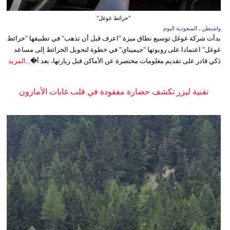
"خرائط غوغل"
واشنطن ـ السعودية اليوم
بدأت شركة غوغل توسيع نطاق ميزة "اعرف قبل أن تذهب" في تطبيقها "خرائط
غوغل" اعتمادا على روبوتها "جيميناي" في خطوة لتحويل الخرائط إلى مساعد
ذكي قادر على تقديم معلومات مختصرة عن الأماكن قبل زيارتها، بعد أ�...
المزيد
تقنية ليزر تكشف حضارة مفقودة في قلب غابات الأمازون