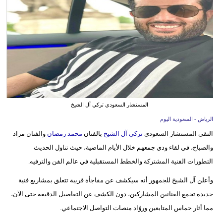
وسفر
ديكور
أخبار
إعلام
تعليم
المستشار السعودي تركي آل الشيخ
مرأة
الرياض - السعودية اليوم
التقى المستشار السعودي
تركي آل الشيخ
بالفنان
محمد رمضان
والفنان مراد
علوم
والصباح، في لقاء ودي جمعهم خلال الأيام الماضية، حيث تناول الحديث
وتكنولوجيا
التطورات الفنية المشتركة والخطط المستقبلية في عالم الفن والترفيه.
بيئة
وأعلن آل الشيخ للجمهور أنه سيكشف عن مفاجأة قريبة تتعلق بمشاريع فنية
مدوَّنات
جديدة تجمع الفنانين المشاركين، دون الكشف عن التفاصيل الدقيقة حتى الآن،
مما أثار حماس المتابعين وروّاد منصات التواصل الاجتماعي.
أبراج