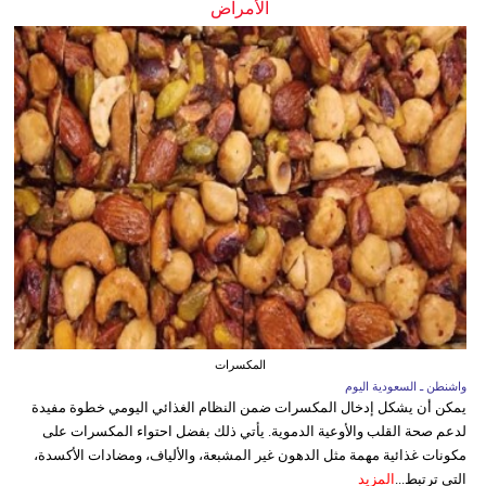
الأمراض
المكسرات
واشنطن ـ السعودية اليوم
يمكن أن يشكل إدخال المكسرات ضمن النظام الغذائي اليومي خطوة مفيدة
لدعم صحة القلب والأوعية الدموية. يأتي ذلك بفضل احتواء المكسرات على
مكونات غذائية مهمة مثل الدهون غير المشبعة، والألياف، ومضادات الأكسدة،
التي ترتبط...
المزيد