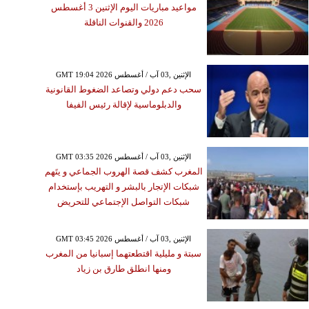
مواعيد مباريات اليوم الإثنين 3 أغسطس
2026 والقنوات الناقلة
GMT 19:04 2026 الإثنين ,03 آب / أغسطس
سحب دعم دولي وتصاعد الضغوط القانونية
والدبلوماسية لإقالة رئيس الفيفا
GMT 03:35 2026 الإثنين ,03 آب / أغسطس
المغرب كشف قصة الهروب الجماعي و يتَهم
شبكات الإتجار بالبشر و التهريب بإستخدام
شبكات التواصل الإجتماعي للتحريض
GMT 03:45 2026 الإثنين ,03 آب / أغسطس
سبتة و مليلية اقتطعتهما إسبانيا من المغرب
ومنها انطلق طارق بن زياد