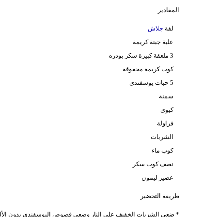
المقادير
لفة
جلاش
علبة جبنة كريمة
3 ملعقة كبيرة سكر بودره
كوب كريمة مخفوقة
5 حبات يوسفندى
سمنة
كيوى
فراولة
الشربات
كوب ماء
نصف كوب سكر
عصير ليمون
طريقة التحضير
* ضعى الشربات الخفيف على النار وضعى فصوص اليوسفندى بدون الألياف ا