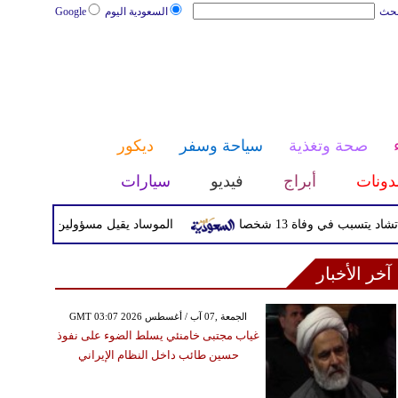
بحث
السعودية اليوم
Google
صحة وتغذية
سياحة وسفر
ديكور
دونات
أبراج
فيديو
سيارات
في وفاة 13 شخصا
الموساد يقيل مسؤولين بارزين بعد تعثر خ
آخر الأخبار
GMT 03:07 2026 الجمعة ,07 آب / أغسطس
غياب مجتبى خامنئي يسلط الضوء على نفوذ
حسين طائب داخل النظام الإيراني