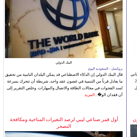
البنك الدولي
بروكسل - السعوديه اليوم
اني
قال البنك الدولي إن الذكاء الاصطناعي قد يمكن البلدان النامية من تحقيق
ي 5 أغسطس/آب الجاري، إلى 23
ما يعادل قرناً من التنمية في غضون عقد واحد، شريطة أن تتحرك بسرعة
ل
لسد الفجوات في مجالات الطاقة والاتصال والمهارات. وخلص التقرير إلى
أن فقدان الو�...
المزيد
ن
أول قمر صناعي ليبي لرصد التغيرات المناخية ومكافحة
التصحر