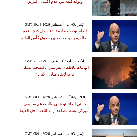
ويؤكد قلقه من عدم اكتمال الفريق
GMT 10:19 2026 الإثنين ,03 آب / أغسطس
إنفانتينو يواجه أزمة ثقة داخل كرة القدم
العالمية بسبب خطة بيع حقوق كأس العالم
GMT 22:02 2026 الأحد ,02 آب / أغسطس
اتهامات للإطفاء الفرنسي بالتضحية بسكان
قرية لإنقاذ منازل الأثرياء
GMT 09:05 2026 الثلاثاء ,04 آب / أغسطس
جياني إنفانتينو ينفي طلب دعم سياسي
أميركي وسط تصاعد أزمة الثقة داخل الفيفا
GMT 08:04 2026 الإثنين ,03 آب / أغسطس