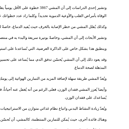
الوفاة بأمراض القلب والأوعية الدموية تحديداً. وكلما زاد عدد خطواتك
وكذلك يُقلل المشي من خطر الإصابة بالخرف حيث يُفيد الدماغ، خاصةً لك
وتشير الأبحاث إلى أن المشي، وخاصةً بوتيرة سريعة والبدء به في منتص
وينطبق هذا بشكل خاص على الذاكرة العرضية، التي تُساعدنا على استرجاع
وقد يعود ذلك إلى أن المشي يُحسّن تدفق الدم، مما يُساعد على تحسين 
المذهلة لصحة الدماغ.
ويُعدّ المشي طريقة سهلة لإضافة المزيد من التمارين الهوائية إلى ي
وأيضا يُعزز المشي فقدان الوزن، فعلى الرغم من أنه يُغفل عنه أحياناً،
يُساعدك على فقدان الوزن.
ويُعدّ زيادة النشاط البدني واتباع نظام غذائي متوازن من الاستراتيجيا
وهناك فائدة أخرى، حيث يُمكن للتمارين المنتظمة، كالمشي، أن تُحسّن