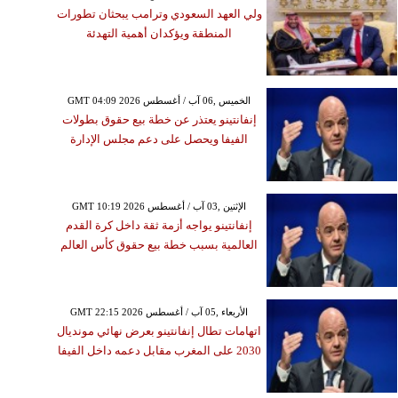
ولي العهد السعودي وترامب يبحثان تطورات
المنطقة ويؤكدان أهمية التهدئة
GMT 04:09 2026 الخميس ,06 آب / أغسطس
إنفانتينو يعتذر عن خطة بيع حقوق بطولات
الفيفا ويحصل على دعم مجلس الإدارة
GMT 10:19 2026 الإثنين ,03 آب / أغسطس
إنفانتينو يواجه أزمة ثقة داخل كرة القدم
العالمية بسبب خطة بيع حقوق كأس العالم
GMT 22:15 2026 الأربعاء ,05 آب / أغسطس
اتهامات تطال إنفانتينو بعرض نهائي مونديال
2030 على المغرب مقابل دعمه داخل الفيفا