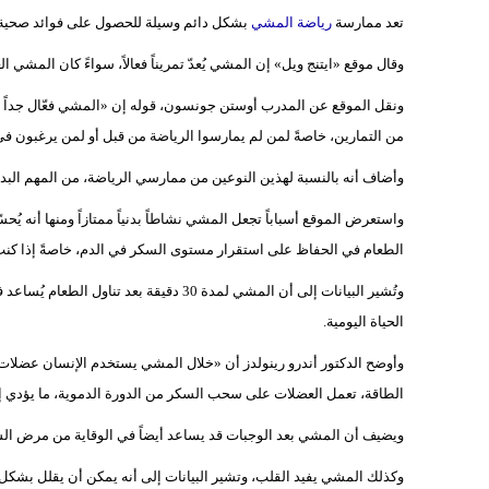
تعد ممارسة
رياضة المشي
بشكل دائم وسيلة للحصول على فوائد صحية ع
وقال موقع «ايتنج ويل» إن المشي يُعدّ تمريناً فعالاً، سواءً كان المش
ونقل الموقع عن المدرب أوستن جونسون، قوله إن «المشي فعّال جداً في
من التمارين، خاصةً لمن لم يمارسوا الرياضة من قبل أو لمن يرغبون في
وأضاف أنه بالنسبة لهذين النوعين من ممارسي الرياضة، من المهم البدء
واستعرض الموقع أسباباً تجعل المشي نشاطاً بدنياً ممتازاً ومنها أنه 
الطعام في الحفاظ على استقرار مستوى السكر في الدم، خاصةً إذا كنت م
وتُشير البيانات إلى أن المشي لمدة 30 دق
الحياة اليومية.
وأوضح الدكتور أندرو رينولدز أن «خلال المشي يستخدم الإنسان عضلات 
الطاقة، تعمل العضلات على سحب السكر من الدورة الدموية، ما يؤدي 
ويضيف أن المشي بعد الوجبات قد يساعد أيضاً في الوقاية من مرض ال
وكذلك المشي يفيد القلب، وتشير البيانات إلى أنه يمكن أن يقلل بشكل