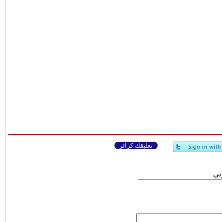
تعليقك كزائر
وني