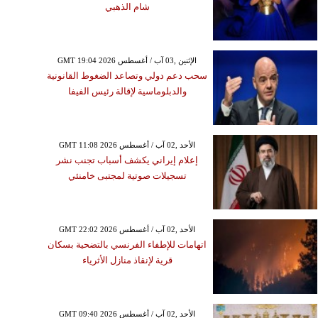
شام الذهبي
GMT 19:04 2026 الإثنين ,03 آب / أغسطس
سحب دعم دولي وتصاعد الضغوط القانونية
والدبلوماسية لإقالة رئيس الفيفا
GMT 11:08 2026 الأحد ,02 آب / أغسطس
إعلام إيراني يكشف أسباب تجنب نشر
تسجيلات صوتية لمجتبى خامنئي
الخميس ,06 آب / أغسطس GMT 15:26
2026
 بمجلس الشيوخ الأميركي
GMT 22:02 2026 الأحد ,02 آب / أغسطس
ت لاتهام كبير مستشاري
اتهامات للإطفاء الفرنسي بالتضحية بسكان
الصحة السابق بازدراء
قرية لإنقاذ منازل الأثرياء
الكونغرس
GMT 09:40 2026 الأحد ,02 آب / أغسطس