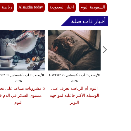
السعودية اليوم
اخبار السعودية
Alsaudia today
رياضة 
أخبار ذات صلة
الأربعاء ,05 آب / أغسطس GMT 02:25
الأربعاء ,05 آب / أ
2026
2026
النوم أم الرياضة تعرف على
6 مشروبات تساعد على تح
الوسيلة الأكثر فاعلية لمواجهة
مستوى السكر في الدم ق
التوتر
النوم