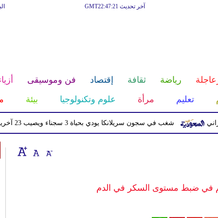
آخر تحديث GMT22:47:21
ال
عاجلة
رياضة
ثقافة
إقتصاد
فن وموسيقى
أزياء
تعليم
مرأة
علوم وتكنولوجيا
بيئة
م
شغب في سجون سريلانكا يودي بحياة 3 سجناء ويصيب 23 آخرين
م في ضبط مستوى السكر في الدم