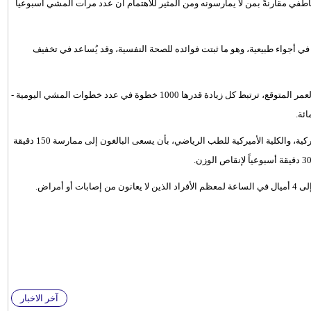
ي مقارنةً بمن لا يمارسونه ومن المثير للاهتمام أن عدد مرات المشي أسبوعياً
ي أجواء طبيعية، وهو ما ثبتت فوائده للصحة النفسية، وقد يُساعد في تخفيف
ويساعد المشي على انخفاض خطر الوفاة المبكرة، ولتحسين متوسط العمر المتوقع، ترتبط كل زيادة قدرها 1000 خطوة في عدد خطوات المشي اليومية -
وتوصي منظمة الصحة العالمية، ووزارة الصحة والخدمات الإنسانية الأميركية، والكلية الأميركية للطب الرياضي، بأن يسعى البالغون إلى ممارسة 150 دقيقة
آخر الاخبار