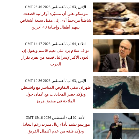
GMT 23:46 2026 الإثنين ,03 آب / أغسطس
موسكو تعلن أن مسيّرة أوكرانية قصفت
شاطئاً مزدحماً أدى إلى مقتل سبعة أشخاص
بينهم أطفال وإصابة 40 آخرين
GMT 14:17 2026 الثلاثاء ,04 آب / أغسطس
نواف سلام يرد على نعيم قاسم ويقول إن
العون الأكبر لإسرائيل قدمه من تفرد بقرار
الحرب
GMT 19:36 2026 الإثنين ,03 آب / أغسطس
طهران تنفي التفاوض المباشر مع واشنطن
وتؤكد حصر المحادثات مع عُمان حول
الملاحة في مضيق هرمز
GMT 15:16 2026 الأحد ,02 آب / أغسطس
مورينيو يشيد بأداء ريال مدريد رغم التعادل
ويؤكد قلقه من عدم اكتمال الفريق