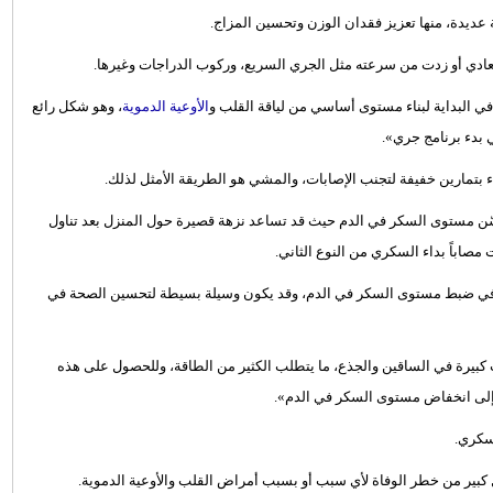
ديدة، منها تعزيز فقدان الوزن وتحسين المزاج.
ي العادي أو زدت من سرعته مثل الجري السريع، وركوب الدراجات وغيرها.
 البداية لبناء مستوى أساسي من لياقة القلب و
الأوعية الدموية
، وهو شكل رائع
 بدء برنامج جري».
 بتمارين خفيفة لتجنب الإصابات، والمشي هو الطريقة الأمثل لذلك.
يُحسّن مستوى السكر في الدم حيث قد تساعد نزهة قصيرة حول المنزل بعد تناول
صاباً بداء السكري من النوع الثاني.
يقة بعد تناول الطعام يُساعد في ضبط مستوى السكر في الدم، وقد يكون وسيلة بسيطة لتحسين الصحة في
كبيرة في الساقين والجذع، ما يتطلب الكثير من الطاقة، وللحصول على هذه
إلى انخفاض مستوى السكر في الدم».
سكري.
 كبير من خطر الوفاة لأي سبب أو بسبب أمراض القلب والأوعية الدموية.