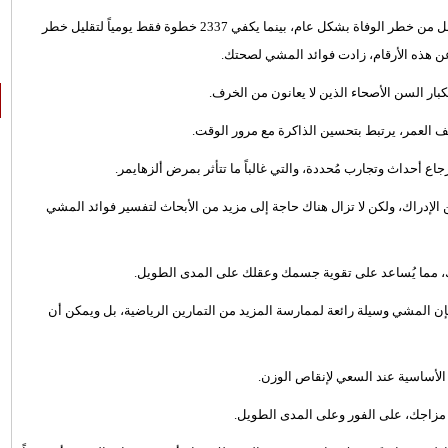
وتشير إحدى الدراسات إلى أن المشي 3867 خطوة على الأقل يومياً يقلل من خطر الوفاة بشكل عام، بينما يكفي 2337 خطوة فقط يومياً لتقليل خطر
 عن هذه الأرقام، زادت فوائد المشي لصحتك.
بار السن الأصحاء الذين لا يعانون من الخرف.
ف العمر، يرتبط بتحسين الذاكرة مع مرور الوقت.
 أحداث وتجارب مُحددة، والتي غالباً ما تتأثر بمرض ألزهايمر.
الإدراك، ولكن لا تزال هناك حاجة إلى مزيد من الأبحاث لتفسير فوائد المشي
ومك، مما يُساعد على تقوية جسمك وعقلك على المدى الطويل.
 فإن المشي وسيلة رائعة لممارسة المزيد من التمارين الرياضية، بل ويمكن أن
ت الأساسية عند السعي لإنقاص الوزن.
 مزاجك، على الفور وعلى المدى الطويل.