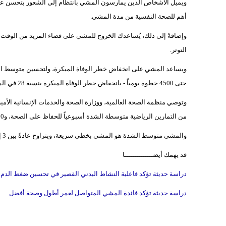
ويميل الأشخاص الذين يمارسون المشي بانتظام إلى الشعور بتحسن عاطف
أهم للصحة النفسية من مدة المشي.
وإضافةً إلى ذلك، يُساعدك الخروج للمشي على قضاء المزيد من الوقت ف
التوتر.
حتى 4500 خطوة يومياً - بانخفاض خطر الوفاة المبكرة بنسبة 28 في المائة.
من التمارين الرياضية متوسطة الشدة أسبوعياً للحفاظ على الصحة، و300 دقيقة أسبوعياً لإنقاص الوزن.
والمشي متوسط الشدة هو المشي بخطى سريعة، ويتراوح عادةً بين 3 إلى 4 أميال في الساعة لمعظم الأفراد الذين لا يعانون من إصابات أو أمراض.
قد يهمك أيضــــــــــــــا
دراسة حديثة تؤكد فاعلية النشاط البدني القصير في تحسين ضغط الدم
دراسة حديثة تؤكد فائدة المشي المتواصل لعمر أطول وصحة أفضل