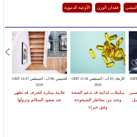
المشي
فقدان الوزن
الأوعية الدموية
غسطس GMT 02:39
الأربعاء ,05 آب / أغسطس GMT 15:36
الخميس ,06 آب / أغسطس GMT 14:47
2026
2026
سين
مكملات غذائية قد تدعم الصحة
علامة مبكرة للخرف قد تظهر
لجنة
بل
وتحد من مخاطر الشيخوخة
عند صعود السلالم ونزولها
تصو
وفق خبراء