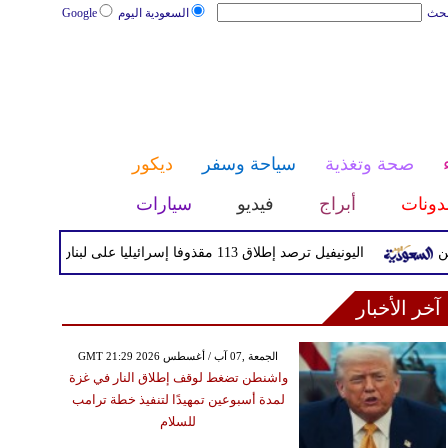
بحث
السعودية اليوم
Google
صحة وتغذية
سياحة وسفر
ديكور
دونات
أبراج
فيديو
سيارات
اليونيفيل ترصد إطلاق 113 مقذوفا إسرائيليا على لبنان خلال يوم واحد
آخر الأخبار
GMT 21:29 2026 الجمعة ,07 آب / أغسطس
واشنطن تضغط لوقف إطلاق النار في غزة
لمدة أسبوعين تمهيدًا لتنفيذ خطة ترامب
للسلام