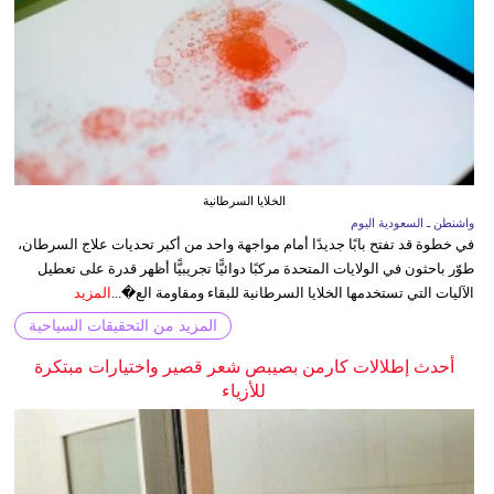
الخلايا السرطانية
واشنطن ـ السعودية اليوم
في خطوة قد تفتح بابًا جديدًا أمام مواجهة واحد من أكبر تحديات علاج السرطان،
طوّر باحثون في الولايات المتحدة مركبًا دوائيًّا تجريبيًّا أظهر قدرة على تعطيل
الآليات التي تستخدمها الخلايا السرطانية للبقاء ومقاومة الع�...
المزيد
المزيد من التحقيقات السياحية
أحدث إطلالات كارمن بصيبص شعر قصير واختيارات مبتكرة
للأزياء