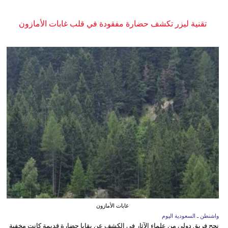
تقنية ليزر تكشف حضارة مفقودة في قلب غابات الأمازون
غابات الأمازون
واشنطن ـ السعودية اليوم
نجح فريق دولي من علماء الآثار في الكشف عن بقايا حضارة قديمة كانت مخفية