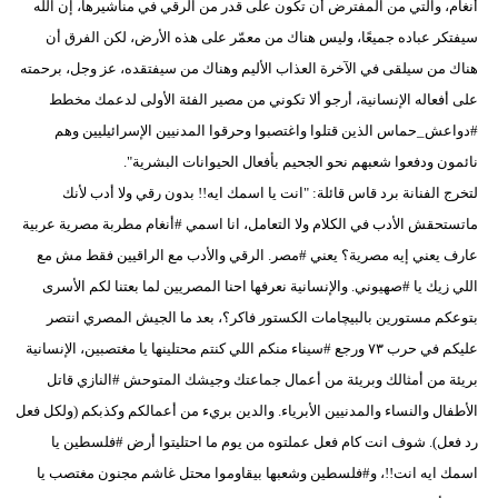
أنغام، والتي من المفترض أن تكون على قدر من الرقي في مناشيرها، إن الله
سيفتكر عباده جميعًا، وليس هناك من معمّر على هذه الأرض، لكن الفرق أن
هناك من سيلقى في الآخرة العذاب الأليم وهناك من سيفتقده، عز وجل، برحمته
على أفعاله الإنسانية، أرجو ألا تكوني من مصير الفئة الأولى لدعمك مخطط
#دواعش_حماس الذين قتلوا واغتصبوا وحرقوا المدنيين الإسرائيليين وهم
نائمون ودفعوا شعبهم نحو الجحيم بأفعال الحيوانات البشرية".
لتخرج الفنانة برد قاس قائلة: "انت يا اسمك ايه!! بدون رقي ولا أدب لأنك
ماتستحقش الأدب في الكلام ولا التعامل، انا اسمي #أنغام مطربة مصرية عربية
عارف يعني إيه مصرية؟ يعني #مصر. الرقي والأدب مع الراقيين فقط مش مع
اللي زيك يا #صهيوني. والإنسانية نعرفها احنا المصريين لما بعتنا لكم الأسرى
بتوعكم مستورين بالبيچامات الكستور فاكر؟، بعد ما الجيش المصري انتصر
عليكم في حرب ٧٣ ورجع #سيناء منكم اللي كنتم محتلينها يا مغتصبين، الإنسانية
بريئة من أمثالك وبريئة من أعمال جماعتك وجيشك المتوحش #النازي قاتل
الأطفال والنساء والمدنيين الأبرياء. والدين بريء من أعمالكم وكذبكم (ولكل فعل
رد فعل). شوف انت كام فعل عملتوه من يوم ما احتليتوا أرض #فلسطين يا
اسمك ايه انت!!، و#فلسطين وشعبها بيقاوموا محتل غاشم مجنون مغتصب يا