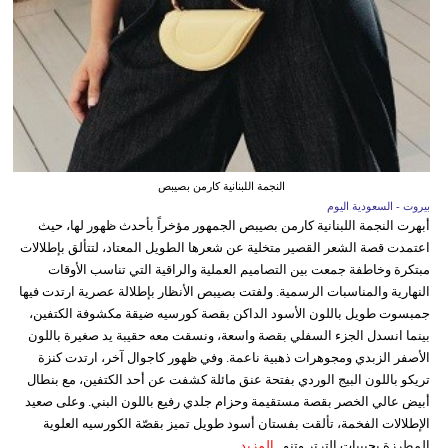
النجمة اللبنانية كارمن بصيبص
بيروت - السعودية اليوم
أبهرت النجمة اللبنانية كارمن بصيبص الجمهور مؤخراً بأحدث ظهور لها، حيث
اعتمدت قصة الشعر القصير متخلية عن شعرها الطويل المعتاد، لتتألق بإطلالات
مبتكرة وخاطفة جمعت بين التصاميم العملية والراقية التي تناسب الأوقات
النهارية والمناسبات الرسمية. ولفتت بصيبص الأنظار بإطلالة عصرية ارتدت فيها
جمبسوت طويل باللون الأسود الداكن بقصة كورسيه ضيقة مكشوفة الكتفين،
بينما انسدل الجزء السفلي بقصة واسعة، ونسقت معه حقيبة يد صغيرة باللون
الأصفر الزبدي ومجوهرات ذهبية ناعمة. وفي ظهور كاجوال آخر، ارتدت كنزة
تريكو باللون البيج الوردي بفتحة عنق مائلة كشفت عن أحد الكتفين، مع بنطال
أبيض عالي الخصر بقصة مستقيمة وحزام جلدي رفيع باللون البني. وعلى صعيد
الإطلالات الفخمة، تألقت بفستان أسود طويل تميز بقصّة الكورسيه العلوية
المطرزة بحبيبات الترتر وتنو...
المزيد