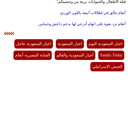
قتلة الأطفال، والحيوانات بريئة من وحشيتكم".
أنغام تتألق في إطلالات أنيقة باللون الوردي
أنغام ترد بقوة على اتهام أدرعي لها بدعم داعش وحماس
اخبار السعودية اليوم
اخبار السعودية
اخبار السعودية عاجل
Saudia Today
أخبار السعودية والعالم
الفنانة المصرية أنغام
الجيش الإسرائيلي