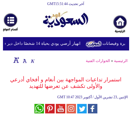
آخر تحديث GMT15:51:44
الرئيسية
أخبارعاجلة
رياضة
يرة وفيضانات
انهيار أرضي يودي بحياة 14 شخصًا داخل دير في إثيوبيا
ثقافة
إقتصاد
الرئيسية
»
الحوارات الفنية
فن
استمرار تداعيات المواجهة بين أنغام و أفخاي أدرعي
وموسيقى
والأولى تكشف عن تعرضها للتهديد
أزياء
10:47 2023 الإثنين ,23 تشرين الأول / أكتوبر
GMT
صحة
وتغذية
سياحة