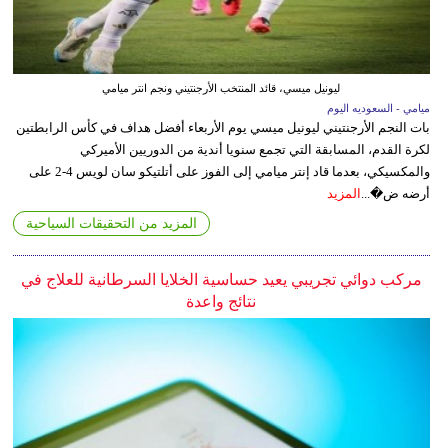
ليونيل ميسي، قائد المنتخب الأرجنتيني ونجم انتر ميامي
ميامي - السعوديه اليوم
بات النجم الأرجنتيني ليونيل ميسي يوم الأربعاء أفضل هداف في كأس الرابطتين
لكرة القدم، المسابقة التي تجمع سنويا أندية من الدوريين الأميركي
والمكسيكي، بعدما قاد إنتر ميامي إلى الفوز على أتلتيكو سان لويس 4-2 على
أرضه ض�...
المزيد
المزيد من التحقيقات السياحية
مركب دوائي تجريبي يعيد حساسية الخلايا السرطانية للعلاج في
نتائج واعدة