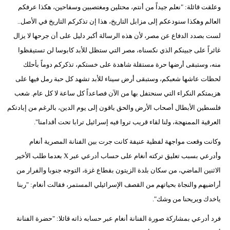
وعلقت قائلة: "نعلم جيداً من أنتم، محتلين ومغتصبين وسفاحين، هكذا عرفكم
فيديو
العالم وهكذا سنودعكم إلى مزابل التاريخ، هذا إن تذكركم التاريخ في الأصل..
لست بصدد الدفاع عن مصر، لأن هذه الرسالة أكبر دليل على أن جرحها لا يزال
سيارات
غائراً على جبينكم الذي نكسناه، مصر التي ستظل للأبد كابوسا لن تستيقظوا
منه، وستبقى أرضها حرة مستقلة شاهدة على خستكم، تذكركم دوماً بأحلك
لحظات عاشها شعبكم، وستبقى أرض سيناء للأبد تشهد كل حبة رمل فيها على
هزيمتكم النكراء التي سنحتفل بها من الآن فصاعداً كل ساعة لا كل عام. شعب
فلسطين الأبطال أصحاب الأرض والحق باقون إلى يوم الدين، بالرغم من إبادتكم
العرقية الممنهجة، ولنا لقاء قريب تروا فيه إسرائيل ترابا تحت أقدامنا".
وكانت وقعت مواجهة لفظية عنيفة كانت جرت بين الفنانة المصرية أنغام
وأدرعي بسبب تعليق تركته أنغام على حساب أدرعي عبر X بعدما طلب الأخير
الاثنين الماضي، من سكان بلدة الزيتون بقطاع غزة، التوجه جنوبا والفرار من
أراضيهم والنجاة بحياتهم من القصف الإسرائيلي المستمر، فقالت أنغام: "ربنا
ياخدك ويريحنا من وشك".
فرد أدرعي بمشاركة صورة الفنانة أنغام عبر حسابه ذاته قائلا: "حضرة الفنانة