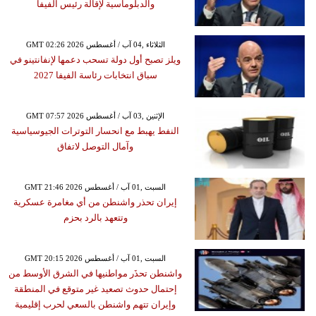
والدبلوماسية لإقالة رئيس الفيفا
GMT 02:26 2026 الثلاثاء ,04 آب / أغسطس
ويلز تصبح أول دولة تسحب دعمها لإنفانتينو في
سباق انتخابات رئاسة الفيفا 2027
GMT 07:57 2026 الإثنين ,03 آب / أغسطس
النفط يهبط مع انحسار التوترات الجيوسياسية
وآمال التوصل لاتفاق
GMT 21:46 2026 السبت ,01 آب / أغسطس
إيران تحذر واشنطن من أي مغامرة عسكرية
وتتعهد بالرد بحزم
GMT 20:15 2026 السبت ,01 آب / أغسطس
واشنطن تحذَر مواطنيها في الشرق الأوسط من
إحتمال حدوث تصعيد غير متوقع في المنطقة
وإيران تتهم واشنطن بالسعي لحرب إقليمية