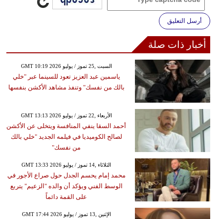
أرسل التعليق
أخبار ذات صلة
GMT 10:19 2026 السبت ,25 تموز / يوليو
ياسمين عبد العزيز تعود للسينما عبر "خلي
بالك من نفسك" وتنفذ مشاهد الأكشن بنفسها
GMT 13:13 2026 الأربعاء ,22 تموز / يوليو
أحمد السقا ينفي المنافسة ويتخلى عن الأكشن
لصالح الكوميديا في فيلمه الجديد "خلي بالك
من نفسك"
GMT 13:33 2026 الثلاثاء ,14 تموز / يوليو
محمد إمام يحسم الجدل حول صراع الأجور في
الوسط الفني ويؤكد أن والده "الزعيم" يتربع
على القمة دائماً
GMT 17:44 2026 الإثنين ,13 تموز / يوليو