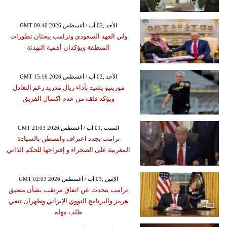
GMT 09:40 2026 الأحد ,02 آب / أغسطس
ولي العهد السعودي وترامب يبحثان تطورات
المنطقة ويؤكدان أهمية التهدئة
GMT 15:16 2026 الأحد ,02 آب / أغسطس
مورينيو يشيد بأداء ريال مدريد رغم التعادل
ويؤكد قلقه من عدم اكتمال الفريق
GMT 21:03 2026 السبت ,01 آب / أغسطس
ترامب يجدد اعتراف واشنطن بالسيادة
المغربية على الصحراء و إقتراحها للحكم الذاتي
GMT 02:03 2026 الإثنين ,03 آب / أغسطس
ترامب يتحدث عن اتفاق مرتقب بشأن مضيق
هرمز والبرنامج النووي الإيراني وطهران تنفي
طلب مهلة