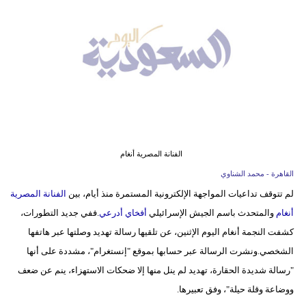
وسفر
ديكور
أخبار
إعلام
تعليم
الفنانة المصرية أنغام
مرأة
القاهرة - محمد الشناوي
علوم
لم تتوقف تداعيات المواجهة الإلكترونية المستمرة منذ أيام، بين
الفنانة المصرية
وتكنولوجيا
أنغام
والمتحدث باسم الجيش الإسرائيلي
أفخاي أدرعي
.ففي جديد التطورات،
كشفت النجمة أنغام اليوم الإثنين، عن تلقيها رسالة تهديد وصلتها عبر هاتفها
بيئة
الشخصي.ونشرت الرسالة عبر حسابها بموقع "إنستغرام"، مشددة على أنها
مدوَّنات
"رسالة شديدة الحقارة، تهديد لم ينل منها إلا ضحكات الاستهزاء، ينم عن ضعف
ووضاعة وقلة حيلة"، وفق تعبيرها.
أبراج