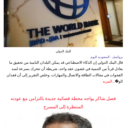
البنك الدولي
بروكسل - السعوديه اليوم
قال البنك الدولي إن الذكاء الاصطناعي قد يمكن البلدان النامية من تحقيق ما
يعادل قرناً من التنمية في غضون عقد واحد، شريطة أن تتحرك بسرعة لسد
الفجوات في مجالات الطاقة والاتصال والمهارات. وخلص التقرير إلى أن فقدان
الو�...
المزيد
فضل شاكر يواجه محطة قضائية جديدة بالتزامن مع عودته
المنتظرة إلى المسرح