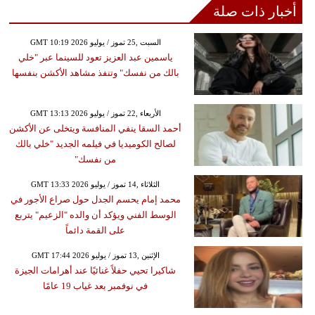
أخبار ذات صلة
GMT 10:19 2026 السبت ,25 تموز / يوليو
ياسمين عبد العزيز تعود للسينما عبر "خلي
بالك من نفسك" وتنفذ مشاهد الأكشن بنفسها
GMT 13:13 2026 الأربعاء ,22 تموز / يوليو
أحمد السقا ينفي المنافسة ويتخلى عن الأكشن
لصالح الكوميديا في فيلمه الجديد "خلي بالك
من نفسك"
GMT 13:33 2026 الثلاثاء ,14 تموز / يوليو
محمد إمام يحسم الجدل حول صراع الأجور في
الوسط الفني ويؤكد أن والده "الزعيم" يتربع
على القمة دائماً
GMT 17:44 2026 الإثنين ,13 تموز / يوليو
شاكيرا تحيي حفلاً غنائيًا عند أهرامات الجيزة
في نوفمبر بعد غياب 19 عامًا