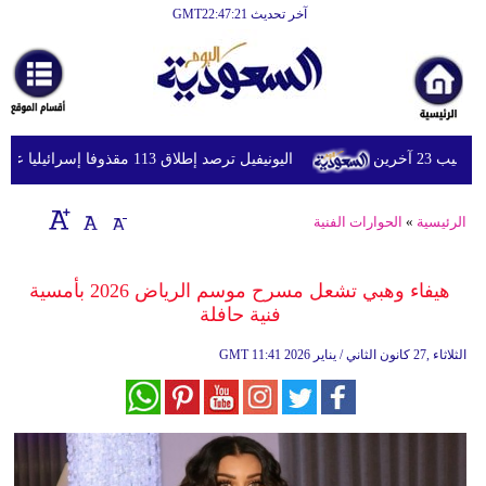
آخر تحديث GMT22:47:21
الرئيسية
أخبارعاجلة
رياضة
اليونيفيل ترصد إطلاق 113 مقذوفا إسرائيليا على لبنان خلال يوم واحد
ثقافة
إقتصاد
الرئيسية
»
الحوارات الفنية
فن
هيفاء وهبي تشعل مسرح موسم الرياض 2026 بأمسية
وموسيقى
فنية حافلة
أزياء
11:41 2026 الثلاثاء ,27 كانون الثاني / يناير
GMT
صحة
وتغذية
سياحة