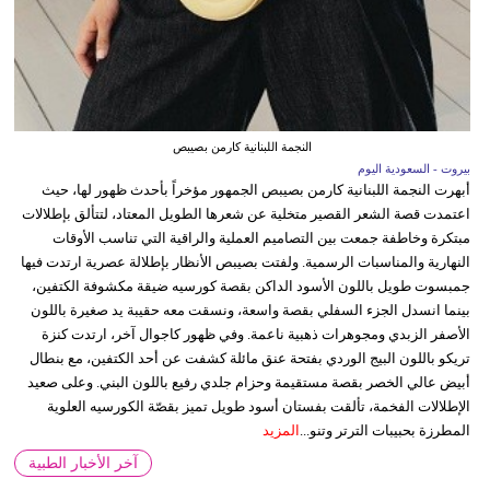
النجمة اللبنانية كارمن بصيبص
بيروت - السعودية اليوم
أبهرت النجمة اللبنانية كارمن بصيبص الجمهور مؤخراً بأحدث ظهور لها، حيث
اعتمدت قصة الشعر القصير متخلية عن شعرها الطويل المعتاد، لتتألق بإطلالات
مبتكرة وخاطفة جمعت بين التصاميم العملية والراقية التي تناسب الأوقات
النهارية والمناسبات الرسمية. ولفتت بصيبص الأنظار بإطلالة عصرية ارتدت فيها
جمبسوت طويل باللون الأسود الداكن بقصة كورسيه ضيقة مكشوفة الكتفين،
بينما انسدل الجزء السفلي بقصة واسعة، ونسقت معه حقيبة يد صغيرة باللون
الأصفر الزبدي ومجوهرات ذهبية ناعمة. وفي ظهور كاجوال آخر، ارتدت كنزة
تريكو باللون البيج الوردي بفتحة عنق مائلة كشفت عن أحد الكتفين، مع بنطال
أبيض عالي الخصر بقصة مستقيمة وحزام جلدي رفيع باللون البني. وعلى صعيد
الإطلالات الفخمة، تألقت بفستان أسود طويل تميز بقصّة الكورسيه العلوية
المطرزة بحبيبات الترتر وتنو...
المزيد
آخر الأخبار الطبية