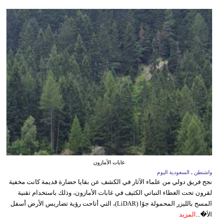
غابات الأمازون
واشنطن ـ السعودية اليوم
نجح فريق دولي من علماء الآثار في الكشف عن بقايا حضارة قديمة كانت مخفية
لقرون تحت الغطاء النباتي الكثيف في غابات الأمازون، وذلك باستخدام تقنية
المسح بالليزر المحمولة جوًا (LiDAR)، التي أتاحت رؤية تضاريس الأرض أسفل
الأ�...
المزيد