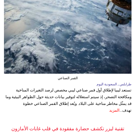
القمر الصناعي
طرابلس ـ السعودية اليوم
تستعد ليبيا لإطلاق أول قمر صناعي ليبي مخصص لرصد التغيرات المناخية
ومكافحة التصحر، إذ سيتم استغلاله لتوفير بيانات حديثة حول الظواهر البيئية وما
قد يمثّل مخاطر مناخية على البلاد. ويُعد إطلاق القمر الصناعي خطوة
تهدف...
المزيد
تقنية ليزر تكشف حضارة مفقودة في قلب غابات الأمازون