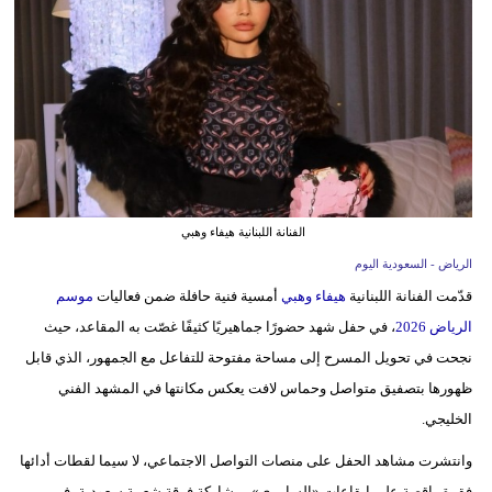
وسفر
ديكور
أخبار
إعلام
تعليم
الفنانة اللبنانية هيفاء وهبي
مرأة
الرياض - السعودية اليوم
قدّمت الفنانة اللبنانية
هيفاء وهبي
أمسية فنية حافلة ضمن فعاليات
موسم
علوم
الرياض 2026
، في حفل شهد حضورًا جماهيريًا كثيفًا غصّت به المقاعد، حيث
وتكنولوجيا
نجحت في تحويل المسرح إلى مساحة مفتوحة للتفاعل مع الجمهور، الذي قابل
بيئة
ظهورها بتصفيق متواصل وحماس لافت يعكس مكانتها في المشهد الفني
الخليجي.
مدوَّنات
وانتشرت مشاهد الحفل على منصات التواصل الاجتماعي، لا سيما لقطات أدائها
أبراج
فقرة راقصة على إيقاعات «السامري» بمشاركة فرقة شعبية سعودية، في