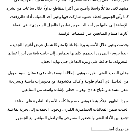
فيديو
مشهد لاقى تفاعلًا واسعًا وأصبح من أكثر المقاطع تداولًا خلال ساعات من نشره.
كما وثّق الجمهور لحظة عفوية شاركت فيها وهبي أحد الشباب أداء «الرزفة»،
سيارات
بالإضافة إلى طلبها من أحد الحاضرين تعليمها «الغزل السعودي»، في لقطة
أثارت اهتمام المتابعين عبر المنصات الرقمية.
وقدمت وهبي خلال الأمسية برنامجًا غنائيًا متنوعًا شمل عرض أغنيتها الجديدة
«بدنا نروق» التي ردد الجمهور كلماتها بحماس، إلى جانب باقة من أبرز أعمالها
المعروفة، ما حافظ على وتيرة التفاعل حتى نهاية الحفل.
وعلى الصعيد الفني، ظهرت وهبي بإطلالة أنيقة تمثلت في فستان أسود طويل
من الدانتيل ذي أكمام طويلة وأكتاف مكشوفة، مع مجوهرات ماسية وتسريحة
شعر منسدلة ومكياج هادئ، وهو ما حظي بإشادة واسعة من المتابعين.
وبهذا الظهور، تؤكّد هيفاء وهبي حضورها كأحد الأسماء القادرة على صناعة
الحدث ضمن الفعاليات الجماهيرية الكبرى، وتحويل الحفلات إلى تجربة تفاعلية
تجمع بين الأداء الفني والحضور المسرحي والتواصل المباشر مع الجمهور.
قد يهمك أيضــــــــــــــا