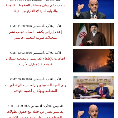
سحب دعم دولي وتصاعد الضغوط القانونية
والدبلوماسية لإقالة رئيس الفيفا
GMT 11:08 2026 الأحد ,02 آب / أغسطس
إعلام إيراني يكشف أسباب تجنب نشر
تسجيلات صوتية لمجتبى خامنئي
GMT 22:02 2026 الأحد ,02 آب / أغسطس
اتهامات للإطفاء الفرنسي بالتضحية بسكان
قرية لإنقاذ منازل الأثرياء
GMT 09:40 2026 الأحد ,02 آب / أغسطس
ولي العهد السعودي وترامب يبحثان تطورات
المنطقة ويؤكدان أهمية التهدئة
GMT 04:09 2026 الخميس ,06 آب / أغسطس
إنفانتينو يعتذر عن خطة بيع حقوق بطولات
الفيفا ويحصل على دعم مجلس الإدارة