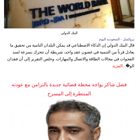
البنك الدولي
بروكسل - السعوديه اليوم
قال البنك الدولي إن الذكاء الاصطناعي قد يمكن البلدان النامية من تحقيق ما
يعادل قرناً من التنمية في غضون عقد واحد، شريطة أن تتحرك بسرعة لسد
الفجوات في مجالات الطاقة والاتصال والمهارات. وخلص التقرير إلى أن فقدان
الو�...
المزيد
فضل شاكر يواجه محطة قضائية جديدة بالتزامن مع عودته
المنتظرة إلى المسرح