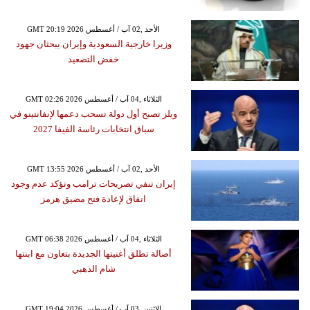
GMT 20:19 2026 الأحد ,02 آب / أغسطس
وزيرا خارجية السعودية وإيران يبحثان جهود
خفض التصعيد
GMT 02:26 2026 الثلاثاء ,04 آب / أغسطس
ويلز تصبح أول دولة تسحب دعمها لإنفانتينو في
سباق انتخابات رئاسة الفيفا 2027
GMT 13:55 2026 الأحد ,02 آب / أغسطس
إيران تنفي تصريحات ترامب وتؤكد عدم وجود
اتفاق لإعادة فتح مضيق هرمز
GMT 06:38 2026 الثلاثاء ,04 آب / أغسطس
أصالة تطلق أغنيتها الجديدة بتعاون مع ابنتها
شام الذهبي
GMT 19:04 2026 الإثنين ,03 آب / أغسطس