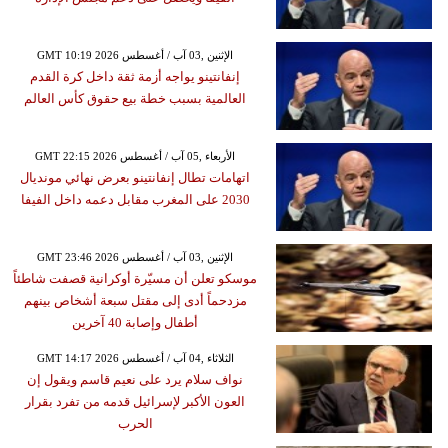
GMT 10:19 2026 الإثنين ,03 آب / أغسطس
إنفانتينو يواجه أزمة ثقة داخل كرة القدم
العالمية بسبب خطة بيع حقوق كأس العالم
GMT 22:15 2026 الأربعاء ,05 آب / أغسطس
اتهامات تطال إنفانتينو بعرض نهائي مونديال
2030 على المغرب مقابل دعمه داخل الفيفا
GMT 23:46 2026 الإثنين ,03 آب / أغسطس
موسكو تعلن أن مسيّرة أوكرانية قصفت شاطئاً
مزدحماً أدى إلى مقتل سبعة أشخاص بينهم
أطفال وإصابة 40 آخرين
GMT 14:17 2026 الثلاثاء ,04 آب / أغسطس
نواف سلام يرد على نعيم قاسم ويقول إن
العون الأكبر لإسرائيل قدمه من تفرد بقرار
الحرب