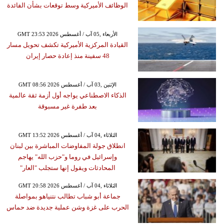
الوظائف الأميركية وسط توقعات بشأن الفائدة
GMT 23:53 2026 الأربعاء ,05 آب / أغسطس
القيادة المركزية الأميركية تكشف تحويل مسار
48 سفينة منذ إعادة حصار إيران
GMT 08:56 2026 الإثنين ,03 آب / أغسطس
الذكاء الاصطناعي يواجه أول أزمة ثقة عالمية
بعد طفرة غير مسبوقة
GMT 13:52 2026 الثلاثاء ,04 آب / أغسطس
انطلاق جولة المفاوضات المباشرة بين لبنان
وإسرائيل في روما و"حزب الله" يهاجم
المحادثات ويقول إنها ستجلب "العار"
GMT 20:58 2026 الثلاثاء ,04 آب / أغسطس
جماعة أبو شباب تطالب نتنياهو بمواصلة
الحرب على غزة وشن عملية جديدة ضد حماس