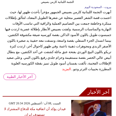
النجمة اللبنانية كارمن بصيبص
بيروت - السعودية اليوم
أبهرت النجمة اللبنانية كارمن بصيبص الجمهور مؤخراً بأحدث ظهور لها، حيث
اعتمدت قصة الشعر القصير متخلية عن شعرها الطويل المعتاد، لتتألق بإطلالات
مبتكرة وخاطفة جمعت بين التصاميم العملية والراقية التي تناسب الأوقات
النهارية والمناسبات الرسمية. ولفتت بصيبص الأنظار بإطلالة عصرية ارتدت فيها
جمبسوت طويل باللون الأسود الداكن بقصة كورسيه ضيقة مكشوفة الكتفين،
بينما انسدل الجزء السفلي بقصة واسعة، ونسقت معه حقيبة يد صغيرة باللون
الأصفر الزبدي ومجوهرات ذهبية ناعمة. وفي ظهور كاجوال آخر، ارتدت كنزة
تريكو باللون البيج الوردي بفتحة عنق مائلة كشفت عن أحد الكتفين، مع بنطال
أبيض عالي الخصر بقصة مستقيمة وحزام جلدي رفيع باللون البني. وعلى صعيد
الإطلالات الفخمة، تألقت بفستان أسود طويل تميز بقصّة الكورسيه العلوية
المطرزة بحبيبات الترتر وتنو...
المزيد
آخر الأخبار الطبية
آخر الأخبار
GMT 20:34 2026 السبت ,08 آب / أغسطس
فيدان يؤكد أن اتفاقية مكة للدفاع المشترك لا
تستهدف إيران