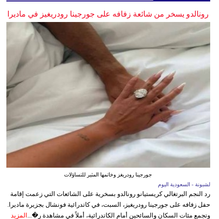
رونالدو يسخر من شائعة زفافه على جورجينا رودريغيز في ماديرا
جورجينا رودريغز وخاتمها المثير للتساؤلات
لشبونة - السعودية اليوم
رد النجم البرتغالي كريستيانو رونالدو بسخرية على الشائعات التي زعمت إقامة
حفل زفافه على جورجينا رودريغيز، السبت، في كاتدرائية فونشال بجزيرة ماديرا.
وتجمع مئات السكان والسائحين أمام الكاتدرائية، أملاً في مشاهدة ر�...
المزيد