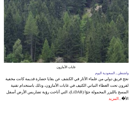
غابات الأمازون
واشنطن ـ السعودية اليوم
نجح فريق دولي من علماء الآثار في الكشف عن بقايا حضارة قديمة كانت مخفية
لقرون تحت الغطاء النباتي الكثيف في غابات الأمازون، وذلك باستخدام تقنية
المسح بالليزر المحمولة جوًا (LiDAR)، التي أتاحت رؤية تضاريس الأرض أسفل
الأ�...
المزيد