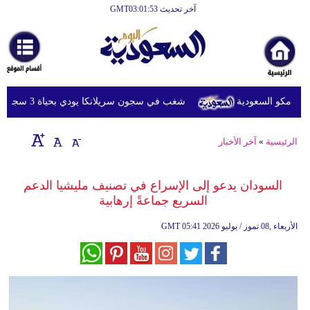
آخر تحديث GMT03:01:53
الرئيسية
أخبارعاجلة
رياضة
امكو السعودية
شغب في سجون سريلانكا يودي بحياة 3 سجناء ويصيب 23 آخرين
ثقافة
إقتصاد
الرئيسية
»
آخر الأخبار
فن
السودان يدعو إلى الإسراع في تصنيف مليشيا الدعم
وموسيقى
السريع جماعةً إرهابية
أزياء
05:41 2026 الأربعاء ,08 تموز / يوليو
GMT
صحة
وتغذية
سياحة