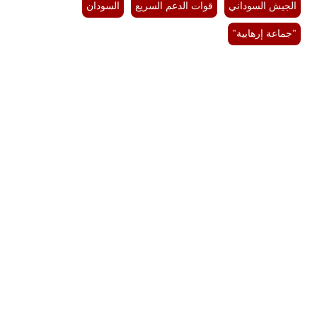
الجيش السوداني
قوات الدعم السريع
السودان
"جماعة إرهابية"