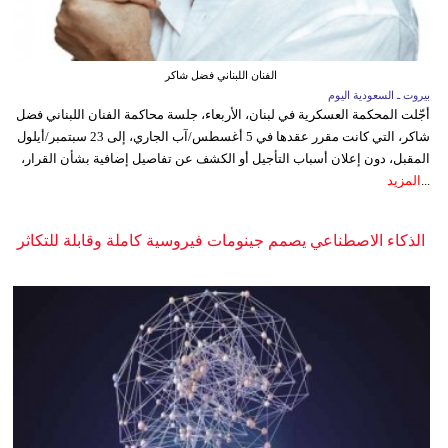
الفنان اللبناني فضل شاكر
بيروت ـ السعودية اليوم
أجّلت المحكمة العسكرية في لبنان، الأربعاء، جلسة محاكمة الفنان اللبناني فضل
شاكر، التي كانت مقرر عقدها في 5 أغسطس/آب الجاري، إلى 23 سبتمبر/أيلول
المقبل، دون إعلان أسباب التأجيل أو الكشف عن تفاصيل إضافية بشأن القرار،
...
المزيد
الذكاء الاصطناعي يصمم جينومات فيروسية كاملة وقابلة للتكاثر