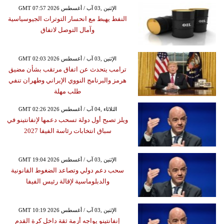
GMT 07:57 2026 الإثنين ,03 آب / أغسطس
النفط يهبط مع انحسار التوترات الجيوسياسية
وآمال التوصل لاتفاق
GMT 02:03 2026 الإثنين ,03 آب / أغسطس
ترامب يتحدث عن اتفاق مرتقب بشأن مضيق
هرمز والبرنامج النووي الإيراني وطهران تنفي
طلب مهلة
GMT 02:26 2026 الثلاثاء ,04 آب / أغسطس
ويلز تصبح أول دولة تسحب دعمها لإنفانتينو في
سباق انتخابات رئاسة الفيفا 2027
GMT 19:04 2026 الإثنين ,03 آب / أغسطس
سحب دعم دولي وتصاعد الضغوط القانونية
والدبلوماسية لإقالة رئيس الفيفا
GMT 10:19 2026 الإثنين ,03 آب / أغسطس
إنفانتينو يواجه أزمة ثقة داخل كرة القدم