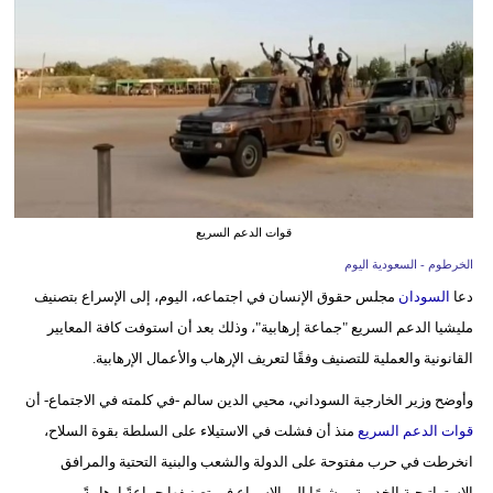
وسفر
ديكور
أخبار
إعلام
تعليم
قوات الدعم السريع
مرأة
الخرطوم - السعودية اليوم
دعا
السودان
مجلس حقوق الإنسان في اجتماعه، اليوم، إلى الإسراع بتصنيف
علوم
مليشيا الدعم السريع "جماعة إرهابية"، وذلك بعد أن استوفت كافة المعايير
وتكنولوجيا
القانونية والعملية للتصنيف وفقًا لتعريف الإرهاب والأعمال الإرهابية.
بيئة
وأوضح وزير الخارجية السوداني، محيي الدين سالم -في كلمته في الاجتماع- أن
مدوَّنات
قوات الدعم السريع
منذ أن فشلت في الاستيلاء على السلطة بقوة السلاح،
انخرطت في حرب مفتوحة على الدولة والشعب والبنية التحتية والمرافق
أبراج
الإستراتيجية الخدمية، مشيرًا إلى الإسراع في تصنيفها جماعةً إرهابيةً.