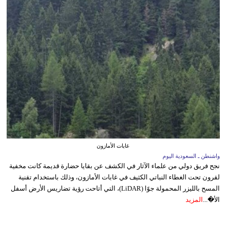
غابات الأمازون
واشنطن ـ السعودية اليوم
نجح فريق دولي من علماء الآثار في الكشف عن بقايا حضارة قديمة كانت مخفية
لقرون تحت الغطاء النباتي الكثيف في غابات الأمازون، وذلك باستخدام تقنية
المسح بالليزر المحمولة جوًا (LiDAR)، التي أتاحت رؤية تضاريس الأرض أسفل
الأ�...
المزيد