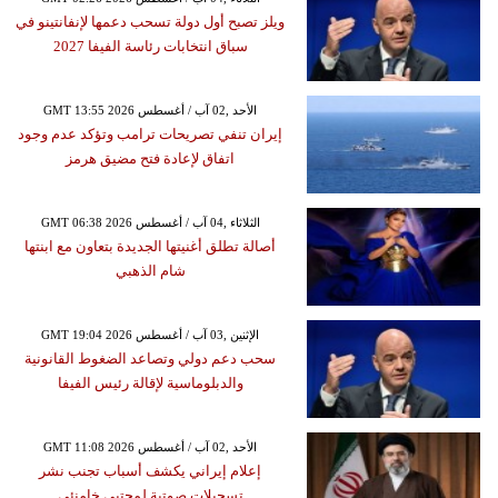
ويلز تصبح أول دولة تسحب دعمها لإنفانتينو في
سباق انتخابات رئاسة الفيفا 2027
GMT 13:55 2026 الأحد ,02 آب / أغسطس
إيران تنفي تصريحات ترامب وتؤكد عدم وجود
اتفاق لإعادة فتح مضيق هرمز
GMT 06:38 2026 الثلاثاء ,04 آب / أغسطس
أصالة تطلق أغنيتها الجديدة بتعاون مع ابنتها
شام الذهبي
GMT 19:04 2026 الإثنين ,03 آب / أغسطس
سحب دعم دولي وتصاعد الضغوط القانونية
والدبلوماسية لإقالة رئيس الفيفا
GMT 11:08 2026 الأحد ,02 آب / أغسطس
إعلام إيراني يكشف أسباب تجنب نشر
تسجيلات صوتية لمجتبى خامنئي