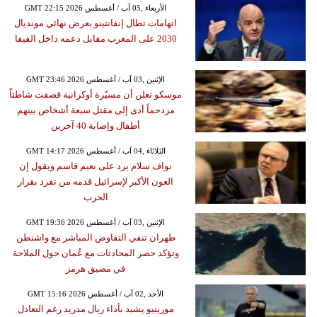
GMT 22:15 2026 الأربعاء ,05 آب / أغسطس
اتهامات تطال إنفانتينو بعرض نهائي مونديال
2030 على المغرب مقابل دعمه داخل الفيفا
GMT 23:46 2026 الإثنين ,03 آب / أغسطس
موسكو تعلن أن مسيّرة أوكرانية قصفت شاطئاً
مزدحماً أدى إلى مقتل سبعة أشخاص بينهم
أطفال وإصابة 40 آخرين
GMT 14:17 2026 الثلاثاء ,04 آب / أغسطس
نواف سلام يرد على نعيم قاسم ويقول إن
العون الأكبر لإسرائيل قدمه من تفرد بقرار
الحرب
GMT 19:36 2026 الإثنين ,03 آب / أغسطس
طهران تنفي التفاوض المباشر مع واشنطن
وتؤكد حصر المحادثات مع عُمان حول الملاحة
في مضيق هرمز
GMT 15:16 2026 الأحد ,02 آب / أغسطس
مورينيو يشيد بأداء ريال مدريد رغم التعادل