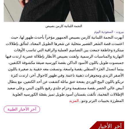
النجمة اللبنانية كارمن بصيبص
بيروت - السعودية اليوم
أبهرت النجمة اللبنانية كارمن بصيبص الجمهور مؤخراً بأحدث ظهور لها، حيث
اعتمدت قصة الشعر القصير متخلية عن شعرها الطويل المعتاد، لتتألق بإطلالات
مبتكرة وخاطفة جمعت بين التصاميم العملية والراقية التي تناسب الأوقات
النهارية والمناسبات الرسمية. ولفتت بصيبص الأنظار بإطلالة عصرية ارتدت فيها
جمبسوت طويل باللون الأسود الداكن بقصة كورسيه ضيقة مكشوفة الكتفين،
بينما انسدل الجزء السفلي بقصة واسعة، ونسقت معه حقيبة يد صغيرة باللون
الأصفر الزبدي ومجوهرات ذهبية ناعمة. وفي ظهور كاجوال آخر، ارتدت كنزة
تريكو باللون البيج الوردي بفتحة عنق مائلة كشفت عن أحد الكتفين، مع بنطال
أبيض عالي الخصر بقصة مستقيمة وحزام جلدي رفيع باللون البني. وعلى صعيد
الإطلالات الفخمة، تألقت بفستان أسود طويل تميز بقصّة الكورسيه العلوية
المطرزة بحبيبات الترتر وتنو...
المزيد
آخر الأخبار الطبية
آخر الأخبار