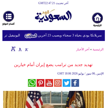
آخر تحديث GMT22:47:21
الرئيسية
أخبارعاجلة
رياضة
 بحياة 3 سجناء ويصيب 23 آخرين
اليونيفيل ترصد إطلاق 113 مقذوفا إسرائيليا على لبنان خل
ثقافة
إقتصاد
الرئيسية
»
آخر الأخبار
فن
تهديد جديد من ترامب يضع إيران أمام خيارين
وموسيقى
18:06 2026 الإثنين ,06 تموز / يوليو
GMT
أزياء
صحة
وتغذية
سياحة