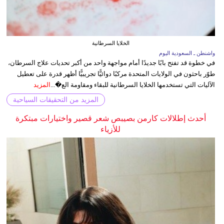
الخلايا السرطانية
واشنطن ـ السعودية اليوم
في خطوة قد تفتح بابًا جديدًا أمام مواجهة واحد من أكبر تحديات علاج السرطان،
طوّر باحثون في الولايات المتحدة مركبًا دوائيًّا تجريبيًّا أظهر قدرة على تعطيل
الآليات التي تستخدمها الخلايا السرطانية للبقاء ومقاومة الع�...
المزيد
المزيد من التحقيقات السياحية
أحدث إطلالات كارمن بصيبص شعر قصير واختيارات مبتكرة
للأزياء