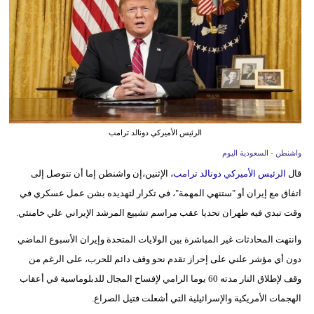
وسفر
ديكور
أخبار
إعلام
تعليم
الرئيس الأميركي دونالد ترامب
واشنطن - السعودية اليوم
مرأة
قال
الرئيس الأميركي دونالد ترامب
، الإثنين،إن ​واشنطن إما أن تتوصل ⁠إلى
علوم
اتفاق مع إيران أو "ستنهي المهمة"، في تكرار لتهديده بشن عمل عسكري في
وتكنولوجيا
وقت تبدي فيه طهران تحديا عقب مراسم تشييع ​المرشد الإيراني علي خامنئي.
وانتهت المحادثات غير المباشرة بين ‌الولايات المتحدة وإيران الأسبوع الماضي
بيئة
دون أي مؤشر علني على إحراز تقدم ‌نحو وقف ‌دائم للحرب، على الرغم من
مدوَّنات
وقف لإطلاق النار مدته 60 يوما الرامي لإفساح المجال للدبلوماسية في أعقاب
الهجمات الأمريكية والإسرائيلية التي أشعلت فتيل الصراع.
أبراج