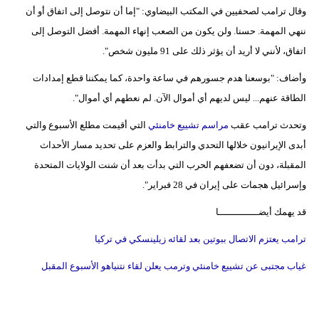
وقال ترامب لصحفيين ‌في المكتب البيضاوي: "إما أن نتوصل ‌إلى ⁠اتفاق أو أن
فيديو
ننهي المهمة. حسنا. ولن يكون من الصعب إنهاء المهمة. أفضل التوصل إلى
سيارات
اتفاق، لأنني لا أريد أن يؤثر ⁠ذلك على ‌91 مليون شخص".
وأضاف: "بوسعنا هدم جسورهم في ساعة ⁠واحدة، كما يمكننا قطع إمدادات
الطاقة عنهم... ليس لديهم ⁠أي أموال الآن. لم نعطهم أي أموال".
وتحدث ترامب عقب ​
مراسم تشييع خامنئي
التي ⁠أقيمت مطلع ​الأسبوع والتي
أبدى الإيرانيون خلالها التحدي والترابط والعزم على تحديد مسار الأحداث
المقبلة، دون أن تضعفهم ​الحرب التي بدأت بعد أن شنت الولايات المتحدة
وإسرائيل هجمات على إيران في 28 فبراير".
قد يهمك أيضــــــــــــــا
ترامب يعتزم الاتصال ببوتين بعد لقائه زيلينسكي في تركيا
غياب مجتبى عن تشييع خامنئي وترمب يعلن لقاء نتنياهو الأسبوع المقبل