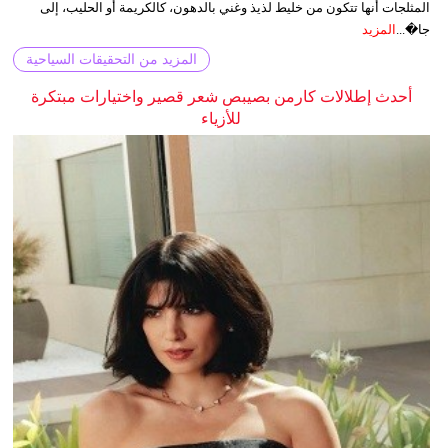
المثلجات أنها تتكون من خليط لذيذ وغني بالدهون، كالكريمة أو الحليب، إلى
جا�...
المزيد
المزيد من التحقيقات السياحية
أحدث إطلالات كارمن بصيبص شعر قصير واختيارات مبتكرة
للأزياء