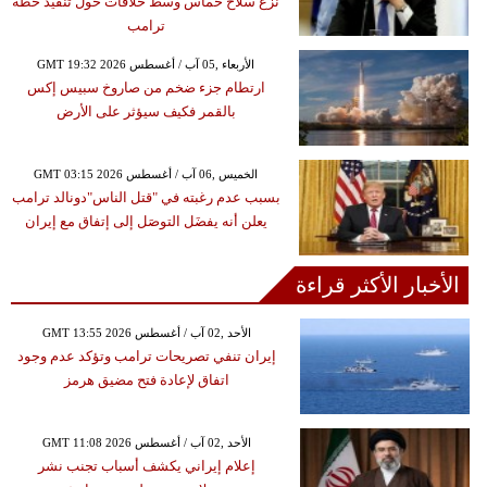
نزع سلاح حماس وسط خلافات حول تنفيذ خطة
ترامب
GMT 19:32 2026 الأربعاء ,05 آب / أغسطس
ارتطام جزء ضخم من صاروخ سبيس إكس
بالقمر فكيف سيؤثر على الأرض
GMT 03:15 2026 الخميس ,06 آب / أغسطس
بسبب عدم رغبته في "قتل الناس"دونالد ترامب
يعلن أنه يفضَل التوصَل إلى إتفاق مع إيران
الأخبار الأكثر قراءة
GMT 13:55 2026 الأحد ,02 آب / أغسطس
إيران تنفي تصريحات ترامب وتؤكد عدم وجود
اتفاق لإعادة فتح مضيق هرمز
GMT 11:08 2026 الأحد ,02 آب / أغسطس
إعلام إيراني يكشف أسباب تجنب نشر