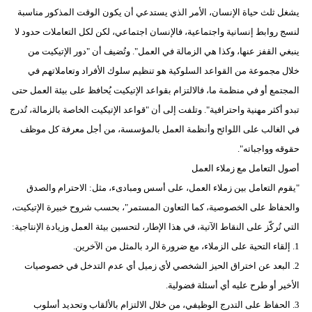
يشغل ثلث حياة الإنسان، الأمر الذي يستدعي أن يكون الوقت المذكور مناسبة
فيديو
لنسج روابط إنسانية واجتماعية، فالإنسان اجتماعي، لكن لكل التعاملات حدود لا
سيارات
ينبغي القفز عنها، وكذا هي الزمالة في العمل". وتُضيف أن "دور الإتيكيت من
خلال مجموعة من القواعد السلوكية هو تنظيم سلوك الأفراد وتعاملاتهم في
المجتمع أو في منظمة ما، فالالتزام بقواعد الإتيكيت يُحافظ على بيئة العمل حتى
تبدو أكثر مهنية واحترافية". وتلفت إلى أن "قواعد الإتيكيت الخاصة بالزمالة، تُدرج
في الغالب على اللوائح وأنظمة العمل بالمؤسسة، من أجل معرفة كل موظف
حقوقه وواجباته".
أصول التعامل مع زملاء العمل
"يقوم التعامل بين زملاء العمل، على أسس ومبادىء، مثل: الاحترام والصدق
والحفاظ على الخصوصية، كما التعاون المستمر"، بحسب شروح خبيرة الإتيكيت،
التي تُركّز على النقاط الآتية، في هذا الإطار، لتحسين بيئة العمل وزيادة الإنتاجية:
1. إلقاء التحية على الزملاء، مع ضرورة الرد بالمثل من الآخرين.
2. البعد عن اختراق الحيز الشخصي لأي زميل أي عدم التدخل في خصوصيات
الأخير أو طرح عليه أي أسئلة فضولية.
3. الحفاظ على التدرج الوظيفي، من خلال الالتزام بالألقاب وتحديد أسلوب