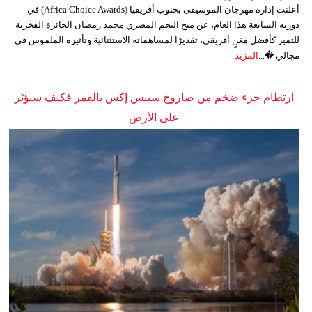
أعلنت إدارة مهرجان الموسيقى بجنوب أفريقيا (Africa Choice Awards) في
دورته السابعة هذا العام، عن منح النجم المصري محمد رمضان الجائزة الفخرية
للتميز كأفضل مغنٍ أفريقي، تقديرًا لمساهماته الاستثنائية وتأثيره الملموس في
مجالي �...
المزيد
ارتطام جزء ضخم من صاروخ سبيس إكس بالقمر فكيف سيؤثر
على الأرض