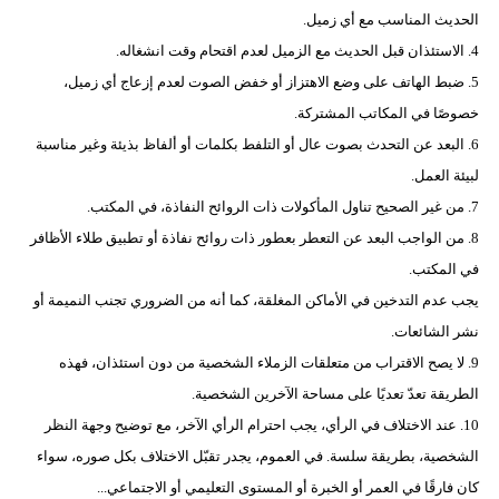
الحديث المناسب مع أي زميل.
4. الاستئذان قبل الحديث مع الزميل لعدم اقتحام وقت انشغاله.
5. ضبط الهاتف على وضع الاهتزاز أو خفض الصوت لعدم إزعاج أي زميل،
خصوصًا في المكاتب المشتركة.
6. البعد عن التحدث بصوت عال أو التلفط بكلمات أو ألفاظ بذيئة وغير مناسبة
لبيئة العمل.
7. من غير الصحيح تناول المأكولات ذات الروائح النفاذة، في المكتب.
8. من الواجب البعد عن التعطر بعطور ذات روائح نفاذة أو تطبيق طلاء الأظافر
في المكتب.
يجب عدم التدخين في الأماكن المغلقة، كما أنه من الضروري تجنب النميمة أو
نشر الشائعات.
9. لا يصح الاقتراب من متعلقات الزملاء الشخصية من دون استئذان، فهذه
الطريقة تعدّ تعديًا على مساحة الآخرين الشخصية.
10. عند الاختلاف في الرأي، يجب احترام الرأي الآخر، مع توضيح وجهة النظر
الشخصية، بطريقة سلسة. في العموم، يجدر تقبّل الاختلاف بكل صوره، سواء
كان فارقًا في العمر أو الخبرة أو المستوى التعليمي أو الاجتماعي...