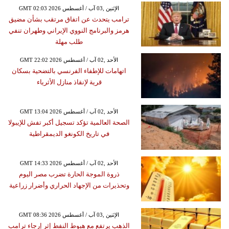
GMT 02:03 2026 الإثنين ,03 آب / أغسطس
ترامب يتحدث عن اتفاق مرتقب بشأن مضيق
هرمز والبرنامج النووي الإيراني وطهران تنفي
طلب مهلة
GMT 22:02 2026 الأحد ,02 آب / أغسطس
اتهامات للإطفاء الفرنسي بالتضحية بسكان
قرية لإنقاذ منازل الأثرياء
GMT 13:04 2026 الأحد ,02 آب / أغسطس
الصحة العالمية تؤكد تسجيل أكبر تفش للإيبولا
في تاريخ الكونغو الديمقراطية
GMT 14:33 2026 الأحد ,02 آب / أغسطس
ذروة الموجة الحارة تضرب مصر اليوم
وتحذيرات من الإجهاد الحراري وأضرار زراعية
GMT 08:36 2026 الإثنين ,03 آب / أغسطس
الذهب يرتفع مع هبوط النفط إثر إرجاء ترامب