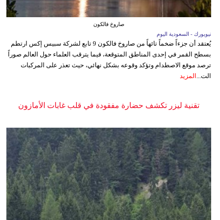
صاروخ فالكون
نيويورك - السعودية اليوم
يُعتقد أن جزءاً ضخماً تائهاً من صاروخ فالكون 9 تابع لشركة سبيس إكس ارتطم
بسطح القمر في إحدى المناطق المتوقعة، فيما يترقب العلماء حول العالم صوراً
ترصد موقع الاصطدام وتؤكد وقوعه بشكل نهائي، حيث تعذر على المركبات
الت...
المزيد
تقنية ليزر تكشف حضارة مفقودة في قلب غابات الأمازون