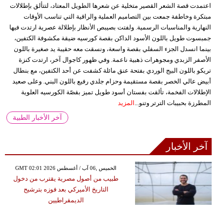
اعتمدت قصة الشعر القصير متخلية عن شعرها الطويل المعتاد، لتتألق بإطلالات
مبتكرة وخاطفة جمعت بين التصاميم العملية والراقية التي تناسب الأوقات
النهارية والمناسبات الرسمية. ولفتت بصيبص الأنظار بإطلالة عصرية ارتدت فيها
جمبسوت طويل باللون الأسود الداكن بقصة كورسيه ضيقة مكشوفة الكتفين،
بينما انسدل الجزء السفلي بقصة واسعة، ونسقت معه حقيبة يد صغيرة باللون
الأصفر الزبدي ومجوهرات ذهبية ناعمة. وفي ظهور كاجوال آخر، ارتدت كنزة
تريكو باللون البيج الوردي بفتحة عنق مائلة كشفت عن أحد الكتفين، مع بنطال
أبيض عالي الخصر بقصة مستقيمة وحزام جلدي رفيع باللون البني. وعلى صعيد
الإطلالات الفخمة، تألقت بفستان أسود طويل تميز بقصّة الكورسيه العلوية
المطرزة بحبيبات الترتر وتنو...
المزيد
آخر الأخبار الطبية
آخر الأخبار
GMT 02:01 2026 الخميس ,06 آب / أغسطس
طبيب من أصول مصرية يقترب من دخول
التاريخ الأميركي بعد فوزه بترشيح
الديمقراطيين