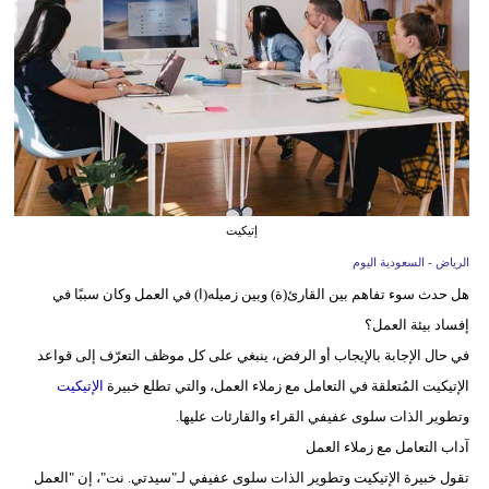
وسفر
ديكور
أخبار
إعلام
تعليم
إتيكيت
مرأة
الرياض - السعودية اليوم
هل حدث سوء تفاهم بين القارئ(ة) وبين زميله(ا) في العمل وكان سببًا في
علوم
إفساد بيئة العمل؟
وتكنولوجيا
في حال الإجابة بالإيجاب أو الرفض، ينبغي على كل موظف التعرّف إلى قواعد
بيئة
الإتيكيت المُتعلقة في التعامل مع زملاء العمل، والتي تطلع خبيرة
الإتيكيت
وتطوير الذات سلوى عفيفي القراء والقارئات عليها.
مدوَّنات
آداب التعامل مع زملاء العمل
أبراج
تقول خبيرة الإتيكيت وتطوير الذات سلوى عفيفي لـ"سيدتي. نت"، إن "العمل