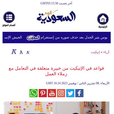
آخر تحديث GMT03:15:58
الرئيسية
أخبارعاجلة
رياضة
سيوس يثير الجدل بعد حذف صوره من إنستغرام
الجيش الإسرائيلي 
ثقافة
إقتصاد
أزياء
»
إتيكيت
فن
قواعد في الإتيكيت من خبيرة متعلقة في التعامل مع
وموسيقى
زملاء العمل
أزياء
16:24 2023 الأربعاء ,08 تشرين الثاني / نوفمبر
GMT
صحة
وتغذية
سياحة