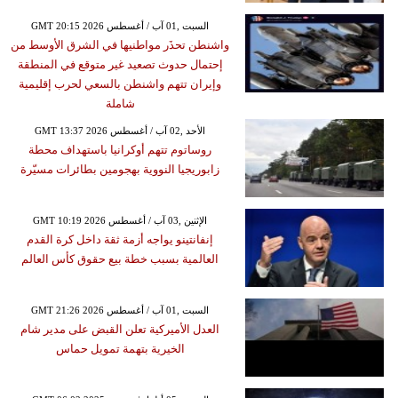
GMT 20:15 2026 السبت ,01 آب / أغسطس
واشنطن تحذَر مواطنيها في الشرق الأوسط من
إحتمال حدوث تصعيد غير متوقع في المنطقة
وإيران تتهم واشنطن بالسعي لحرب إقليمية
شاملة
GMT 13:37 2026 الأحد ,02 آب / أغسطس
روساتوم تتهم أوكرانيا باستهداف محطة
زابوريجيا النووية بهجومين بطائرات مسيّرة
GMT 10:19 2026 الإثنين ,03 آب / أغسطس
إنفانتينو يواجه أزمة ثقة داخل كرة القدم
العالمية بسبب خطة بيع حقوق كأس العالم
GMT 21:26 2026 السبت ,01 آب / أغسطس
العدل الأميركية تعلن القبض على مدير شام
الخيرية بتهمة تمويل حماس