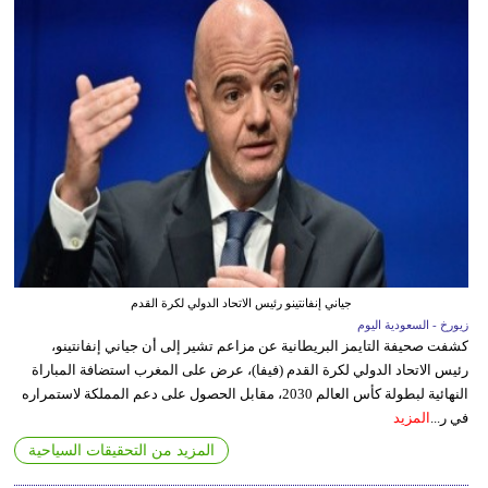
جياني إنفانتينو رئيس الاتحاد الدولي لكرة القدم
زيورخ - السعودية اليوم
كشفت صحيفة التايمز البريطانية عن مزاعم تشير إلى أن جياني إنفانتينو،
رئيس الاتحاد الدولي لكرة القدم (فيفا)، عرض على المغرب استضافة المباراة
النهائية لبطولة كأس العالم 2030، مقابل الحصول على دعم المملكة لاستمراره
في ر...
المزيد
المزيد من التحقيقات السياحية