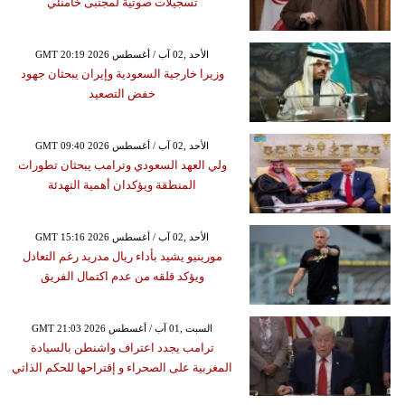
تسجيلات صوتية لمجتبى خامنئي
GMT 20:19 2026 الأحد ,02 آب / أغسطس
وزيرا خارجية السعودية وإيران يبحثان جهود
خفض التصعيد
GMT 09:40 2026 الأحد ,02 آب / أغسطس
ولي العهد السعودي وترامب يبحثان تطورات
المنطقة ويؤكدان أهمية التهدئة
GMT 15:16 2026 الأحد ,02 آب / أغسطس
مورينيو يشيد بأداء ريال مدريد رغم التعادل
ويؤكد قلقه من عدم اكتمال الفريق
GMT 21:03 2026 السبت ,01 آب / أغسطس
ترامب يجدد اعتراف واشنطن بالسيادة
المغربية على الصحراء و إقتراحها للحكم الذاتي