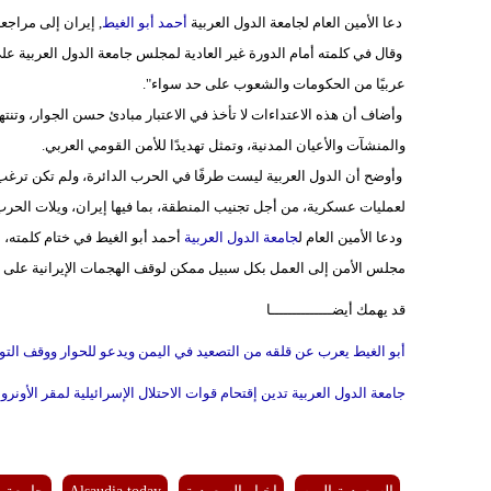
دعا الأمين العام لجامعة الدول العربية
أحمد أبو الغيط
, إيران إلى مراجع
وقال في كلمته أمام الدورة غير العادية لمجلس جامعة الدول العربية عل
عربيًا من الحكومات والشعوب على حد سواء".
وأضاف أن هذه الاعتداءات لا تأخذ في الاعتبار مبادئ حسن الجوار، وتنته
والمنشآت والأعيان المدنية، وتمثل تهديدًا للأمن القومي العربي.
وأوضح أن الدول العربية ليست طرفًا في الحرب الدائرة، ولم تكن ترغب
لعمليات عسكرية، من أجل تجنيب المنطقة، بما فيها إيران، ويلات الحرب
ودعا الأمين العام ل
جامعة الدول العربية
أحمد أبو الغيط في ختام كلمته، إ
مجلس الأمن إلى العمل بكل سبيل ممكن لوقف الهجمات الإيرانية على ال
قد يهمك أيضــــــــــــــا
أبو الغيط يعرب عن قلقه من التصعيد في اليمن ويدعو للحوار ووقف التو
جامعة الدول العربية تدين إقتحام قوات الاحتلال الإسرائيلية لمقر الأونر