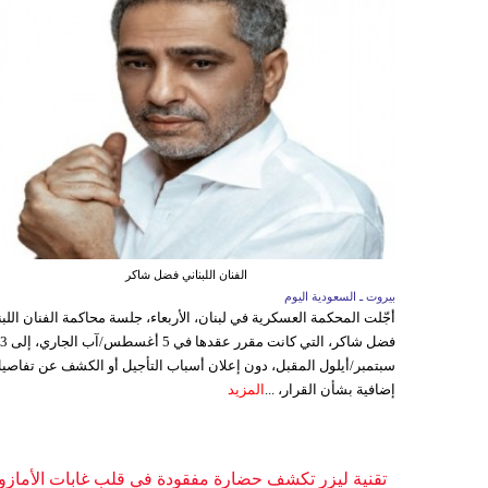
الفنان اللبناني فضل شاكر
بيروت ـ السعودية اليوم
أجّلت المحكمة العسكرية في لبنان، الأربعاء، جلسة محاكمة الفنان اللبن
فضل شاكر، التي كانت مقرر عقدها ف
سبتمبر/أيلول المقبل، دون إعلان أسباب التأجيل أو الكشف عن تفاصي
إضافية بشأن القرار، ...
المزيد
تقنية ليزر تكشف حضارة مفقودة في قلب غابات الأمازو