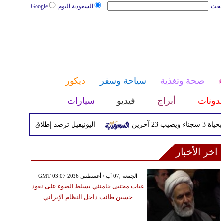
بحث
السعودية اليوم
Google
صحة وتغذية
سياحة وسفر
ديكور
دونات
أبراج
فيديو
سيارات
اليونيفيل ترصد إطلاق 113 مقذوفا إسرائيليا على لبنان خلال يوم واحد
آخر الأخبار
GMT 03:07 2026 الجمعة ,07 آب / أغسطس
غياب مجتبى خامنئي يسلط الضوء على نفوذ
حسين طائب داخل النظام الإيراني