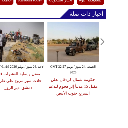
السعودية اليوم
اخبار السعودية
Alsaudia today
جامعة ا
أخبار ذات صلة
الجمعة ,24 تموز / يوليو GMT 22:27
الأحد ,26 تموز / يوليو GMT 01:19 2026
2026
ليبيا تعترض 143 مهاجرا في يوم
مقتل وإصابة العشرات ف
حكومة شمال كردفان تعلن
سواحل طبرق
حادث سير مروع على طر
مقتل 15 مدنياً إثر هجوم للدعم
رت
دمشق–دير الزور
السريع جنوب الأبيض