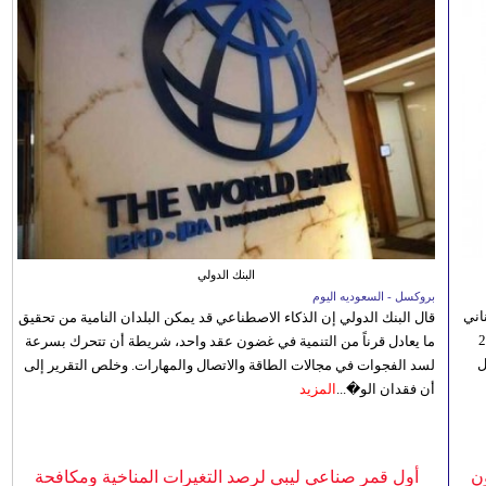
البنك الدولي
بروكسل - السعوديه اليوم
اني
قال البنك الدولي إن الذكاء الاصطناعي قد يمكن البلدان النامية من تحقيق
ي 5 أغسطس/آب الجاري، إلى 23
ما يعادل قرناً من التنمية في غضون عقد واحد، شريطة أن تتحرك بسرعة
ل
لسد الفجوات في مجالات الطاقة والاتصال والمهارات. وخلص التقرير إلى
أن فقدان الو�...
المزيد
ن
أول قمر صناعي ليبي لرصد التغيرات المناخية ومكافحة