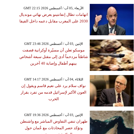
GMT 22:15 2026 الأربعاء ,05 آب / أغسطس
اتهامات تطال إنفانتينو بعرض نهائي مونديال
2030 على المغرب مقابل دعمه داخل الفيفا
GMT 23:46 2026 الإثنين ,03 آب / أغسطس
موسكو تعلن أن مسيّرة أوكرانية قصفت
شاطئاً مزدحماً أدى إلى مقتل سبعة أشخاص
بينهم أطفال وإصابة 40 آخرين
GMT 14:17 2026 الثلاثاء ,04 آب / أغسطس
نواف سلام يرد على نعيم قاسم ويقول إن
العون الأكبر لإسرائيل قدمه من تفرد بقرار
الحرب
GMT 19:36 2026 الإثنين ,03 آب / أغسطس
طهران تنفي التفاوض المباشر مع واشنطن
وتؤكد حصر المحادثات مع عُمان حول