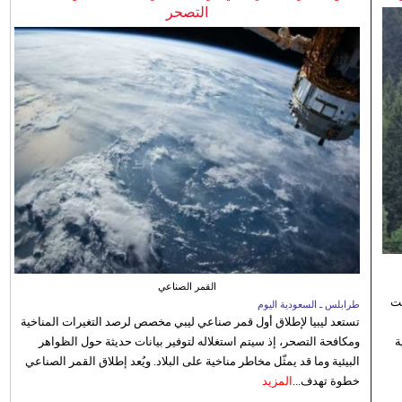
التصحر
القمر الصناعي
نت
طرابلس ـ السعودية اليوم
تستعد ليبيا لإطلاق أول قمر صناعي ليبي مخصص لرصد التغيرات المناخية
 رؤية
ومكافحة التصحر، إذ سيتم استغلاله لتوفير بيانات حديثة حول الظواهر
البيئية وما قد يمثّل مخاطر مناخية على البلاد. ويُعد إطلاق القمر الصناعي
خطوة تهدف...
المزيد