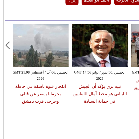
لدول العربية
أحمد أبو الغيط
إيران
الخميس ,30 تموز / يوليو GMT 14:36
الخميس ,06 آب / أغسطس GMT 21:08
2026
2026
ي
نبيه بري يؤكد أن الجيش
انفجار عبوة ناسفة في حافلة
يق
اللبناني هو محط آمال اللبنانيين
بجرمانا يسفر عن قتلى
في حماية السيادة
وجرحى قرب دمشق