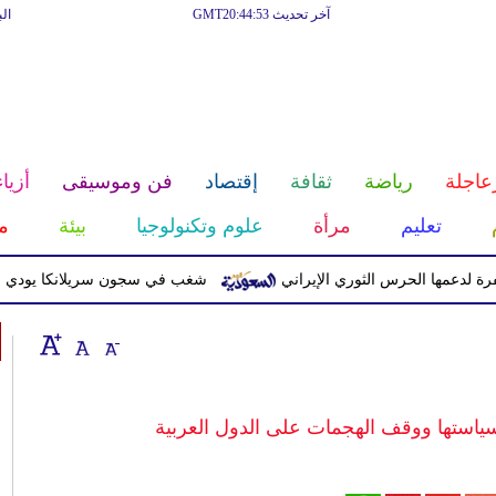
آخر تحديث GMT20:44:53
ال
عاجلة
رياضة
ثقافة
إقتصاد
فن وموسيقى
أزياء
تعليم
مرأة
علوم وتكنولوجيا
بيئة
م
 الحرس الثوري الإيراني
شغب في سجون سريلانكا يودي بحياة 3 سجناء ويصيب 23 آخرين
سياستها ووقف الهجمات على الدول العربية