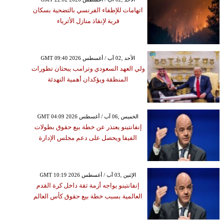
اتهامات للإطفاء الفرنسي بالتضحية بسكان
قرية لإنقاذ منازل الأثرياء
GMT 09:40 2026 الأحد ,02 آب / أغسطس
ولي العهد السعودي وترامب يبحثان تطورات
المنطقة ويؤكدان أهمية التهدئة
GMT 04:09 2026 الخميس ,06 آب / أغسطس
إنفانتينو يعتذر عن خطة بيع حقوق بطولات
الفيفا ويحصل على دعم مجلس الإدارة
GMT 10:19 2026 الإثنين ,03 آب / أغسطس
إنفانتينو يواجه أزمة ثقة داخل كرة القدم
العالمية بسبب خطة بيع حقوق كأس العالم