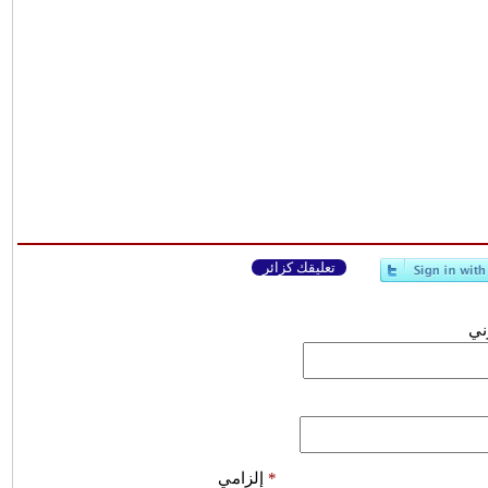
تعليقك كزائر
وني
*
إلزامي