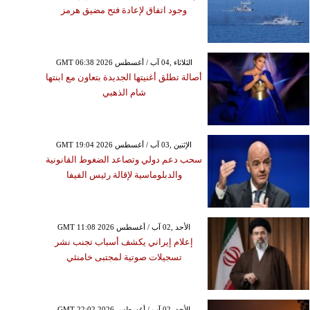
وجود اتفاق لإعادة فتح مضيق هرمز
GMT 06:38 2026 الثلاثاء ,04 آب / أغسطس
أصالة تطلق أغنيتها الجديدة بتعاون مع ابنتها
شام الذهبي
GMT 19:04 2026 الإثنين ,03 آب / أغسطس
سحب دعم دولي وتصاعد الضغوط القانونية
والدبلوماسية لإقالة رئيس الفيفا
GMT 11:08 2026 الأحد ,02 آب / أغسطس
إعلام إيراني يكشف أسباب تجنب نشر
تسجيلات صوتية لمجتبى خامنئي
GMT 22:02 2026 الأحد ,02 آب / أغسطس