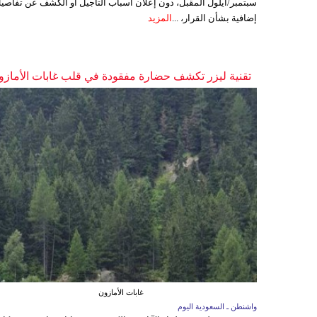
سبتمبر/أيلول المقبل، دون إعلان أسباب التأجيل أو الكشف عن تفاصي
إضافية بشأن القرار، ...
المزيد
تقنية ليزر تكشف حضارة مفقودة في قلب غابات الأمازو
غابات الأمازون
واشنطن ـ السعودية اليوم