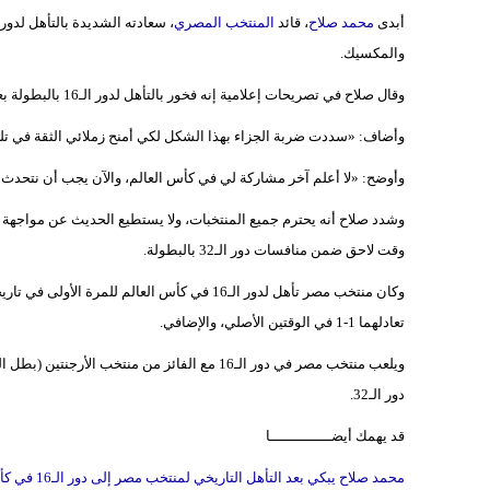
أبدى
محمد صلاح
، قائد
المنتخب المصري
والمكسيك.
وقال صلاح في تصريحات إعلامية إنه فخور بالتأهل لدور الـ16 بالبطولة بعد الفوز على أستراليا بضربات الجزاء.
وأضاف: «سددت ضربة الجزاء بهذا الشكل لكي أمنح زملائي الثقة في تلك
وأوضح: «لا أعلم آخر مشاركة لي في كأس العالم، والآن يجب أن نتحدث ع
وشدد صلاح أنه يحترم جميع المنتخبات، ولا يستطيع الحديث عن مواجهة 
وقت لاحق ضمن منافسات دور الـ32 بالبطولة.
وكان منتخب مصر تأهل لدور الـ16 في كأس العالم ل
تعادلهما 1-1 في الوقتين الأصلي، والإضافي.
ويلعب منتخب مصر في دور الـ16 مع الفائز من من
دور الـ32.
قد يهمك أيضــــــــــــــا
محمد صلاح يبكي بعد التأهل التاريخي لمنتخب مصر إلى دور الـ16 في كأس العالم 2026