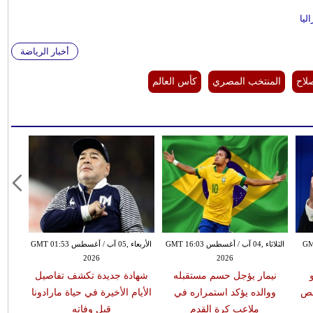
ليا
أخبار الرياضة
لاح
المنتخب المصري
كأس العالم
GMT 15:5
الثلاثاء ,04 آب / أغسطس GMT 16:03
الأربعاء ,05 آب / أغسطس GMT 01:53
2026
2026
نيمار يؤجل حسم مستقبله
شهادة جديدة تكشف تفاصيل
صص
ووالده يؤكد استمراره في
الأيام الأخيرة في حياة مارادونا
ملاعب كرة القدم
قبل وفاته