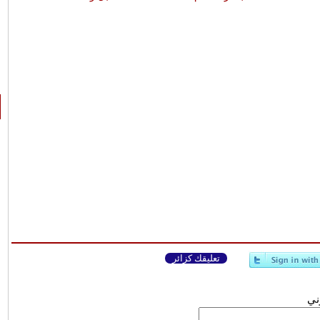
تعليقك كزائر
وني