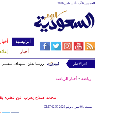
الخميس 6 آب / أغسطس 2026
الرئيسية
أخبار
أخبار
إعلام
أخر الأخبار
سلحة للحوثيين غربي صنعاء
روسيا تعلن استهداف سفينتي شحن أوكر
رياضة
»
أخبار الرياضة
محمد صلاح يعرب عن فخره بقيادة مصر إلى
02:59 2026 السبت ,04 تموز / يوليو
GMT