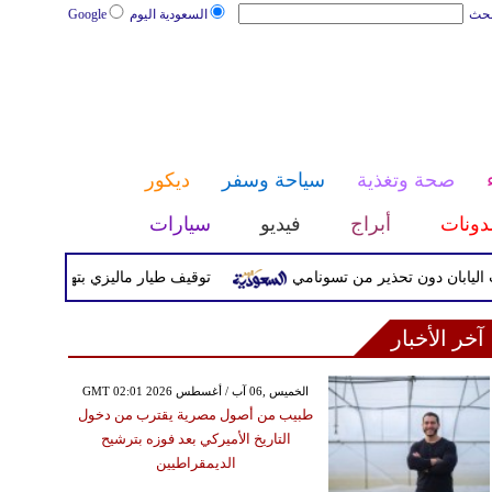
بحث
السعودية اليوم
Google
صحة وتغذية
سياحة وسفر
ديكور
دونات
أبراج
فيديو
سيارات
توقيف طيار ماليزي بتهمة تهريب المخدرات
آخر الأخبار
GMT 02:01 2026 الخميس ,06 آب / أغسطس
طبيب من أصول مصرية يقترب من دخول
التاريخ الأميركي بعد فوزه بترشيح
الديمقراطيين