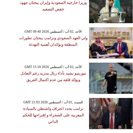
وزيرا خارجية السعودية وإيران يبحثان جهود
خفض التصعيد
GMT 09:40 2026 الأحد ,02 آب / أغسطس
ولي العهد السعودي وترامب يبحثان تطورات
المنطقة ويؤكدان أهمية التهدئة
GMT 15:16 2026 الأحد ,02 آب / أغسطس
مورينيو يشيد بأداء ريال مدريد رغم التعادل
ويؤكد قلقه من عدم اكتمال الفريق
GMT 21:03 2026 السبت ,01 آب / أغسطس
ترامب يجدد اعتراف واشنطن بالسيادة
المغربية على الصحراء و إقتراحها للحكم
الذاتي