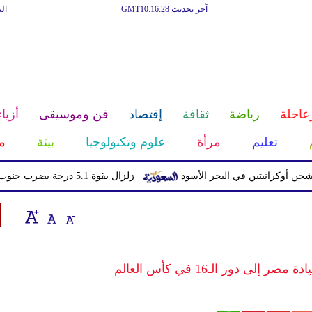
آخر تحديث GMT10:16:28
ال
عاجلة
رياضة
ثقافة
إقتصاد
فن وموسيقى
أزياء
تعليم
مرأة
علوم وتكنولوجيا
بيئة
م
انيتين في البحر الأسود
زلزال بقوة 5.1 درجة يضرب جنوب اليابان دون تحذير من تسونامي
 دور الـ16 في كأس العالم