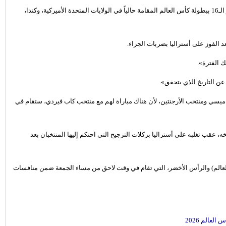
، سعادته الشديدة بالتأهل لدور الـ16 ببطولة كأس العالم المقامة حالياً في الولايات المتحدة الأميركية، وكندا،
 الفترة».
ن التاريخ الذي يتحقق».
ميسي ومنتخب الأرجنتين، لأن هناك مباراة لهم مع منتخب كاب فيردي، ستقام في
لمرة الأولى في تاريخه، عقب تغلبه على أستراليا بركلات الترجيح التي احتكم إليها المنتخبان بعد
تخب الأرجنتين (بطل العالم) والرأس الأخضر، التي تقام في وقت لاحق من مساء الجمعة ضمن منافسات