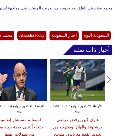
محمد صلاح يثير القلق بعد خروجه من تدريب المنتخب قبل مواجهة أسترا
السعودية اليوم
اخبار السعودية
Alsaudia today
محمد ص
أخبار ذات صلة
الثلاثاء ,28 تموز / يوليو GMT 23:29
الأربعاء ,29 تموز / يوليو GMT 13:02
الجمعة ,31 تموز / يوليو 4
2026
2026
20
 كواليس إنجاز
هاري كين يرفض عرضي
استقالة مستشار إنفانتينو
خي في مونديال
برشلونة والهلال ويقترب من
احتجاجاً على خطة بيع ح
ر
تجديد عقده مع بايرن ميونيخ
من بطولات الفيفا