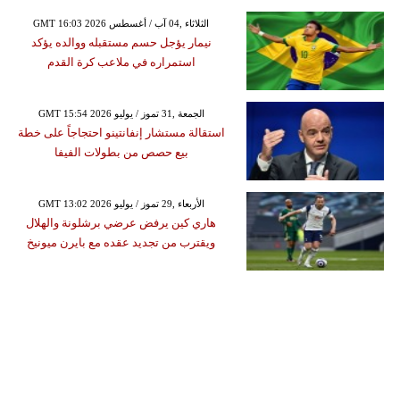
GMT 16:03 2026 الثلاثاء ,04 آب / أغسطس
نيمار يؤجل حسم مستقبله ووالده يؤكد
استمراره في ملاعب كرة القدم
GMT 15:54 2026 الجمعة ,31 تموز / يوليو
استقالة مستشار إنفانتينو احتجاجاً على خطة
بيع حصص من بطولات الفيفا
GMT 13:02 2026 الأربعاء ,29 تموز / يوليو
هاري كين يرفض عرضي برشلونة والهلال
ويقترب من تجديد عقده مع بايرن ميونيخ