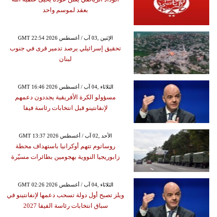
بعقد لموسم واحد
GMT 22:54 2026 الإثنين ,03 آب / أغسطس
تحقيق إسرائيلي يرصد تدمير قرى في جنوب
لبنان
GMT 16:46 2026 الثلاثاء ,04 آب / أغسطس
مسؤولو الكرة الأفريقية يجددون دعمهم
لإنفانتينو قبل انتخابات رئاسة فيفا
GMT 13:37 2026 الأحد ,02 آب / أغسطس
روساتوم تتهم أوكرانيا باستهداف محطة
زابوريجيا النووية بهجومين بطائرات مسيّرة
GMT 02:26 2026 الثلاثاء ,04 آب / أغسطس
ويلز تصبح أول دولة تسحب دعمها لإنفانتينو في
سباق انتخابات رئاسة الفيفا 2027