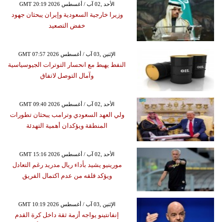
GMT 20:19 2026 الأحد ,02 آب / أغسطس
وزيرا خارجية السعودية وإيران يبحثان جهود
خفض التصعيد
GMT 07:57 2026 الإثنين ,03 آب / أغسطس
النفط يهبط مع انحسار التوترات الجيوسياسية
وآمال التوصل لاتفاق
GMT 09:40 2026 الأحد ,02 آب / أغسطس
ولي العهد السعودي وترامب يبحثان تطورات
المنطقة ويؤكدان أهمية التهدئة
GMT 15:16 2026 الأحد ,02 آب / أغسطس
مورينيو يشيد بأداء ريال مدريد رغم التعادل
ويؤكد قلقه من عدم اكتمال الفريق
GMT 10:19 2026 الإثنين ,03 آب / أغسطس
إنفانتينو يواجه أزمة ثقة داخل كرة القدم