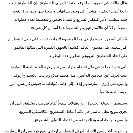
وقال هالاند، في تصريحات لموقع الاتحاد الدولي للشطرنج، إن الشطرنج «لعبة
فيديو
رائعة تُنمي العقل»، مشيراً إلى وجود تشابهات واضحة بينها وبين كرة القدم،
حيث يتطلب الأمر التفكير السريع والثقة بالحدس والتخطيط لعدة خطوات
سيارات
مسبقاً، وعَدَّ أن «الاستراتيجية والتخطيط هما أساس كل شيء».
وأضاف أنه قرر الاستثمار في هذا المشروع لإيمانه بقدرته على جعل الشطرنج
أكثر شعبية على مستوى العالم، مُشيداً بالجهود الكبيرة التي يبذلها القائمون
على اتحاد الشطرنج النرويجي لتطوير هذه البطولة.
تأتي هذه الخطوة في ظل اهتمام متزايد من نجوم كرة القدم بلعبة الشطرنج،
حيث يُعرف عن عدد من اللاعبين، مثل محمد صلاح وترينت ألكسندر-أرنولد
وإيبيريتشي إيزي، ممارستهم إياها، إلى جانب مُواطنه ماجنوس كارلسن، أبرز
نجوم اللعبة عالمياً.
وستتضمن الجولة الجديدة أربع بطولات سنوياً تُقام في مدن مختلفة، على أن
يجري تتويج بطل عالمي في ثلاثة أنماط: الشطرنج الكلاسيكي السريع،
والسريع، والخاطف، وذلك بدعم من الاتحاد الدولي للشطرنج.
من جهته، أكد رئيس الاتحاد الدولي للشطرنج أركادي دفوركوفيتش أن الشطرنج،