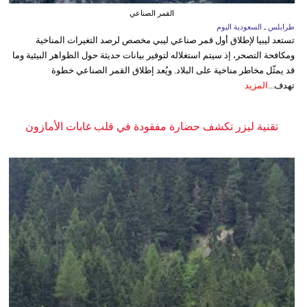
القمر الصناعي
طرابلس ـ السعودية اليوم
تستعد ليبيا لإطلاق أول قمر صناعي ليبي مخصص لرصد التغيرات المناخية
ومكافحة التصحر، إذ سيتم استغلاله لتوفير بيانات حديثة حول الظواهر البيئية وما
قد يمثّل مخاطر مناخية على البلاد. ويُعد إطلاق القمر الصناعي خطوة
تهدف...
المزيد
تقنية ليزر تكشف حضارة مفقودة في قلب غابات الأمازون