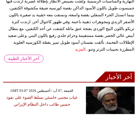
النهارية والمناسبات الرسمية. ولفتت بصيبص الأنظار بإطلالة عصرية ارتدت فيها
جمبسوت طويل باللون الأسود الداكن بقصة كورسيه ضيقة مكشوفة الكتفين،
بينما انسدل الجزء السفلي بقصة واسعة، ونسقت معه حقيبة يد صغيرة باللون
الأصفر الزبدي ومجوهرات ذهبية ناعمة. وفي ظهور كاجوال آخر، ارتدت كنزة
تريكو باللون البيج الوردي بفتحة عنق مائلة كشفت عن أحد الكتفين، مع بنطال
أبيض عالي الخصر بقصة مستقيمة وحزام جلدي رفيع باللون البني. وعلى صعيد
الإطلالات الفخمة، تألقت بفستان أسود طويل تميز بقصّة الكورسيه العلوية
المطرزة بحبيبات الترتر وتنو...
المزيد
آخر الأخبار الطبية
آخر الأخبار
GMT 03:07 2026 الجمعة ,07 آب / أغسطس
غياب مجتبى خامنئي يسلط الضوء على نفوذ
حسين طائب داخل النظام الإيراني