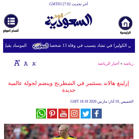
آخر تحديث GMT03:27:02
الرئيسية
أخبارعاجلة
رياضة
الكوليرا في تشاد يتسبب في وفاة 13 شخصا
الموساد يقيل مسؤول
ثقافة
إقتصاد
رياضة
»
أخبار الرياضة
فن
إرلينغ هالاند يستثمر في الشطرنج وينضم لجولة عالمية
وموسيقى
جديدة
أزياء
18:18 2026 الخميس ,19 آذار/ مارس
GMT
صحة
وتغذية
سياحة