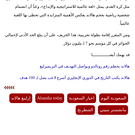
مثل كرة القدم، يمثل «لغة عالمية للاستراتيجية والإبداع»، وعَدَّ أن انضمام
شخصية رياضية بحجم هالاند يعكس الأهمية المتزايدة التي تحظى بها اللعبة
عالمياً.
ومن المقرر إقامة بطولة تجريبية، هذا الخريف، على أن يبلغ الحد الأدنى لإجمالي
الجوائز في كل موسم نحو 2.7 مليون دولار.
قد يهمك أيضــــــــــــــا
هالاند يحطم رقم رونالدو ويواصل التهديف في البريميرليغ
هالاند يكتب التاريخ في الدوري الإنجليزي أسرع لاعب يصل لـ 100 هدف
السعودية اليوم
اخبار السعودية
Alsaudia today
إرلينغ هالاند
مانشستر سيتي
الشطرنج