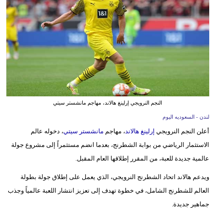
وسفر
ديكور
أخبار
إعلام
تعليم
النجم النرويجي إرلينغ هالاند، مهاجم مانشستر سيتي
مرأة
لندن - السعوديه اليوم
أعلن النجم النرويجي
إرلينغ هالاند
، مهاجم
مانشستر سيتي
، دخوله عالم
علوم
الاستثمار الرياضي من بوابة الشطرنج، بعدما انضم مستثمراً إلى مشروع جولة
وتكنولوجيا
عالمية جديدة للعبة، من المقرر إطلاقها العام المقبل.
بيئة
ويدعم هالاند اتحاد الشطرنج النرويجي، الذي يعمل على إطلاق جولة بطولة
مدوَّنات
العالم للشطرنج الشامل، في خطوة تهدف إلى تعزيز انتشار اللعبة عالمياً وجذب
جماهير جديدة.
أبراج