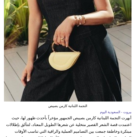
النجمة اللبنانية كارمن بصيبص
بيروت - السعودية اليوم
أبهرت النجمة اللبنانية كارمن بصيبص الجمهور مؤخراً بأحدث ظهور لها، حيث
اعتمدت قصة الشعر القصير متخلية عن شعرها الطويل المعتاد، لتتألق بإطلالات
مبتكرة وخاطفة جمعت بين التصاميم العملية والراقية التي تناسب الأوقات