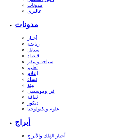
مدونات
غاليري
مدونات
أخبار
رياضة
ستايل
اقتصاد
سياحة وسفر
تعليم
إعلام
نساء
بيئة
فن وموسيقى
ثقافة
ديكور
علوم وتكنولوجيا
أبراج
أخبار الفلك والأبراج