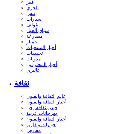
قفز
الجري
تنس
سيارات
غولف
سباق الخيل
مصارعة
جمباز
أخبار المنتخبات
تحقيقات
مدونات
أخبار المحترفين
غاليري
ثقافة
عالم الثقافة والفنون
أخبار الثقافة والفنون
فيديو ثقافة وفن
مهرجانات عربية
أخبار الثقافة والفنون
حوارات وتقارير
معارض