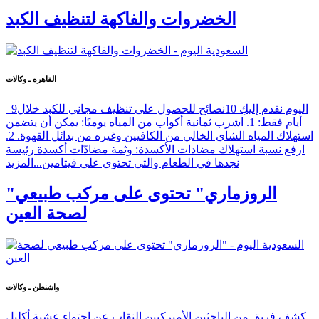
الخضروات والفاكهة لتنظيف الكبد
القاهره ـ وكالات
اليوم نقدم إليكِ 10نصائح للحصول على تنظيف مجاني للكبد خلال9
أيام فقط: 1. اشرب ثمانية أكواب من المياه يوميًا: يمكن أن يتضمن
استهلاك المياه الشاي الخالي من الكافيين وغيره من بدائل القهوة. 2.
ارفع نسبة استهلاك مضادات الأكسدة: وثمة مضادّات أكسدة رئيسة
نجدها في الطعام والتى تحتوى على فيتامين...
المزيد
"الروزماري" تحتوى على مركب طبيعي
لصحة العين
واشنطن ـ وكالات
كشف فريق من الباحثين الأميركيين النقاب عن احتواء عشبة أكليل