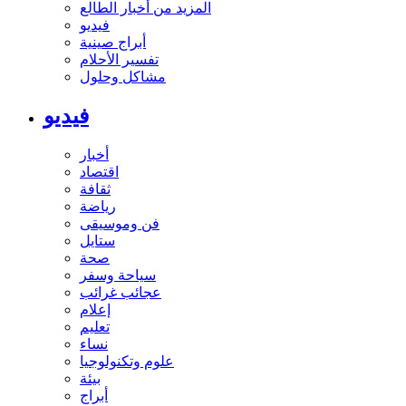
المزيد من أخبار الطالع
فيديو
أبراج صينية
تفسير الأحلام
مشاكل وحلول
فيديو
أخبار
اقتصاد
ثقافة
رياضة
فن وموسيقى
ستايل
صحة
سياحة وسفر
عجائب غرائب
إعلام
تعليم
نساء
علوم وتكنولوجيا
بيئة
أبراج