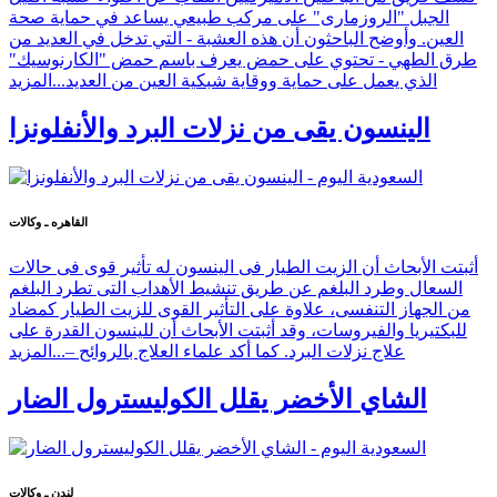
الجبل "الروزمارى" على مركب طبيعي يساعد في حماية صحة
العين. وأوضح الباحثون أن هذه العشبة - التي تدخل في العديد من
طرق الطهي - تحتوي على حمض يعرف باسم حمض "الكارنوسيك"
الذي يعمل على حماية ووقاية شبكية العين من العديد...
المزيد
الينسون يقى من نزلات البرد والأنفلونزا
القاهره ـ وكالات
أثبتت الأبحاث أن الزيت الطيار فى الينسون له تأثير قوى فى حالات
السعال وطرد البلغم عن طريق تنشيط الأهداب التى تطرد البلغم
من الجهاز التنفسى، علاوة على التأثير القوى للزيت الطيار كمضاد
للبكتيريا والفيروسات، وقد أثبتت الأبحاث أن للينسون القدرة على
علاج نزلات البرد. كما أكد علماء العلاج بالروائح –...
المزيد
الشاي الأخضر يقلل الكوليسترول الضار
لندن ـ وكالات