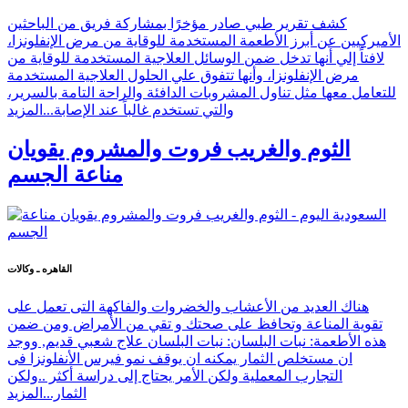
كشف تقرير طبي صادر مؤخرًا بمشاركة فريق من الباحثين
الأميركيين عن أبرز الأطعمة المستخدمة للوقاية من مرض الإنفلونزا،
لافتاً إلي أنها تدخل ضمن الوسائل العلاجية المستخدمة للوقاية من
مرض الإنفلونزا، وأنها تتفوق علي الحلول العلاجية المستخدمة
للتعامل معها مثل تناول المشروبات الدافئة والراحة التامة بالسرير،
والتي تستخدم غالباً عند الإصابة...
المزيد
الثوم والغريب فروت والمشروم يقويان
مناعة الجسم
القاهره ـ وكالات
هناك العديد من الأعشاب والخضروات والفاكهة التى تعمل على
تقوية المناعة وتحافظ على صحتك و تقي من الأمراض ومن ضمن
هذه الأطعمة: نبات البلسان: نبات البلسان علاج شعبي قديم, ووجد
ان مستخلص الثمار يمكنه ان يوقف نمو فيرس الأنفلونزا فى
التجارب المعملية ولكن الأمر يحتاج إلى دراسة أكثر ..ولكن
الثمار...
المزيد