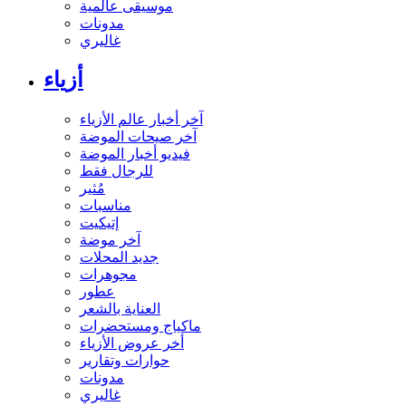
موسيقى عالمية
مدونات
غاليري
أزياء
آخر أخبار عالم الأزياء
آخر صيحات الموضة
فيديو أخبار الموضة
للرجال فقط
مُثير
مناسبات
إتيكيت
آخر موضة
جديد المحلات
مجوهرات
عطور
العناية بالشعر
ماكياج ومستحضرات
أخر عروض الأزياء
حوارات وتقارير
مدونات
غاليري