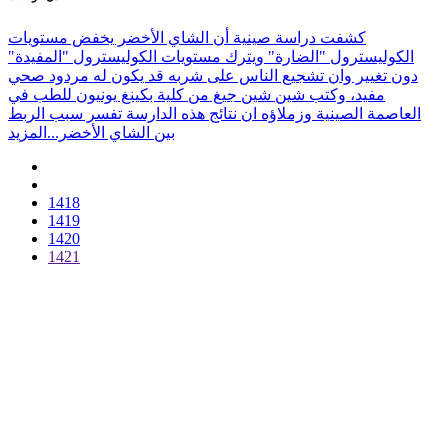
كشفت دراسة صينية أن الشاي الأخضر يخفض مستويات
الكوليسترول "الضارة" ويترك مستويات الكوليسترول "المفيدة"
دون تغيير وان تشجيع الناس على شربه قد يكون له مردود صحي
مفيد، وكتب شين شين جيغ من كلية بكينغ يونيون للطب في
العاصمة الصينية وزملاؤه ان نتائج هذه الدارسة تفسر سبب الربط
بين الشاي الأخضر...
المزيد
1418
1419
1420
1421