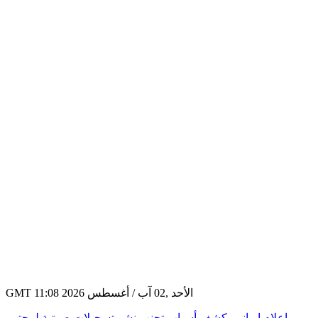
GMT 11:08 2026 الأحد ,02 آب / أغسطس
إعلام إيراني يكشف أسباب تجنب نشر تسجيلات صوتية لمجتبى