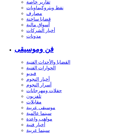
تقارير خاصة
نفط وبتروكيماويات
مصارف
قضايا ساخنة
أسواق مالية
أخبار الشركات
مدونات
فن وموسيقى
القضايا والأحداث الفنية
الحوارات الفنية
فيديو
أخبار النجوم
أسرار النجوم
حفلات ومهرجانات
تلفزيون
مقابلات
موسيقى عربية
سينما عالمية
مواهب واعدة
أخبار فنية
سينما عربية