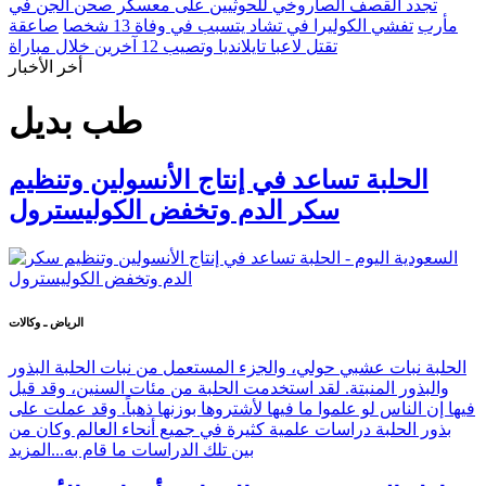
تجدد القصف الصاروخي للحوثيين على معسكر صحن الجن في
مأرب
تفشي الكوليرا في تشاد يتسبب في وفاة 13 شخصا
صاعقة
تقتل لاعبا تايلانديا وتصيب 12 آخرين خلال مباراة
أخر الأخبار
طب بديل
الحلبة تساعد في إنتاج الأنسولين وتنظيم
سكر الدم وتخفض الكوليسترول
الرياض ـ وكالات
الحلبة نبات عشبي حولي، والجزء المستعمل من نبات الحلبة البذور
والبذور المنبتة. لقد استخدمت الحلبة من مئات السنين، وقد قيل
فيها إن الناس لو علموا ما فيها لأشتروها بوزنها ذهباً. وقد عملت على
بذور الحلبة دراسات علمية كثيرة في جميع أنحاء العالم وكان من
بين تلك الدراسات ما قام به...
المزيد