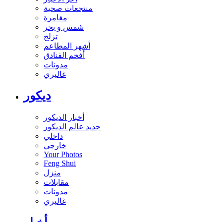
منتجعات صحية
مغامرة
شمس و بحر
تزلج
أشهر المطاعم
أفخم الفنادق
مدونات
غاليري
ديكور
أخبار الديكور
جديد عالم الديكور
داخلي
خارجي
Your Photos
Feng Shui
منزل
مقابلات
مدونات
غاليري