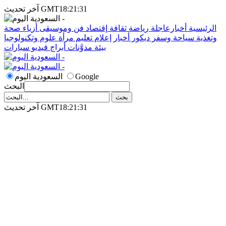
آخر تحديث GMT18:21:31
الرئيسية
أخبارعاجلة
رياضة
ثقافة
إقتصاد
فن وموسيقى
أزياء
صحة
وتغذية
سياحة وسفر
ديكور
أخبار
إعلام
تعليم
مرأة
علوم وتكنولوجيا
بيئة
مدوَّنات
أبراج
فيديو
سيارات
Google
السعودية اليوم
البحث
آخر تحديث GMT18:21:31