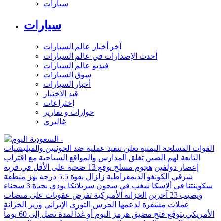
سيارات
سيارات
آخر أخبار عالم السيارات
أحدث الإصدارات في عالم السيارات
فيديو عالم السيارات
سوق السيارات
أخبار السيارات
قيد الاختبار
إختراعات
حوارات و تقارير
غاليري
القوات المسلحة اليمنية تعلن تنفيذ عملية ضد الحوثيين والميليشيات
التابعة لهم
الصين تغلق المدارس والمواقع السياحية مع اقتراب
إعصار دولفين
هجوم مسلح يوقع 13 ضحية على الأقل في قرية
شرقي الكونغو الديمقراطية
زلزال بقوة 5.5 درجة يهز منطقة
سكوينتنا في ألاسكا
شغب في سجون سريلانكا يودي بحياة 3 سجناء
ويصيب 23 آخرين
الخزانة الأميركية تفرض عقوبات على منصات
عملات مشفرة لدعمها الحرس الثوري الإيراني
وزير الخزانة
الأمريكي يتوقع فتح مضيق هرمز اليوم أو غداً لمدة تصل إلى 60 يوماً