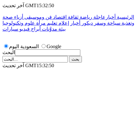
آخر تحديث GMT15:32:50
الرئيسية
أخبارعاجلة
رياضة
ثقافة
إقتصاد
فن وموسيقى
أزياء
صحة
وتغذية
سياحة وسفر
ديكور
أخبار
إعلام
تعليم
مرأة
علوم وتكنولوجيا
بيئة
مدوَّنات
أبراج
فيديو
سيارات
Google
السعودية اليوم
البحث
آخر تحديث GMT15:32:50