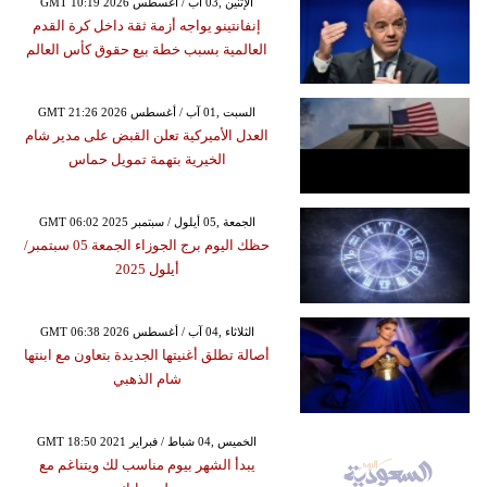
GMT 10:19 2026 الإثنين ,03 آب / أغسطس
إنفانتينو يواجه أزمة ثقة داخل كرة القدم
العالمية بسبب خطة بيع حقوق كأس العالم
GMT 21:26 2026 السبت ,01 آب / أغسطس
العدل الأميركية تعلن القبض على مدير شام
الخيرية بتهمة تمويل حماس
GMT 06:02 2025 الجمعة ,05 أيلول / سبتمبر
حظك اليوم برج الجوزاء الجمعة 05 سبتمبر/
أيلول 2025
GMT 06:38 2026 الثلاثاء ,04 آب / أغسطس
أصالة تطلق أغنيتها الجديدة بتعاون مع ابنتها
شام الذهبي
GMT 18:50 2021 الخميس ,04 شباط / فبراير
يبدأ الشهر بيوم مناسب لك ويتناغم مع