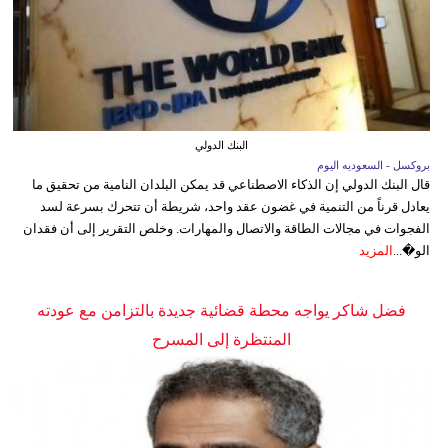
البنك الدولي
بروكسل - السعوديه اليوم
قال البنك الدولي إن الذكاء الاصطناعي قد يمكن البلدان النامية من تحقيق ما
يعادل قرناً من التنمية في غضون عقد واحد، شريطة أن تتحرك بسرعة لسد
الفجوات في مجالات الطاقة والاتصال والمهارات. وخلص التقرير إلى أن فقدان
الو�...
المزيد
فضل شاكر يواجه محطة قضائية جديدة بالتزامن مع عودته
المنتظرة إلى المسرح