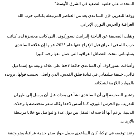
المتحدة، على خلفية التصعيد في الشرق الأوسط".
ووفقا للتقرير، فإن الساعدي يعد من العناصر المرتبطة بكتائب حزب الله
العراقية والحرس الثوري الإيراني.
ونقلت الصحيفة عن الباحثة إليزابيث تسوركوف، التي كانت محتجزة لدى كتائب
حزب الله في العراق قبل الإفراج عنها عام 2025، قولها إن علاقة الساعدي
بسليماني منحت الفصائل العراقية التي عمل معها زخما كبيرا.
وأضافت تسوركوف أن الساعدي حافظ لاحقا على علاقة وثيقة مع إسماعيل
قاآني، خليفة سليماني في قيادة فيلق القدس، الذي واصل، بحسب قولها، تزويده
بالموارد اللازمة لشبكاته.
وتشير الصحيفة إلى أن الساعدي نشأ في بغداد، قبل أن يرسل إلى طهران
للتدريب مع الحرس الثوري، كما أسس لاحقا وكالة سفر متخصصة بالرحلات
الدينية، يزعم أنها أتاحت له التنقل بين دول عدة والتواصل مع خلايا مرتبطة
بالإرهاب.
وعند توقيفه في تركيا، كان الساعدي يحمل جواز سفر خدمة عراقيا، وهو وثيقة