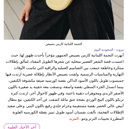
النجمة اللبنانية كارمن بصيبص
بيروت - السعودية اليوم
أبهرت النجمة اللبنانية كارمن بصيبص الجمهور مؤخراً بأحدث ظهور لها، حيث
اعتمدت قصة الشعر القصير متخلية عن شعرها الطويل المعتاد، لتتألق بإطلالات
مبتكرة وخاطفة جمعت بين التصاميم العملية والراقية التي تناسب الأوقات
النهارية والمناسبات الرسمية. ولفتت بصيبص الأنظار بإطلالة عصرية ارتدت فيها
جمبسوت طويل باللون الأسود الداكن بقصة كورسيه ضيقة مكشوفة الكتفين،
بينما انسدل الجزء السفلي بقصة واسعة، ونسقت معه حقيبة يد صغيرة باللون
الأصفر الزبدي ومجوهرات ذهبية ناعمة. وفي ظهور كاجوال آخر، ارتدت كنزة
تريكو باللون البيج الوردي بفتحة عنق مائلة كشفت عن أحد الكتفين، مع بنطال
أبيض عالي الخصر بقصة مستقيمة وحزام جلدي رفيع باللون البني. وعلى صعيد
الإطلالات الفخمة، تألقت بفستان أسود طويل تميز بقصّة الكورسيه العلوية
المطرزة بحبيبات الترتر وتنو...
المزيد
آخر الأخبار الطبية