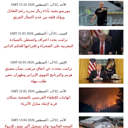
GMT 15:16 2026 الأحد ,02 آب / أغسطس
مورينيو يشيد بأداء ريال مدريد رغم التعادل
ويؤكد قلقه من عدم اكتمال الفريق
GMT 21:03 2026 السبت ,01 آب / أغسطس
ترامب يجدد اعتراف واشنطن بالسيادة
المغربية على الصحراء و إقتراحها للحكم الذاتي
GMT 02:03 2026 الإثنين ,03 آب / أغسطس
ترامب يتحدث عن اتفاق مرتقب بشأن مضيق
هرمز والبرنامج النووي الإيراني وطهران تنفي
طلب مهلة
GMT 22:02 2026 الأحد ,02 آب / أغسطس
اتهامات للإطفاء الفرنسي بالتضحية بسكان
قرية لإنقاذ منازل الأثرياء
GMT 13:04 2026 الأحد ,02 آب / أغسطس
الصحة العالمية تؤكد تسجيل أكبر تفش للإيبولا