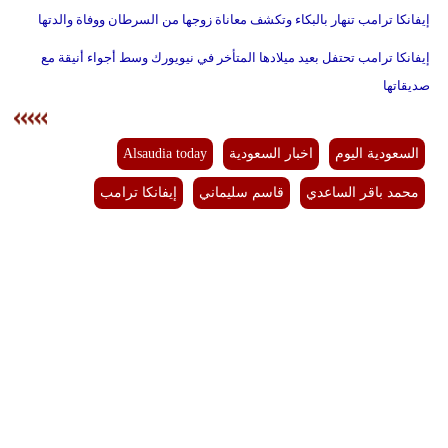
إيفانكا ترامب تنهار بالبكاء وتكشف معاناة زوجها من السرطان ووفاة والدتها
إيفانكا ترامب تحتفل بعيد ميلادها المتأخر في نيويورك وسط أجواء أنيقة مع
صديقاتها
السعودية اليوم
اخبار السعودية
Alsaudia today
محمد باقر الساعدي
قاسم سليماني
إيفانكا ترامب