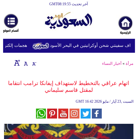
آخر تحديث GMT08:19:55
الرئيسية
أخبارعاجلة
رياضة
داف سفينتي شحن أوكرانيتين في البحر الأسود
هجمات إلكترونية 
ثقافة
إقتصاد
مرأة
»
أخبار النساء
فن
اتهام عراقي بالتخطيط لاستهداف إيفانكا ترامب انتقاما
وموسيقى
لمقتل قاسم سليماني
أزياء
16:42 2026 السبت ,23 أيار / مايو
GMT
صحة
وتغذية
سياحة