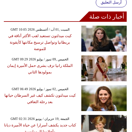
أرسل التعليق
أخبار ذات صلة
GMT 10:05 2026 السبت ,01 آب / أغسطس
كيت ميدلتون تستعيد لقب الأكثر أناقة في
بريطانيا وتواصل ترسيخ مكانتها كأيقونة
للموضة
GMT 09:29 2026 الخميس ,09 تموز / يوليو
الملكة رانيا تزف بشرى حمل الأميرة إيمان
بمولودها الثاني
GMT 06:49 2026 الخميس ,02 تموز / يوليو
كيت ميدلتون تكشف كيف غير السرطان حياتها
بعد رحلة التعافي
GMT 02:31 2026 الجمعة ,19 حزيران / يونيو
كتاب جديد يكشف أسرارا عن حياة الأميرة ديانا
وأحلامها الرومانسية