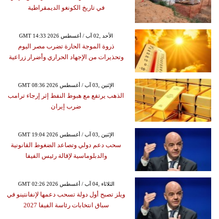
في تاريخ الكونغو الديمقراطية
GMT 14:33 2026 الأحد ,02 آب / أغسطس
ذروة الموجة الحارة تضرب مصر اليوم
وتحذيرات من الإجهاد الحراري وأضرار زراعية
GMT 08:36 2026 الإثنين ,03 آب / أغسطس
الذهب يرتفع مع هبوط النفط إثر إرجاء ترامب
ضرب إيران
GMT 19:04 2026 الإثنين ,03 آب / أغسطس
سحب دعم دولي وتصاعد الضغوط القانونية
والدبلوماسية لإقالة رئيس الفيفا
GMT 02:26 2026 الثلاثاء ,04 آب / أغسطس
ويلز تصبح أول دولة تسحب دعمها لإنفانتينو في
سباق انتخابات رئاسة الفيفا 2027