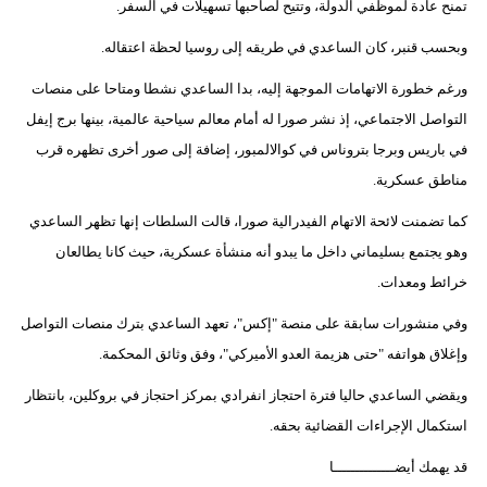
تمنح عادة لموظفي الدولة، وتتيح لصاحبها تسهيلات في السفر.
وبحسب قنبر، كان الساعدي في طريقه إلى روسيا لحظة اعتقاله.
ورغم خطورة الاتهامات الموجهة إليه، بدا الساعدي نشطا ومتاحا على منصات
التواصل الاجتماعي، إذ نشر صورا له أمام معالم سياحية عالمية، بينها برج إيفل
في باريس وبرجا بتروناس في كوالالمبور، إضافة إلى صور أخرى تظهره قرب
مناطق عسكرية.
كما تضمنت لائحة الاتهام الفيدرالية صورا، قالت السلطات إنها تظهر الساعدي
وهو يجتمع بسليماني داخل ما يبدو أنه منشأة عسكرية، حيث كانا يطالعان
خرائط ومعدات.
وفي منشورات سابقة على منصة "إكس"، تعهد الساعدي بترك منصات التواصل
وإغلاق هواتفه "حتى هزيمة العدو الأميركي"، وفق وثائق المحكمة.
ويقضي الساعدي حاليا فترة احتجاز انفرادي بمركز احتجاز في بروكلين، بانتظار
استكمال الإجراءات القضائية بحقه.
قد يهمك أيضــــــــــــــا