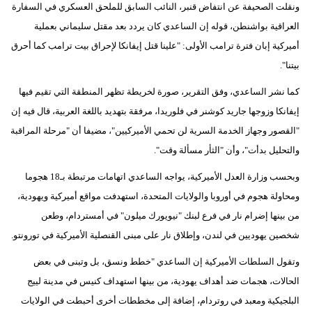
ونقلت الصحيفة عن انتفاض قنبر، النائب السابق للملحق العسكري في السفارة
فيديو
العراقية بواشنطن، قوله إن الساعدي كان يردد بعد مقتل سليماني بعملية
أميركية إبان فترة ترامب الأولى: "علينا قتل إيفانكا لإحراق بيت ترامب كما أحرق
سيارات
بيتنا".
كما نشر الساعدي، وفق التقرير، صورة لخريطة تظهر المنطقة التي تقيم فيها
إيفانكا وزوجها جاريد كوشنر في فلوريدا، مرفقة بتهديد باللغة العربية، قال فيه إن
"القصور وجهاز الخدمة السرية لن تحمي الأميركيين"، مضيفا أن "مرحلة المراقبة
والتحليل بدأت"، وأن "الثأر مسألة وقت".
وبحسب وزارة العدل الأميركية، يواجه الساعدي اتهامات مرتبطة بـ18 هجوما
ومحاولة هجوم في أوروبا والولايات المتحدة، استهدفت مواقع أميركية ويهودية،
من بينها إضرام نار في فرع لبنك "نيويورك ميلون" في أمستردام، وطعن
شخصين يهوديين في لندن، وإطلاق نار على مبنى القنصلية الأميركية في تورونتو.
وتقول السلطات الأميركية إن الساعدي "خطط ونسق، بل وتبنى في بعض
الحالات، هجمات ضد أهداف يهودية، من بينها استهداف كنيس في مدينة لييج
البلجيكية ومعبد في روتردام، إضافة إلى مخططات أخرى أحبطت في الولايات