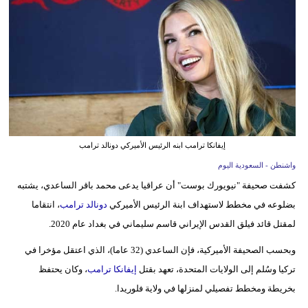
وسفر
ديكور
أخبار
إعلام
تعليم
إيفانكا ترامب ابنه الرئيس الأميركي دونالد ترامب
مرأة
واشنطن - السعودية اليوم
كشفت صحيفة "نيويورك بوست" أن عراقيا يدعى محمد باقر الساعدي، يشتبه
علوم
بضلوعه في مخطط لاستهداف ابنة الرئيس الأميركي
دونالد ترامب
، انتقاما
وتكنولوجيا
لمقتل قائد فيلق القدس الإيراني قاسم سليماني في بغداد عام 2020.
بيئة
وبحسب الصحيفة الأميركية، فإن الساعدي (32 عاما)، الذي اعتقل مؤخرا في
مدوَّنات
تركيا وسُلم إلى الولايات المتحدة، تعهد بقتل
إيفانكا ترامب
، وكان يحتفظ
بخريطة ومخطط تفصيلي لمنزلها في ولاية فلوريدا.
أبراج