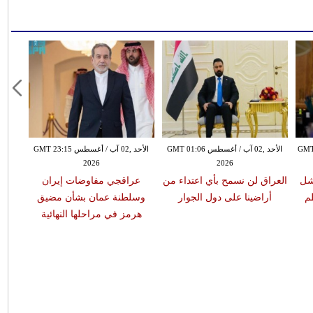
س GMT 11:08
الأحد ,02 آب / أغسطس GMT 01:06
الأحد ,02 آب / أغسطس GMT 23:15
2026
2026
شل
العراق لن نسمح بأي اعتداء من
عراقجي مفاوضات إيران
م
أراضينا على دول الجوار
وسلطنة عمان بشأن مضيق
هرمز في مراحلها النهائية