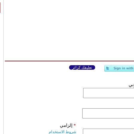
تعليقك كزائر
وني
*
إلزامي
شروط الاستخدام