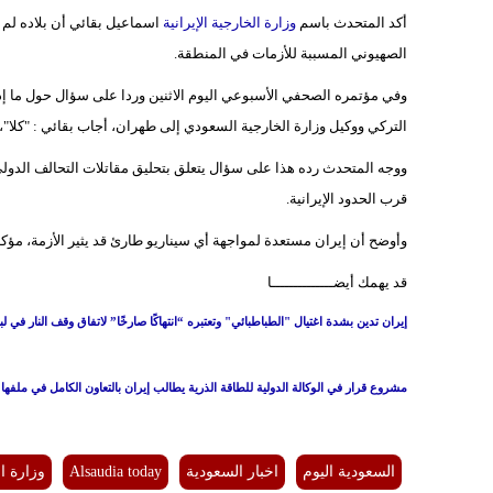
أكد المتحدث باسم
وزارة الخارجية الإيرانية
اسماعيل بقائي أن بلاده لم ت
الصهيوني المسببة للأزمات في المنطقة.
وفي مؤتمره الصحفي الأسبوعي اليوم الاثنين وردا على سؤال حول ما إذ
التركي ووكيل وزارة الخارجية السعودي إلى طهران، أجاب بقائي : "كلا"
ووجه المتحدث رده هذا على سؤال يتعلق بتحليق مقاتلات التحالف الدولي
قرب الحدود الإيرانية.
وأوضح أن إيران مستعدة لمواجهة أي سيناريو طارئ قد يثير الأزمة، مؤكدا
قد يهمك أيضــــــــــــــا
إيران تدين بشدة اغتيال "الطباطبائي" وتعتبره “انتهاكًا صارخًا” لاتفاق وقف النار في لب
مشروع قرار في الوكالة الدولية للطاقة الذرية يطالب إيران بالتعاون الكامل في ملفها 
السعودية اليوم
اخبار السعودية
Alsaudia today
وزارة ال