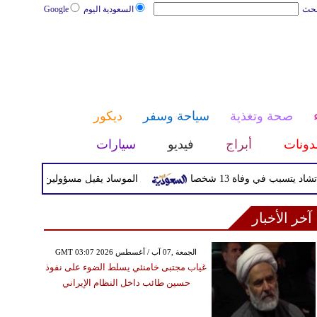
بحث
السعودية اليوم
Google
صحة وتغذية
سياحة وسفر
ديكور
دونات
أبراج
فيديو
سيارات
 وفاة 13 شخصا
الموساد يقيل مسؤولين بارزين بعد تعثر خطة
آخر الأخبار
GMT 03:07 2026 الجمعة ,07 آب / أغسطس
غياب مجتبى خامنئي يسلط الضوء على نفوذ
حسين طائب داخل النظام الإيراني