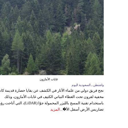
غابات الأمازون
واشنطن ـ السعودية اليوم
نجح فريق دولي من علماء الآثار في الكشف عن بقايا حضارة قديمة كا
مخفية لقرون تحت الغطاء النباتي الكثيف في غابات الأمازون، وذلك
باستخدام تقنية المسح بالليزر المحمولة جوًا (LiDAR)، التي أتاحت
تضاريس الأرض أسفل الأ�...
المزيد