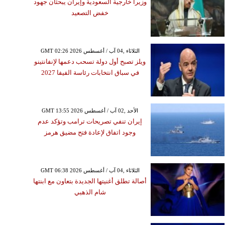
وزيرا خارجية السعودية وإيران يبحثان جهود
خفض التصعيد
GMT 02:26 2026 الثلاثاء ,04 آب / أغسطس
ويلز تصبح أول دولة تسحب دعمها لإنفانتينو
في سباق انتخابات رئاسة الفيفا 2027
GMT 13:55 2026 الأحد ,02 آب / أغسطس
إيران تنفي تصريحات ترامب وتؤكد عدم
وجود اتفاق لإعادة فتح مضيق هرمز
GMT 06:38 2026 الثلاثاء ,04 آب / أغسطس
أصالة تطلق أغنيتها الجديدة بتعاون مع ابنتها
شام الذهبي