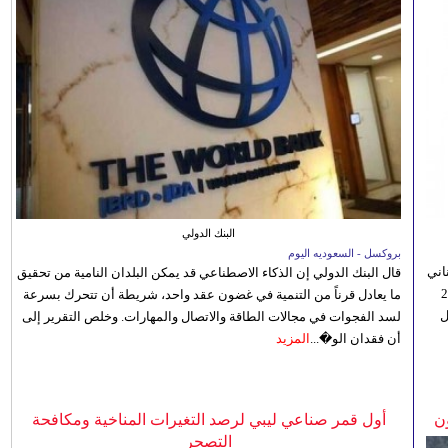
البنك الدولي
بروكسل - السعوديه اليوم
اني
قال البنك الدولي إن الذكاء الاصطناعي قد يمكن البلدان النامية من تحقيق
ي 5 أغسطس/آب الجاري، إلى 23
ما يعادل قرناً من التنمية في غضون عقد واحد، شريطة أن تتحرك بسرعة
ل
لسد الفجوات في مجالات الطاقة والاتصال والمهارات. وخلص التقرير إلى
أن فقدان الو�...
المزيد
ن
أول قمر صناعي ليبي لرصد التغيرات المناخية ومكافحة
التصحر