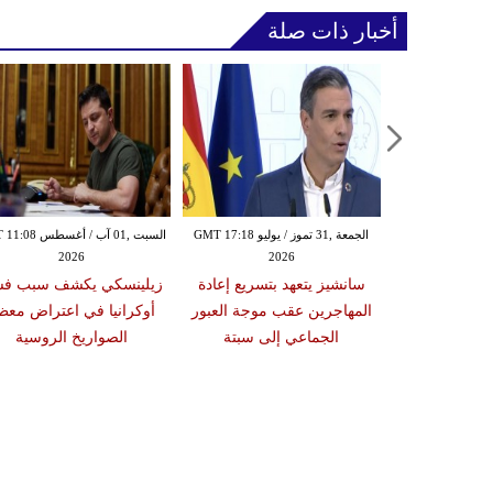
أخبار ذات صلة
الخميس ,30 تموز / يوليو GMT 15:58
الجمعة ,31 تموز / يوليو GMT 17:18
السبت ,01 آب / أغسط
2026
2026
20
وسيع الضربات
سانشيز يتعهد بتسريع إعادة
زيلينسكي يكشف سبب ف
ملة جوية قد
المهاجرين عقب موجة العبور
أوكرانيا في اعتراض معظ
سبوعين
الجماعي إلى سبتة
الصواريخ الروسية