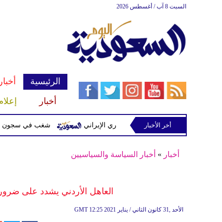
السبت 8 آب / أغسطس 2026
الرئيسية
أخبار
أخبار
إعلام
أخر الأخبار
ت مشفرة لدعمها الحرس الثوري الإيراني
شغب في سجون سريلانكا يودي بحياة 3 سج
أخبار
»
أخبار السياسة والسياسيين
العاهل الأردني يشدد على ضرور
12:25 2021 الأحد ,31 كانون الثاني / يناير
GMT