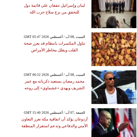
لبنان وإسرائيل تتفقان على قائمة دول
للتحقق من نزع سلاح حزب الله
GMT 05:47 2026 السبت ,08 آب / أغسطس
تناول المكسرات بانتظام قد يعزز صحة
القلب ويقلل مخاطر الأمراض
GMT 06:52 2026 السبت ,08 آب / أغسطس
محمد رمضان يستعيد ذكرياته مع عمر
الشريف ويهدي «عشماوي» إلى روحه
GMT 15:40 2026 الجمعة ,07 آب / أغسطس
أردوغان يؤكد أن اتفاقية مكة تعزز التعاون
الأمني والدفاعي وتدعم استقرار المنطقة