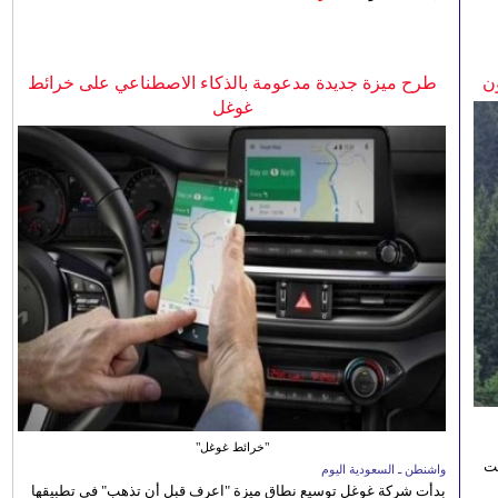
ن
طرح ميزة جديدة مدعومة بالذكاء الاصطناعي على خرائط
غوغل
"خرائط غوغل"
نت
واشنطن ـ السعودية اليوم
بدأت شركة غوغل توسيع نطاق ميزة "اعرف قبل أن تذهب" في تطبيقها