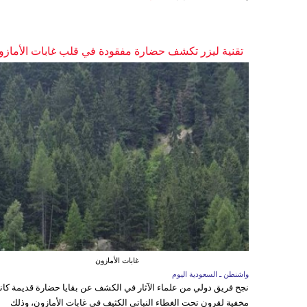
تقنية ليزر تكشف حضارة مفقودة في قلب غابات الأمازو
غابات الأمازون
واشنطن ـ السعودية اليوم
نجح فريق دولي من علماء الآثار في الكشف عن بقايا حضارة قديمة كا
مخفية لقرون تحت الغطاء النباتي الكثيف في غابات الأمازون، وذلك