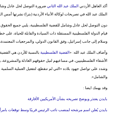
أكد العاهل الأردني
الملك عبد الله الثاني
ضرورة التوصل لحل عادل وشام
الملك عبد الله في تصريحات لوكالة الأنباء الأردنية (بترا) نشرتها أمس ا
دون التوصل لحل عادل وشامل للقضية الفلسطينية، يلبي جميع الحقو
وسلام إلى جانب إسرائيل، وفق القانون الدولي، والمرجعيات المعتمدة، و
وأضاف الملك عبد الله: «
القضية الفلسطينية
بالنسبة للأردن هي القضية 
الأشقاء الفلسطينيين، في مساعيهم لنيل حقوقهم العادلة والمشروعة، و
وشدد على تواصل جهود بلاده «التي لم تنقطع، لتفعيل العملية السلمية وض
والشامل».
وقد يهمك ايضا :
بايدن يعتذر ويوضح تصريحه بشأن الأمريكيين الأفارقة
بايدن يُعلن اسم مرشحه لمنصب نائب الرئيس قريبًا وسط توقعات بامرأ