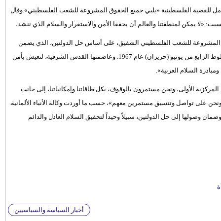
ل للقضية الفلسطينية «يلبي جميع الحقوق المشروعة للشعب الفلسطيني».وقال
لسبت: «لا يمكن لمنطقتنا والعالم أن يحققا الأمن والاستقرار والسلام الذي ننشد،
ق المشروعة للشعب الفلسطيني الشقيق، على أساس حل الدولتين، الذي يضمن
قيام الدولة الفلسطينية المستقلة ذات السيادة والقابلة للحياة، على خطوط الرابع من يونيو (حزيران) عام 1967. وعاصمتها القدس الشرقية، لتعيش بأمن
مبادرة السلام العربية».
المركزية الأولى، ونحن مستمرون بالوقوف، بكل طاقاتنا وإمكانياتنا، إلى جانب
نحن على تواصل وتنسيق مستمرين معهم»، حسب ما أوردت وكالة الأنباء الألمانية.
مان وصولها إلى حل الدولتين، سبيلاً وحيداً لتحقيق السلام العادل والدائم
ة
أخبار السياسة والسياسيين