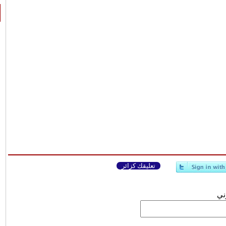
تعليقك كزائر
وني