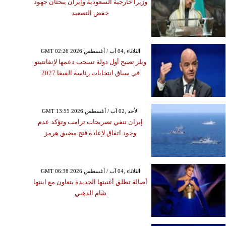
وزيرا خارجية السعودية وإيران يبحثان جهود
خفض التصعيد
GMT 02:26 2026 الثلاثاء ,04 آب / أغسطس
ويلز تصبح أول دولة تسحب دعمها لإنفانتينو
في سباق انتخابات رئاسة الفيفا 2027
GMT 13:55 2026 الأحد ,02 آب / أغسطس
إيران تنفي تصريحات ترامب وتؤكد عدم
وجود اتفاق لإعادة فتح مضيق هرمز
GMT 06:38 2026 الثلاثاء ,04 آب / أغسطس
أصالة تطلق أغنيتها الجديدة بتعاون مع ابنتها
شام الذهبي