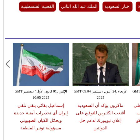
S
اخبار السعودية
الملك عبد الله الثاني
القضية الفلسطينية
بتمبر GMT 14:49
الأربعاء ,24 أيلول / سبتمبر GMT 09:04
الإثنين ,01 كانون الأول / ديسمبر GMT
10:05 2025
2025
على
ماكرون يؤكد أن السعودية
إسماعيل بقائي ينفي تلقي
ت
أقنعت الكثيرين للتوقيع على
إيران أي تحذيرات أمنية جديدة
و
إعلان نيويورك لدعم حل
ويحمّل الكيان الصهيوني
الدولتين
مسؤولية توتير المنطقة