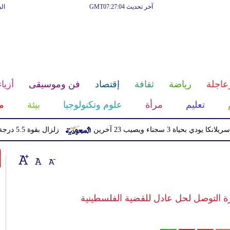
آخر تحديث GMT07:27:04
ال
عاجلة
رياضة
ثقافة
إقتصاد
فن وموسيقى
أزياء
تعليم
مرأة
علوم وتكنولوجيا
بيئة
م
ناء ويصيب 23 آخرين
زلزال بقوة 5.5 درجة يهز منطقة سكوينتنا في ألاسكا
ة التوصل لحل عادل للقضية الفلسطينية