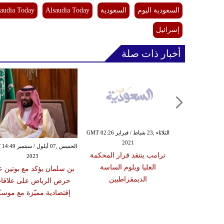
السعودية اليوم
السعودية
Alsaudia Today
audia Today
إسرائيل
أخبار ذات صلة
السبت ,20 شباط / فبراير GMT 10:52
الثلاثاء ,23 شباط / فبراير GMT 02:26
2021
20
الخميس ,07 أيلول / س
ق على فكرة
ترامب ينتقد قرار المحكمة
2023
 والدور التركي
العليا ويلوم الساسة
بن سلمان يؤكد مع بوتين 
ليمي
الديمقراطيين
حرص الرياض على علاقا
إقتصادية مميّزة مع موسك